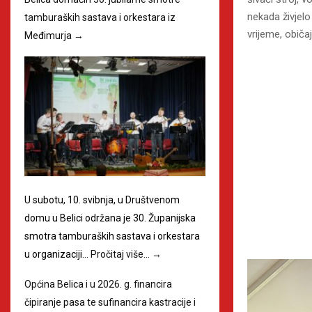
nekada živjel
tamburaških sastava i orkestara iz
vrijeme, običa
Međimurja
→
U subotu, 10. svibnja, u Društvenom
domu u Belici održana je 30. Županijska
smotra tamburaških sastava i orkestara
u organizaciji…
Pročitaj više…
→
Općina Belica i u 2026. g. financira
čipiranje pasa te sufinancira kastracije i