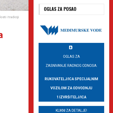
OGLAS ZA POSAO
ti i tradiciji
a
OGLAS ZA
ZASNIVANJE RADNOG ODNOSA:
RUKOVATELJ/ICA SPECIJALNIM
VOZILOM ZA ODVODNJU
1 IZVRŠITELJ/ICA
KLIKNI ZA DETALJE!