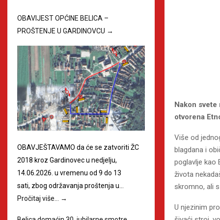
OBAVIJEST OPĆINE BELICA –
PROŠTENJE U GARDINOVCU
→
Nakon svete m
otvorena Etno
Više od jednog
OBAVJEŠTAVAMO da će se zatvoriti ŽC
blagdana i obi
2018 kroz Gardinovec u nedjelju,
poglavlje kao 
14.06.2026. u vremenu od 9 do 13
života nekadaš
sati, zbog održavanja proštenja u…
skromno, ali s 
Pročitaj više…
→
U njezinim pro
šivaći stroj, v
Belica domaćin 30. jubilarne smotre