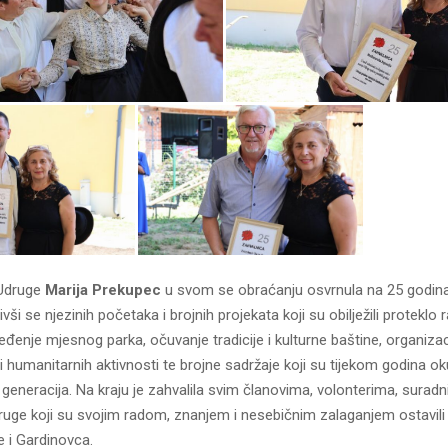
 Udruge
Marija Prekupec
u svom se obraćanju osvrnula na 25 godina
ivši se njezinih početaka i brojnih projekata koji su obilježili proteklo 
ređenje mjesnog parka, očuvanje tradicije i kulturne baštine, organizac
i humanitarnih aktivnosti te brojne sadržaje koji su tijekom godina oku
generacija. Na kraju je zahvalila svim članovima, volonterima, suradn
druge koji su svojim radom, znanjem i nesebičnim zalaganjem ostavili
 i Gardinovca.