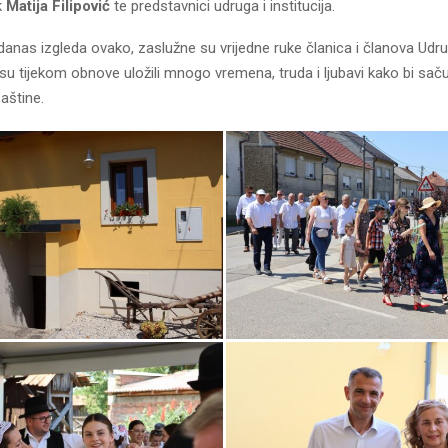
k
Matija Filipović
te predstavnici udruga i institucija.
danas izgleda ovako, zaslužne su vrijedne ruke članica i članova Ud
 su tijekom obnove uložili mnogo vremena, truda i ljubavi kako bi saču
aštine.