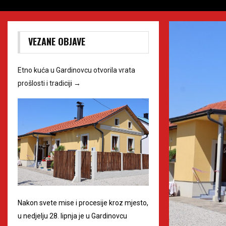
VEZANE OBJAVE
Etno kuća u Gardinovcu otvorila vrata
prošlosti i tradiciji
→
Nakon svete mise i procesije kroz mjesto,
u nedjelju 28. lipnja je u Gardinovcu