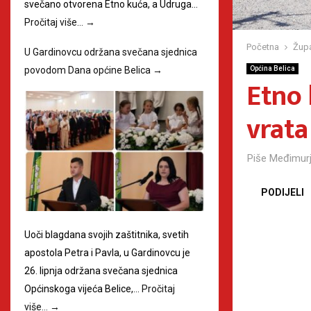
svečano otvorena Etno kuća, a Udruga…
Pročitaj više…
→
Početna
Župa
U Gardinovcu održana svečana sjednica
povodom Dana općine Belica
→
Općina Belica
Etno 
vrata 
Piše
Međimurj
PODIJELI
Uoči blagdana svojih zaštitnika, svetih
apostola Petra i Pavla, u Gardinovcu je
26. lipnja održana svečana sjednica
Općinskoga vijeća Belice,…
Pročitaj
više…
→