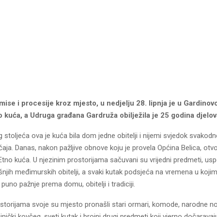
ise i procesije kroz mjesto, u nedjelju 28. lipnja je u Gardino
 kuća, a Udruga građana Gardruža obilježila je 25 godina djelov
 stoljeća ova je kuća bila dom jedne obitelji i nijemi svjedok svakodn
čaja. Danas, nakon pažljive obnove koju je provela Općina Belica, otvo
Etno kuća. U njezinim prostorijama sačuvani su vrijedni predmeti, us
njih međimurskih obitelji, a svaki kutak podsjeća na vremena u kojim
puno pažnje prema domu, obitelji i tradiciji.
storijama svoje su mjesto pronašli stari ormari, komode, narodne no
ojnički kovčeg, sveti kutak i brojni drugi predmeti koji vjerno dočarava