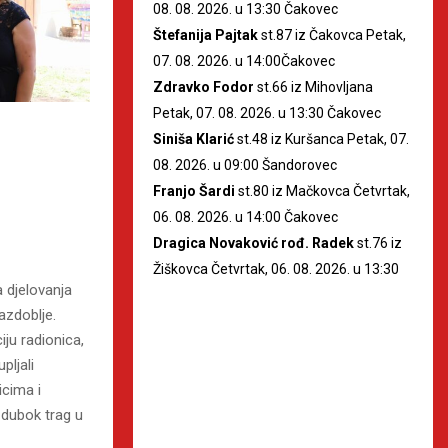
08. 08. 2026. u 13:30 Čakovec
Štefanija Pajtak
st.87 iz Čakovca Petak,
07. 08. 2026. u 14:00Čakovec
Zdravko Fodor
st.66 iz Mihovljana
Petak, 07. 08. 2026. u 13:30 Čakovec
Siniša Klarić
st.48 iz Kuršanca Petak, 07.
08. 2026. u 09:00 Šandorovec
Franjo Šardi
st.80 iz Mačkovca Četvrtak,
06. 08. 2026. u 14:00 Čakovec
Dragica Novaković rođ. Radek
st.76 iz
Žiškovca Četvrtak, 06. 08. 2026. u 13:30
 djelovanja
razdoblje.
iju radionica,
pljali
icima i
 dubok trag u