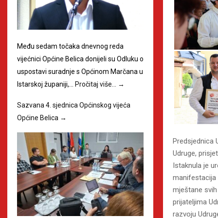
Među sedam točaka dnevnog reda
vijećnici Općine Belica donijeli su Odluku o
uspostavi suradnje s Općinom Marčana u
Istarskoj županiji,…
Pročitaj više…
→
Sazvana 4. sjednica Općinskog vijeća
Općine Belica
→
Predsjednica
Udruge, prisjet
Istaknula je u
manifestacija 
mještane svih 
prijateljima U
razvoju Udruge