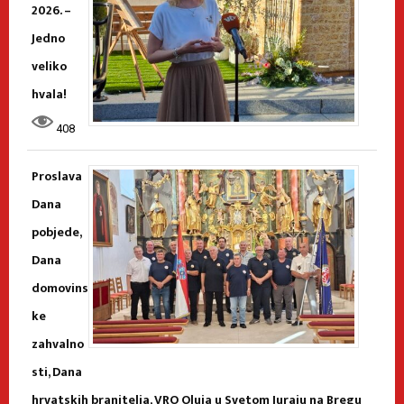
2026. –
Jedno
veliko
hvala!
408
Proslava
Dana
pobjede,
Dana
domovins
ke
zahvalno
sti, Dana
hrvatskih branitelja, VRO Oluja u Svetom Juraju na Bregu