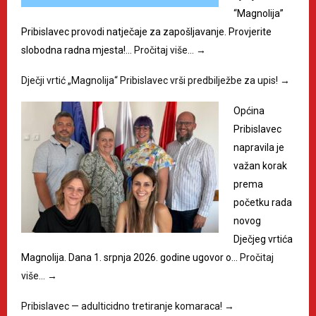
“Magnolija”
Pribislavec provodi natječaje za zapošljavanje. Provjerite
slobodna radna mjesta!…
Pročitaj više…
→
Dječji vrtić „Magnolija“ Pribislavec vrši predbilježbe za upis!
→
Općina
Pribislavec
napravila je
važan korak
prema
početku rada
novog
Dječjeg vrtića
Magnolija. Dana 1. srpnja 2026. godine ugovor o…
Pročitaj
više…
→
Pribislavec — adulticidno tretiranje komaraca!
→