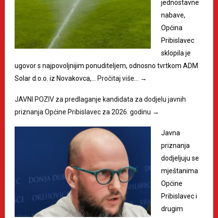
jednostavne
nabave,
Općina
Pribislavec
sklopila je
ugovor s najpovoljnijim ponuditeljem, odnosno tvrtkom ADM
Solar d.o.o. iz Novakovca,…
Pročitaj više…
→
JAVNI POZIV za predlaganje kandidata za dodjelu javnih
priznanja Općine Pribislavec za 2026. godinu
→
Javna
priznanja
dodjeljuju se
mještanima
Općine
Pribislavec i
drugim