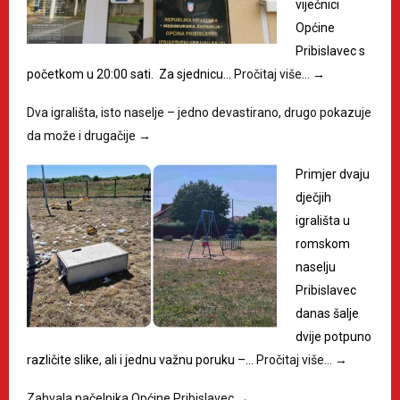
vijećnici
Općine
Pribislavec s
početkom u 20:00 sati. Za sjednicu…
Pročitaj više…
→
Dva igrališta, isto naselje – jedno devastirano, drugo pokazuje
da može i drugačije
→
Primjer dvaju
dječjih
igrališta u
romskom
naselju
Pribislavec
danas šalje
dvije potpuno
različite slike, ali i jednu važnu poruku –…
Pročitaj više…
→
Zahvala načelnika Općine Pribislavec
→