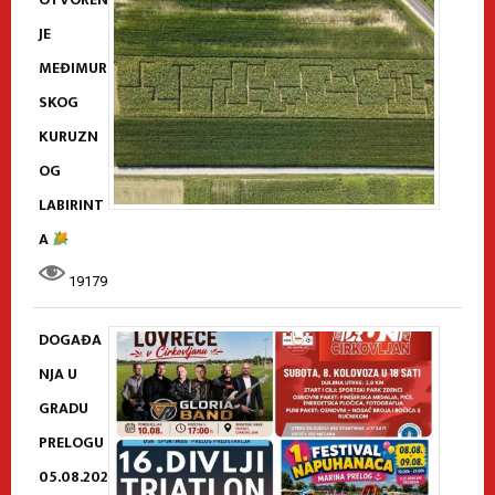
JE
MEĐIMUR
SKOG
KURUZN
OG
LABIRINT
A
19179
DOGAĐA
NJA U
GRADU
PRELOGU
05.08.202