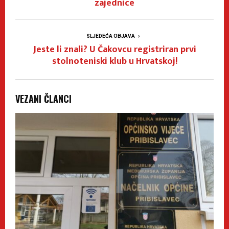
zajednice
SLJEDEĆA OBJAVA
Jeste li znali? U Čakovcu registriran prvi
stolnoteniski klub u Hrvatskoj!
VEZANI ČLANCI