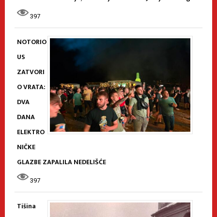
397
NOTORIO
US
ZATVORI
O VRATA:
DVA
DANA
ELEKTRO
NIČKE
GLAZBE ZAPALILA NEDELIŠĆE
397
Tišina