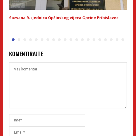
Sazvana 9. sjednica Općinskog vijeća Općine Pribislavec
D
p
KOMENTIRAJTE