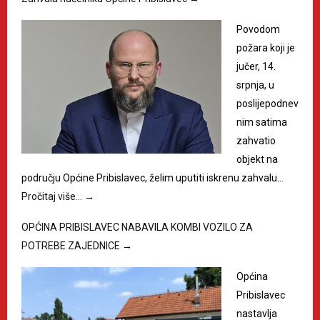
Povodom
požara koji je
jučer, 14.
srpnja, u
poslijepodnev
nim satima
zahvatio
objekt na
području Općine Pribislavec, želim uputiti iskrenu zahvalu…
Pročitaj više…
→
OPĆINA PRIBISLAVEC NABAVILA KOMBI VOZILO ZA
POTREBE ZAJEDNICE
→
Općina
Pribislavec
nastavlja