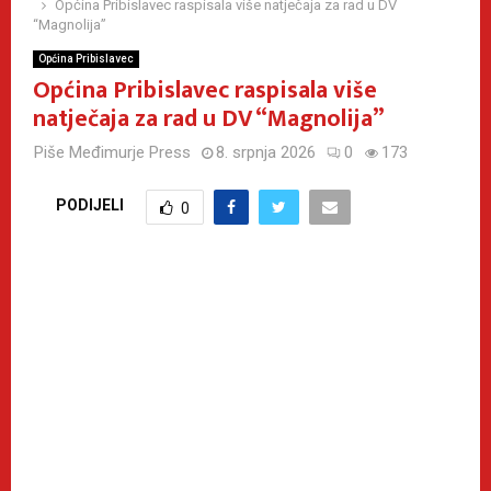
Općina Pribislavec raspisala više natječaja za rad u DV
“Magnolija”
Općina Pribislavec
Općina Pribislavec raspisala više
natječaja za rad u DV “Magnolija”
Piše
Međimurje Press
8. srpnja 2026
0
173
PODIJELI
0