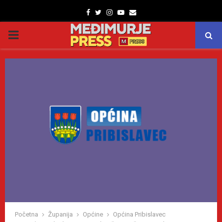
Facebook
Twitter
Instagram
Youtube
Email
PRIMARY
MENU
Početna
Županija
Općine
Općina Pribislavec