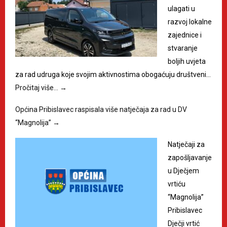
ulagati u
razvoj lokalne
zajednice i
stvaranje
boljih uvjeta
za rad udruga koje svojim aktivnostima obogaćuju društveni…
Pročitaj više…
→
Općina Pribislavec raspisala više natječaja za rad u DV
“Magnolija”
→
Natječaji za
zapošljavanje
u Dječjem
vrtiću
“Magnolija”
Pribislavec
Dječji vrtić