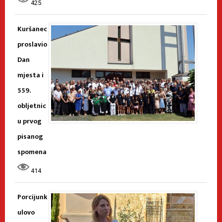
425
Kuršanec
proslavio
Dan
mjesta i
559.
obljetnic
u prvog
pisanog
spomena
414
Porcijunk
ulovo