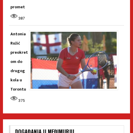
promet
387
Antonia
Ružić
preokret
om do
drugog
kola u
Torontu
375
DOGAĐANJA U MEĐIMURJU