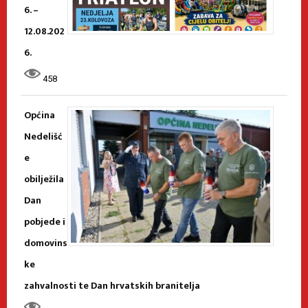
6. –
12.08.202
6.
458
Općina
Nedelišć
e
obilježila
Dan
pobjede i
domovins
ke
zahvalnosti te Dan hrvatskih branitelja