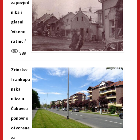
zapovjed
nika i
glasni
‘vikend
ratnici’
389
Zrinsko-
frankopa
nska
ulica u
Čakovcu
ponovno
otvorena
za