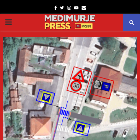
Facebook
Twitter
Instagram
Youtube
Email
PRIMARY
MENU