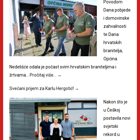
Povodom
Dana pobjede
i domovinske
zahvalnosti
te Dana
hrvatskih
branitelja,
Općina
Nedelišće odala je počast svim hrvatskim braniteljima i
žrtvama…
Pročitaj više…
→
Svečani prijem za Karlu Hergotić!
→
Nakon što je
u Češkoj
postavila novi
svjetski
rekord u