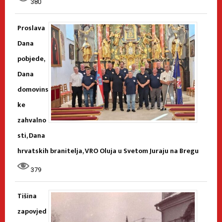
380
Proslava
Dana
pobjede,
Dana
domovins
ke
zahvalno
sti, Dana
hrvatskih branitelja, VRO Oluja u Svetom Juraju na Bregu
379
Tišina
zapovjed