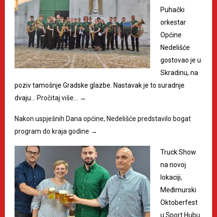
Puhački
orkestar
Općine
Nedelišće
gostovao je u
Skradinu, na
poziv tamošnje Gradske glazbe. Nastavak je to suradnje
dvaju…
Pročitaj više…
→
Nakon uspješnih Dana općine, Nedelišće predstavilo bogat
program do kraja godine
→
Truck Show
na novoj
lokaciji,
Međimurski
Oktoberfest
u Sport Hubu