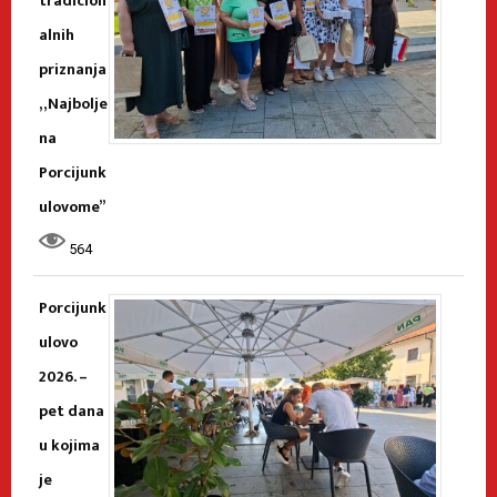
tradicion
alnih
priznanja
„Najbolje
na
Porcijunk
ulovome”
564
Porcijunk
ulovo
2026. –
pet dana
u kojima
je