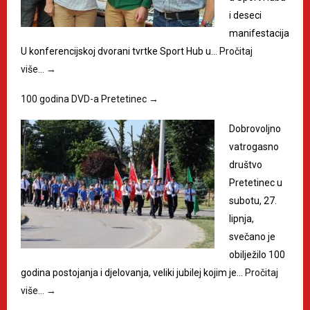
i deseci
manifestacija
U konferencijskoj dvorani tvrtke Sport Hub u…
Pročitaj
više…
→
100 godina DVD-a Pretetinec
→
Dobrovoljno
vatrogasno
društvo
Pretetinec u
subotu, 27.
lipnja,
svečano je
obilježilo 100
godina postojanja i djelovanja, veliki jubilej kojim je…
Pročitaj
više…
→