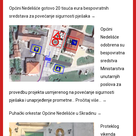
Općini Nedelišće gotovo 20 tisuća eura bespovratnih
sredstava za povećanje sigurnosti pješaka
→
Općini
Nedelišće
odobrena su
bespovratna
sredstva
Ministarstva
unutarnjih
poslova za
provedbu projekta usmjerenog na povećanje sigurnosti
pješaka i unaprjeđenje prometne…
Pročitaj više…
→
Puhački orkestar Općine Nedelišće u Skradinu
→
Proteklog
vikenda