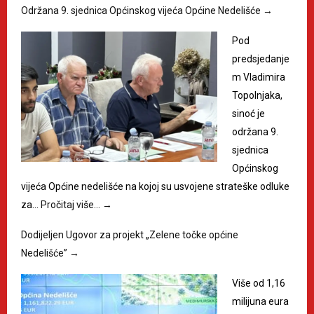
Održana 9. sjednica Općinskog vijeća Općine Nedelišće
→
Pod
predsjedanje
m Vladimira
Topolnjaka,
sinoć je
održana 9.
sjednica
Općinskog
vijeća Općine nedelišće na kojoj su usvojene strateške odluke
za…
Pročitaj više…
→
Dodijeljen Ugovor za projekt „Zelene točke općine
Nedelišće”
→
Više od 1,16
milijuna eura