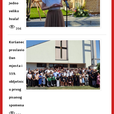
Jedno
veliko
hvala!
394
Kuršanec
proslavio
Dan
mjesta i
559.
obljetnic
u prvog
pisanog
spomena