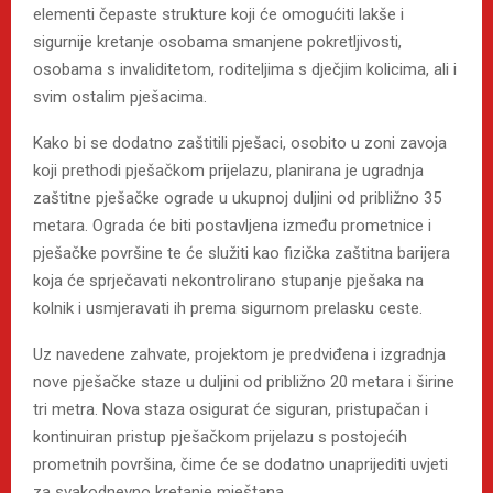
elementi čepaste strukture koji će omogućiti lakše i
sigurnije kretanje osobama smanjene pokretljivosti,
osobama s invaliditetom, roditeljima s dječjim kolicima, ali i
svim ostalim pješacima.
Kako bi se dodatno zaštitili pješaci, osobito u zoni zavoja
koji prethodi pješačkom prijelazu, planirana je ugradnja
zaštitne pješačke ograde u ukupnoj duljini od približno 35
metara. Ograda će biti postavljena između prometnice i
pješačke površine te će služiti kao fizička zaštitna barijera
koja će sprječavati nekontrolirano stupanje pješaka na
kolnik i usmjeravati ih prema sigurnom prelasku ceste.
Uz navedene zahvate, projektom je predviđena i izgradnja
nove pješačke staze u duljini od približno 20 metara i širine
tri metra. Nova staza osigurat će siguran, pristupačan i
kontinuiran pristup pješačkom prijelazu s postojećih
prometnih površina, čime će se dodatno unaprijediti uvjeti
za svakodnevno kretanje mještana.