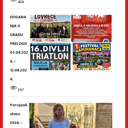
404
DOGAĐA
NJA U
GRADU
PRELOGU
05.08.202
6. –
12.08.202
6.
397
Porcijunk
ulovo
2026. –