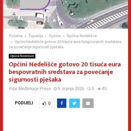
Početna
Županija
Općine
Općina Nedelišće
Općini Nedelišće gotovo 20 tisuća eura bespovratnih sredstava
za povećanje sigurnosti pješaka
Općina Nedelišće
Općini Nedelišće gotovo 20 tisuća eura
bespovratnih sredstava za povećanje
sigurnosti pješaka
Piše
Međimurje Press
9. srpnja 2026
0
45
PODIJELI
0