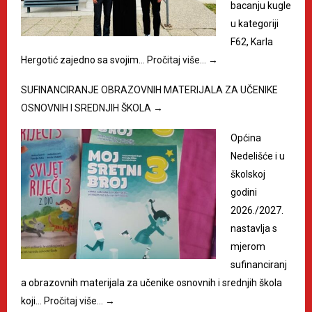
bacanju kugle
u kategoriji
F62, Karla
Hergotić zajedno sa svojim…
Pročitaj više…
→
SUFINANCIRANJE OBRAZOVNIH MATERIJALA ZA UČENIKE
OSNOVNIH I SREDNJIH ŠKOLA
→
Općina
Nedelišće i u
školskoj
godini
2026./2027.
nastavlja s
mjerom
sufinanciranj
a obrazovnih materijala za učenike osnovnih i srednjih škola
koji…
Pročitaj više…
→