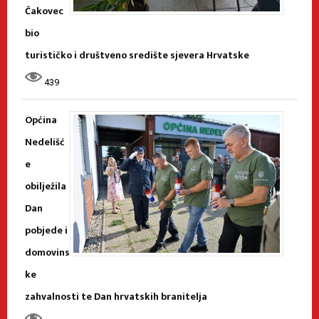
Čakovec
bio
turističko i društveno središte sjevera Hrvatske
439
Općina
Nedelišć
e
obilježila
Dan
pobjede i
domovins
ke
zahvalnosti te Dan hrvatskih branitelja