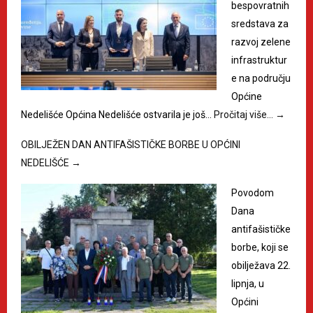
bespovratnih
sredstava za
razvoj zelene
infrastruktur
e na području
Općine
Nedelišće Općina Nedelišće ostvarila je još…
Pročitaj više…
→
OBILJEŽEN DAN ANTIFAŠISTIČKE BORBE U OPĆINI
NEDELIŠĆE
→
Povodom
Dana
antifašističke
borbe, koji se
obilježava 22.
lipnja, u
Općini