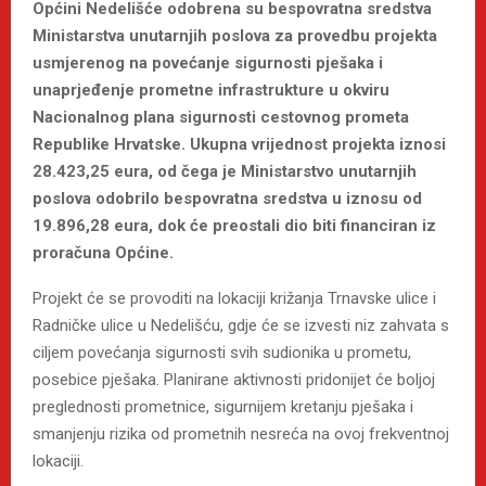
Općini Nedelišće odobrena su bespovratna sredstva
Ministarstva unutarnjih poslova za provedbu projekta
usmjerenog na povećanje sigurnosti pješaka i
unaprjeđenje prometne infrastrukture u okviru
Nacionalnog plana sigurnosti cestovnog prometa
Republike Hrvatske. Ukupna vrijednost projekta iznosi
28.423,25 eura, od čega je Ministarstvo unutarnjih
poslova odobrilo bespovratna sredstva u iznosu od
19.896,28 eura, dok će preostali dio biti financiran iz
proračuna Općine.
Projekt će se provoditi na lokaciji križanja Trnavske ulice i
Radničke ulice u Nedelišću, gdje će se izvesti niz zahvata s
ciljem povećanja sigurnosti svih sudionika u prometu,
posebice pješaka. Planirane aktivnosti pridonijet će boljoj
preglednosti prometnice, sigurnijem kretanju pješaka i
smanjenju rizika od prometnih nesreća na ovoj frekventnoj
lokaciji.