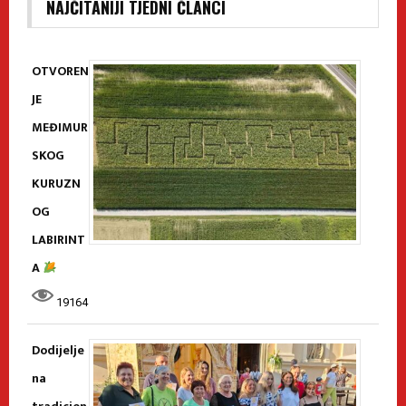
NAJČITANIJI TJEDNI ČLANCI
OTVOREN
JE
MEĐIMUR
SKOG
KURUZN
OG
LABIRINT
A
19164
Dodijelje
na