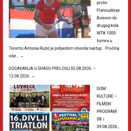
protiv
Francuskinje
Boisson do
drugog kola
WTA 1000
turnira u
Torontu Antonia Ružić je pobjedom otvorila nastup…
Pročitaj
više…
→
DOGAĐANJA U GRADU PRELOGU 05.08.2026. –
12.08.2026.
→
DOM
KULTURE –
FILMSKI
PROGRAM
08. i
09.08.2026.,