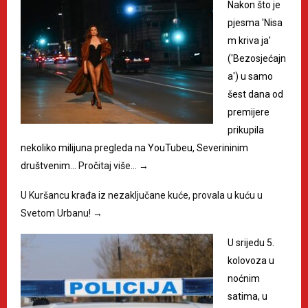
Nakon što je
pjesma 'Nisa
m kriva ja'
('Bezosjećajn
a') u samo
šest dana od
premijere
prikupila
nekoliko milijuna pregleda na YouTubeu, Severininim
društvenim…
Pročitaj više…
→
U Kuršancu krađa iz nezaključane kuće, provala u kuću u
Svetom Urbanu!
→
U srijedu 5.
kolovoza u
noćnim
satima, u