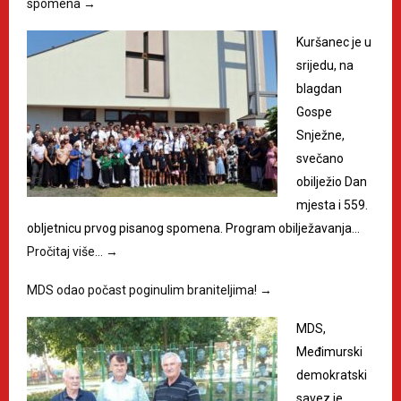
spomena
→
Kuršanec je u
srijedu, na
blagdan
Gospe
Snježne,
svečano
obilježio Dan
mjesta i 559.
obljetnicu prvog pisanog spomena. Program obilježavanja…
Pročitaj više…
→
MDS odao počast poginulim braniteljima!
→
MDS,
Međimurski
demokratski
savez je