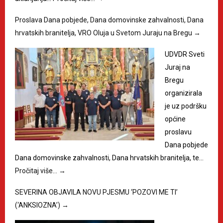
Proslava Dana pobjede, Dana domovinske zahvalnosti, Dana
hrvatskih branitelja, VRO Oluja u Svetom Juraju na Bregu
→
UDVDR Sveti
Juraj na
Bregu
organizirala
je uz podršku
općine
proslavu
Dana pobjede
Dana domovinske zahvalnosti, Dana hrvatskih branitelja, te…
Pročitaj više…
→
SEVERINA OBJAVILA NOVU PJESMU ‘POZOVI ME TI’
(‘ANKSIOZNA’)
→