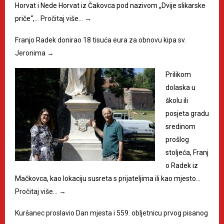
Horvat i Nede Horvat iz Čakovca pod nazivom „Dvije slikarske
priče“,…
Pročitaj više…
→
Franjo Radek donirao 18 tisuća eura za obnovu kipa sv.
Jeronima
→
Prilikom
dolaska u
školu ili
posjeta gradu
sredinom
prošlog
stoljeća, Franj
o Radek iz
Mačkovca, kao lokaciju susreta s prijateljima ili kao mjesto…
Pročitaj više…
→
Kuršanec proslavio Dan mjesta i 559. obljetnicu prvog pisanog