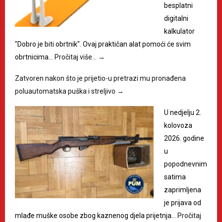
besplatni
digitalni
kalkulator
"Dobro je biti obrtnik". Ovaj praktičan alat pomoći će svim
obrtnicima…
Pročitaj više…
→
Zatvoren nakon što je prijetio-u pretrazi mu pronađena
poluautomatska puška i streljivo
→
U nedjelju 2.
kolovoza
2026. godine
u
popodnevnim
satima
zaprimljena
je prijava od
mlađe muške osobe zbog kaznenog djela prijetnja…
Pročitaj