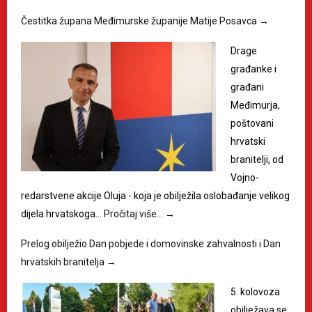
Čestitka župana Međimurske županije Matije Posavca
→
Drage
građanke i
građani
Međimurja,
poštovani
hrvatski
branitelji, od
Vojno-
redarstvene akcije Oluja - koja je obilježila oslobađanje velikog
dijela hrvatskoga…
Pročitaj više…
→
Prelog obilježio Dan pobjede i domovinske zahvalnosti i Dan
hrvatskih branitelja
→
5. kolovoza
obilježava se