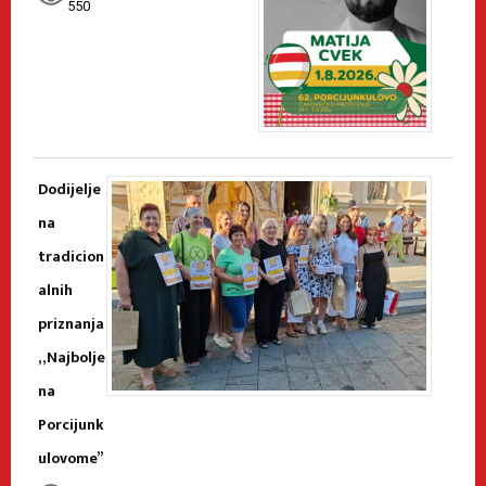
550
Dodijelje
na
tradicion
alnih
priznanja
„Najbolje
na
Porcijunk
ulovome”