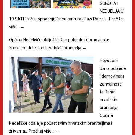
SUBOTA I
NEDJELJA U
19 SATI Psići u ophodnji: Dinoavantura (Paw Patrol:…
Pročitaj
više…
→
Općina Nedelišće obilježila Dan pobjede i domovinske
zahvalnosti te Dan hrvatskih branitelja
→
Povodom
Dana pobjede
i domovinske
zahvalnosti
te Dana
hrvatskih
branitelja,
Općina
Nedelišće odala je počast svim hrvatskim braniteljima i
žrtvama…
Pročitaj više…
→