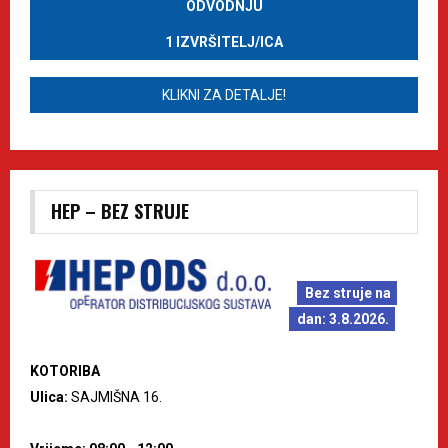
ODVODNJU
1 IZVRŠITELJ/ICA
KLIKNI ZA DETALJE!
HEP – BEZ STRUJE
Bez struje na
dan: 3.8.2026.
KOTORIBA
Ulica:
SAJMIŠNA 16.