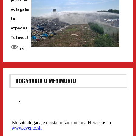
odlagališ
tu
otpada u
Totovcu!
375
DOGAĐANJA U MEĐIMURJU