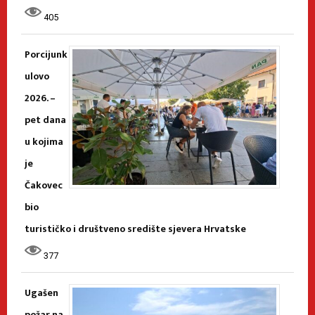
405
Porcijunk
ulovo
2026. –
pet dana
u kojima
je
Čakovec
bio
turističko i društveno središte sjevera Hrvatske
377
Ugašen
požar na