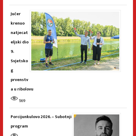
Jučer
krenuo
natjecat
eljski dio
9.
Svjetsko
g
prvenstv
a u ribolovu
569
Porcijunkulovo 2026. – Subotnji
program