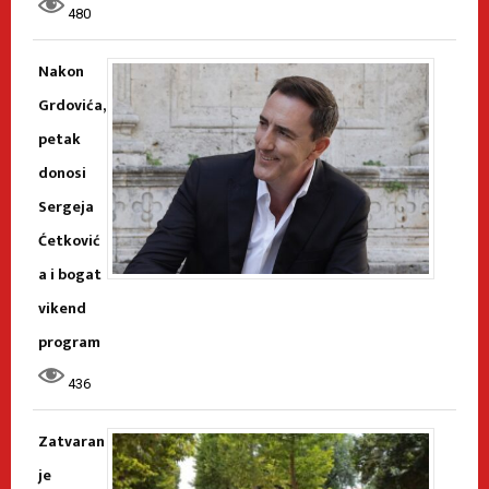
480
Nakon
Grdovića,
petak
donosi
Sergeja
Ćetković
a i bogat
vikend
program
436
Zatvaran
je