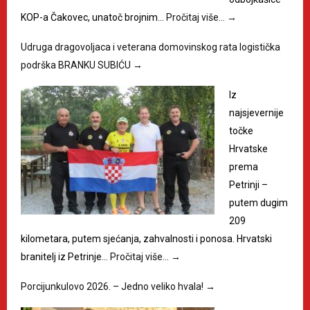
KOP-a Čakovec, unatoč brojnim…
Pročitaj više…
→
Udruga dragovoljaca i veterana domovinskog rata logistička
podrška BRANKU SUBIĆU
→
Iz
najsjevernije
točke
Hrvatske
prema
Petrinji –
putem dugim
209
kilometara, putem sjećanja, zahvalnosti i ponosa. Hrvatski
branitelj iz Petrinje…
Pročitaj više…
→
Porcijunkulovo 2026. – Jedno veliko hvala!
→