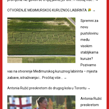
OTVORENJE MEĐIMURSKOG KURUZNOG LABIRINTA
→
Spremni za
novu
pustolovinu
među
visokim
stabljikama
kuruze?
Pozivamo
vas na otvorenje Međimurskog kuruznog labirinta – mjesta
zabave, istraživanja i…
Pročitaj više…
→
Antonia Ružić preokretom do drugog kola u Torontu
→
Antonia Ružić
preokretom