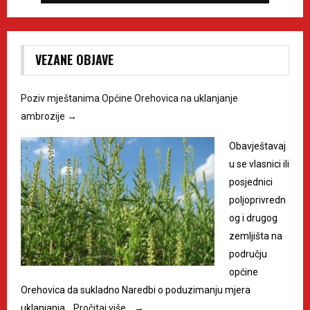
VEZANE OBJAVE
Poziv mještanima Općine Orehovica na uklanjanje
ambrozije
→
Obavještavaj
u se vlasnici ili
posjednici
poljoprivredn
og i drugog
zemljišta na
području
općine
Orehovica da sukladno Naredbi o poduzimanju mjera
uklanjanja…
Pročitaj više…
→