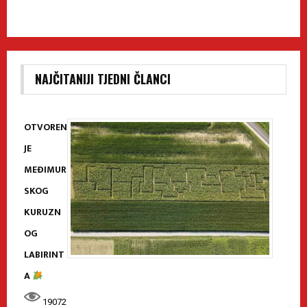
NAJČITANIJI TJEDNI ČLANCI
OTVOREN
JE
MEĐIMUR
SKOG
KURUZN
OG
LABIRINT
A
19072