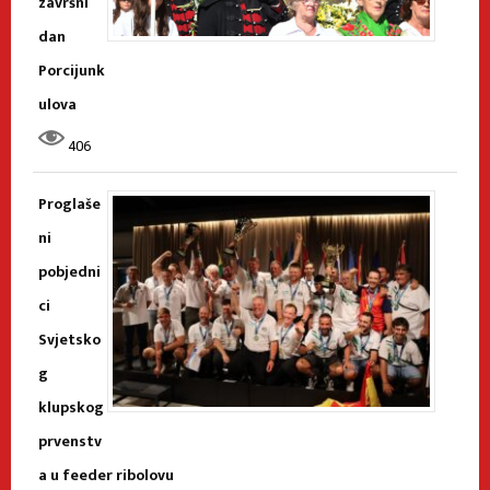
završni
dan
Porcijunk
ulova
406
Proglaše
ni
pobjedni
ci
Svjetsko
g
klupskog
prvenstv
a u feeder ribolovu