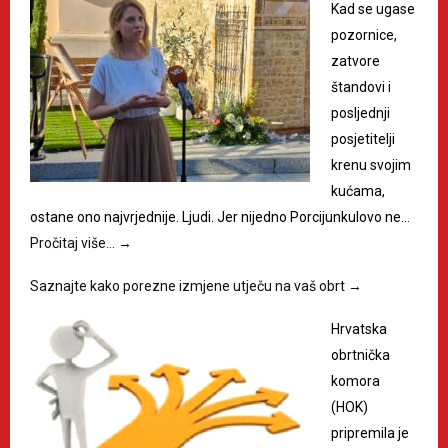
Kad se ugase
pozornice,
zatvore
štandovi i
posljednji
posjetitelji
krenu svojim
kućama,
ostane ono najvrjednije. Ljudi. Jer nijedno Porcijunkulovo ne…
Pročitaj više…
→
Saznajte kako porezne izmjene utječu na vaš obrt
→
Hrvatska
obrtnička
komora
(HOK)
pripremila je