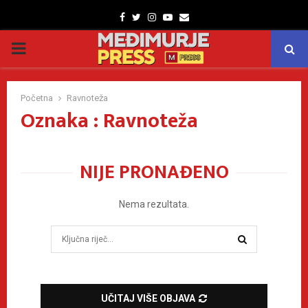
Facebook
Twitter
Instagram
Youtube
Email
PRIMARY
MENU
Početna
Ravnoteža
Oznaka : Ravnoteža
NIJE PRONAĐENO
Nema rezultata.
Search
for:
SEARCH
UČITAJ VIŠE OBJAVA