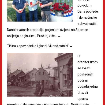
povodom
Dana pobjede
i domovinske
zahvalnosti i
Dana hrvatskih branitelja, paljenjem svijeća na Spomen-
obilježju poginulim…
Pročitaj više…
→
Tišina zapovjednika i glasni ‘vikend ratnici’
→
U
braniteljskom
se svijetu
posljednjih
godina
događa jedna
tiha, ali
uporna
promjena. Ne govori se o njoj javno, jer oni…
Pročitaj više…
→