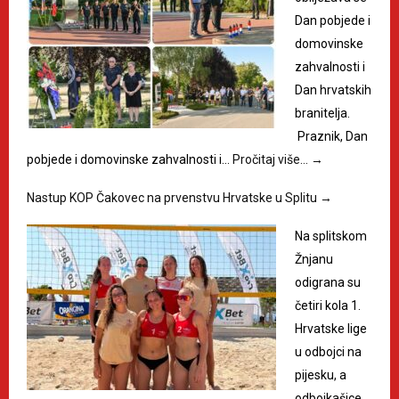
Dan pobjede i
domovinske
zahvalnosti i
Dan hrvatskih
branitelja.
Praznik, Dan
pobjede i domovinske zahvalnosti i…
Pročitaj više…
→
Nastup KOP Čakovec na prvenstvu Hrvatske u Splitu
→
Na splitskom
Žnjanu
odigrana su
četiri kola 1.
Hrvatske lige
u odbojci na
pijesku, a
odbojkašice