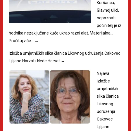
Kuršancu,
Glavnoj ulici,
nepoznati
počinitelj je iz
hodnika nezaključane kuće ukrao razni alat. Materijalna…
Pročitaj više…
→
Izložba umjetničkih slika članica Likovnog udruženja Čakovec
Ljiljane Horvat i Nede Horvat
→
Najava
izložbe
umjetničkih
slika članica
Likovnog
udruženja
Čakovec
Ljiljane