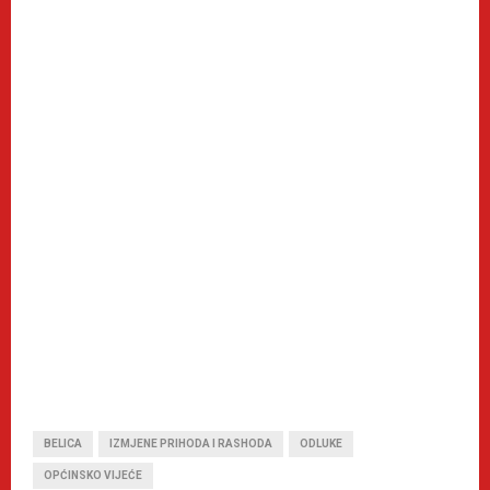
BELICA
IZMJENE PRIHODA I RASHODA
ODLUKE
OPĆINSKO VIJEĆE