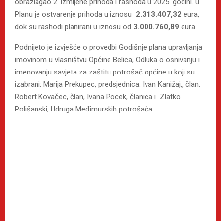
obrazlagao 2. izmijene prihoda i rashoda u 2025. godini. u
Planu je ostvarenje prihoda u iznosu
2.313.407,32
eura,
dok su rashodi planirani u iznosu od
3.000.760,89
eura.
Podnijeto je izvješće o provedbi Godišnje plana upravljanja
imovinom u vlasništvu Općine Belica, Odluka o osnivanju i
imenovanju savjeta za zaštitu potrošač općine u koji su
izabrani: Marija Prekupec, predsjednica. Ivan Kanižaj,, član.
Robert Kovačec, član, Ivana Pocek, članica i Zlatko
Polišanski, Udruga Međimurskih potrošača.