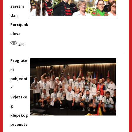
završni
dan
Porcijunk
ulova
432
Proglaše
ni
pobjedni
ci
Svjetsko
g
klupskog
prvenstv