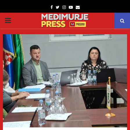
Facebook
Twitter
Instagram
Youtube
Email
PRIMARY
MENU