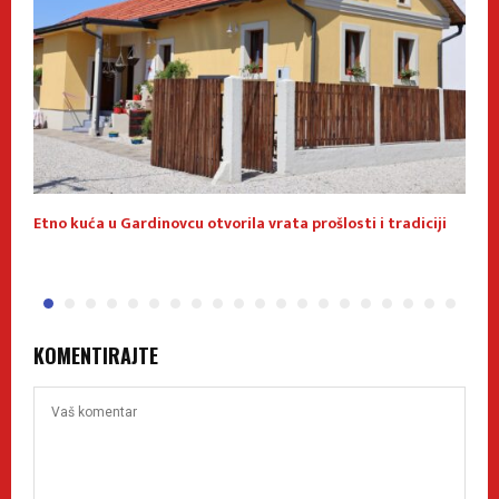
Etno kuća u Gardinovcu otvorila vrata prošlosti i tradiciji
U
o
KOMENTIRAJTE