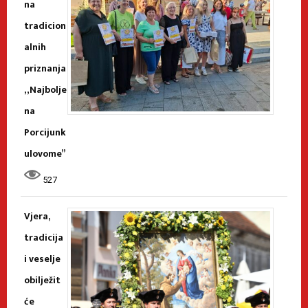
na
tradicion
alnih
priznanja
„Najbolje
na
Porcijunk
ulovome”
527
Vjera,
tradicija
i veselje
obilježit
će