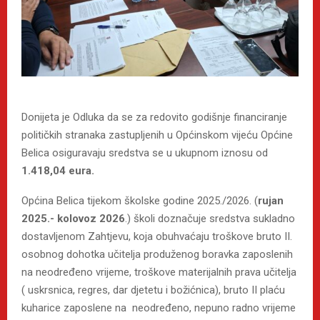
Donijeta je Odluka da se za redovito godišnje financiranje
političkih stranaka zastupljenih u Općinskom vijeću Općine
Belica osiguravaju sredstva se u ukupnom iznosu od
1.418,04 eura.
Općina Belica tijekom školske godine 2025./2026. (
rujan
2025.- kolovoz 2026
.) školi doznačuje sredstva sukladno
dostavljenom Zahtjevu, koja obuhvaćaju troškove bruto II.
osobnog dohotka učitelja produženog boravka zaposlenih
na neodređeno vrijeme, troškove materijalnih prava učitelja
( uskrsnica, regres, dar djetetu i božićnica), bruto II plaću
kuharice zaposlene na neodređeno, nepuno radno vrijeme