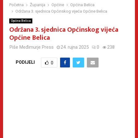
Početna
Županija
Općine
Općina Belica
Održana 3. sjednica Općinskog vijeća Općine Belica
Općina Belica
Održana 3. sjednica Općinskog vijeća
Općine Belica
Piše
Međimurje Press
24. rujna 2025
0
238
PODIJELI
0