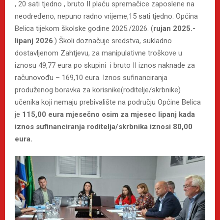
, 20 sati tjedno , bruto II plaću spremačice zaposlene na
neodređeno, nepuno radno vrijeme,15 sati tjedno. Općina
Belica tijekom školske godine 2025./2026. (
rujan 2025.-
lipanj 2026
.) Školi doznačuje sredstva, sukladno
dostavljenom Zahtjevu, za manipulativne troškove u
iznosu 49,77 eura po skupini i bruto II iznos naknade za
računovođu – 169,10 eura. Iznos sufinanciranja
produženog boravka za korisnike(roditelje/skrbnike)
učenika koji nemaju prebivalište na području Općine Belica
je
115,00 eura mjesečno osim za mjesec lipanj kada
iznos sufinanciranja roditelja/skrbnika iznosi 80,00
eura.