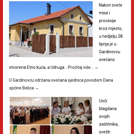
Nakon svete
mise i
procesije
kroz mjesto,
u nedjelju 28.
lipnja je u
Gardinovcu
svečano
otvorena Etno kuća, a Udruga…
Pročitaj više…
→
U Gardinovcu održana svečana sjednica povodom Dana
općine Belica
→
Uoči
blagdana
svojih
zaštitnika,
svetih