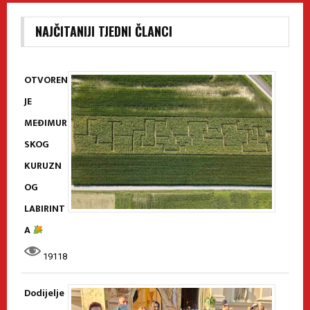
NAJČITANIJI TJEDNI ČLANCI
OTVOREN
JE
MEĐIMUR
SKOG
KURUZN
OG
LABIRINT
A
19118
Dodijelje