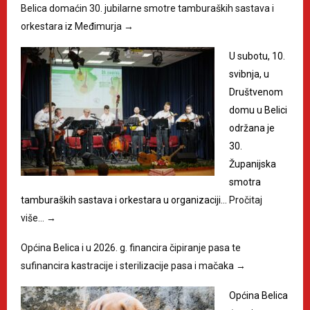
Belica domaćin 30. jubilarne smotre tamburaških sastava i
orkestara iz Međimurja
→
U subotu, 10.
svibnja, u
Društvenom
domu u Belici
održana je
30.
Županijska
smotra
tamburaških sastava i orkestara u organizaciji…
Pročitaj
više…
→
Općina Belica i u 2026. g. financira čipiranje pasa te
sufinancira kastracije i sterilizacije pasa i mačaka
→
Općina Belica