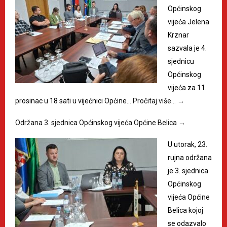
Općinskog
vijeća Jelena
Krznar
sazvala je 4.
sjednicu
Općinskog
vijeća za 11.
prosinac u 18 sati u vijećnici Općine…
Pročitaj više…
→
Održana 3. sjednica Općinskog vijeća Općine Belica
→
U utorak, 23.
rujna održana
je 3. sjednica
Općinskog
vijeća Općine
Belica kojoj
se odazvalo