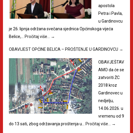
apostola
Petra i Pavla,
u Gardinovcu
je 26. lipnja održana svečana sjednica Općinskoga vijeća
Belice,…
Pročitaj više…
→
OBAVIJEST OPĆINE BELICA – PROŠTENJE U GARDINOVCU
→
OBAVJEŠTAV
AMO da će se
zatvoriti ŽC
2018 kroz
Gardinovec u
nedjelju,
14.06.2026. u
vremenu od 9
do 13 sati, zbog održavanja proštenja u…
Pročitaj više…
→