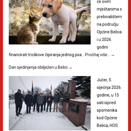
će svim
mještanima s
prebivalištem
na području
Općine Belica
i u 2026.
godini
financirati troškove čipiranja jednog psa…
Pročitaj više…
→
Dan sjedinjenja obilježen u Belici
→
Jučer, 5.
siječnja 2026.
godine, u 15
sati ispred
spomenika
kod Općine
Belica, HOS