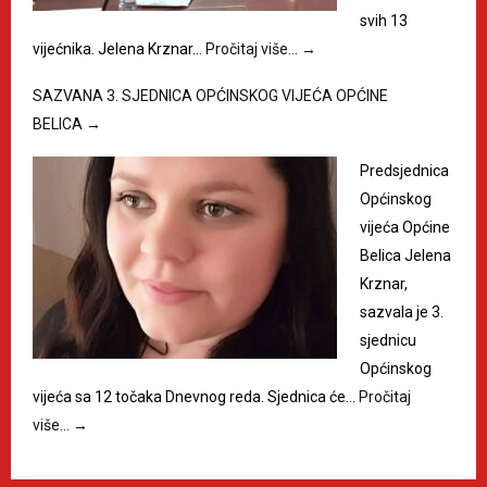
svih 13
vijećnika. Jelena Krznar…
Pročitaj više…
→
SAZVANA 3. SJEDNICA OPĆINSKOG VIJEĆA OPĆINE
BELICA
→
Predsjednica
Općinskog
vijeća Općine
Belica Jelena
Krznar,
sazvala je 3.
sjednicu
Općinskog
vijeća sa 12 točaka Dnevnog reda. Sjednica će…
Pročitaj
više…
→