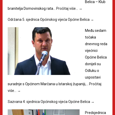
Belica – Klub
branitelja Domovinskog rata…
Pročitaj više…
→
Održana 5. sjednica Općinskog vijeća Općine Belica
→
Među sedam
točaka
dnevnog reda
vijećnici
Općine Belica
donijeli su
Odluku o
uspostavi
suradnje s Općinom Marčana u Istarskoj županiji,…
Pročitaj
više…
→
Sazvana 4. sjednica Općinskog vijeća Općine Belica
→
Predsjednica