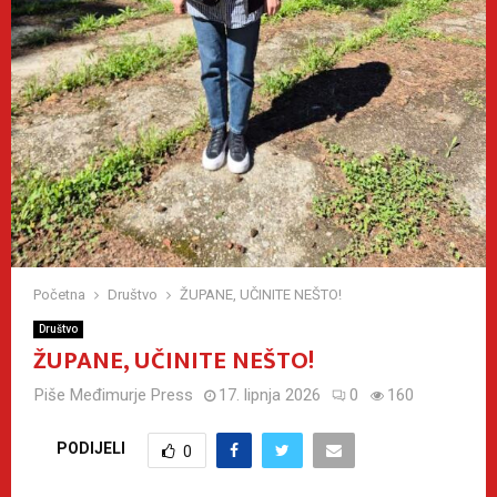
Početna
Društvo
ŽUPANE, UČINITE NEŠTO!
Društvo
ŽUPANE, UČINITE NEŠTO!
Piše
Međimurje Press
17. lipnja 2026
0
160
PODIJELI
0