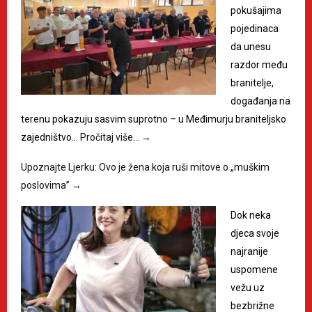
pokušajima
pojedinaca
da unesu
razdor među
branitelje,
događanja na
terenu pokazuju sasvim suprotno – u Međimurju braniteljsko
zajedništvo…
Pročitaj više…
→
Upoznajte Ljerku: Ovo je žena koja ruši mitove o „muškim
poslovima”
→
Dok neka
djeca svoje
najranije
uspomene
vežu uz
bezbrižne