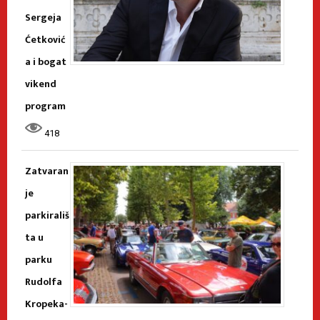
Sergeja
Ćetković
a i bogat
vikend
program
418
Zatvaran
je
parkirališ
ta u
parku
Rudolfa
Kropeka-