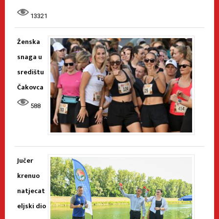
13321
Ženska
snaga u
središtu
Čakovca
588
Jučer
krenuo
natjecat
eljski dio