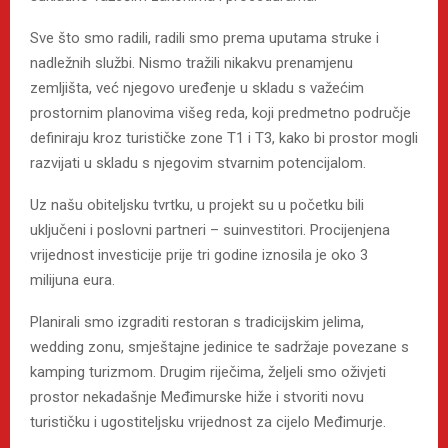
Sve što smo radili, radili smo prema uputama struke i
nadležnih službi. Nismo tražili nikakvu prenamjenu
zemljišta, već njegovo uređenje u skladu s važećim
prostornim planovima višeg reda, koji predmetno područje
definiraju kroz turističke zone T1 i T3, kako bi prostor mogli
razvijati u skladu s njegovim stvarnim potencijalom.
Uz našu obiteljsku tvrtku, u projekt su u početku bili
uključeni i poslovni partneri – suinvestitori. Procijenjena
vrijednost investicije prije tri godine iznosila je oko 3
milijuna eura.
Planirali smo izgraditi restoran s tradicijskim jelima,
wedding zonu, smještajne jedinice te sadržaje povezane s
kamping turizmom. Drugim riječima, željeli smo oživjeti
prostor nekadašnje Međimurske hiže i stvoriti novu
turističku i ugostiteljsku vrijednost za cijelo Međimurje.