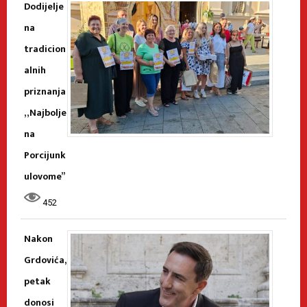
Dodijelje
na
tradicion
alnih
priznanja
„Najbolje
na
Porcijunk
ulovome”
452
Nakon
Grdovića,
petak
donosi