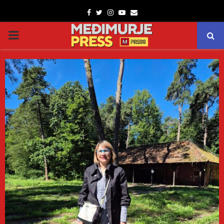
Facebook
Twitter
Instagram
Youtube
Email
PRIMARY
MENU