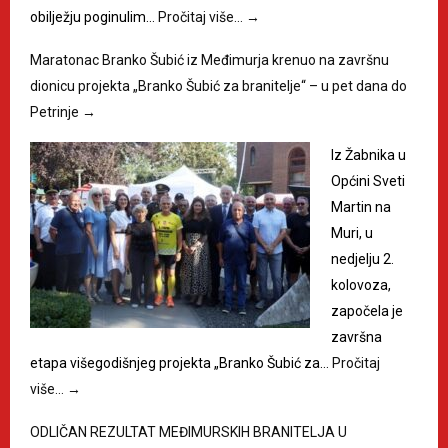
obilježju poginulim…
Pročitaj više…
→
Maratonac Branko Šubić iz Međimurja krenuo na završnu
dionicu projekta „Branko Šubić za branitelje“ – u pet dana do
Petrinje
→
Iz Žabnika u
Općini Sveti
Martin na
Muri, u
nedjelju 2.
kolovoza,
započela je
završna
etapa višegodišnjeg projekta „Branko Šubić za…
Pročitaj
više…
→
ODLIČAN REZULTAT MEĐIMURSKIH BRANITELJA U