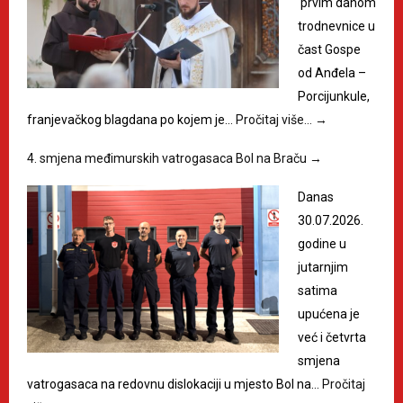
prvim danom
trodnevnice u
čast Gospe
od Anđela –
Porcijunkule,
franjevačkog blagdana po kojem je…
Pročitaj više…
→
4. smjena međimurskih vatrogasaca Bol na Braču
→
Danas
30.07.2026.
godine u
jutarnjim
satima
upućena je
već i četvrta
smjena
vatrogasaca na redovnu dislokaciji u mjesto Bol na…
Pročitaj