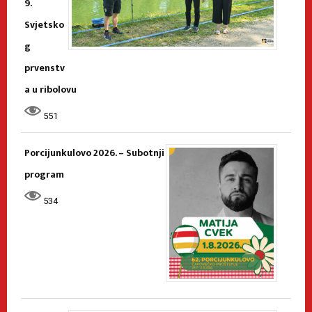
9.
Svjetsko
g
prvenstv
a u ribolovu
551
Porcijunkulovo 2026. – Subotnji
program
534