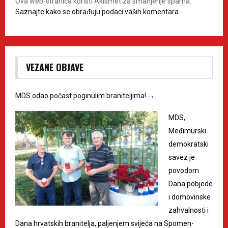
Ova web-stranica koristi Akismet za smanjenje spama.
Saznajte kako se obrađuju podaci vaših komentara.
VEZANE OBJAVE
MDS odao počast poginulim braniteljima!
→
MDS,
Međimurski
demokratski
savez je
povodom
Dana pobjede
i domovinske
zahvalnosti i
Dana hrvatskih branitelja, paljenjem svijeća na Spomen-