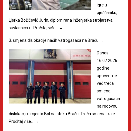
igre u
pješčaniku,
Ljerka Božičević Jurin, diplomirana inženjerka strojarstva,
suvlasnica i…
Pročitaj više…
→
3. smjena dislokacije naših vatrogasaca na Braču
→
Danas
16.07.2026.
godine
upućena je
već treća
smjena
vatrogasaca
na redovnu
dislokaciji u mjesto Bol na otoku Braču. Treća smjena traje…
Pročitaj više…
→