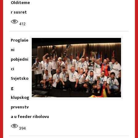
Olditeme
r susret
412
Proglaše
ni
pobjedni
ci
Svjetsko
g
klupskog
prvenstv
a u feeder ribolovu
394