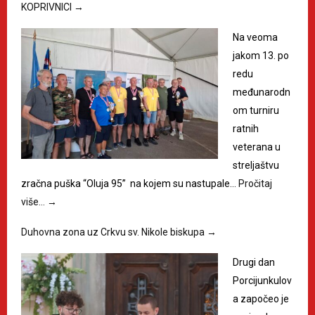
KOPRIVNICI
→
Na veoma
jakom 13. po
redu
međunarodn
om turniru
ratnih
veterana u
streljaštvu
zračna puška “Oluja 95” na kojem su nastupale…
Pročitaj
više…
→
Duhovna zona uz Crkvu sv. Nikole biskupa
→
Drugi dan
Porcijunkulov
a započeo je