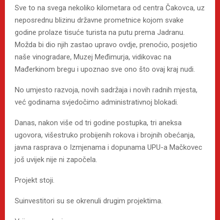
Sve to na svega nekoliko kilometara od centra Čakovca, uz
neposrednu blizinu državne prometnice kojom svake
godine prolaze tisuće turista na putu prema Jadranu.
Možda bi dio njih zastao upravo ovdje, prenoćio, posjetio
naše vinogradare, Muzej Međimurja, vidikovac na
Mađerkinom bregu i upoznao sve ono što ovaj kraj nudi.
No umjesto razvoja, novih sadržaja i novih radnih mjesta,
već godinama svjedočimo administrativnoj blokadi.
Danas, nakon više od tri godine postupka, tri aneksa
ugovora, višestruko probijenih rokova i brojnih obećanja,
javna rasprava o Izmjenama i dopunama UPU-a Mačkovec
još uvijek nije ni započela.
Projekt stoji.
Suinvestitori su se okrenuli drugim projektima.