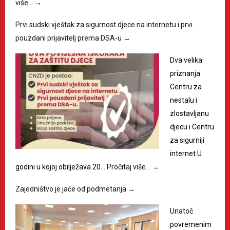
više…
→
Prvi sudski vještak za sigurnost djece na internetu i prvi
pouzdani prijavitelj prema DSA-u
→
Dva velika
priznanja
Centru za
nestalu i
zlostavljanu
djecu i Centru
za sigurniji
internet U
godini u kojoj obilježava 20…
Pročitaj više…
→
Zajedništvo je jače od podmetanja
→
Unatoč
povremenim