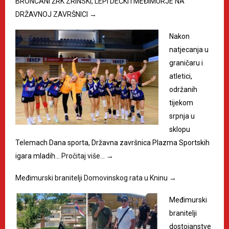
BRONČANI ŽRK ZRINSKI, LEPI DEČKI I MEĐIMURJE NA
DRŽAVNOJ ZAVRŠNICI
→
Nakon
natjecanja u
graničaru i
atletici,
održanih
tijekom
srpnja u
sklopu
Telemach Dana sporta, Državna završnica Plazma Sportskih
igara mladih…
Pročitaj više…
→
Međimurski branitelji Domovinskog rata u Kninu
→
Međimurski
branitelji
dostojanstve