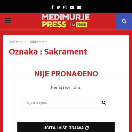
Facebook
Twitter
Instagram
Youtube
Email
PRIMARY
MENU
Početna
Sakrament
Oznaka : Sakrament
NIJE PRONAĐENO
Nema rezultata.
Search
for:
SEARCH
UČITAJ VIŠE OBJAVA