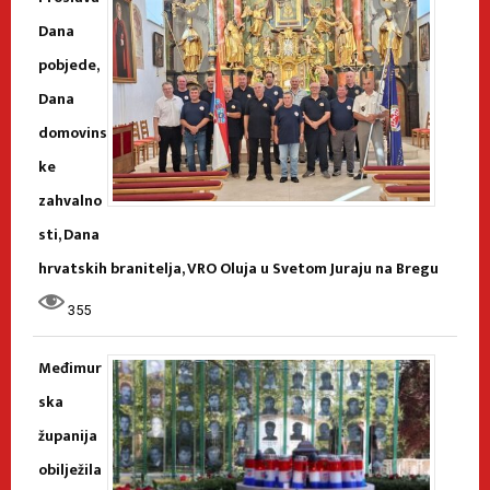
Dana
pobjede,
Dana
domovins
ke
zahvalno
sti, Dana
hrvatskih branitelja, VRO Oluja u Svetom Juraju na Bregu
355
Međimur
ska
županija
obilježila