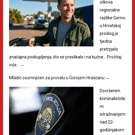
otkriva
regionalne
razlike Gorivo
u Hrvatskoj
prošlog je
tjedna
pretrpjelo
značajna poskupljenja, što se preslikalo i na kućne…
Pročitaj
više…
→
Mladić osumnjičen za provalu u Gornjem Hrašćanu
→
Dovršenim
kriminalistički
m
istraživanjem
nad 22-
godišnjakom