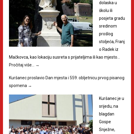
dolaska u
školu ili
posjeta gradu
sredinom
prošlog
stoljeća, Franj
o Radek iz
Mačkovca, kao lokaciju susreta s prijateljima ili kao mjesto…
Pročitaj više…
→
Kuršanec proslavio Dan mjesta i 559. obljetnicu prvog pisanog
spomena
→
Kuršanec je u
srijedu, na
blagdan
Gospe
Snježne,