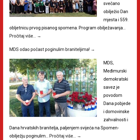
svečano
obilježio Dan
mjesta i 559.
obljetnicu prvog pisanog spomena. Program obilježavanja…
Pročitaj više…
→
MDS odao počast poginulim braniteljima!
→
MDS,
Međimurski
demokratski
savez je
povodom
Dana pobjede
i domovinske
zahvalnosti i
Dana hrvatskih branitelja, paljenjem svijeća na Spomen-
obilježju poginulim…
Pročitaj više…
→