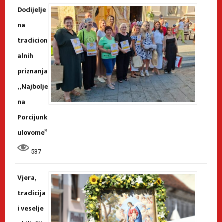
Dodijelje
na
tradicion
alnih
priznanja
„Najbolje
na
Porcijunk
ulovome”
537
Vjera,
tradicija
i veselje