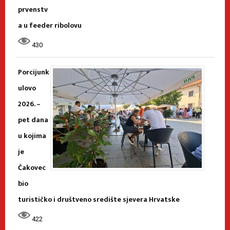
prvenstv
a u feeder ribolovu
430
Porcijunk
ulovo
2026. –
pet dana
u kojima
je
Čakovec
bio
turističko i društveno središte sjevera Hrvatske
422