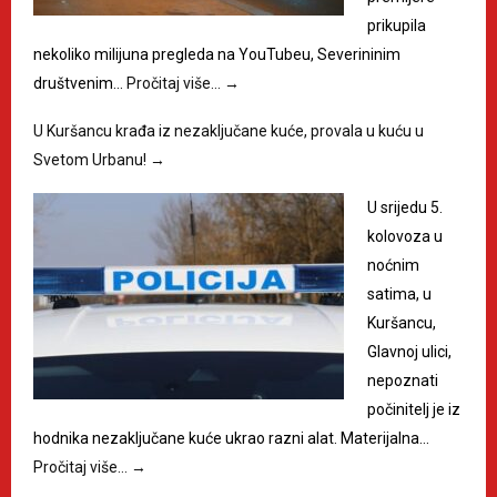
prikupila
nekoliko milijuna pregleda na YouTubeu, Severininim
društvenim…
Pročitaj više…
→
U Kuršancu krađa iz nezaključane kuće, provala u kuću u
Svetom Urbanu!
→
U srijedu 5.
kolovoza u
noćnim
satima, u
Kuršancu,
Glavnoj ulici,
nepoznati
počinitelj je iz
hodnika nezaključane kuće ukrao razni alat. Materijalna…
Pročitaj više…
→