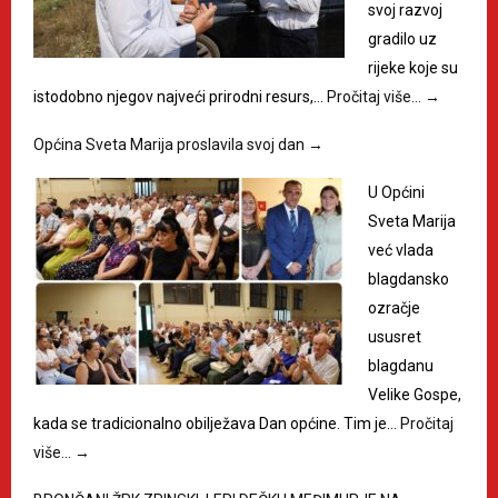
svoj razvoj
gradilo uz
rijeke koje su
istodobno njegov najveći prirodni resurs,…
Pročitaj više…
→
Općina Sveta Marija proslavila svoj dan
→
U Općini
Sveta Marija
već vlada
blagdansko
ozračje
ususret
blagdanu
Velike Gospe,
kada se tradicionalno obilježava Dan općine. Tim je…
Pročitaj
više…
→