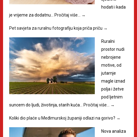
hodati i kada
je vrijeme za dodatnu…
Pročitaj više…
→
Pet savjeta za ruralnu fotografiju koja priča priču
→
Ruralni
prostor nudi
nebrojene
motive, od
jutarnje
magle iznad
polja i žetve
pod ljetnim
suncem do ljudi, životinja, starih kuća…
Pročitaj više…
→
Koliki dio plaće u Međimurskoj županiji odlazi na gorivo?
→
Nova analiza