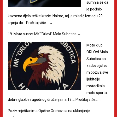
sumnja se da
je počinio
kazneno djelo teške krađe. Naime, taj je mladić između 29.
srpnja do…
Pročitaj više…
→
19. Moto susret MK “Orlovi” Mala Subotica
→
Moto klub
ORLOVI Mala
Subotica sa
zadovoljstvo
m poziva sve
ljubitelje
motocikala,
moto sporta,
dobre glazbe i ugodnog druženja na 19.…
Pročitaj više…
→
Poziv mještanima Općine Orehovica na uklanjanje