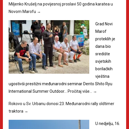
Miljenko Krušelj na povijesnoj proslavi 50 godina karatea u
Novom Marofu
→
Grad Novi
Marof
proteklih je
dana bio
središte
svjetskih
borilačkih
vještina
ugostivši prestižni međunarodni seminar Dento Shito Ryu
International Summer Outdoor…
Pročitaj više…
→
Rokovo u Sv. Urbanu donosi 23. Međunarodni rally oldtimer
traktora
→
U nedjelju, 16.