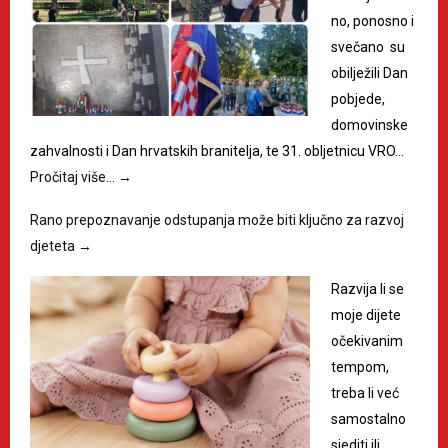
no, ponosno i
svečano su
obilježili Dan
pobjede,
domovinske
zahvalnosti i Dan hrvatskih branitelja, te 31. obljetnicu VRO…
Pročitaj više…
→
Rano prepoznavanje odstupanja može biti ključno za razvoj
djeteta
→
Razvija li se
moje dijete
očekivanim
tempom,
treba li već
samostalno
sjediti ili