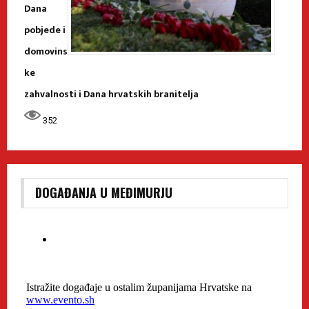
Dana
pobjede i
domovins
ke
zahvalnosti i Dana hrvatskih branitelja
352
DOGAĐANJA U MEĐIMURJU