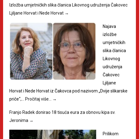
Izložba umjetničkih slika članica Likovnog udruženja Čakovec
Ljiljane Horvat i Nede Horvat
→
Najava
izložbe
umjetničkih
slika članica
Likovnog
udruženja
Čakovec
Ljiljane
Horvat i Nede Horvat iz Čakovca pod nazivom „Dvije slikarske
priče“,…
Pročitaj više…
→
Franjo Radek donirao 18 tisuća eura za obnovu kipa sv.
Jeronima
→
Prilikom