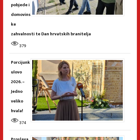
pobjede i
domovins
ke
zahvalnosti te Dan hrvatskih branitelja
379
Porcijunk
ulovo
2026. –
Jedno
veliko
hvala!
374
Proslava