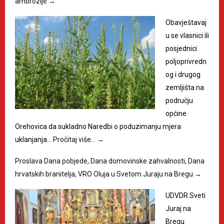
ambrozije
→
Obavještavaj
u se vlasnici ili
posjednici
poljoprivredn
og i drugog
zemljišta na
području
općine
Orehovica da sukladno Naredbi o poduzimanju mjera
uklanjanja…
Pročitaj više…
→
Proslava Dana pobjede, Dana domovinske zahvalnosti, Dana
hrvatskih branitelja, VRO Oluja u Svetom Juraju na Bregu
→
UDVDR Sveti
Juraj na
Bregu