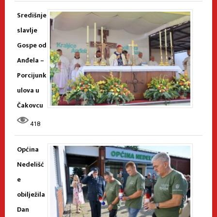
Središnje
slavlje
Gospe od
Anđela –
Porcijunk
ulova u
Čakovcu
418
Općina
Nedelišć
e
obilježila
Dan