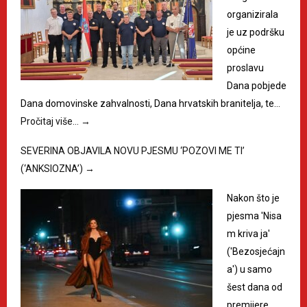
organizirala
je uz podršku
općine
proslavu
Dana pobjede
Dana domovinske zahvalnosti, Dana hrvatskih branitelja, te…
Pročitaj više…
→
SEVERINA OBJAVILA NOVU PJESMU ‘POZOVI ME TI’
(‘ANKSIOZNA’)
→
Nakon što je
pjesma 'Nisa
m kriva ja'
('Bezosjećajn
a') u samo
šest dana od
premijere