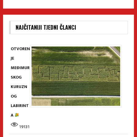
NAJČITANIJI TJEDNI ČLANCI
OTVOREN
JE
MEĐIMUR
SKOG
KURUZN
OG
LABIRINT
A
19131