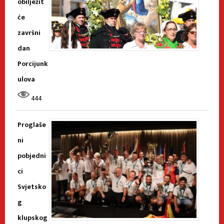
obilježit
će
završni
dan
Porcijunk
ulova
444
Proglaše
ni
pobjedni
ci
Svjetsko
g
klupskog