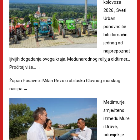
kolovoza
2026., Sveti
Urban
ponovno će
biti domaćin
jednog od
najprepoznat
ljivijih događanja ovoga kraja, Međunarodnog rallyja oldtimer…
Pročitaj više…
→
Župan Posavec i Milan Rezo u obilasku Glavnog murskog
nasipa
→
Međimurje,
smješteno
između Mure
i Drave,
oduvijek je