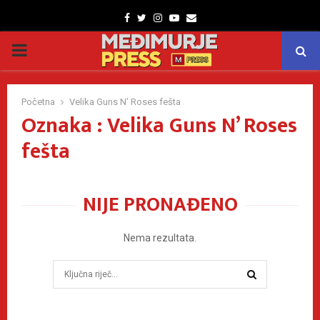
Facebook
Twitter
Instagram
Youtube
Email
PRIMARY
MENU
Početna
Velika Guns N’ Roses fešta
Oznaka : Velika Guns N’ Roses
fešta
NIJE PRONAĐENO
Nema rezultata.
Search
for:
SEARCH