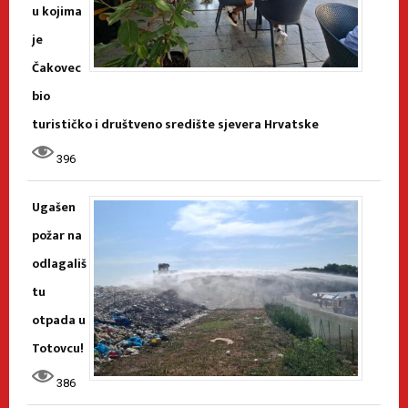
u kojima
je
Čakovec
bio
turističko i društveno središte sjevera Hrvatske
396
Ugašen
požar na
odlagališ
tu
otpada u
Totovcu!
386