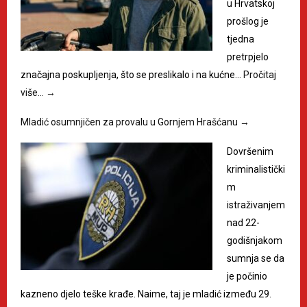
u Hrvatskoj
prošlog je
tjedna
pretrpjelo
značajna poskupljenja, što se preslikalo i na kućne…
Pročitaj
više…
→
Mladić osumnjičen za provalu u Gornjem Hrašćanu
→
Dovršenim
kriminalistički
m
istraživanjem
nad 22-
godišnjakom
sumnja se da
je počinio
kazneno djelo teške krađe. Naime, taj je mladić između 29.