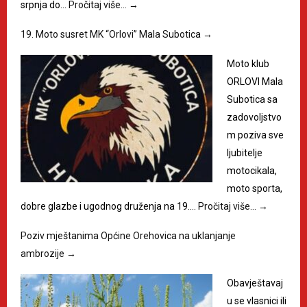
srpnja do…
Pročitaj više…
→
19. Moto susret MK “Orlovi” Mala Subotica
→
Moto klub
ORLOVI Mala
Subotica sa
zadovoljstvo
m poziva sve
ljubitelje
motocikala,
moto sporta,
dobre glazbe i ugodnog druženja na 19.…
Pročitaj više…
→
Poziv mještanima Općine Orehovica na uklanjanje
ambrozije
→
Obavještavaj
u se vlasnici ili