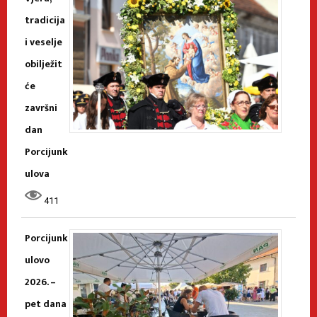
tradicija
i veselje
obilježit
će
završni
dan
Porcijunk
ulova
411
Porcijunk
ulovo
2026. –
pet dana