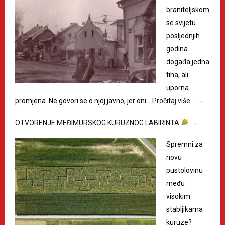
braniteljskom
se svijetu
posljednjih
godina
događa jedna
tiha, ali
uporna
promjena. Ne govori se o njoj javno, jer oni…
Pročitaj više…
→
OTVORENJE MEĐIMURSKOG KURUZNOG LABIRINTA
→
Spremni za
novu
pustolovinu
među
visokim
stabljikama
kuruze?