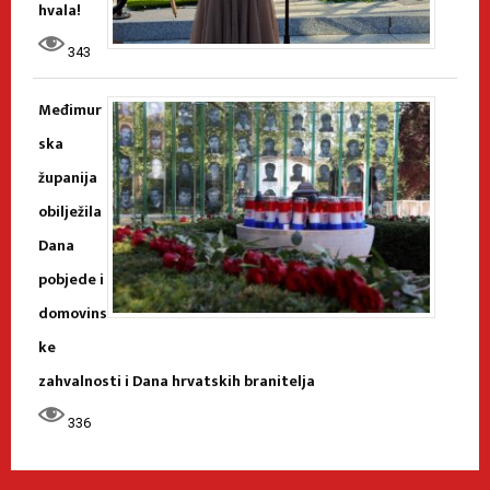
hvala!
343
Međimur
ska
županija
obilježila
Dana
pobjede i
domovins
ke
zahvalnosti i Dana hrvatskih branitelja
336