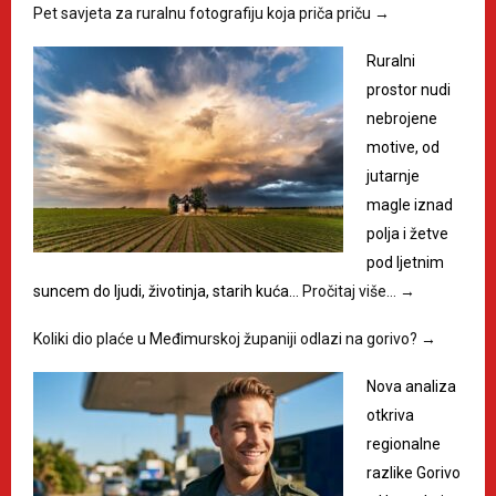
Pet savjeta za ruralnu fotografiju koja priča priču
→
Ruralni
prostor nudi
nebrojene
motive, od
jutarnje
magle iznad
polja i žetve
pod ljetnim
suncem do ljudi, životinja, starih kuća…
Pročitaj više…
→
Koliki dio plaće u Međimurskoj županiji odlazi na gorivo?
→
Nova analiza
otkriva
regionalne
razlike Gorivo