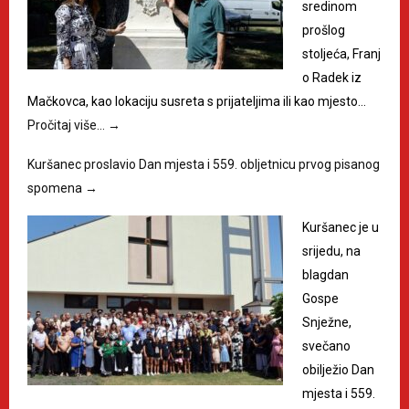
sredinom
prošlog
stoljeća, Franj
o Radek iz
Mačkovca, kao lokaciju susreta s prijateljima ili kao mjesto…
Pročitaj više…
→
Kuršanec proslavio Dan mjesta i 559. obljetnicu prvog pisanog
spomena
→
Kuršanec je u
srijedu, na
blagdan
Gospe
Snježne,
svečano
obilježio Dan
mjesta i 559.