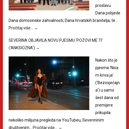
proslavu
Dana pobjede
Dana domovinske zahvalnosti, Dana hrvatskih branitelja, te…
Pročitaj više…
→
SEVERINA OBJAVILA NOVU PJESMU ‘POZOVI ME TI’
(‘ANKSIOZNA’)
→
Nakon što je
pjesma 'Nisa
m kriva ja'
('Bezosjećajn
a') u samo
šest dana od
premijere
prikupila
nekoliko milijuna pregleda na YouTubeu, Severininim
društvenim…
Pročitaj više…
→