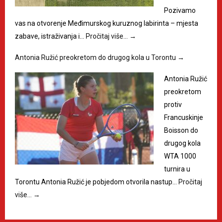
Pozivamo
vas na otvorenje Međimurskog kuruznog labirinta – mjesta
zabave, istraživanja i…
Pročitaj više…
→
Antonia Ružić preokretom do drugog kola u Torontu
→
Antonia Ružić
preokretom
protiv
Francuskinje
Boisson do
drugog kola
WTA 1000
turnira u
Torontu Antonia Ružić je pobjedom otvorila nastup…
Pročitaj
više…
→