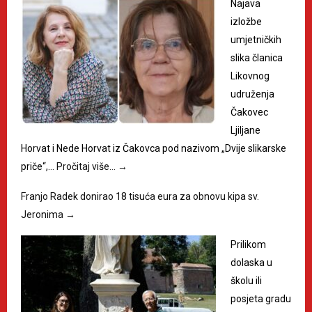
Najava
izložbe
umjetničkih
slika članica
Likovnog
udruženja
Čakovec
Ljiljane
Horvat i Nede Horvat iz Čakovca pod nazivom „Dvije slikarske
priče“,…
Pročitaj više…
→
Franjo Radek donirao 18 tisuća eura za obnovu kipa sv.
Jeronima
→
Prilikom
dolaska u
školu ili
posjeta gradu