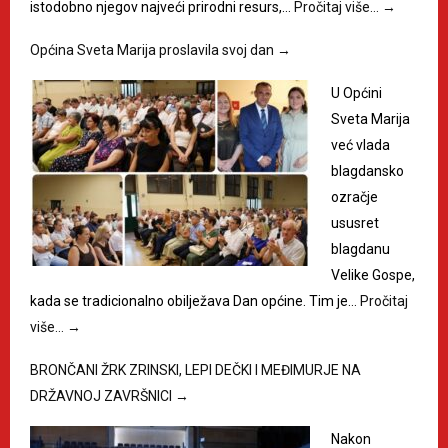
istodobno njegov najveći prirodni resurs,…
Pročitaj više…
→
Općina Sveta Marija proslavila svoj dan
→
U Općini
Sveta Marija
već vlada
blagdansko
ozračje
ususret
blagdanu
Velike Gospe,
kada se tradicionalno obilježava Dan općine. Tim je…
Pročitaj
više…
→
BRONČANI ŽRK ZRINSKI, LEPI DEČKI I MEĐIMURJE NA
DRŽAVNOJ ZAVRŠNICI
→
Nakon