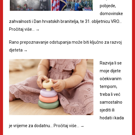
pobjede,
domovinske
zahvalnosti i Dan hrvatskih branitelja, te 31. obljetnicu VRO…
Pročitaj više…
→
Rano prepoznavanje odstupanja može biti ključno za razvoj
djeteta
→
Razvija li se
moje dijete
očekivanim
tempom,
treba li već
samostalno
sjediti ili
hodati i kada
je vrijeme za dodatnu…
Pročitaj više…
→