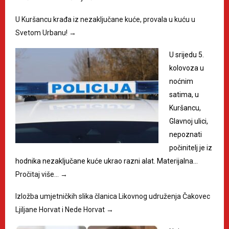
U Kuršancu krađa iz nezaključane kuće, provala u kuću u
Svetom Urbanu!
→
U srijedu 5.
kolovoza u
noćnim
satima, u
Kuršancu,
Glavnoj ulici,
nepoznati
počinitelj je iz
hodnika nezaključane kuće ukrao razni alat. Materijalna…
Pročitaj više…
→
Izložba umjetničkih slika članica Likovnog udruženja Čakovec
Ljiljane Horvat i Nede Horvat
→