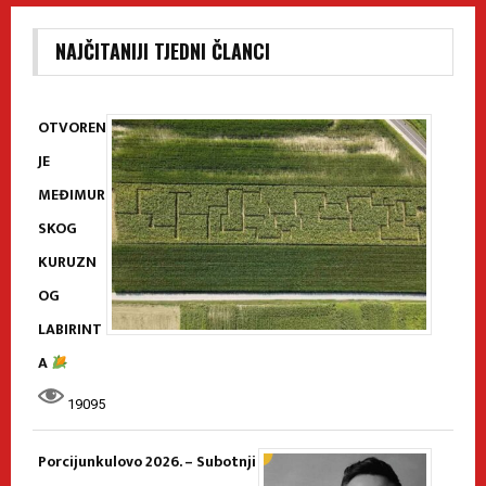
NAJČITANIJI TJEDNI ČLANCI
OTVOREN
JE
MEĐIMUR
SKOG
KURUZN
OG
LABIRINT
A
19095
Porcijunkulovo 2026. – Subotnji