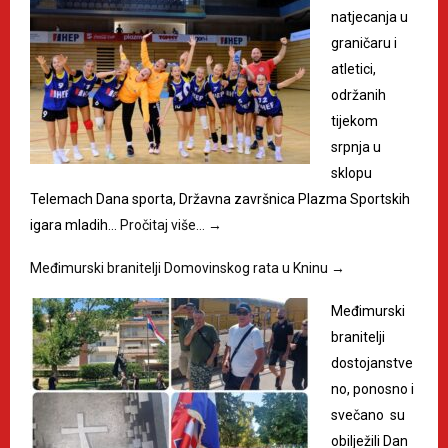
natjecanja u
graničaru i
atletici,
održanih
tijekom
srpnja u
sklopu
Telemach Dana sporta, Državna završnica Plazma Sportskih
igara mladih…
Pročitaj više…
→
Međimurski branitelji Domovinskog rata u Kninu
→
Međimurski
branitelji
dostojanstve
no, ponosno i
svečano su
obilježili Dan