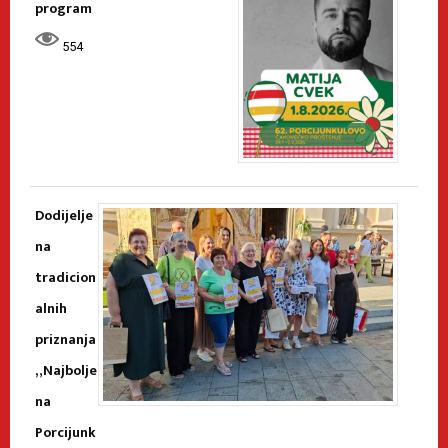
program
554
Dodijelje
na
tradicion
alnih
priznanja
„Najbolje
na
Porcijunk