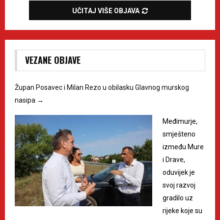
UČITAJ VIŠE OBJAVA
VEZANE OBJAVE
Župan Posavec i Milan Rezo u obilasku Glavnog murskog
nasipa
→
Međimurje,
smješteno
između Mure
i Drave,
oduvijek je
svoj razvoj
gradilo uz
rijeke koje su