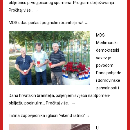
obljetnicu prvog pisanog spomena. Program obilježavanja…
Pročitaj više…
→
MDS odao počast poginulim braniteljima!
→
MDS,
Međimurski
demokratski
savez je
povodom
Dana pobjede
i domovinske
zahvalnosti i
Dana hrvatskih branitelja, paljenjem svijeća na Spomen-
obilježju poginulim…
Pročitaj više…
→
Tišina zapovjednika i glasni ‘vikend ratnici’
→
U