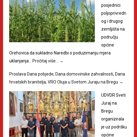
posjednici
poljoprivredn
og i drugog
zemljišta na
području
općine
Orehovica da sukladno Naredbi o poduzimanju mjera
uklanjanja…
Pročitaj više…
→
Proslava Dana pobjede, Dana domovinske zahvalnosti, Dana
hrvatskih branitelja, VRO Oluja u Svetom Juraju na Bregu
→
UDVDR Sveti
Juraj na
Bregu
organizirala
je uz podršku
općine