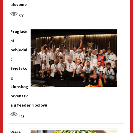
ulovome”
503
Proglaše
ni
pobjedni
ci
Svjetsko
g
klupskog
prvenstv
a u feeder ribolovu
413
Vjera,