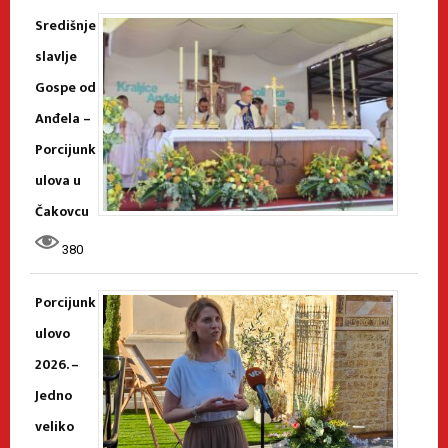
Središnje
slavlje
Gospe od
Anđela –
Porcijunk
ulova u
Čakovcu
380
Porcijunk
ulovo
2026. –
Jedno
veliko