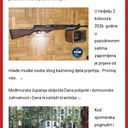
U nedjelju 2.
kolovoza
2026. godine
u
popodnevnim
satima
zaprimljena
je prijava od
mlađe muške osobe zbog kaznenog djela prijetnja…
Pročitaj
više…
→
Međimurska županija obilježila Dana pobjede i domovinske
zahvalnosti i Dana hrvatskih branitelja
→
Kod
spomenika
poginulim i