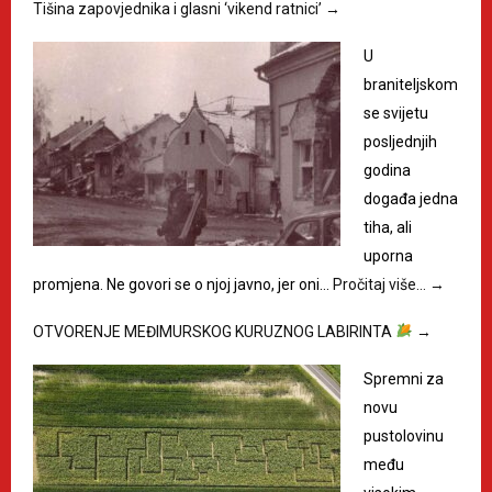
Tišina zapovjednika i glasni ‘vikend ratnici’
→
U
braniteljskom
se svijetu
posljednjih
godina
događa jedna
tiha, ali
uporna
promjena. Ne govori se o njoj javno, jer oni…
Pročitaj više…
→
OTVORENJE MEĐIMURSKOG KURUZNOG LABIRINTA
→
Spremni za
novu
pustolovinu
među