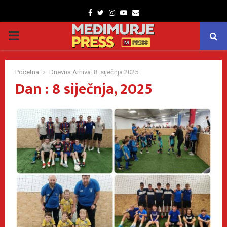
Facebook
Twitter
Instagram
Youtube
Email
PRIMARY
MENU
Početna
Dnevna Arhiva: 8. siječnja 2025
Dan : 8 siječnja, 2025