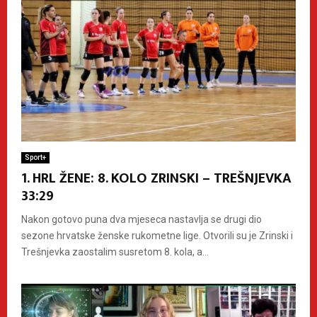
Sport+
1. HRL ŽENE: 8. KOLO ZRINSKI – TREŠNJEVKA
33:29
Nakon gotovo puna dva mjeseca nastavlja se drugi dio
sezone hrvatske ženske rukometne lige. Otvorili su je Zrinski i
Trešnjevka zaostalim susretom 8. kola, a...