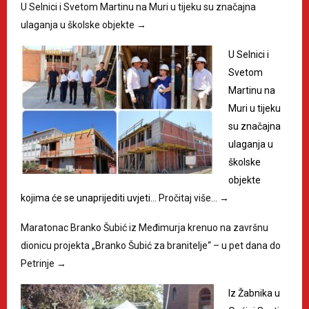
U Selnici i Svetom Martinu na Muri u tijeku su značajna
ulaganja u školske objekte
→
U Selnici i
Svetom
Martinu na
Muri u tijeku
su značajna
ulaganja u
školske
objekte
kojima će se unaprijediti uvjeti…
Pročitaj više…
→
Maratonac Branko Šubić iz Međimurja krenuo na završnu
dionicu projekta „Branko Šubić za branitelje“ – u pet dana do
Petrinje
→
Iz Žabnika u