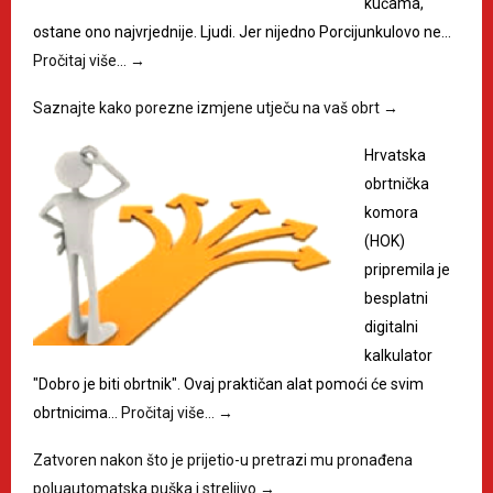
kućama,
ostane ono najvrjednije. Ljudi. Jer nijedno Porcijunkulovo ne…
Pročitaj više…
→
Saznajte kako porezne izmjene utječu na vaš obrt
→
Hrvatska
obrtnička
komora
(HOK)
pripremila je
besplatni
digitalni
kalkulator
"Dobro je biti obrtnik". Ovaj praktičan alat pomoći će svim
obrtnicima…
Pročitaj više…
→
Zatvoren nakon što je prijetio-u pretrazi mu pronađena
poluautomatska puška i streljivo
→