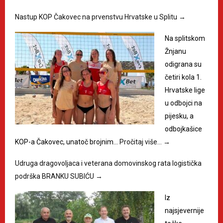
Nastup KOP Čakovec na prvenstvu Hrvatske u Splitu
→
Na splitskom
Žnjanu
odigrana su
četiri kola 1.
Hrvatske lige
u odbojci na
pijesku, a
odbojkašice
KOP-a Čakovec, unatoč brojnim…
Pročitaj više…
→
Udruga dragovoljaca i veterana domovinskog rata logistička
podrška BRANKU SUBIĆU
→
Iz
najsjevernije