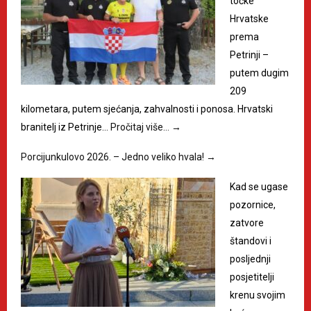
točke
Hrvatske
prema
Petrinji –
putem dugim
209
kilometara, putem sjećanja, zahvalnosti i ponosa. Hrvatski
branitelj iz Petrinje…
Pročitaj više…
→
Porcijunkulovo 2026. – Jedno veliko hvala!
→
Kad se ugase
pozornice,
zatvore
štandovi i
posljednji
posjetitelji
krenu svojim