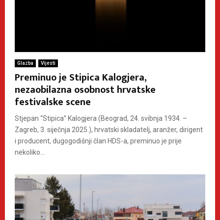
Glazba
Vijesti
Preminuo je Stipica Kalogjera,
nezaobilazna osobnost hrvatske
festivalske scene
Stjepan “Stipica” Kalogjera (Beograd, 24. svibnja 1934. –
Zagreb, 3. siječnja 2025.), hrvatski skladatelj, aranžer, dirigent
i producent, dugogodišnji član HDS-a, preminuo je prije
nekoliko...