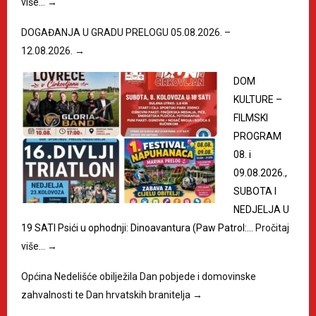
više…
→
DOGAĐANJA U GRADU PRELOGU 05.08.2026. –
12.08.2026.
→
DOM
KULTURE –
FILMSKI
PROGRAM
08. i
09.08.2026.,
SUBOTA I
NEDJELJA U
19 SATI Psići u ophodnji: Dinoavantura (Paw Patrol:…
Pročitaj
više…
→
Općina Nedelišće obilježila Dan pobjede i domovinske
zahvalnosti te Dan hrvatskih branitelja
→