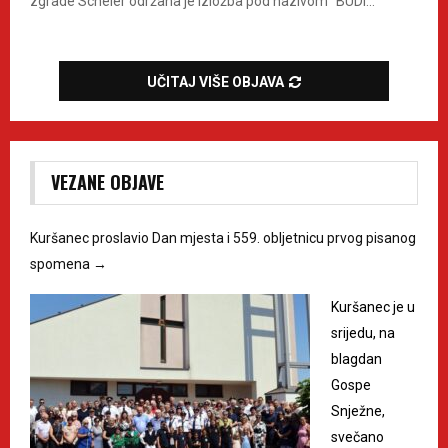
zgrade Scheier održana je izložba pod nazivom “BUDI...
UČITAJ VIŠE OBJAVA
VEZANE OBJAVE
Kuršanec proslavio Dan mjesta i 559. obljetnicu prvog pisanog
spomena
→
Kuršanec je u
srijedu, na
blagdan
Gospe
Snježne,
svečano