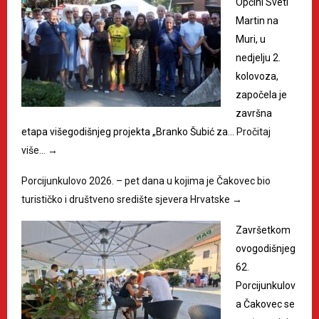
Općini Sveti
Martin na
Muri, u
nedjelju 2.
kolovoza,
započela je
završna
etapa višegodišnjeg projekta „Branko Šubić za…
Pročitaj
više…
→
Porcijunkulovo 2026. – pet dana u kojima je Čakovec bio
turističko i društveno središte sjevera Hrvatske
→
Završetkom
ovogodišnjeg
62.
Porcijunkulov
a Čakovec se