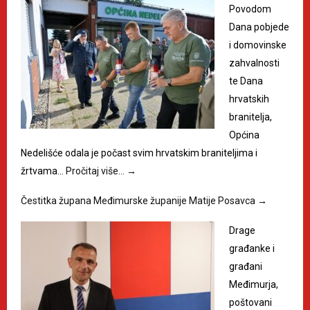
Povodom
Dana pobjede
i domovinske
zahvalnosti
te Dana
hrvatskih
branitelja,
Općina
Nedelišće odala je počast svim hrvatskim braniteljima i
žrtvama…
Pročitaj više…
→
Čestitka župana Međimurske županije Matije Posavca
→
Drage
građanke i
građani
Međimurja,
poštovani