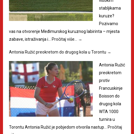
visokim
stabljikama
kuruze?
Pozivamo
vas na otvorenje Međimurskog kuruznog labirinta – mjesta
zabave, istraživanja i…
Pročitaj više…
→
Antonia Ružić preokretom do drugog kola u Torontu
→
Antonia Ružić
preokretom
protiv
Francuskinje
Boisson do
drugog kola
WTA 1000
turnira u
Torontu Antonia Ružić je pobjedom otvorila nastup…
Pročitaj