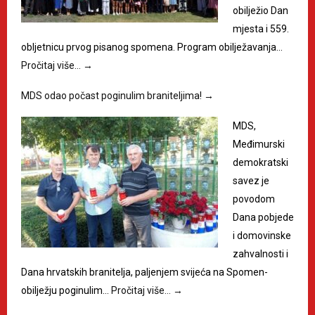
obilježio Dan
mjesta i 559.
obljetnicu prvog pisanog spomena. Program obilježavanja…
Pročitaj više…
→
MDS odao počast poginulim braniteljima!
→
MDS,
Međimurski
demokratski
savez je
povodom
Dana pobjede
i domovinske
zahvalnosti i
Dana hrvatskih branitelja, paljenjem svijeća na Spomen-
obilježju poginulim…
Pročitaj više…
→