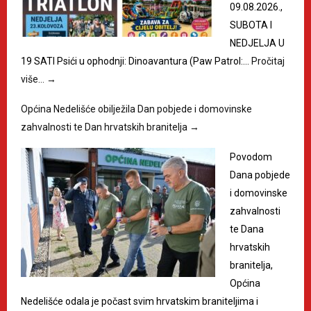
09.08.2026.,
SUBOTA I
NEDJELJA U
19 SATI Psići u ophodnji: Dinoavantura (Paw Patrol:…
Pročitaj
više…
→
Općina Nedelišće obilježila Dan pobjede i domovinske
zahvalnosti te Dan hrvatskih branitelja
→
Povodom
Dana pobjede
i domovinske
zahvalnosti
te Dana
hrvatskih
branitelja,
Općina
Nedelišće odala je počast svim hrvatskim braniteljima i