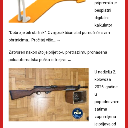
pripremila je
besplatni
digitalni
kalkulator
"Dobro je biti obrtnik". Ovaj praktičan alat pomoći će svim
obrtnicima…
Pročitaj više…
→
Zatvoren nakon što je prijetio-u pretrazi mu pronađena
poluautomatska puška i streljivo
→
U nedjelju 2.
kolovoza
2026. godine
u
popodnevnim
satima
zaprimljena
je prijava od