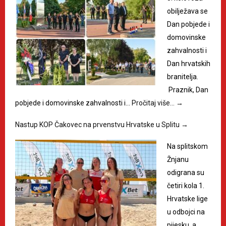
obilježava se
Dan pobjede i
domovinske
zahvalnosti i
Dan hrvatskih
branitelja.
Praznik, Dan
pobjede i domovinske zahvalnosti i…
Pročitaj više…
→
Nastup KOP Čakovec na prvenstvu Hrvatske u Splitu
→
Na splitskom
Žnjanu
odigrana su
četiri kola 1.
Hrvatske lige
u odbojci na
pijesku, a