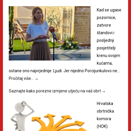
Kad se ugase
pozornice,
zatvore
štandovi i
posljednji
posjetitelji
krenu svojim
kućama,
ostane ono najvrjednije. Ljudi. Jer nijedno Porcijunkulovo ne…
Pročitaj više…
→
Saznajte kako porezne izmjene utječu na vaš obrt
→
Hrvatska
obrtnička
komora
(HOK)