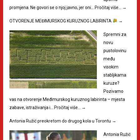
promjena. Ne govori se o njoj javno, jer oni…
Pročitaj više…
→
OTVORENJE MEĐIMURSKOG KURUZNOG LABIRINTA
→
Spremni za
novu
pustolovinu
među
visokim
stabljikama
kuruze?
Pozivamo
vas na otvorenje Međimurskog kuruznog labirinta – mjesta
zabave, istraživanja i…
Pročitaj više…
→
Antonia Ružić preokretom do drugog kola u Torontu
→
Antonia Ružić