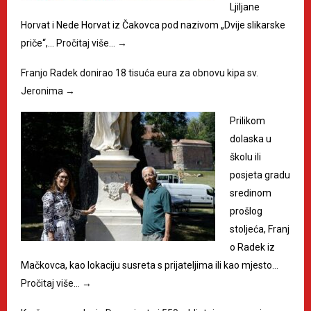
Ljiljane
Horvat i Nede Horvat iz Čakovca pod nazivom „Dvije slikarske
priče“,…
Pročitaj više…
→
Franjo Radek donirao 18 tisuća eura za obnovu kipa sv.
Jeronima
→
Prilikom
dolaska u
školu ili
posjeta gradu
sredinom
prošlog
stoljeća, Franj
o Radek iz
Mačkovca, kao lokaciju susreta s prijateljima ili kao mjesto…
Pročitaj više…
→