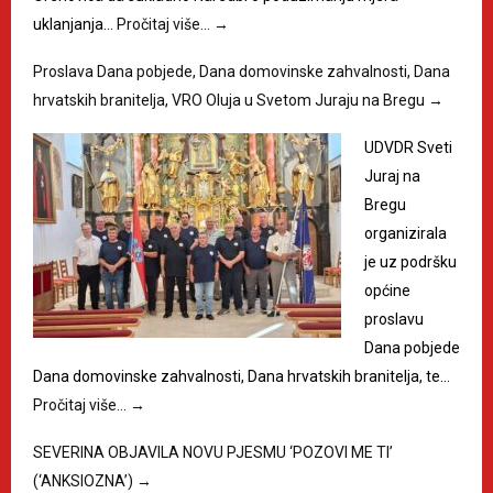
uklanjanja…
Pročitaj više…
→
Proslava Dana pobjede, Dana domovinske zahvalnosti, Dana
hrvatskih branitelja, VRO Oluja u Svetom Juraju na Bregu
→
UDVDR Sveti
Juraj na
Bregu
organizirala
je uz podršku
općine
proslavu
Dana pobjede
Dana domovinske zahvalnosti, Dana hrvatskih branitelja, te…
Pročitaj više…
→
SEVERINA OBJAVILA NOVU PJESMU ‘POZOVI ME TI’
(‘ANKSIOZNA’)
→