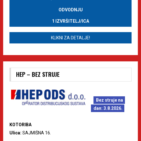
ODVODNJU
1 IZVRŠITELJ/ICA
KLIKNI ZA DETALJE!
HEP – BEZ STRUJE
Bez struje na
dan: 3.8.2026.
KOTORIBA
Ulica:
SAJMIŠNA 16.