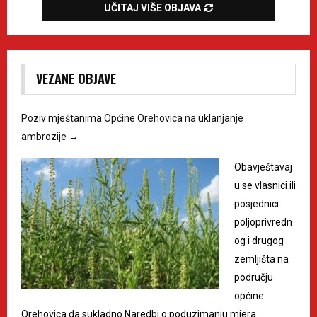
UČITAJ VIŠE OBJAVA
VEZANE OBJAVE
Poziv mještanima Općine Orehovica na uklanjanje
ambrozije
→
Obavještavaj
u se vlasnici ili
posjednici
poljoprivredn
og i drugog
zemljišta na
području
općine
Orehovica da sukladno Naredbi o poduzimanju mjera