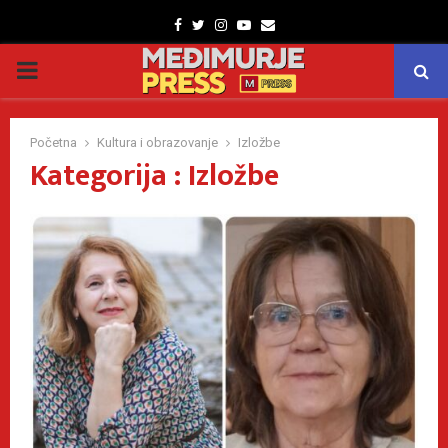
Facebook
Twitter
Instagram
Youtube
Email
PRIMARY
MENU
Početna
Kultura i obrazovanje
Izložbe
Kategorija : Izložbe