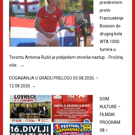
preokretom
protiv
Francuskinje
Boisson do
drugog kola
WTA 1000
turnira u
Torontu Antonia Ružić je pobjedom otvorila nastup…
Pročitaj
više…
→
DOGAĐANJA U GRADU PRELOGU 05.08.2026. –
12.08.2026.
→
DOM
KULTURE –
FILMSKI
PROGRAM
08. i