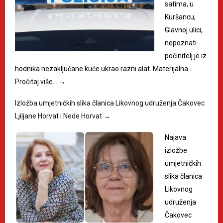
satima, u
Kuršancu,
Glavnoj ulici,
nepoznati
počinitelj je iz
hodnika nezaključane kuće ukrao razni alat. Materijalna…
Pročitaj više…
→
Izložba umjetničkih slika članica Likovnog udruženja Čakovec
Ljiljane Horvat i Nede Horvat
→
Najava
izložbe
umjetničkih
slika članica
Likovnog
udruženja
Čakovec