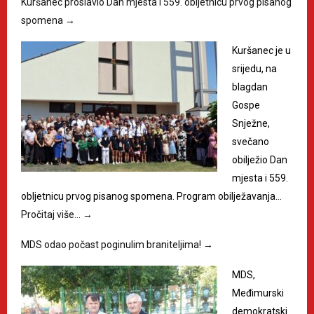
Kuršanec proslavio Dan mjesta i 559. obljetnicu prvog pisanog
spomena
→
Kuršanec je u
srijedu, na
blagdan
Gospe
Snježne,
svečano
obilježio Dan
mjesta i 559.
obljetnicu prvog pisanog spomena. Program obilježavanja…
Pročitaj više…
→
MDS odao počast poginulim braniteljima!
→
MDS,
Međimurski
demokratski