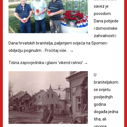
savez je
povodom
Dana pobjede
i domovinske
zahvalnosti i
Dana hrvatskih branitelja, paljenjem svijeća na Spomen-
obilježju poginulim…
Pročitaj više…
→
Tišina zapovjednika i glasni ‘vikend ratnici’
→
U
braniteljskom
se svijetu
posljednjih
godina
događa jedna
tiha, ali
uporna