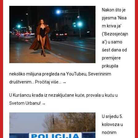
Nakon što je
pjesma 'Nisa
m kriva ja'
('Bezosjećajn
a') u samo
šest dana od
premijere
prikupila
nekoliko milijuna pregleda na YouTubeu, Severininim
društvenim…
Pročitaj više…
→
U Kuršancu krađa iz nezaključane kuće, provala u kuću u
Svetom Urbanu!
→
U srijedu 5.
kolovoza u
noćnim