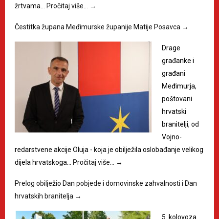
žrtvama…
Pročitaj više…
→
Čestitka župana Međimurske županije Matije Posavca
→
Drage
građanke i
građani
Međimurja,
poštovani
hrvatski
branitelji, od
Vojno-
redarstvene akcije Oluja - koja je obilježila oslobađanje velikog
dijela hrvatskoga…
Pročitaj više…
→
Prelog obilježio Dan pobjede i domovinske zahvalnosti i Dan
hrvatskih branitelja
→
5. kolovoza