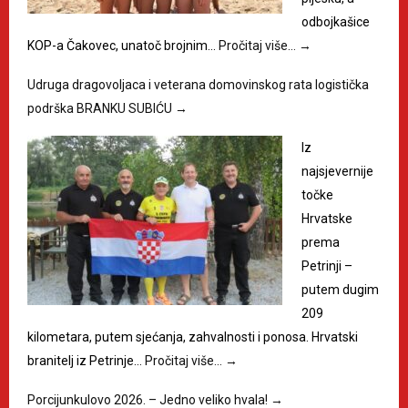
odbojkašice
KOP-a Čakovec, unatoč brojnim…
Pročitaj više…
→
Udruga dragovoljaca i veterana domovinskog rata logistička
podrška BRANKU SUBIĆU
→
Iz
najsjevernije
točke
Hrvatske
prema
Petrinji –
putem dugim
209
kilometara, putem sjećanja, zahvalnosti i ponosa. Hrvatski
branitelj iz Petrinje…
Pročitaj više…
→
Porcijunkulovo 2026. – Jedno veliko hvala!
→