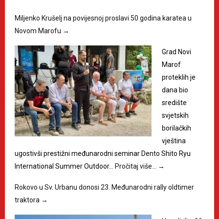
Miljenko Krušelj na povijesnoj proslavi 50 godina karatea u
Novom Marofu
→
Grad Novi
Marof
proteklih je
dana bio
središte
svjetskih
borilačkih
vještina
ugostivši prestižni međunarodni seminar Dento Shito Ryu
International Summer Outdoor…
Pročitaj više…
→
Rokovo u Sv. Urbanu donosi 23. Međunarodni rally oldtimer
traktora
→