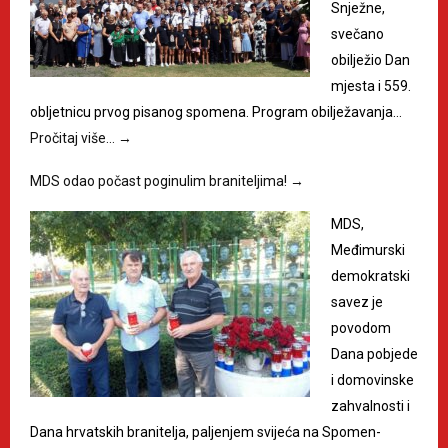
Snježne,
svečano
obilježio Dan
mjesta i 559.
obljetnicu prvog pisanog spomena. Program obilježavanja…
Pročitaj više…
→
MDS odao počast poginulim braniteljima!
→
MDS,
Međimurski
demokratski
savez je
povodom
Dana pobjede
i domovinske
zahvalnosti i
Dana hrvatskih branitelja, paljenjem svijeća na Spomen-