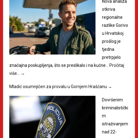
Nova analiza
otkriva
regionalne
razlike Gorivo
u Hrvatskoj
prošlog je
tjedna
pretrpjelo
značajna poskupljenja, što se preslikalo i na kućne…
Pročitaj
više…
→
Mladić osumnjičen za provalu u Gornjem Hrašćanu
→
Dovršenim
kriminalistički
m
istraživanjem
nad 22-