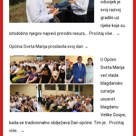
oduvijek je
svoj razvoj
gradilo uz
rijeke koje su
istodobno njegov najveći prirodni resurs,…
Pročitaj više…
→
Općina Sveta Marija proslavila svoj dan
→
U Općini
Sveta Marija
već vlada
blagdansko
ozračje
ususret
blagdanu
Velike Gospe,
kada se tradicionalno obilježava Dan općine. Tim je…
Pročitaj
više…
→