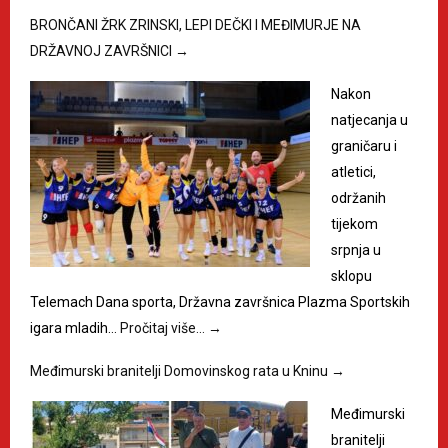
BRONČANI ŽRK ZRINSKI, LEPI DEČKI I MEĐIMURJE NA
DRŽAVNOJ ZAVRŠNICI
→
Nakon
natjecanja u
graničaru i
atletici,
održanih
tijekom
srpnja u
sklopu
Telemach Dana sporta, Državna završnica Plazma Sportskih
igara mladih…
Pročitaj više…
→
Međimurski branitelji Domovinskog rata u Kninu
→
Međimurski
branitelji