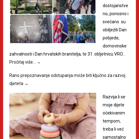
dostojanstve
no, ponosno i
svečano su
obilježili Dan
pobjede,
domovinske
zahvalnosti i Dan hrvatskih branitelja, te 31. obljetnicu VRO…
Pročitaj više…
→
Rano prepoznavanje odstupanja može biti ključno za razvoj
djeteta
→
Razvija li se
moje dijete
očekivanim
tempom,
treba li već
samostalno