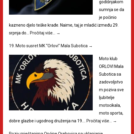
godišnjakom
sumnja se da
je počinio
kazneno djelo teške krađe. Naime, taj je mladić između 29.
srpnja do…
Pročitaj više…
→
19. Moto susret MK “Orlovi” Mala Subotica
→
Moto klub
ORLOVI Mala
Subotica sa
zadovoljstvo
m poziva sve
ljubitelje
motocikala,
moto sporta,
dobre glazbe i ugodnog druženja na 19.…
Pročitaj više…
→
Poziv mještanima Općine Orehovica na uklanjanje