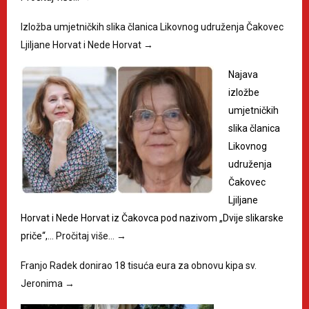
Izložba umjetničkih slika članica Likovnog udruženja Čakovec
Ljiljane Horvat i Nede Horvat
→
Najava
izložbe
umjetničkih
slika članica
Likovnog
udruženja
Čakovec
Ljiljane
Horvat i Nede Horvat iz Čakovca pod nazivom „Dvije slikarske
priče“,…
Pročitaj više…
→
Franjo Radek donirao 18 tisuća eura za obnovu kipa sv.
Jeronima
→