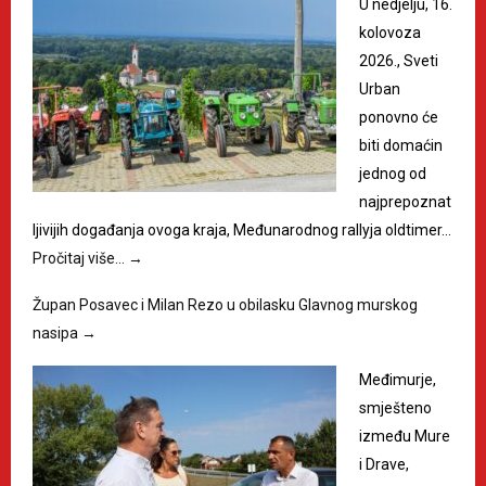
U nedjelju, 16.
kolovoza
2026., Sveti
Urban
ponovno će
biti domaćin
jednog od
najprepoznat
ljivijih događanja ovoga kraja, Međunarodnog rallyja oldtimer…
Pročitaj više…
→
Župan Posavec i Milan Rezo u obilasku Glavnog murskog
nasipa
→
Međimurje,
smješteno
između Mure
i Drave,