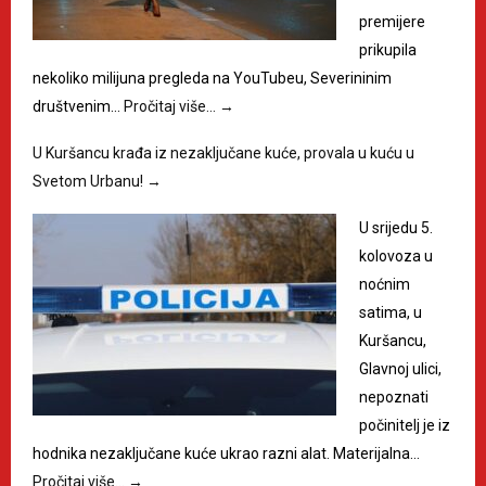
premijere
prikupila
nekoliko milijuna pregleda na YouTubeu, Severininim
društvenim…
Pročitaj više…
→
U Kuršancu krađa iz nezaključane kuće, provala u kuću u
Svetom Urbanu!
→
U srijedu 5.
kolovoza u
noćnim
satima, u
Kuršancu,
Glavnoj ulici,
nepoznati
počinitelj je iz
hodnika nezaključane kuće ukrao razni alat. Materijalna…
Pročitaj više…
→