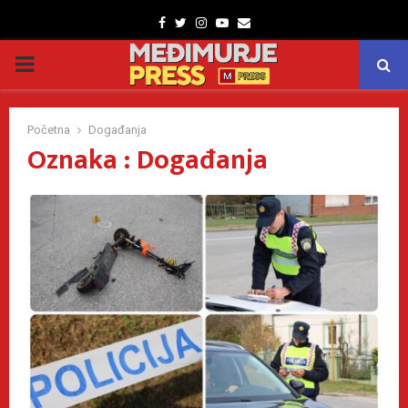
Facebook
Twitter
Instagram
Youtube
Email
PRIMARY
MENU
Početna
Događanja
Oznaka : Događanja