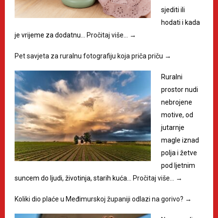
sjediti ili
hodati i kada
je vrijeme za dodatnu…
Pročitaj više…
→
Pet savjeta za ruralnu fotografiju koja priča priču
→
Ruralni
prostor nudi
nebrojene
motive, od
jutarnje
magle iznad
polja i žetve
pod ljetnim
suncem do ljudi, životinja, starih kuća…
Pročitaj više…
→
Koliki dio plaće u Međimurskoj županiji odlazi na gorivo?
→