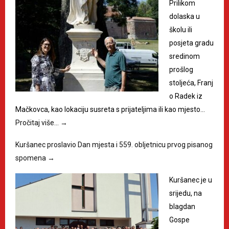
Prilikom
dolaska u
školu ili
posjeta gradu
sredinom
prošlog
stoljeća, Franj
o Radek iz
Mačkovca, kao lokaciju susreta s prijateljima ili kao mjesto…
Pročitaj više…
→
Kuršanec proslavio Dan mjesta i 559. obljetnicu prvog pisanog
spomena
→
Kuršanec je u
srijedu, na
blagdan
Gospe