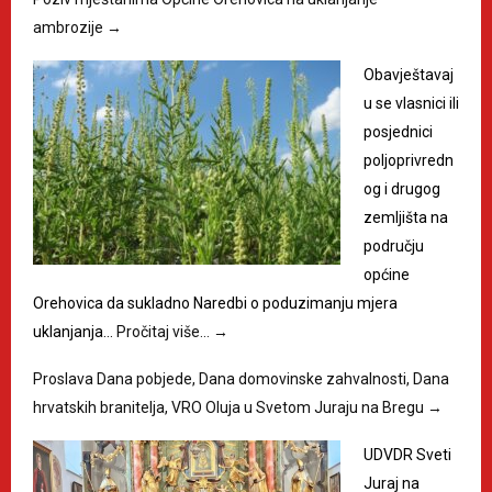
ambrozije
→
Obavještavaj
u se vlasnici ili
posjednici
poljoprivredn
og i drugog
zemljišta na
području
općine
Orehovica da sukladno Naredbi o poduzimanju mjera
uklanjanja…
Pročitaj više…
→
Proslava Dana pobjede, Dana domovinske zahvalnosti, Dana
hrvatskih branitelja, VRO Oluja u Svetom Juraju na Bregu
→
UDVDR Sveti
Juraj na