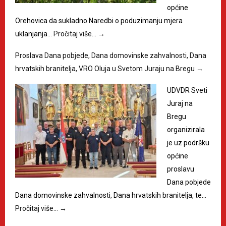
općine
Orehovica da sukladno Naredbi o poduzimanju mjera
uklanjanja…
Pročitaj više…
→
Proslava Dana pobjede, Dana domovinske zahvalnosti, Dana
hrvatskih branitelja, VRO Oluja u Svetom Juraju na Bregu
→
UDVDR Sveti
Juraj na
Bregu
organizirala
je uz podršku
općine
proslavu
Dana pobjede
Dana domovinske zahvalnosti, Dana hrvatskih branitelja, te…
Pročitaj više…
→