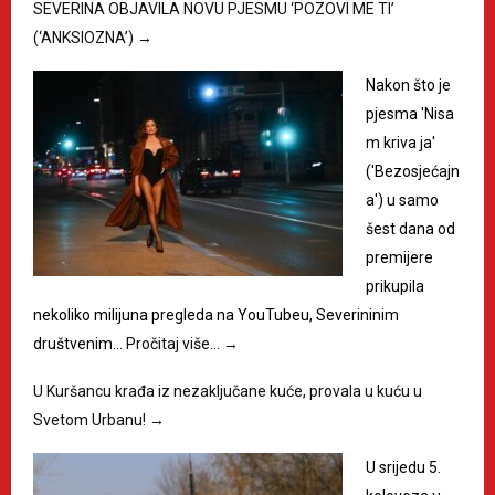
SEVERINA OBJAVILA NOVU PJESMU ‘POZOVI ME TI’
(‘ANKSIOZNA’)
→
Nakon što je
pjesma 'Nisa
m kriva ja'
('Bezosjećajn
a') u samo
šest dana od
premijere
prikupila
nekoliko milijuna pregleda na YouTubeu, Severininim
društvenim…
Pročitaj više…
→
U Kuršancu krađa iz nezaključane kuće, provala u kuću u
Svetom Urbanu!
→
U srijedu 5.