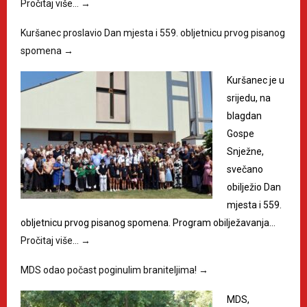
Pročitaj više…
→
Kuršanec proslavio Dan mjesta i 559. obljetnicu prvog pisanog
spomena
→
Kuršanec je u
srijedu, na
blagdan
Gospe
Snježne,
svečano
obilježio Dan
mjesta i 559.
obljetnicu prvog pisanog spomena. Program obilježavanja…
Pročitaj više…
→
MDS odao počast poginulim braniteljima!
→
MDS,