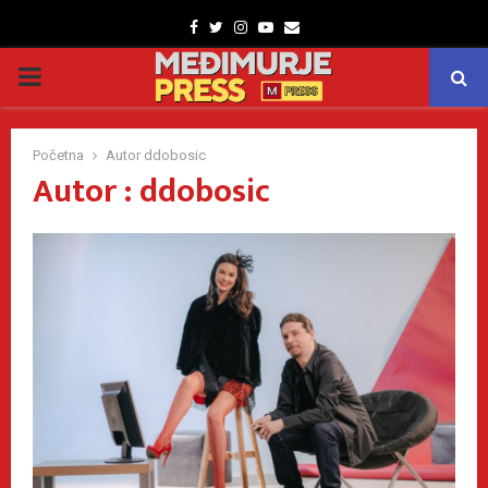
Facebook
Twitter
Instagram
Youtube
Email
PRIMARY
MENU
Početna
Autor
ddobosic
Autor :
ddobosic