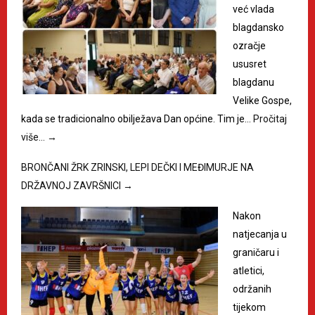
već vlada
blagdansko
ozračje
ususret
blagdanu
Velike Gospe,
kada se tradicionalno obilježava Dan općine. Tim je…
Pročitaj
više…
→
BRONČANI ŽRK ZRINSKI, LEPI DEČKI I MEĐIMURJE NA
DRŽAVNOJ ZAVRŠNICI
→
Nakon
natjecanja u
graničaru i
atletici,
održanih
tijekom