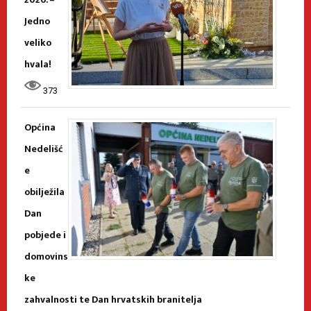
Jedno
veliko
hvala!
373
Općina
Nedelišć
e
obilježila
Dan
pobjede i
domovins
ke
zahvalnosti te Dan hrvatskih branitelja