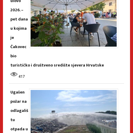
ulovo
2026. –
pet dana
u kojima
je
Čakovec
bio
turističko i društveno središte sjevera Hrvatske
417
Ugašen
požar na
odlagališ
tu
otpada u