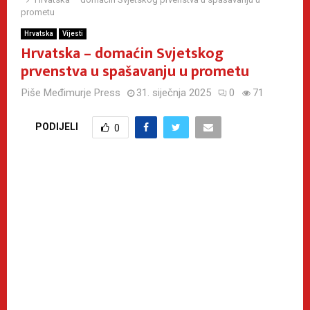
prometu
Hrvatska
Vijesti
Hrvatska – domaćin Svjetskog
prvenstva u spašavanju u prometu
Piše
Međimurje Press
31. siječnja 2025
0
71
PODIJELI
0