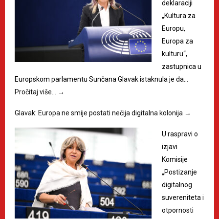
deklaraciji
„Kultura za
Europu,
Europa za
kulturu“,
zastupnica u
Europskom parlamentu Sunčana Glavak istaknula je da…
Pročitaj više…
→
Glavak: Europa ne smije postati nečija digitalna kolonija
→
U raspravi o
izjavi
Komisije
„Postizanje
digitalnog
suvereniteta i
otpornosti