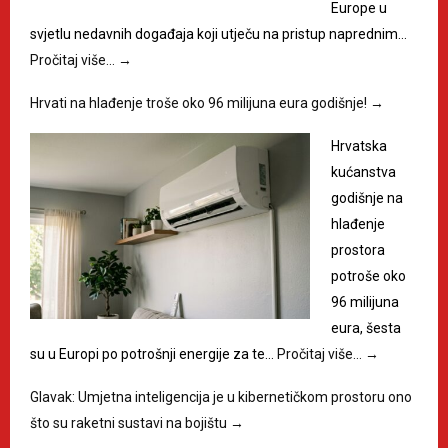
Europe u
svjetlu nedavnih događaja koji utječu na pristup naprednim…
Pročitaj više…
→
Hrvati na hlađenje troše oko 96 milijuna eura godišnje!
→
Hrvatska
kućanstva
godišnje na
hlađenje
prostora
potroše oko
96 milijuna
eura, šesta
su u Europi po potrošnji energije za te…
Pročitaj više…
→
Glavak: Umjetna inteligencija je u kibernetičkom prostoru ono
što su raketni sustavi na bojištu
→