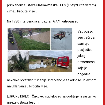
primjenom sustava ulaska/izlaska - EES (Entry/Exit System),
čime…
Pročitaj više…
→
Na 1780 intervencija angažiran 6771 vatrogasac
→
Vatrogasci
već treći dan
saniraju
posljedice
jakog
nevremena
koje je
pogodilo
nekoliko hrvatskih županije. Intervencije se odnose uglavnom
na uklanjanje…
Pročitaj više…
→
EUROPE DIRECT Čakovec sudjelovao na godišnjem sastanku
mreže u Bruxellesu
→