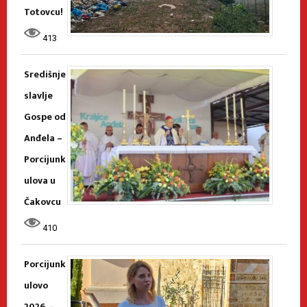
Totovcu!
413
Središnje
slavlje
Gospe od
Anđela –
Porcijunk
ulova u
Čakovcu
410
Porcijunk
ulovo
2026. –