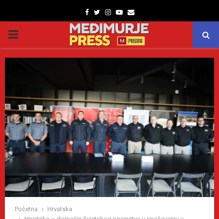
Facebook
Twitter
Instagram
Youtube
Email
PRIMARY
MENU
Početna
Hrvatska
Hrvatska – domaćin Svjetskog prvenstva u spašavanju u