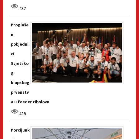
437
Proglaše
ni
pobjedni
ci
Svjetsko
g
klupskog
prvenstv
a u feeder ribolovu
428
Porcijunk