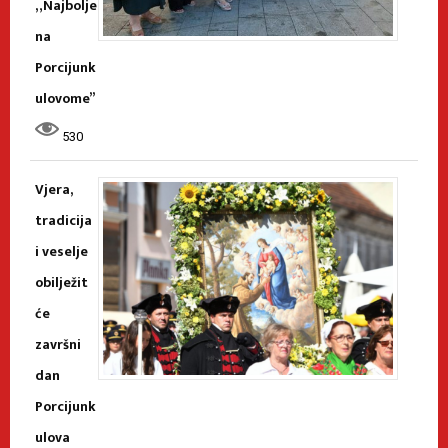
„Najbolje
na
Porcijunk
ulovome”
530
Vjera,
tradicija
i veselje
obilježit
će
završni
dan
Porcijunk
ulova