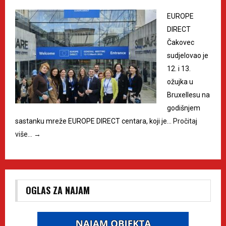
EUROPE
DIRECT
Čakovec
sudjelovao je
12. i 13.
ožujka u
Bruxellesu na
godišnjem
sastanku mreže EUROPE DIRECT centara, koji je…
Pročitaj
više…
→
OGLAS ZA NAJAM