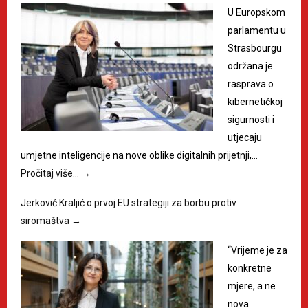
U Europskom
parlamentu u
Strasbourgu
održana je
rasprava o
kibernetičkoj
sigurnosti i
utjecaju
umjetne inteligencije na nove oblike digitalnih prijetnji,…
Pročitaj više…
→
Jerković Kraljić o prvoj EU strategiji za borbu protiv
siromaštva
→
“Vrijeme je za
konkretne
mjere, a ne
nova