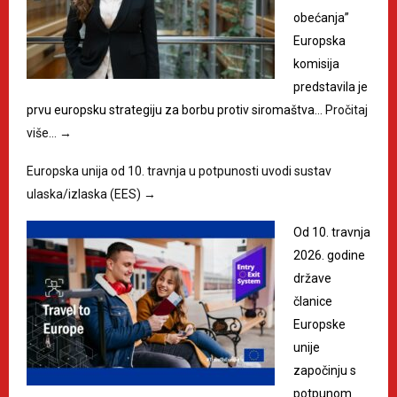
obećanja”
Europska
komisija
predstavila je
prvu europsku strategiju za borbu protiv siromaštva…
Pročitaj
više…
→
Europska unija od 10. travnja u potpunosti uvodi sustav
ulaska/izlaska (EES)
→
Od 10. travnja
2026. godine
države
članice
Europske
unije
započinju s
potpunom