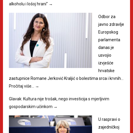
alkoholu i lošoj hrani”
→
Odbor za
javno zdravlje
Europskog
parlamenta
danas je
usvojio
izvješće
hrvatske
zastupnice Romane Jerković Kraljić o bolestima srca i krvnih…
Pročitaj više…
→
Glavak: Kultura nije trošak, nego investicija s mjerljivim
gospodarskim učinkom
→
U raspravi o
zajedničkoj