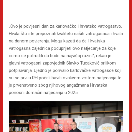
„Ovo je povijesni dan za karlovačko i hrvatsko vatrogastvo.
Hvala što ste prepoznali kvalitetu naših vatrogasaca i hvala
na danom povjerenju. Mogu kazati da će Hrvatska
vatrogasna zajednica poduprijeti ovo natjecanje za koje
ćemo se potruditi da bude na najvišoj razini“, rekao je
glavni vatrogasni zapovjednik Slavko Tucaković prilikom
potpisivanja. Ujedno je pohvalio karlovačke vatrogasce koji
su se prvi u RH počeli baviti ovakvom vrstom natjecanja te
je prvenstveno zbog njihovog angažmana Hrvatska
ponosni domaćin natjecanja u 2025.