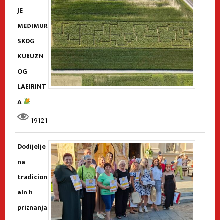
JE
MEĐIMUR
SKOG
KURUZN
OG
LABIRINT
A
19121
Dodijelje
na
tradicion
alnih
priznanja