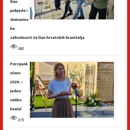
Dan
pobjede i
domovins
ke
zahvalnosti te Dan hrvatskih branitelja
382
Porcijunk
ulovo
2026. –
Jedno
veliko
hvala!
375