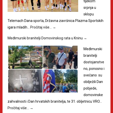
tijekom
srpnja u
sklopu
Telemach Dana sporta, Državna završnica Plazma Sportskih
igara mladih…
Pročitaj više…
→
Međimurski branitelji Domovinskog rata u Kninu
→
Međimurski
branitelji
dostojanstve
no, ponosno i
svečano su
obilježili Dan
pobjede,
domovinske
zahvalnosti i Dan hrvatskih branitelja, te 31. obljetnicu VRO…
Pročitaj više…
→