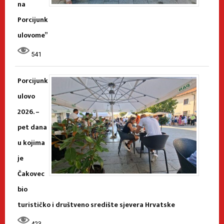
na
Porcijunk
ulovome”
541
Porcijunk
ulovo
2026. –
pet dana
u kojima
je
Čakovec
bio
turističko i društveno središte sjevera Hrvatske
423