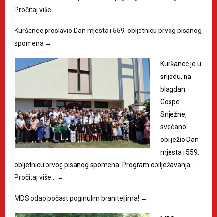
Pročitaj više…
→
Kuršanec proslavio Dan mjesta i 559. obljetnicu prvog pisanog
spomena
→
Kuršanec je u
srijedu, na
blagdan
Gospe
Snježne,
svečano
obilježio Dan
mjesta i 559.
obljetnicu prvog pisanog spomena. Program obilježavanja…
Pročitaj više…
→
MDS odao počast poginulim braniteljima!
→