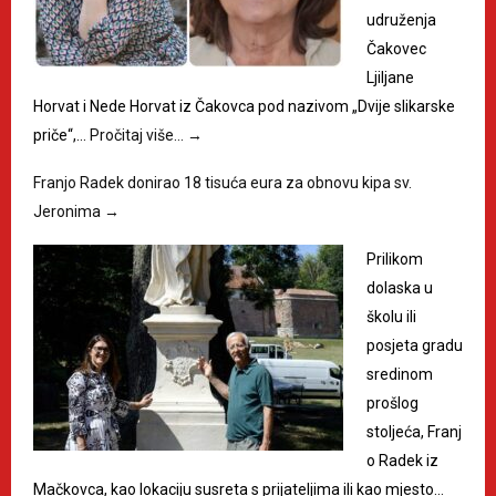
udruženja
Čakovec
Ljiljane
Horvat i Nede Horvat iz Čakovca pod nazivom „Dvije slikarske
priče“,…
Pročitaj više…
→
Franjo Radek donirao 18 tisuća eura za obnovu kipa sv.
Jeronima
→
Prilikom
dolaska u
školu ili
posjeta gradu
sredinom
prošlog
stoljeća, Franj
o Radek iz
Mačkovca, kao lokaciju susreta s prijateljima ili kao mjesto…