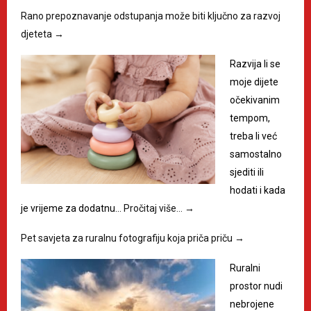
Rano prepoznavanje odstupanja može biti ključno za razvoj
djeteta
→
Razvija li se
moje dijete
očekivanim
tempom,
treba li već
samostalno
sjediti ili
hodati i kada
je vrijeme za dodatnu…
Pročitaj više…
→
Pet savjeta za ruralnu fotografiju koja priča priču
→
Ruralni
prostor nudi
nebrojene