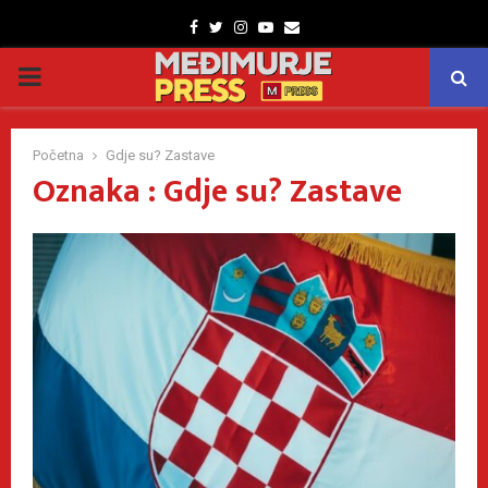
Facebook
Twitter
Instagram
Youtube
Email
PRIMARY
MENU
Početna
Gdje su? Zastave
Oznaka : Gdje su? Zastave