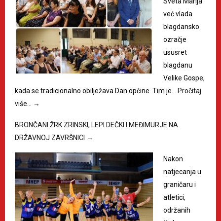
Sveta Marija
već vlada
blagdansko
ozračje
ususret
blagdanu
Velike Gospe,
kada se tradicionalno obilježava Dan općine. Tim je…
Pročitaj
više…
→
BRONČANI ŽRK ZRINSKI, LEPI DEČKI I MEĐIMURJE NA
DRŽAVNOJ ZAVRŠNICI
→
Nakon
natjecanja u
graničaru i
atletici,
održanih