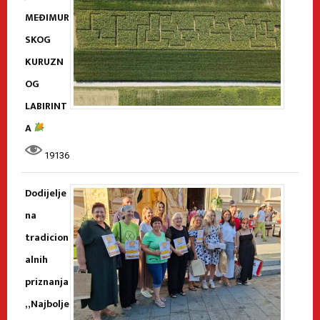
MEĐIMUR
SKOG
KURUZN
OG
LABIRINT
A
19136
Dodijelje
na
tradicion
alnih
priznanja
„Najbolje