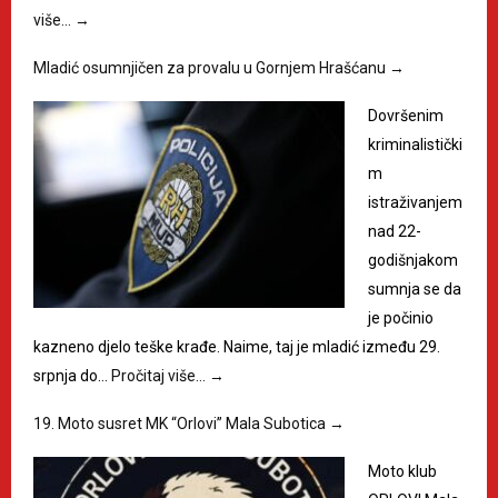
više…
→
Mladić osumnjičen za provalu u Gornjem Hrašćanu
→
Dovršenim
kriminalistički
m
istraživanjem
nad 22-
godišnjakom
sumnja se da
je počinio
kazneno djelo teške krađe. Naime, taj je mladić između 29.
srpnja do…
Pročitaj više…
→
19. Moto susret MK “Orlovi” Mala Subotica
→
Moto klub