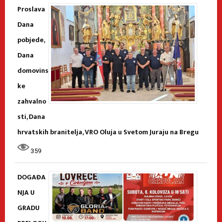
Proslava
Dana
pobjede,
Dana
domovins
ke
zahvalno
sti, Dana
hrvatskih branitelja, VRO Oluja u Svetom Juraju na Bregu
359
DOGAĐA
NJA U
GRADU