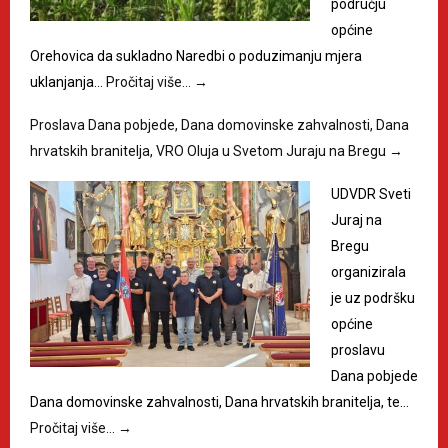
području
općine
Orehovica da sukladno Naredbi o poduzimanju mjera
uklanjanja…
Pročitaj više…
→
Proslava Dana pobjede, Dana domovinske zahvalnosti, Dana
hrvatskih branitelja, VRO Oluja u Svetom Juraju na Bregu
→
UDVDR Sveti
Juraj na
Bregu
organizirala
je uz podršku
općine
proslavu
Dana pobjede
Dana domovinske zahvalnosti, Dana hrvatskih branitelja, te…
Pročitaj više…
→