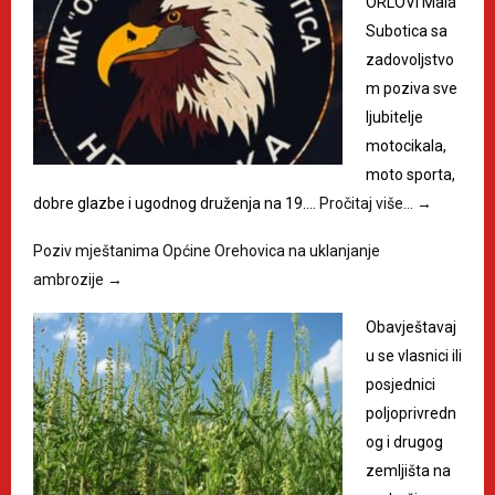
ORLOVI Mala
Subotica sa
zadovoljstvo
m poziva sve
ljubitelje
motocikala,
moto sporta,
dobre glazbe i ugodnog druženja na 19.…
Pročitaj više…
→
Poziv mještanima Općine Orehovica na uklanjanje
ambrozije
→
Obavještavaj
u se vlasnici ili
posjednici
poljoprivredn
og i drugog
zemljišta na