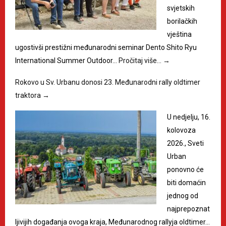
svjetskih
borilačkih
vještina
ugostivši prestižni međunarodni seminar Dento Shito Ryu
International Summer Outdoor…
Pročitaj više…
→
Rokovo u Sv. Urbanu donosi 23. Međunarodni rally oldtimer
traktora
→
U nedjelju, 16.
kolovoza
2026., Sveti
Urban
ponovno će
biti domaćin
jednog od
najprepoznat
ljivijih događanja ovoga kraja, Međunarodnog rallyja oldtimer…