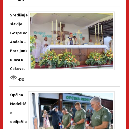
Središnje
slavlje
Gospe od
Anđela –
Porcijunk
ulova u
Čakovcu
420
Općina
Nedelišć
e
obilježila