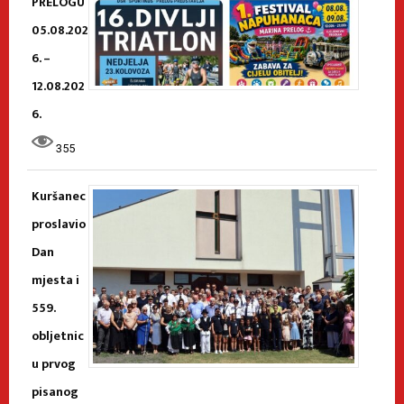
PRELOGU
05.08.202
6. –
12.08.202
6.
355
Kuršanec
proslavio
Dan
mjesta i
559.
obljetnic
u prvog
pisanog