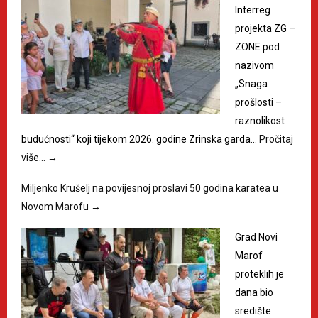
Interreg
projekta ZG –
ZONE pod
nazivom
„Snaga
prošlosti –
raznolikost
budućnosti“ koji tijekom 2026. godine Zrinska garda…
Pročitaj
više…
→
Miljenko Krušelj na povijesnoj proslavi 50 godina karatea u
Novom Marofu
→
Grad Novi
Marof
proteklih je
dana bio
središte