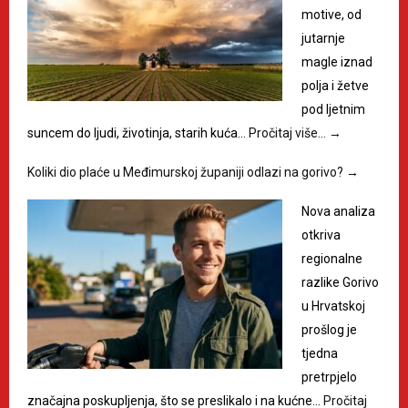
motive, od
jutarnje
magle iznad
polja i žetve
pod ljetnim
suncem do ljudi, životinja, starih kuća…
Pročitaj više…
→
Koliki dio plaće u Međimurskoj županiji odlazi na gorivo?
→
Nova analiza
otkriva
regionalne
razlike Gorivo
u Hrvatskoj
prošlog je
tjedna
pretrpjelo
značajna poskupljenja, što se preslikalo i na kućne…
Pročitaj