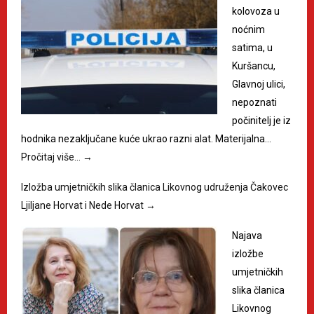
kolovoza u
noćnim
satima, u
Kuršancu,
Glavnoj ulici,
nepoznati
počinitelj je iz
hodnika nezaključane kuće ukrao razni alat. Materijalna…
Pročitaj više…
→
Izložba umjetničkih slika članica Likovnog udruženja Čakovec
Ljiljane Horvat i Nede Horvat
→
Najava
izložbe
umjetničkih
slika članica
Likovnog