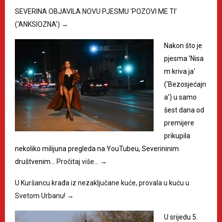
SEVERINA OBJAVILA NOVU PJESMU ‘POZOVI ME TI’
(‘ANKSIOZNA’)
→
Nakon što je
pjesma 'Nisa
m kriva ja'
('Bezosjećajn
a') u samo
šest dana od
premijere
prikupila
nekoliko milijuna pregleda na YouTubeu, Severininim
društvenim…
Pročitaj više…
→
U Kuršancu krađa iz nezaključane kuće, provala u kuću u
Svetom Urbanu!
→
U srijedu 5.