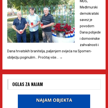
MDS,
Međimurski
demokratski
savez je
povodom
Dana pobjede
i domovinske
zahvalnosti i
Dana hrvatskih branitelja, paljenjem svijeća na Spomen-
obilježju poginulim…
Pročitaj više…
→
OGLAS ZA NAJAM