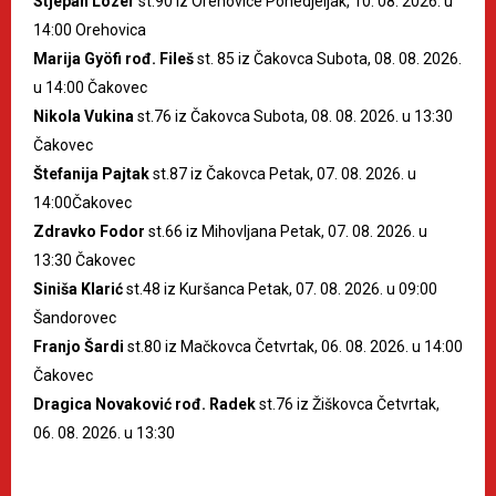
Stjepan Lozer
st.90 iz Orehovice Ponedjeljak, 10. 08. 2026. u
14:00 Orehovica
Marija Gyöfi rođ. Fileš
st. 85 iz Čakovca Subota, 08. 08. 2026.
u 14:00 Čakovec
Nikola Vukina
st.76 iz Čakovca Subota, 08. 08. 2026. u 13:30
Čakovec
Štefanija Pajtak
st.87 iz Čakovca Petak, 07. 08. 2026. u
14:00Čakovec
Zdravko Fodor
st.66 iz Mihovljana Petak, 07. 08. 2026. u
13:30 Čakovec
Siniša Klarić
st.48 iz Kuršanca Petak, 07. 08. 2026. u 09:00
Šandorovec
Franjo Šardi
st.80 iz Mačkovca Četvrtak, 06. 08. 2026. u 14:00
Čakovec
Dragica Novaković rođ. Radek
st.76 iz Žiškovca Četvrtak,
06. 08. 2026. u 13:30