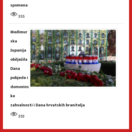
spomena
355
Međimur
ska
županija
obilježila
Dana
pobjede i
domovins
ke
zahvalnosti i Dana hrvatskih branitelja
353