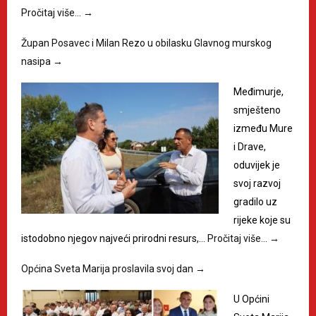
Pročitaj više…
→
Župan Posavec i Milan Rezo u obilasku Glavnog murskog
nasipa
→
Međimurje,
smješteno
između Mure
i Drave,
oduvijek je
svoj razvoj
gradilo uz
rijeke koje su
istodobno njegov najveći prirodni resurs,…
Pročitaj više…
→
Općina Sveta Marija proslavila svoj dan
→
U Općini