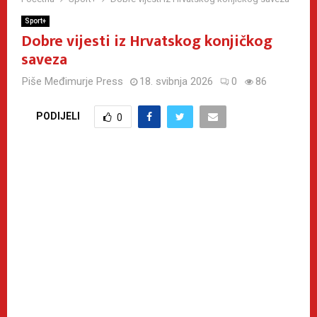
Sport+
Dobre vijesti iz Hrvatskog konjičkog
saveza
Piše
Međimurje Press
18. svibnja 2026
0
86
PODIJELI
0