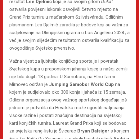
rezultat
Lee Djelmić
koja je sa svojim grlom
Dukat
ostvarila povijesni iskorak osvojivši četvrto mjesto na
Grand Prix turniru u mađarskom Szilvásváradu. Odličnim
plasmanom Lea Djelmić zaradila je bodove koji su važni za
sudjelovanje na Olimpijskim igrama u Los Angelesu 2028., a
već je svojim slijedećim rezultatom ostvarila kvalifikaciju za
ovogodišnje Svjetsko prvenstvo.
Važna vijest za ljubitelje konjičkog sporta je i povratak
Svjetskog kupa u preponskom jahanju kojeg u našoj zemlji
nije bilo dugih 18 godina. U Samoboru, na Etno farmi
Mirnovec održan je
Jumping Samobor World Cup
na
kojem je sudjelovalo oko 300 konja i jahača iz 15 zemalja.
Odlična organizacija ovog važnog sportskog događaja još
jednom je potvrdila da Hrvatska može ugostiti natjecanja
visoke razine i postati značajna destinacija na svjetskoj
karti konjičkih turnira. Laureat Grand Prixa koji se bodovao
za svjetsku rang-listu je Švicarac
Bryan Balsiger
s konjem
Fais Toi Belle Du Seigneur
, a najbolji hrvatski jahač
Andrija