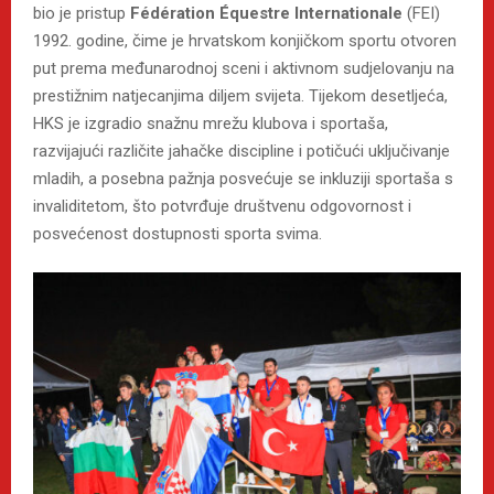
bio je pristup
Fédération Équestre Internationale
(FEI)
1992. godine, čime je hrvatskom konjičkom sportu otvoren
put prema međunarodnoj sceni i aktivnom sudjelovanju na
prestižnim natjecanjima diljem svijeta. Tijekom desetljeća,
HKS je izgradio snažnu mrežu klubova i sportaša,
razvijajući različite jahačke discipline i potičući uključivanje
mladih, a posebna pažnja posvećuje se inkluziji sportaša s
invaliditetom, što potvrđuje društvenu odgovornost i
posvećenost dostupnosti sporta svima.