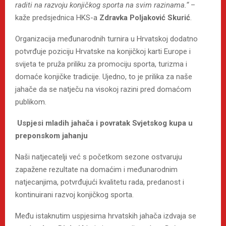
raditi na razvoju konjičkog sporta na svim razinama.“
–
kaže predsjednica HKS-a
Zdravka Poljaković Skurić
.
Organizacija međunarodnih turnira u Hrvatskoj dodatno
potvrđuje poziciju Hrvatske na konjičkoj karti Europe i
svijeta te pruža priliku za promociju sporta, turizma i
domaće konjičke tradicije. Ujedno, to je prilika za naše
jahače da se natječu na visokoj razini pred domaćom
publikom.
Uspjesi mladih jahača i povratak Svjetskog kupa u
preponskom jahanju
Naši natjecatelji već s početkom sezone ostvaruju
zapažene rezultate na domaćim i međunarodnim
natjecanjima, potvrđujući kvalitetu rada, predanost i
kontinuirani razvoj konjičkog sporta.
Među istaknutim uspjesima hrvatskih jahača izdvaja se