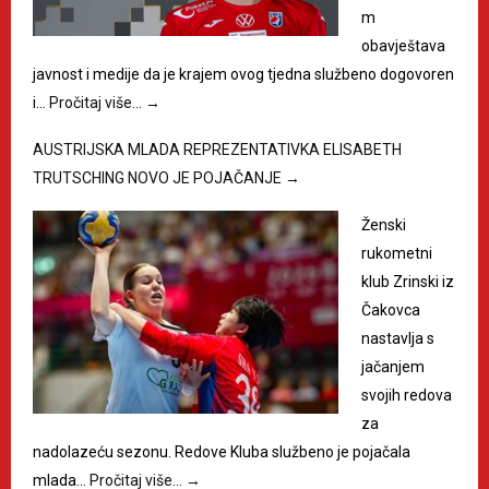
m
obavještava
javnost i medije da je krajem ovog tjedna službeno dogovoren
i…
Pročitaj više…
→
AUSTRIJSKA MLADA REPREZENTATIVKA ELISABETH
TRUTSCHING NOVO JE POJAČANJE
→
Ženski
rukometni
klub Zrinski iz
Čakovca
nastavlja s
jačanjem
svojih redova
za
nadolazeću sezonu. Redove Kluba službeno je pojačala
mlada…
Pročitaj više…
→