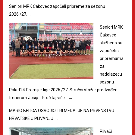
Seniori MRK Čakovec započeli pripreme za sezonu
2026./27.
→
Seniori MRK
Čakovec
službeno su
započeli s
pripremama
za
nadolazeću
sezonu
Paket24 Premijer lige 2026./27. Stručni stožer predvođen
trenerom Josip…
Pročitaj više…
→
MARIO BELIGA OSVOJIO TRI MEDALJE NA PRVENSTVU
HRVATSKE U PLIVANJU
→
Plivači