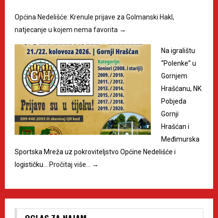
Općina Nedelišće: Krenule prijave za Golmanski Hakl,
natjecanje u kojem nema favorita
→
Na igralištu
“Polenke” u
Gornjem
Hrašćanu, NK
Pobjeda
Gornji
Hrašćan i
Međimurska
Sportska Mreža uz pokroviteljstvo Općine Nedelišće i
logističku…
Pročitaj više…
→