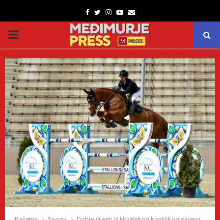
Facebook
Twitter
Instagram
Youtube
Email
PRIMARY
MENU
Početna
Sport+
Dobre vijesti iz Hrvatskog konjičkog saveza