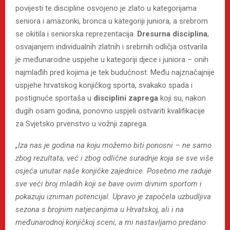
povijesti te discipline osvojeno je zlato u kategorijama
seniora i amazonki, bronca u kategoriji juniora, a srebrom
se okitila i seniorska reprezentacija.
Dresurna disciplina
,
osvajanjem individualnih zlatnih i srebrnih odličja ostvarila
je međunarodne uspjehe u kategoriji djece i juniora – onih
najmlađih pred kojima je tek budućnost. Među najznačajnije
uspjehe hrvatskog konjičkog sporta, svakako spada i
postignuće sportaša u
disciplini zaprega
koji su, nakon
dugih osam godina, ponovno uspjeli ostvariti kvalifikacije
za Svjetsko prvenstvo u vožnji zaprega.
„Iza nas je godina na koju možemo biti ponosni – ne samo
zbog rezultata, već i zbog odlične suradnje koja se sve više
osjeća unutar naše konjičke zajednice. Posebno me raduje
sve veći broj mladih koji se bave ovim divnim sportom i
pokazuju izniman potencijal. Upravo je započela uzbudljiva
sezona s brojnim natjecanjima u Hrvatskoj, ali i na
međunarodnoj konjičkoj sceni, a mi nastavljamo predano