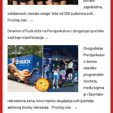
poruka
zajedništva,
solidarnosti i ženske snage. Više od 500 sudionica svih…
Pročitaj više…
→
Dinamov dTruck stiže na Porcijunkulovo i obogaćuje sportske
sadržaje manifestacije
→
Ovogodišnje
Porcijunkulov
o donosi
nekoliko
programskih
noviteta,
među kojima
je i Sportsko-
rekreativna zona, novo mjesto okupljanja svih ljubitelja
aktivnog života, rekreacije…
Pročitaj više…
→