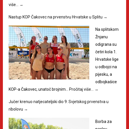
više…
→
Nastup KOP Čakovec na prvenstvu Hrvatske u Splitu
→
Na splitskom
Žnjanu
odigrana su
četiri kola 1.
Hrvatske lige
u odbojci na
pijesku, a
odbojkašice
KOP-a Čakovec, unatoč brojnim…
Pročitaj više…
→
Jučer krenuo natjecateljski dio 9. Svjetskog prvenstva u
ribolovu
→
Borba za