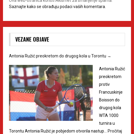
Ova web-stranica koristi Akismet za smanjenje spama.
Saznajte kako se obrađuju podaci vaših komentara.
VEZANE OBJAVE
Antonia Ružić preokretom do drugog kola u Torontu
→
Antonia Ružić
preokretom
protiv
Francuskinje
Boisson do
drugog kola
WTA 1000
turnira u
Torontu Antonia Ružić je pobjedom otvorila nastup…
Pročitaj