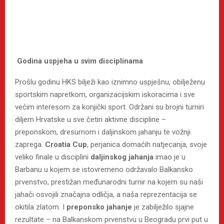
Godina uspjeha u svim disciplinama
Prošlu godinu HKS bilježi kao iznimno uspješnu, obilježenu
sportskim napretkom, organizacijskim iskoracima i sve
većim interesom za konjički sport. Održani su brojni turniri
diljem Hrvatske u sve četiri aktivne discipline –
preponskom, dresurnom i daljinskom jahanju te vožnji
zaprega.
Croatia Cup
, perjanica domaćih natjecanja, svoje
veliko finale u disciplini
daljinskog jahanja
imao je u
Barbanu u kojem se istovremeno održavalo Balkansko
prvenstvo, prestižan međunarodni turnir na kojem su naši
jahači osvojili značajna odličja, a naša reprezentacija se
okitila zlatom. I
preponsko jahanje
je zabilježilo sjajne
rezultate – na Balkanskom prvenstvu u Beogradu prvi put u