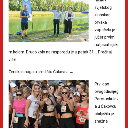
naslov
svjetskog
klupskog
prvaka
započela je
jučer prvim
natjecateljski
m kolom. Drugo kolo na rasporedu je u petak 31.…
Pročitaj
više…
→
Ženska snaga u središtu Čakovca
→
Prvi dan
ovogodišnjeg
Porcijunkulov
a u Čakovcu
obilježila je
snažna