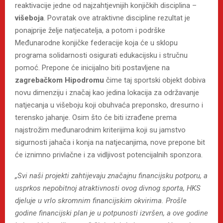
reaktivacije jedne od najzahtjevnijih konjičkih disciplina –
višeboja
. Povratak ove atraktivne discipline rezultat je
ponajprije želje natjecatelja, a potom i podrške
Međunarodne konjičke federacije koja će u sklopu
programa solidarnosti osigurati edukacijsku i stručnu
pomoć. Prepone će inicijalno biti postavljene na
zagrebačkom
Hipodromu
čime taj sportski objekt dobiva
novu dimenziju i značaj kao jedina lokacija za održavanje
natjecanja u višeboju koji obuhvaća preponsko, dresurno i
terensko jahanje. Osim što će biti izrađene prema
najstrožim međunarodnim kriterijima koji su jamstvo
sigurnosti jahača i konja na natjecanjima, nove prepone bit
će iznimno privlačne i za vidljivost potencijalnih sponzora.
„Svi naši projekti zahtijevaju značajnu financijsku potporu, a
usprkos nepobitnoj atraktivnosti ovog divnog sporta, HKS
djeluje u vrlo skromnim financijskim okvirima. Prošle
godine financijski plan je u potpunosti izvršen, a ove godine