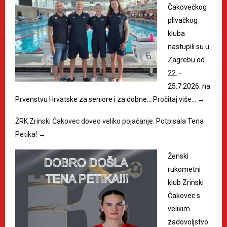
Čakovečkog
plivačkog
kluba
nastupili su u
Zagrebu od
22. -
25.7.2026. na
Prvenstvu Hrvatske za seniore i za dobne…
Pročitaj više…
→
ŽRK Zrinski Čakovec doveo veliko pojačanje: Potpisala Tena
Petika!
→
Ženski
rukometni
klub Zrinski
Čakovec s
velikim
zadovoljstvo