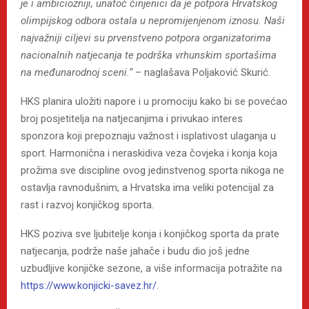
je i ambiciozniji, unatoč činjenici da je potpora Hrvatskog
olimpijskog odbora ostala u nepromijenjenom iznosu. Naši
najvažniji ciljevi su prvenstveno potpora organizatorima
nacionalnih natjecanja te podrška vrhunskim sportašima
na međunarodnoj sceni.“
– naglašava Poljaković Skurić.
HKS planira uložiti napore i u promociju kako bi se povećao
broj posjetitelja na natjecanjima i privukao interes
sponzora koji prepoznaju važnost i isplativost ulaganja u
sport. Harmonična i neraskidiva veza čovjeka i konja koja
prožima sve discipline ovog jedinstvenog sporta nikoga ne
ostavlja ravnodušnim, a Hrvatska ima veliki potencijal za
rast i razvoj konjičkog sporta.
HKS poziva sve ljubitelje konja i konjičkog sporta da prate
natjecanja, podrže naše jahače i budu dio još jedne
uzbudljive konjičke sezone, a više informacija potražite na
https://www.konjicki-savez.hr/
.