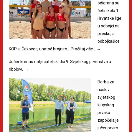
odigrana su
četiri kola 1.
Hrvatske lige
u odbojci na
pijesku, a
odbojkašice
KOP-a Čakovec, unatoč brojnim…
Pročitaj više…
→
Jučer krenuo natjecateljski dio 9. Svjetskog prvenstva u
ribolovu
→
Borba za
naslov
svjetskog
klupskog
prvaka
započela je
jučer prvim