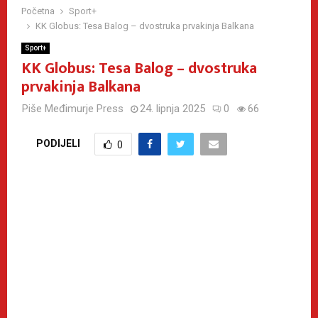
Početna
Sport+
KK Globus: Tesa Balog – dvostruka prvakinja Balkana
Sport+
KK Globus: Tesa Balog – dvostruka
prvakinja Balkana
Piše
Međimurje Press
24. lipnja 2025
0
66
PODIJELI
0