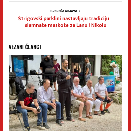
SLJEDEĆA OBJAVA
Štrigovski parklini nastavljaju tradiciju –
slamnate maskote za Lanu i Nikolu
VEZANI ČLANCI