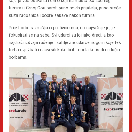
koje je već ostvarila i oni o kojima mašta. Sa zadnjeg
turnira u Crnoj Gori pamti puno novih prijatelja, puno sreće,
suza radosnica i dobre zabave nakon turnira.
Prije borbe razmišlja o protivnicama, no najvažnije joj je
fokusirati se na sebe. Svi udarci su joj jako dragi, a kao
najdraži izdvaja rušenje i zahtjevne udarce nogom koje tek
treba uvježbati i usavršiti kako bi ih mogla koristiti u idućim
borbama.