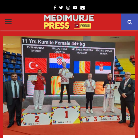
Facebook
Twitter
Instagram
Youtube
Email
PRIMARY
MENU