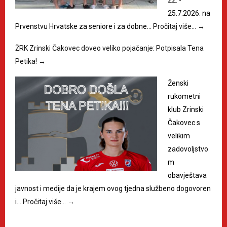
25.7.2026. na
Prvenstvu Hrvatske za seniore i za dobne…
Pročitaj više…
→
ŽRK Zrinski Čakovec doveo veliko pojačanje: Potpisala Tena
Petika!
→
Ženski
rukometni
klub Zrinski
Čakovec s
velikim
zadovoljstvo
m
obavještava
javnost i medije da je krajem ovog tjedna službeno dogovoren
i…
Pročitaj više…
→