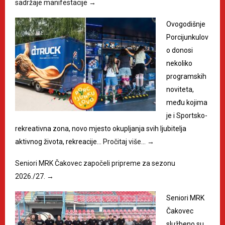
sadržaje manifestacije
→
Ovogodišnje
Porcijunkulov
o donosi
nekoliko
programskih
noviteta,
među kojima
je i Sportsko-
rekreativna zona, novo mjesto okupljanja svih ljubitelja
aktivnog života, rekreacije…
Pročitaj više…
→
Seniori MRK Čakovec započeli pripreme za sezonu
2026./27.
→
Seniori MRK
Čakovec
službeno su