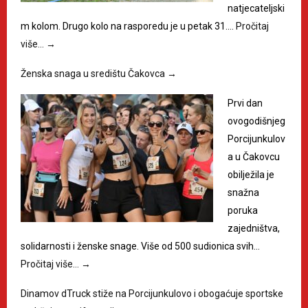
natjecateljski
m kolom. Drugo kolo na rasporedu je u petak 31.…
Pročitaj
više…
→
Ženska snaga u središtu Čakovca
→
Prvi dan
ovogodišnjeg
Porcijunkulov
a u Čakovcu
obilježila je
snažna
poruka
zajedništva,
solidarnosti i ženske snage. Više od 500 sudionica svih…
Pročitaj više…
→
Dinamov dTruck stiže na Porcijunkulovo i obogaćuje sportske