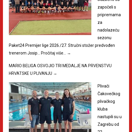
započeli s
pripremama
za
nadolazeću
sezonu
Paket24 Premijer lige 2026./27. Stručni stožer predvođen
trenerom Josip…
Pročitaj više…
→
MARIO BELIGA OSVOJIO TRI MEDALJE NA PRVENSTVU
HRVATSKE U PLIVANJU
→
Plivači
Čakovečkog
plivačkog
kluba
nastupili su u
Zagrebu od
22. -