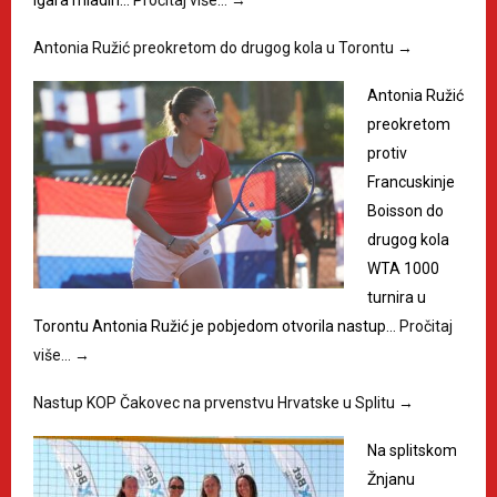
Antonia Ružić preokretom do drugog kola u Torontu
→
Antonia Ružić
preokretom
protiv
Francuskinje
Boisson do
drugog kola
WTA 1000
turnira u
Torontu Antonia Ružić je pobjedom otvorila nastup…
Pročitaj
više…
→
Nastup KOP Čakovec na prvenstvu Hrvatske u Splitu
→
Na splitskom
Žnjanu