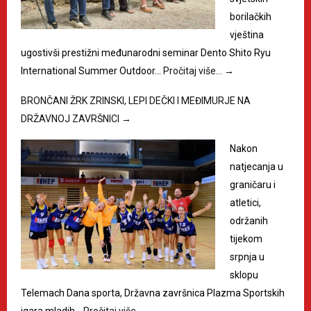
borilačkih
vještina
ugostivši prestižni međunarodni seminar Dento Shito Ryu
International Summer Outdoor…
Pročitaj više…
→
BRONČANI ŽRK ZRINSKI, LEPI DEČKI I MEĐIMURJE NA
DRŽAVNOJ ZAVRŠNICI
→
Nakon
natjecanja u
graničaru i
atletici,
održanih
tijekom
srpnja u
sklopu
Telemach Dana sporta, Državna završnica Plazma Sportskih
igara mladih…
Pročitaj više…
→