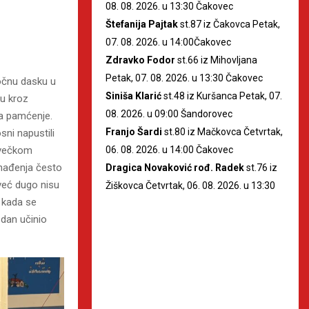
08. 08. 2026. u 13:30 Čakovec
Štefanija Pajtak
st.87 iz Čakovca Petak,
07. 08. 2026. u 14:00Čakovec
Zdravko Fodor
st.66 iz Mihovljana
Petak, 07. 08. 2026. u 13:30 Čakovec
očnu dasku u
Siniša Klarić
st.48 iz Kuršanca Petak, 07.
su kroz
08. 2026. u 09:00 Šandorovec
za pamćenje.
Franjo Šardi
st.80 iz Mačkovca Četvrtak,
osni napustili
06. 08. 2026. u 14:00 Čakovec
ovečkom
enađenja često
Dragica Novaković rođ. Radek
st.76 iz
 već dugo nisu
Žiškovca Četvrtak, 06. 08. 2026. u 13:30
j kada se
 dan učinio