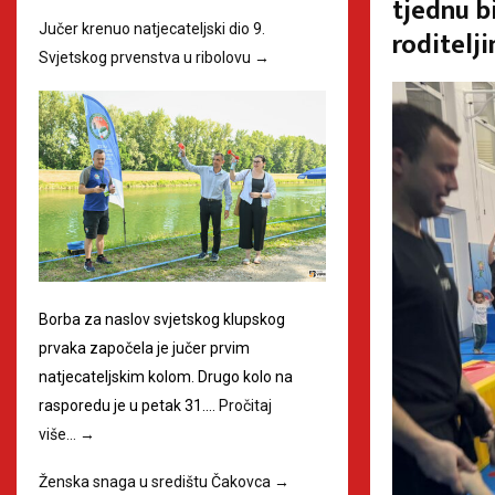
tjednu b
Jučer krenuo natjecateljski dio 9.
roditelj
Svjetskog prvenstva u ribolovu
→
Borba za naslov svjetskog klupskog
prvaka započela je jučer prvim
natjecateljskim kolom. Drugo kolo na
rasporedu je u petak 31.…
Pročitaj
više…
→
Ženska snaga u središtu Čakovca
→