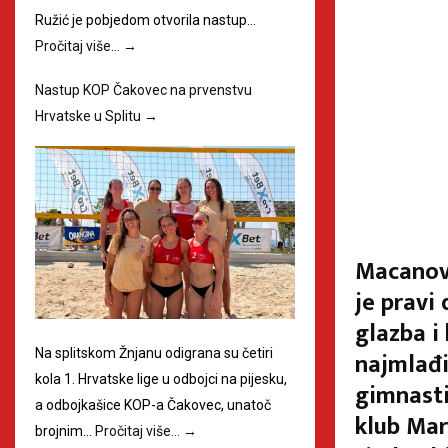
Ružić je pobjedom otvorila nastup…
Pročitaj više…
→
Nastup KOP Čakovec na prvenstvu
Hrvatske u Splitu
→
Macanov 
je pravi
glazba i
Na splitskom Žnjanu odigrana su četiri
najmlađi
kola 1. Hrvatske lige u odbojci na pijesku,
gimnasti
a odbojkašice KOP-a Čakovec, unatoč
klub Mar
brojnim…
Pročitaj više…
→