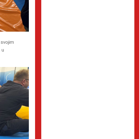
a svojim
i u