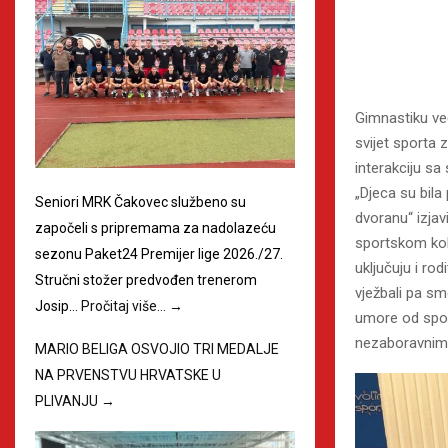
Gimnastiku ve
svijet sporta z
interakciju sa
„Djeca su bila 
Seniori MRK Čakovec službeno su
dvoranu“ izjavi
započeli s pripremama za nadolazeću
sportskom kol
sezonu Paket24 Premijer lige 2026./27.
uključuju i ro
Stručni stožer predvođen trenerom
vježbali pa sm
Josip…
Pročitaj više…
→
umore od sport
nezaboravnim
MARIO BELIGA OSVOJIO TRI MEDALJE
NA PRVENSTVU HRVATSKE U
PLIVANJU
→