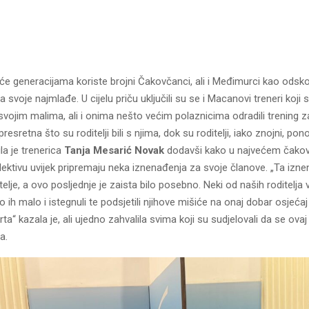
će generacijama koriste brojni Čakovčanci, ali i Međimurci kao odsk
a svoje najmlađe. U cijelu priču uključili su se i Macanovi treneri koji 
 svojim malima, ali i onima nešto većim polaznicima odradili trening 
presretna što su roditelji bili s njima, dok su roditelji, iako znojni, pon
la je trenerica
Tanja Mesarić Novak
dodavši kako u najvećem čak
ektivu uvijek pripremaju neka iznenađenja za svoje članove. „Ta izn
ditelje, a ovo posljednje je zaista bilo posebno. Neki od naših roditelja
o ih malo i istegnuli te podsjetili njihove mišiće na onaj dobar osjeća
a“ kazala je, ali ujedno zahvalila svima koji su sudjelovali da se ovaj
a.