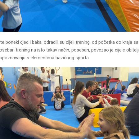
te poneki djed i baka, odradili su cijeli trening, od početka do kraja s
seban trening na isto takav način, poseban, povezao je cijele obitelj
upoznavanju s elementima bazičnog sporta.