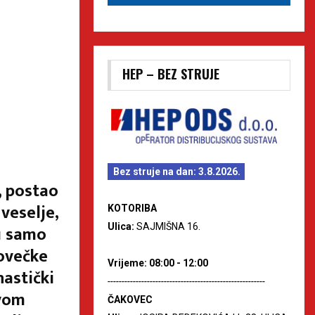
HEP – BEZ STRUJE
Bez struje na dan: 3.8.2026.
, postao
veselje,
KOTORIBA
Ulica:
SAJMIŠNA 16.
su samo
kovečke
Vrijeme: 08:00 - 12:00
astički
--------------------------------------------------------
ovom
ČAKOVEC