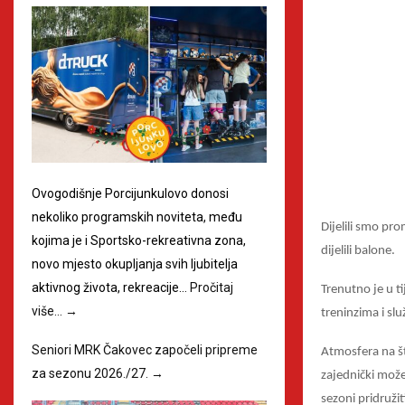
Ovogodišnje Porcijunkulovo donosi
nekoliko programskih noviteta, među
Dijelili smo pro
kojima je i Sportsko-rekreativna zona,
dijelili balone.
novo mjesto okupljanja svih ljubitelja
aktivnog života, rekreacije…
Pročitaj
Trenutno je u t
više…
→
treninzima i s
Seniori MRK Čakovec započeli pripreme
Atmosfera na šta
za sezonu 2026./27.
→
zajednički može
sezoni pridružit