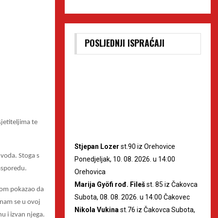
POSLJEDNJI ISPRAĆAJI
jetiteljima te
Stjepan Lozer
st.90 iz Orehovice
 voda. Stoga s
Ponedjeljak, 10. 08. 2026. u 14:00
asporedu.
Orehovica
Marija Gyöfi rođ. Fileš
st. 85 iz Čakovca
ednom pokazao da
Subota, 08. 08. 2026. u 14:00 Čakovec
 nam se u ovoj
Nikola Vukina
st.76 iz Čakovca Subota,
u i izvan njega.