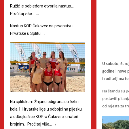
Ružić je pobjedom otvorila nastup…
Pročitaj više…
→
Nastup KOP Čakovec na prvenstvu
Hrvatske u Splitu
→
U subotu, 6. r
godine i nove pl
i roditeljima t
Na štandu su pos
postaviti pitanj
Na splitskom Žnjanu odigrana su četiri
od mjesta za tr
kola 1. Hrvatske lige u odbojci na pijesku,
a odbojkašice KOP-a Čakovec, unatoč
brojnim…
Pročitaj više…
→