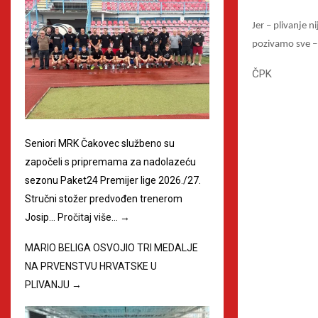
Jer – plivanje n
pozivamo sve – 
ČPK
Seniori MRK Čakovec službeno su
započeli s pripremama za nadolazeću
sezonu Paket24 Premijer lige 2026./27.
Stručni stožer predvođen trenerom
Josip…
Pročitaj više…
→
MARIO BELIGA OSVOJIO TRI MEDALJE
NA PRVENSTVU HRVATSKE U
PLIVANJU
→