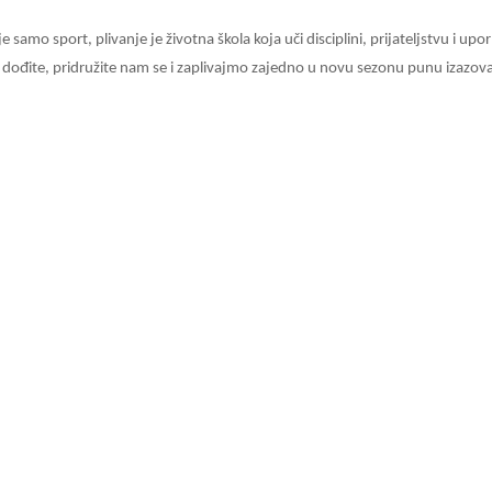
ije samo sport, plivanje je životna škola koja uči disciplini, prijateljstvu i upo
dođite, pridružite nam se i zaplivajmo zajedno u novu sezonu punu izazova