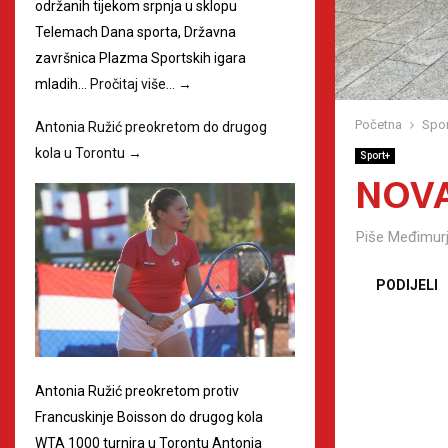
održanih tijekom srpnja u sklopu
Telemach Dana sporta, Državna
završnica Plazma Sportskih igara
mladih…
Pročitaj više…
→
Početna
Spor
Antonia Ružić preokretom do drugog
kola u Torontu
→
Sport+
NOVA
Piše
Međimurj
PODIJELI
Antonia Ružić preokretom protiv
Francuskinje Boisson do drugog kola
WTA 1000 turnira u Torontu Antonia