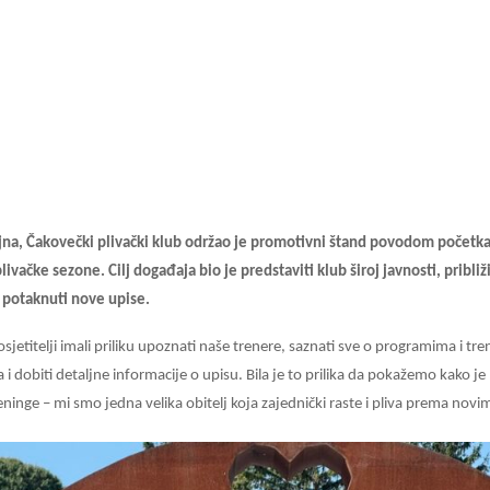
ujna, Čakovečki plivački klub održao je promotivni štand povodom početk
ivačke sezone. Cilj događaja bio je predstaviti klub široj javnosti, približi
e potaknuti nove upise.
jetitelji imali priliku upoznati naše trenere, saznati sve o programima i tre
a i dobiti detaljne informacije o upisu. Bila je to prilika da pokažemo kako je
eninge – mi smo jedna velika obitelj koja zajednički raste i pliva prema nov