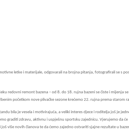
motivne letke i materijale, odgovarali na brojna pitanja, fotografirali se s pos
ijeku redovni remont bazena – od 8. do 18. rujna bazeni se čiste i mijenja se
lužbenim početkom nove plivačke sezone krećemo 22. rujna prema starom r
ndu bila je vesela i motivirajuća, a veliki interes djece i roditelja još je j
mo graditi zdravu, aktivnu i uspješnu sportsku zajednicu. Vjerujemo da će
i još više novih članova te da ćemo zajedno ostvariti sjajne rezultate u bazen