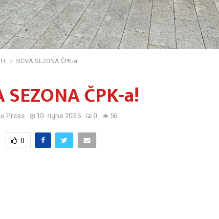
t+
NOVA SEZONA ČPK-a!
 SEZONA ČPK-a!
e Press
10. rujna 2025
0
56
0