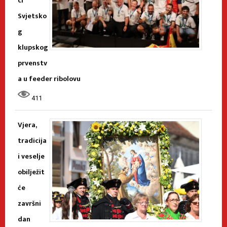
ci
Svjetsko
g
klupskog
prvenstv
a u feeder ribolovu
411
Vjera,
tradicija
i veselje
obilježit
će
završni
dan