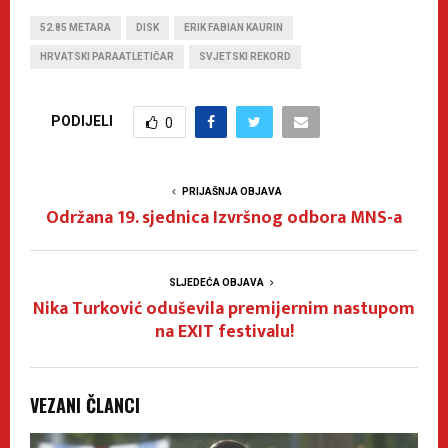
52.85 METARA
DISK
ERIK FABIAN KAURIN
HRVATSKI PARAATLETIČAR
SVJETSKI REKORD
PODIJELI
0
PRIJAŠNJA OBJAVA
Održana 19. sjednica Izvršnog odbora MNS-a
SLJEDEĆA OBJAVA
Nika Turković oduševila premijernim nastupom
na EXIT festivalu!
VEZANI ČLANCI