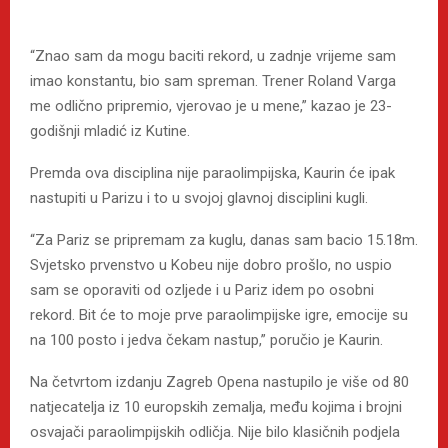
“Znao sam da mogu baciti rekord, u zadnje vrijeme sam
imao konstantu, bio sam spreman. Trener Roland Varga
me odlično pripremio, vjerovao je u mene,” kazao je 23-
godišnji mladić iz Kutine.
Premda ova disciplina nije paraolimpijska, Kaurin će ipak
nastupiti u Parizu i to u svojoj glavnoj disciplini kugli.
“Za Pariz se pripremam za kuglu, danas sam bacio 15.18m.
Svjetsko prvenstvo u Kobeu nije dobro prošlo, no uspio
sam se oporaviti od ozljede i u Pariz idem po osobni
rekord. Bit će to moje prve paraolimpijske igre, emocije su
na 100 posto i jedva čekam nastup,” poručio je Kaurin.
Na četvrtom izdanju Zagreb Opena nastupilo je više od 80
natjecatelja iz 10 europskih zemalja, među kojima i brojni
osvajači paraolimpijskih odličja. Nije bilo klasičnih podjela