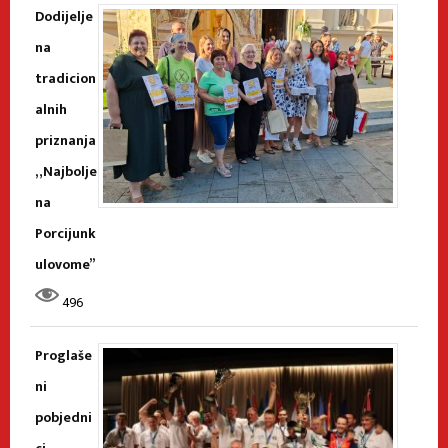
Dodijelje
na
tradicion
alnih
priznanja
„Najbolje
na
Porcijunk
ulovome”
496
Proglaše
ni
pobjedni