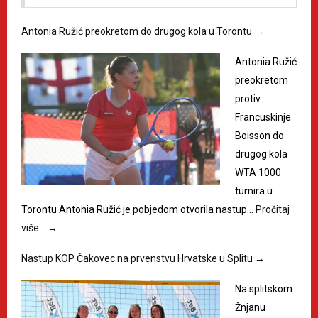
Antonia Ružić preokretom do drugog kola u Torontu
→
Antonia Ružić
preokretom
protiv
Francuskinje
Boisson do
drugog kola
WTA 1000
turnira u
Torontu Antonia Ružić je pobjedom otvorila nastup…
Pročitaj
više…
→
Nastup KOP Čakovec na prvenstvu Hrvatske u Splitu
→
Na splitskom
Žnjanu