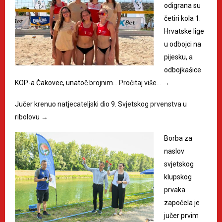
odigrana su
četiri kola 1.
Hrvatske lige
u odbojci na
pijesku, a
odbojkašice
KOP-a Čakovec, unatoč brojnim…
Pročitaj više…
→
Jučer krenuo natjecateljski dio 9. Svjetskog prvenstva u
ribolovu
→
Borba za
naslov
svjetskog
klupskog
prvaka
započela je
jučer prvim