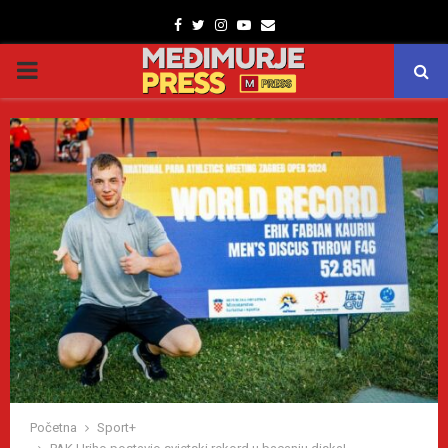
Facebook
Twitter
Instagram
Youtube
Email
PRIMARY
MENU
Početna
Sport+