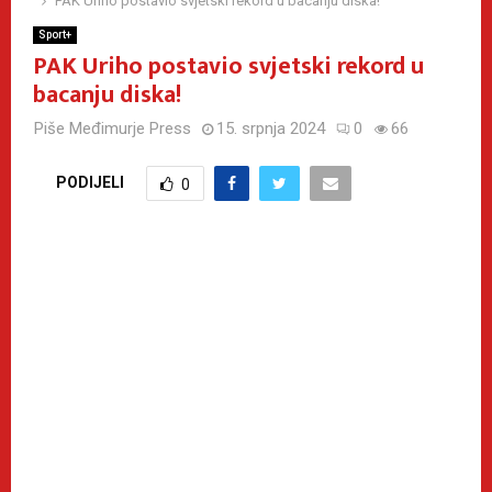
PAK Uriho postavio svjetski rekord u bacanju diska!
Sport+
PAK Uriho postavio svjetski rekord u
bacanju diska!
Piše
Međimurje Press
15. srpnja 2024
0
66
PODIJELI
0