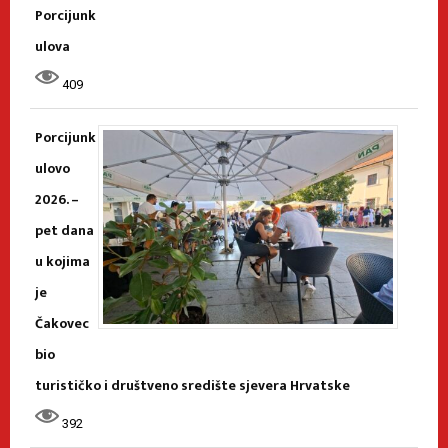
Porcijunk
ulova
409
Porcijunk
ulovo
2026. –
pet dana
u kojima
je
Čakovec
bio
turističko i društveno središte sjevera Hrvatske
392