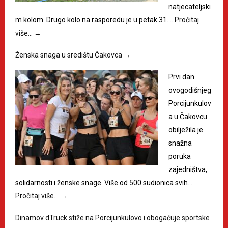
natjecateljski
m kolom. Drugo kolo na rasporedu je u petak 31.…
Pročitaj
više…
→
Ženska snaga u središtu Čakovca
→
Prvi dan
ovogodišnjeg
Porcijunkulov
a u Čakovcu
obilježila je
snažna
poruka
zajedništva,
solidarnosti i ženske snage. Više od 500 sudionica svih…
Pročitaj više…
→
Dinamov dTruck stiže na Porcijunkulovo i obogaćuje sportske