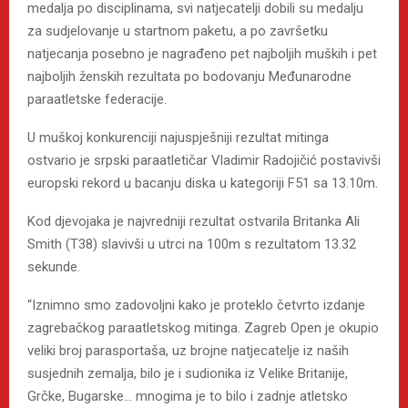
medalja po disciplinama, svi natjecatelji dobili su medalju
za sudjelovanje u startnom paketu, a po završetku
natjecanja posebno je nagrađeno pet najboljih muških i pet
najboljih ženskih rezultata po bodovanju Međunarodne
paraatletske federacije.
U muškoj konkurenciji najuspješniji rezultat mitinga
ostvario je srpski paraatletičar Vladimir Radojičić postavivši
europski rekord u bacanju diska u kategoriji F51 sa 13.10m.
Kod djevojaka je najvredniji rezultat ostvarila Britanka Ali
Smith (T38) slavivši u utrci na 100m s rezultatom 13.32
sekunde.
“Iznimno smo zadovoljni kako je proteklo četvrto izdanje
zagrebačkog paraatletskog mitinga. Zagreb Open je okupio
veliki broj parasportaša, uz brojne natjecatelje iz naših
susjednih zemalja, bilo je i sudionika iz Velike Britanije,
Grčke, Bugarske… mnogima je to bilo i zadnje atletsko