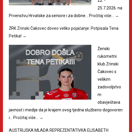
22. -
25.7.2026. na
Prvenstvu Hrvatske za seniore i za dobne…
Pročitaj više…
→
ŽRK Zrinski Čakovec doveo veliko pojačanje: Potpisala Tena
Petika!
→
Ženski
rukometni
klub Zrinski
Čakovec s
velikim
zadovoljstvo
m
obavještava
javnost i medije da je krajem ovog tjedna službeno dogovoren
i…
Pročitaj više…
→
AUSTRIJSKA MLADA REPREZENTATIVKA ELISABETH