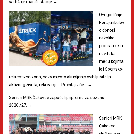
sadržaje manifestacije
→
Ovogodišnje
Porcijunkulov
o donosi
nekoliko
programskih
noviteta,
među kojima
je i Sportsko-
rekreativna zona, novo mjesto okupljanja svih ljubitelja
aktivnog života, rekreacije…
Pročitaj više…
→
Seniori MRK Čakovec započeli pripreme za sezonu
2026./27.
→
Seniori MRK
Čakovec
službeno su