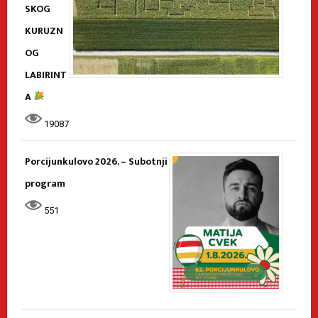
SKOG
KURUZN
OG
LABIRINT
A
19087
Porcijunkulovo 2026. – Subotnji
program
551