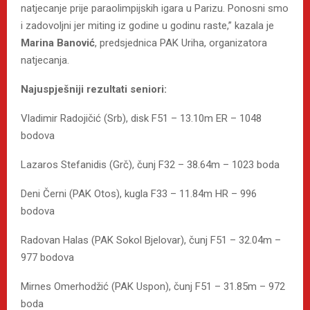
natjecanje prije paraolimpijskih igara u Parizu. Ponosni smo
i zadovoljni jer miting iz godine u godinu raste,” kazala je
Marina Banović
, predsjednica PAK Uriha, organizatora
natjecanja.
Najuspješniji rezultati seniori:
Vladimir Radojičić (Srb), disk F51 – 13.10m ER – 1048
bodova
Lazaros Stefanidis (Grč), čunj F32 – 38.64m – 1023 boda
Deni Černi (PAK Otos), kugla F33 – 11.84m HR – 996
bodova
Radovan Halas (PAK Sokol Bjelovar), čunj F51 – 32.04m –
977 bodova
Mirnes Omerhodžić (PAK Uspon), čunj F51 – 31.85m – 972
boda