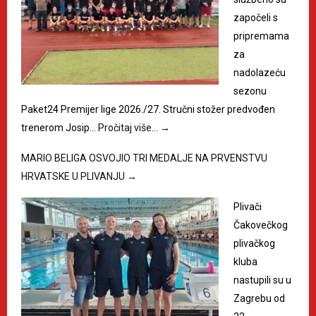
započeli s
pripremama
za
nadolazeću
sezonu
Paket24 Premijer lige 2026./27. Stručni stožer predvođen
trenerom Josip…
Pročitaj više…
→
MARIO BELIGA OSVOJIO TRI MEDALJE NA PRVENSTVU
HRVATSKE U PLIVANJU
→
Plivači
Čakovečkog
plivačkog
kluba
nastupili su u
Zagrebu od