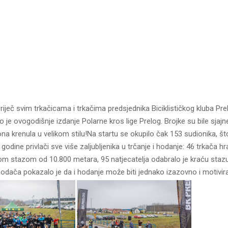
iječ svim trkačicama i trkačima predsjednika Biciklističkog kluba Pre
o je ovogodišnje izdanje Polarne kros lige Prelog. Brojke su bile sjaj
ona krenula u velikom stilu!Na startu se okupilo čak 153 sudionika, š
 godine privlači sve više zaljubljenika u trčanje i hodanje: 46 trkača h
om stazom od 10.800 metara, 95 natjecatelja odabralo je kraću staz
odača pokazalo je da i hodanje može biti jednako izazovno i motivir