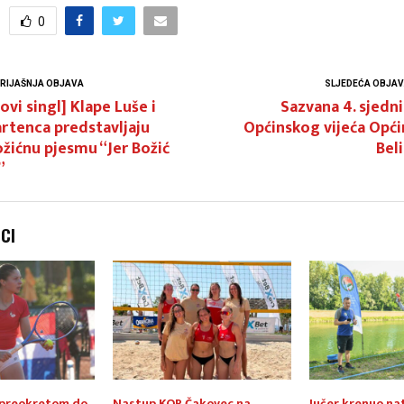
0
RIJAŠNJA OBJAVA
SLJEDEĆA OBJA
ovi singl] Klape Luše i
Sazvana 4. sjedn
rtenca predstavljaju
Općinskog vijeća Opć
žićnu pjesmu “Jer Božić
Bel
”
NCI
 preokretom do
Nastup KOP Čakovec na
Jučer krenuo nat