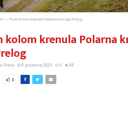
t+
Prvim kolom krenula Polarna kros liga Prelog
 kolom krenula Polarna k
Prelog
e Press
9. prosinca 2025
0
85
0