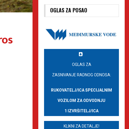
OGLAS ZA POSAO
ros
OGLAS ZA
ZASNIVANJE RADNOG ODNOSA:
RUKOVATELJ/ICA SPECIJALNIM
VOZILOM ZA ODVODNJU
1 IZVRŠITELJ/ICA
KLIKNI ZA DETALJE!