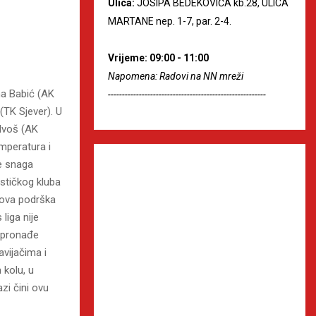
Ulica:
JOSIPA BEDEKOVIĆA kb.28, ULICA
MARTANE nep. 1-7, par. 2-4.
Vrijeme: 09:00 - 11:00
Napomena: Radovi na NN mreži
na Babić (AK
--------------------------------------------------------
(TK Sjever). U
 Ivoš (AK
emperatura i
se snaga
ističkog kluba
hova podrška
liga nije
o pronađe
avijačima i
 kolu, u
azi čini ovu