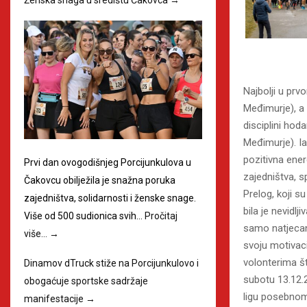
Najbolji u prv
Međimurje), a 
disciplini hod
Međimurje). Ia
pozitivna ener
Prvi dan ovogodišnjeg Porcijunkulova u
zajedništva, s
Čakovcu obilježila je snažna poruka
Prelog, koji 
zajedništva, solidarnosti i ženske snage.
bila je nevidl
Više od 500 sudionica svih…
Pročitaj
samo natjecanj
više…
→
svoju motivaci
volonterima š
Dinamov dTruck stiže na Porcijunkulovo i
subotu 13.12.2
obogaćuje sportske sadržaje
ligu posebnom
manifestacije
→