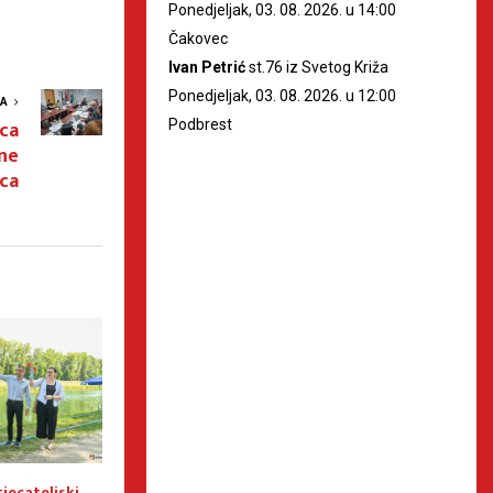
Ponedjeljak, 03. 08. 2026. u 14:00
Čakovec
Ivan Petrić
st.76 iz Svetog Križa
Ponedjeljak, 03. 08. 2026. u 12:00
VA
ica
Podbrest
ine
ica
jecateljski
Ženska snaga u središtu
Dinamov dTruck s