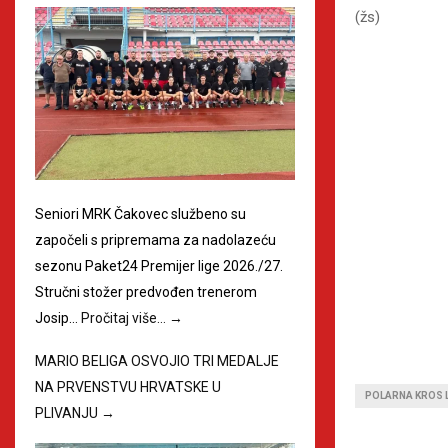
(žs)
Seniori MRK Čakovec službeno su
započeli s pripremama za nadolazeću
sezonu Paket24 Premijer lige 2026./27.
Stručni stožer predvođen trenerom
Josip…
Pročitaj više…
→
MARIO BELIGA OSVOJIO TRI MEDALJE
NA PRVENSTVU HRVATSKE U
POLARNA KROS 
PLIVANJU
→