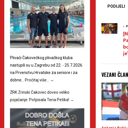
PODIJELI
P
[N
Pa
bo
je
Plivači Čakovečkog plivačkog kluba
nastupili su u Zagrebu od 22. - 25.7.2026.
na Prvenstvu Hrvatske za seniore i za
VEZANI ČLA
dobne…
Pročitaj više…
→
ŽRK Zrinski Čakovec doveo veliko
pojačanje: Potpisala Tena Petika!
→
a boksa i
3×3 Međimurje U14 na državnoj
Antonia Ružić