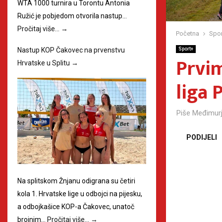
WTA 1000 turnira u Torontu Antonia
Ružić je pobjedom otvorila nastup…
Pročitaj više…
→
Početna
Spor
Sport+
Nastup KOP Čakovec na prvenstvu
Prvim
Hrvatske u Splitu
→
liga 
Piše
Međimurj
PODIJELI
Na splitskom Žnjanu odigrana su četiri
kola 1. Hrvatske lige u odbojci na pijesku,
a odbojkašice KOP-a Čakovec, unatoč
brojnim…
Pročitaj više…
→