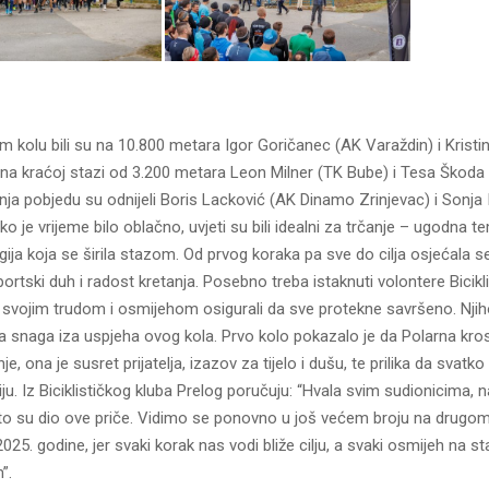
om kolu bili su na 10.800 metara Igor Goričanec (AK Varaždin) i Kristi
na kraćoj stazi od 3.200 metara Leon Milner (TK Bube) i Tesa Škoda 
anja pobjedu su odnijeli Boris Lacković (AK Dinamo Zrinjevac) i Sonja
ko je vrijeme bilo oblačno, uvjeti su bili idealni za trčanje – ugodna t
gija koja se širila stazom. Od prvog koraka pa sve do cilja osjećala 
portski duh i radost kretanja. Posebno treba istaknuti volontere Bicikl
su svojim trudom i osmijehom osigurali da sve protekne savršeno. Nji
jiva snaga iza uspjeha ovog kola. Prvo kolo pokazalo je da Polarna kros 
e, ona je susret prijatelja, izazov za tijelo i dušu, te prilika da svatk
ju. Iz Biciklističkog kluba Prelog poručuju: “Hvala svim sudionicima, n
to su dio ove priče. Vidimo se ponovno u još većem broju na drugom
025. godine, jer svaki korak nas vodi bliže cilju, a svaki osmijeh na st
”.