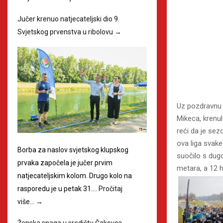
Jučer krenuo natjecateljski dio 9.
Svjetskog prvenstva u ribolovu
→
Uz pozdravnu r
Mikeca, krenul
reći da je sez
ova liga svake
Borba za naslov svjetskog klupskog
suočilo s dug
prvaka započela je jučer prvim
metara, a 12 h
natjecateljskim kolom. Drugo kolo na
rasporedu je u petak 31.…
Pročitaj
više…
→
Ženska snaga u središtu Čakovca
→