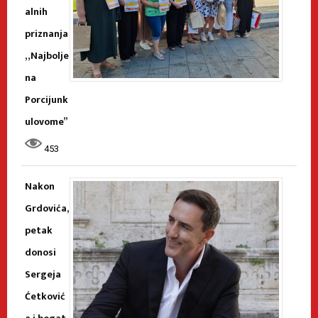
alnih
priznanja
„Najbolje
na
Porcijunk
ulovome”
453
Nakon
Grdovića,
petak
donosi
Sergeja
Ćetković