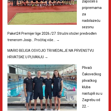
započeli s
pripremama
za
nadolazeću
sezonu
Paket24 Premijer lige 2026./27. Stručni stožer predvođen
trenerom Josip…
Pročitaj više…
→
MARIO BELIGA OSVOJIO TRI MEDALJE NA PRVENSTVU
HRVATSKE U PLIVANJU
→
Plivači
Čakovečkog
plivačkog
kluba
nastupili su u
Zagrebu od
22. -