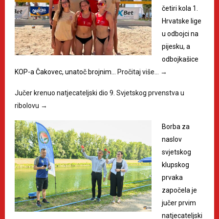
četiri kola 1.
Hrvatske lige
u odbojci na
pijesku, a
odbojkašice
KOP-a Čakovec, unatoč brojnim…
Pročitaj više…
→
Jučer krenuo natjecateljski dio 9. Svjetskog prvenstva u
ribolovu
→
Borba za
naslov
svjetskog
klupskog
prvaka
započela je
jučer prvim
natjecateljski