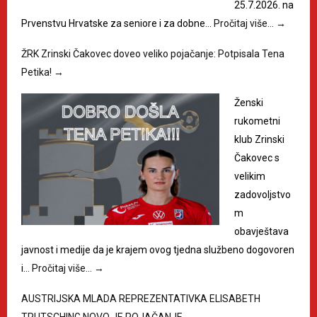
25.7.2026. na
Prvenstvu Hrvatske za seniore i za dobne…
Pročitaj više…
→
ŽRK Zrinski Čakovec doveo veliko pojačanje: Potpisala Tena
Petika!
→
Ženski
rukometni
klub Zrinski
Čakovec s
velikim
zadovoljstvo
m
obavještava
javnost i medije da je krajem ovog tjedna službeno dogovoren
i…
Pročitaj više…
→
AUSTRIJSKA MLADA REPREZENTATIVKA ELISABETH