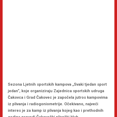
Sezona Ljetnih sportskih kampova „Svaki tjedan sport
jedan“, koje organiziraju Zajednica sportskih udruga
Čakovca i Grad Čakovec je započela jutros kampovima
iz plivanja i radiogoniometrije. Očekivano, najveći
interes je za kamp iz plivanja kojeg kao i prethodnih
godina provodi Čakovečki plivački klub.