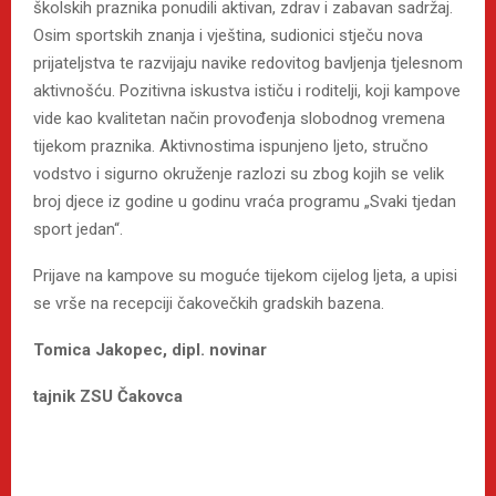
školskih praznika ponudili aktivan, zdrav i zabavan sadržaj.
Osim sportskih znanja i vještina, sudionici stječu nova
prijateljstva te razvijaju navike redovitog bavljenja tjelesnom
aktivnošću. Pozitivna iskustva ističu i roditelji, koji kampove
vide kao kvalitetan način provođenja slobodnog vremena
tijekom praznika. Aktivnostima ispunjeno ljeto, stručno
vodstvo i sigurno okruženje razlozi su zbog kojih se velik
broj djece iz godine u godinu vraća programu „Svaki tjedan
sport jedan“.
Prijave na kampove su moguće tijekom cijelog ljeta, a upisi
se vrše na recepciji čakovečkih gradskih bazena.
Tomica Jakopec, dipl. novinar
tajnik ZSU Čakovca