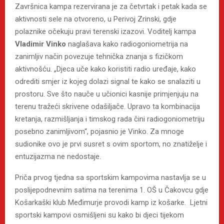
Završnica kampa rezervirana je za četvrtak i petak kada se
aktivnosti sele na otvoreno, u Perivoj Zrinski, gdje
polaznike očekuju pravi terenski izazovi. Voditelj kampa
Vladimir Vinko
naglašava kako radiogoniometrija na
zanimljiv način povezuje tehnička znanja s fizičkom
aktivnošću. „Djeca uče kako koristiti radio uređaje, kako
odrediti smjer iz kojeg dolazi signal te kako se snalaziti u
prostoru. Sve što nauče u učionici kasnije primjenjuju na
terenu tražeći skrivene odašiljače. Upravo ta kombinacija
kretanja, razmišljanja i timskog rada čini radiogoniometriju
posebno zanimljivom“, pojasnio je Vinko. Za mnoge
sudionike ovo je prvi susret s ovim sportom, no znatiželje i
entuzijazma ne nedostaje.
Priča prvog tjedna sa sportskim kampovima nastavlja se u
poslijepodnevnim satima na terenima 1. OŠ u Čakovcu gdje
Košarkaški klub Međimurje provodi kamp iz košarke. Ljetni
sportski kampovi osmišljeni su kako bi djeci tijekom