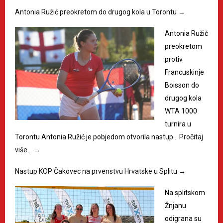
Antonia Ružić preokretom do drugog kola u Torontu
→
Antonia Ružić
preokretom
protiv
Francuskinje
Boisson do
drugog kola
WTA 1000
turnira u
Torontu Antonia Ružić je pobjedom otvorila nastup…
Pročitaj
više…
→
Nastup KOP Čakovec na prvenstvu Hrvatske u Splitu
→
Na splitskom
Žnjanu
odigrana su