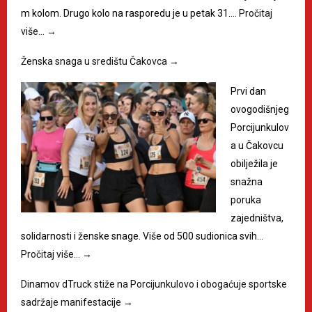
m kolom. Drugo kolo na rasporedu je u petak 31.…
Pročitaj
više…
→
Ženska snaga u središtu Čakovca
→
Prvi dan
ovogodišnjeg
Porcijunkulov
a u Čakovcu
obilježila je
snažna
poruka
zajedništva,
solidarnosti i ženske snage. Više od 500 sudionica svih…
Pročitaj više…
→
Dinamov dTruck stiže na Porcijunkulovo i obogaćuje sportske
sadržaje manifestacije
→