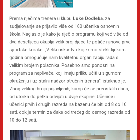
Prema riječima trenera u klubu
Luke Dodleka
, za
sudjelovanje se prijavilo više od 160 učenika osnovnih
škola. Naglasio je kako je riječ o programu koji već više od
dva desetljeća okuplja velik broj djece te potiče njihove prve
sportske korake. „Veliko iskustvo koje smo stekli tijekom
godina omogućuje nam kvalitetnu organizaciju rada s
velikim brojem polaznika. Posebno smo ponosni na
program za neplivače, koji imaju priliku učiti u sigurnom
okruženju i uz stalni nadzor stručnih trenera“, istaknuo je.
Zbog velikog broja prijavljenih, kamp će se preostalih dana,
od utorka do petka odvijati u dvije skupine. Učenice i
učenici prvih i drugih razreda na bazenu će biti od 8 do 10
sati, dok je termin za đake od trećeg do osmog razreda od
10 do 12 sati.