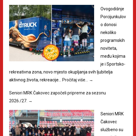
Ovogodišnje
Porcijunkulov
o donosi
nekoliko
programskih
noviteta,
među kojima
je i Sportsko-
rekreativna zona, novo mjesto okupljanja svih ljubitelja
aktivnog života, rekreacije…
Pročitaj više…
→
Seniori MRK Čakovec započeli pripreme za sezonu
2026./27.
→
Seniori MRK
Čakovec
službeno su