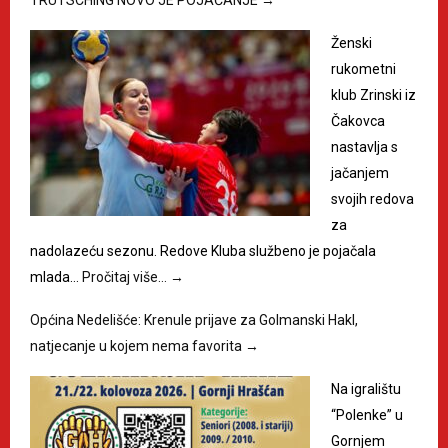
TRUTSCHING NOVO JE POJAČANJE
→
Ženski
rukometni
klub Zrinski iz
Čakovca
nastavlja s
jačanjem
svojih redova
za
nadolazeću sezonu. Redove Kluba službeno je pojačala
mlada…
Pročitaj više…
→
Općina Nedelišće: Krenule prijave za Golmanski Hakl,
natjecanje u kojem nema favorita
→
Na igralištu
“Polenke” u
Gornjem