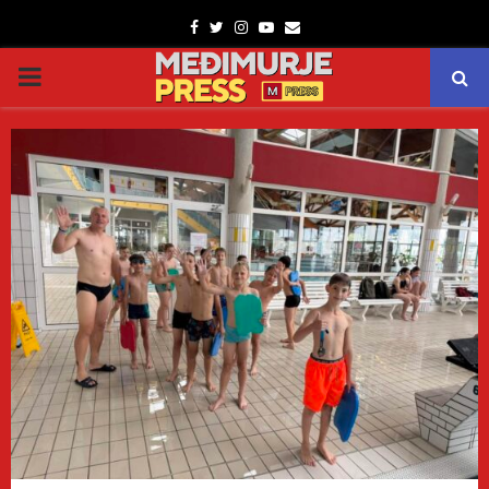
Facebook
Twitter
Instagram
Youtube
Email
PRIMARY
MENU