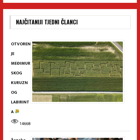
NAJČITANIJI TJEDNI ČLANCI
OTVOREN
JE
MEĐIMUR
SKOG
KURUZN
OG
LABIRINT
A
14668