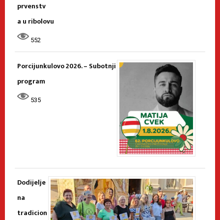
prvenstv
a u ribolovu
552
Porcijunkulovo 2026. – Subotnji
program
535
Dodijelje
na
tradicion