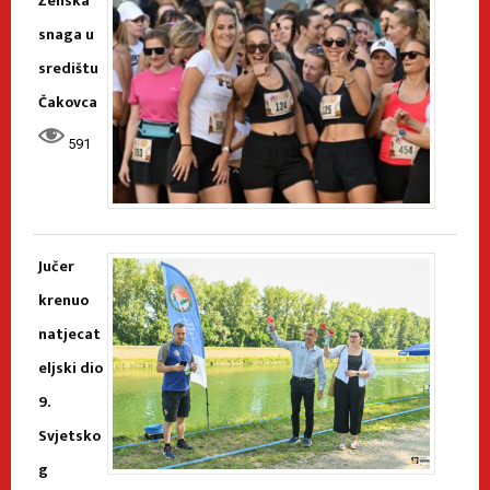
Ženska
snaga u
središtu
Čakovca
591
Jučer
krenuo
natjecat
eljski dio
9.
Svjetsko
g