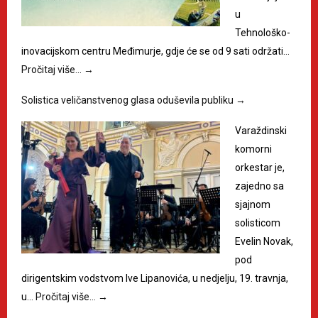
u
Tehnološko-
inovacijskom centru Međimurje, gdje će se od 9 sati održati…
Pročitaj više…
→
Solistica veličanstvenog glasa oduševila publiku
→
Varaždinski
komorni
orkestar je,
zajedno sa
sjajnom
solisticom
Evelin Novak,
pod
dirigentskim vodstvom Ive Lipanovića, u nedjelju, 19. travnja,
u…
Pročitaj više…
→