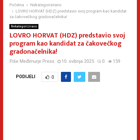
Početna
Nekategorizirano
LOVRO HORVAT (HDZ) predstavio svoj program kao kandidat
za čakovečkog gradonačelnika!
Nekategorizirano
LOVRO HORVAT (HDZ) predstavio svoj
program kao kandidat za čakovečkog
gradonačelnika!
Piše
Međimurje Press
10. svibnja 2025
0
159
PODIJELI
0