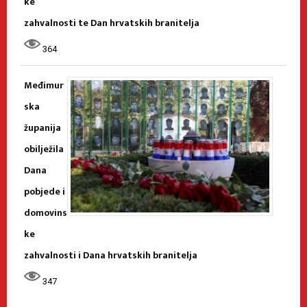
ke
zahvalnosti te Dan hrvatskih branitelja
364
Međimur
ska
županija
obilježila
Dana
pobjede i
domovins
ke
zahvalnosti i Dana hrvatskih branitelja
347