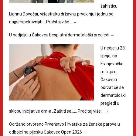
šahisticu
Liannu Dovečar, višestruku državnu prvakinju i jednu od
najperspektivnijih…
Pročitaj više…
→
U nedjelju u Čakovcu besplatni dermatološki pregledi
→
U nedjelju 28.
lipnja, na
Franjevačko
m trgu u
Čakovcu
održat će se
dermatološki
pregledi u
sklopu inicijative dm-a „Zaštiti se……
Pročitaj više…
→
Održano otvoreno Prvenstvo Hrvatske za ženske parove u
odbojci na pijesku Čakovec Open 2026
→