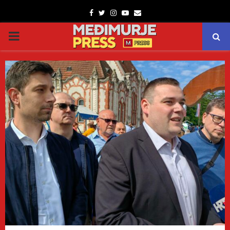
Facebook
Twitter
Instagram
Youtube
Email
PRIMARY
MENU