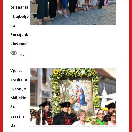
priznanja
„Najbolje
na
Porcijunk
ulovome”
527
Vjera,
tradicija
i veselje
obilježit
će
završni
dan