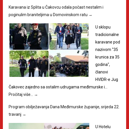
Karavana iz Splita u Čakovcu odala počast nestalim i
poginulim braniteljima u Domovinskom ratu
→
U sklopu
tradicionalne
karavane pod
nazivom "35
krunica za 35
godina",
članovi
HVIDR-e Jug
Čakovec zajedno sa ostalim udrugama međimurske i…
Pročitaj više…
→
Program obilježavanja Dana Međimurske županije, srijeda 22.
travanj
→
U Hotelu