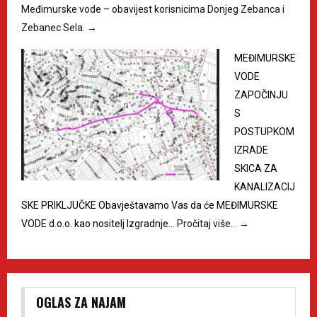
Međimurske vode – obavijest korisnicima Donjeg Zebanca i
Zebanec Sela.
→
MEĐIMURSKE
VODE
ZAPOČINJU
S
POSTUPKOM
IZRADE
SKICA ZA
KANALIZACIJ
SKE PRIKLJUČKE Obavještavamo Vas da će MEĐIMURSKE
VODE d.o.o. kao nositelj Izgradnje…
Pročitaj više…
→
OGLAS ZA NAJAM