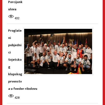
Porcijunk
ulova
432
Proglaše
ni
pobjedni
ci
Svjetsko
g
klupskog
prvenstv
a u feeder ribolovu
428