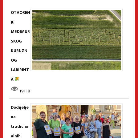
OTVOREN
JE
MEĐIMUR
SKOG
KURUZN
OG
LABIRINT
A
19118
Dodijelje
na
tradicion
alnih