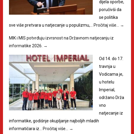
dijela oporbe,
poručivši da
se politika
sve više pretvara u natjecanje u populizmu,…
Pročitaj više…
→
MIK i MIS potvrđuju izvrsnost na Državnom natjecanju iz
informatike 2026.
→
Od 14. do 17.
travnja u
Vodicama je,
u hotelu
Imperial,
održano Drža
vno
natjecanje iz
informatike, godišnje okupljanje najboljih mladih
informatičara iz…
Pročitaj više…
→