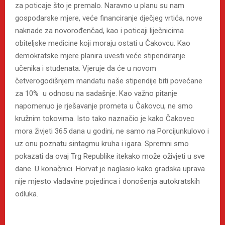
za poticaje što je premalo. Naravno u planu su nam
gospodarske mjere, veće financiranje dječjeg vrtića, nove
naknade za novorođenčad, kao i poticaji liječnicima
obiteljske medicine koji moraju ostati u Čakovcu. Kao
demokratske mjere planira uvesti veće stipendiranje
učenika i studenata. Vjeruje da će u novom
četverogodišnjem mandatu naše stipendije biti povećane
za 10% u odnosu na sadašnje. Kao važno pitanje
napomenuo je rješavanje prometa u Čakovcu, ne smo
kružnim tokovima. Isto tako naznačio je kako Čakovec
mora živjeti 365 dana u godini, ne samo na Porcijunkulovo i
uz onu poznatu sintagmu kruha i igara. Spremni smo
pokazati da ovaj Trg Republike itekako može oživjeti u sve
dane. U konačnici. Horvat je naglasio kako gradska uprava
nije mjesto vladavine pojedinca i donošenja autokratskih
odluka.