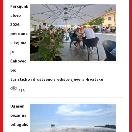
Porcijunk
ulovo
2026. –
pet dana
u kojima
je
Čakovec
bio
turističko i društveno središte sjevera Hrvatske
416
Ugašen
požar na
odlagališ