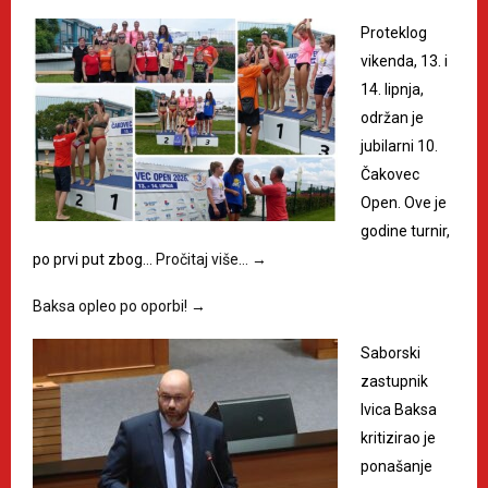
Proteklog
vikenda, 13. i
14. lipnja,
održan je
jubilarni 10.
Čakovec
Open. Ove je
godine turnir,
po prvi put zbog…
Pročitaj više…
→
Baksa opleo po oporbi!
→
Saborski
zastupnik
Ivica Baksa
kritizirao je
ponašanje