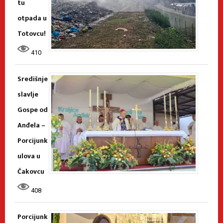
tu
otpada u
Totovcu!
410
Središnje
slavlje
Gospe od
Anđela –
Porcijunk
ulova u
Čakovcu
408
Porcijunk