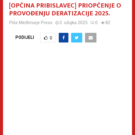
[OPĆINA PRIBISLAVEC] PRIOPĆENJE O
PROVOĐENJU DERATIZACIJE 2025.
Piše
Međimurje Press
3. ožujka 2025
0
82
PODIJELI
0