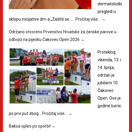
dermatološki
pregledi u
sklopu inicijative dm-a „Zaštiti se……
Pročitaj više…
→
Održano otvoreno Prvenstvo Hrvatske za ženske parove u
odbojci na pijesku Čakovec Open 2026
→
Proteklog
vikenda, 13. i
14. lipnja,
održan je
jubilarni 10.
Čakovec
Open. Ove je
godine turnir,
po prvi put zbog…
Pročitaj više…
→
Baksa opleo po oporbi!
→