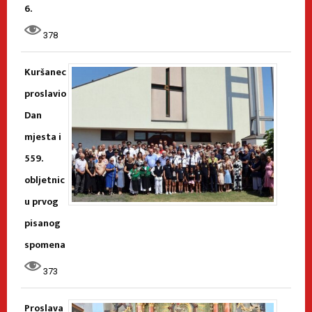
6.
378
Kuršanec
proslavio
Dan
mjesta i
559.
obljetnic
u prvog
pisanog
spomena
373
Proslava