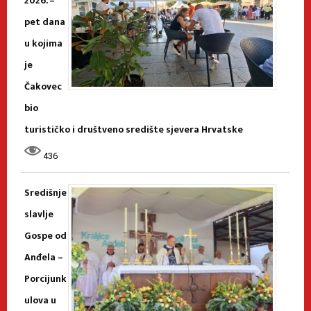
2026. –
pet dana
u kojima
je
Čakovec
bio
turističko i društveno središte sjevera Hrvatske
436
Središnje
slavlje
Gospe od
Anđela –
Porcijunk
ulova u