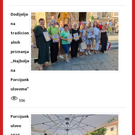
Dodijelje
na
tradicion
alnih
priznanja
„Najbolje
na
Porcijunk
ulovome”
556
Porcijunk
ulovo