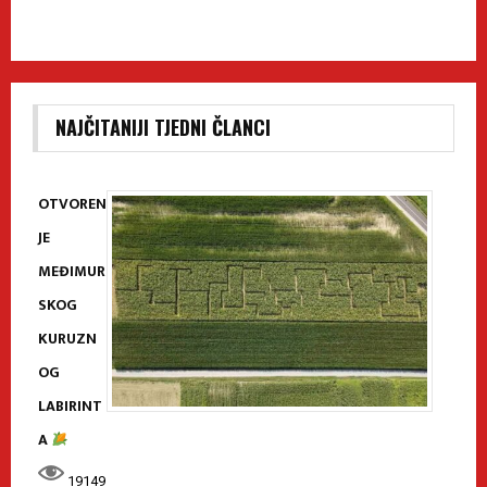
NAJČITANIJI TJEDNI ČLANCI
OTVOREN
JE
MEĐIMUR
SKOG
KURUZN
OG
LABIRINT
A
19149