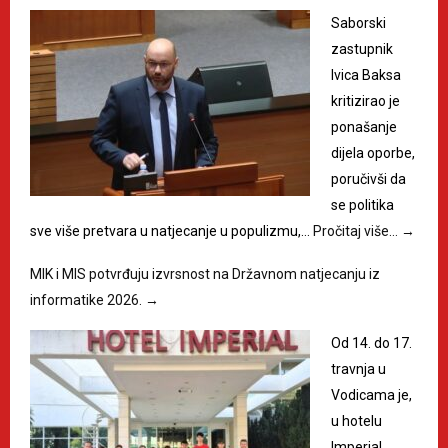
Saborski
zastupnik
Ivica Baksa
kritizirao je
ponašanje
dijela oporbe,
poručivši da
se politika
sve više pretvara u natjecanje u populizmu,…
Pročitaj više…
→
MIK i MIS potvrđuju izvrsnost na Državnom natjecanju iz
informatike 2026.
→
Od 14. do 17.
travnja u
Vodicama je,
u hotelu
Imperial,