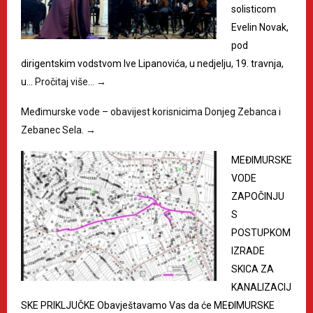
solisticom
Evelin Novak,
pod
dirigentskim vodstvom Ive Lipanovića, u nedjelju, 19. travnja,
u…
Pročitaj više…
→
Međimurske vode – obavijest korisnicima Donjeg Zebanca i
Zebanec Sela.
→
MEĐIMURSKE
VODE
ZAPOČINJU
S
POSTUPKOM
IZRADE
SKICA ZA
KANALIZACIJ
SKE PRIKLJUČKE Obavještavamo Vas da će MEĐIMURSKE