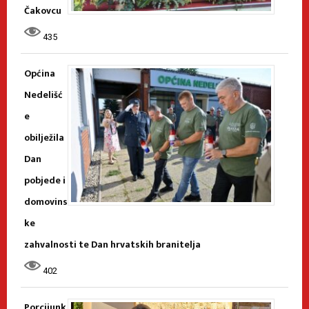
Čakovcu
435
Općina
Nedelišć
e
obilježila
Dan
pobjede i
domovins
ke
zahvalnosti te Dan hrvatskih branitelja
402
Porcijunk