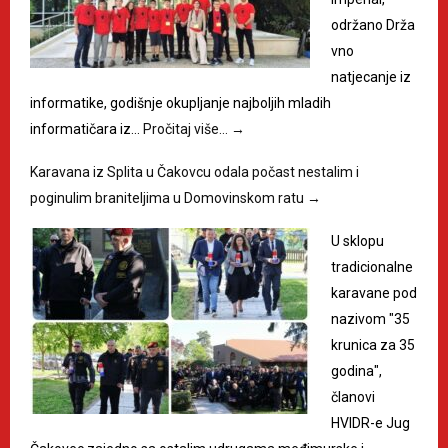
održano Drža
vno
natjecanje iz
informatike, godišnje okupljanje najboljih mladih
informatičara iz…
Pročitaj više…
→
Karavana iz Splita u Čakovcu odala počast nestalim i
poginulim braniteljima u Domovinskom ratu
→
U sklopu
tradicionalne
karavane pod
nazivom "35
krunica za 35
godina",
članovi
HVIDR-e Jug