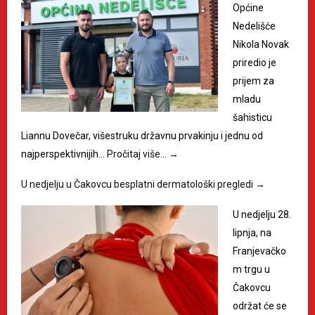
Općine
Nedelišće
Nikola Novak
priredio je
prijem za
mladu
šahisticu
Liannu Dovečar, višestruku državnu prvakinju i jednu od
najperspektivnijih…
Pročitaj više…
→
U nedjelju u Čakovcu besplatni dermatološki pregledi
→
U nedjelju 28.
lipnja, na
Franjevačko
m trgu u
Čakovcu
održat će se