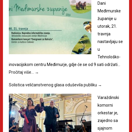
Dani
Međimurske
županije u
utorak, 21.
travnja
nastavljaju se
u
Tehnološko-
inovacijskom centru Međimurje, gdje će se od 9 sati održati…
Pročitaj više…
→
Solistica veličanstvenog glasa oduševila publiku
→
Varaždinski
komorni
orkestar je,
zajedno sa
sjajnom