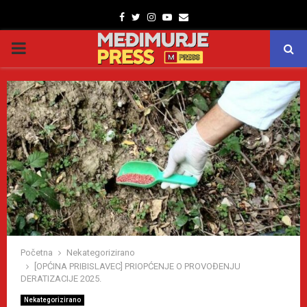
Facebook
Twitter
Instagram
Youtube
Email
PRIMARY
MENU
Početna
Nekategorizirano
[OPĆINA PRIBISLAVEC] PRIOPĆENJE O PROVOĐENJU
DERATIZACIJE 2025.
Nekategorizirano