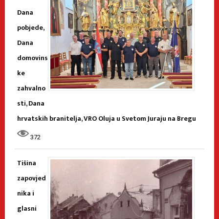
Dana
pobjede,
Dana
domovins
ke
zahvalno
sti, Dana
hrvatskih branitelja, VRO Oluja u Svetom Juraju na Bregu
372
Tišina
zapovjed
nika i
glasni