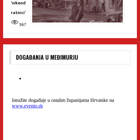
‘vikend
ratnici’
367
DOGAĐANJA U MEĐIMURJU