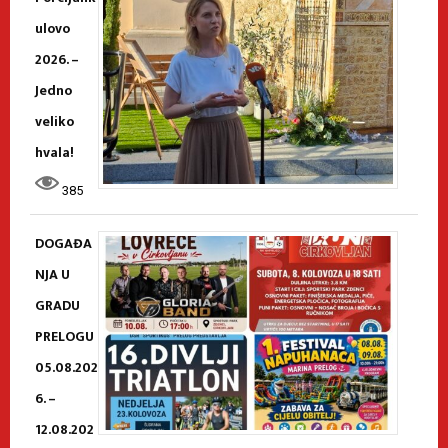
ulovo
2026. –
Jedno
veliko
hvala!
385
DOGAĐA
NJA U
GRADU
PRELOGU
05.08.202
6. –
12.08.202