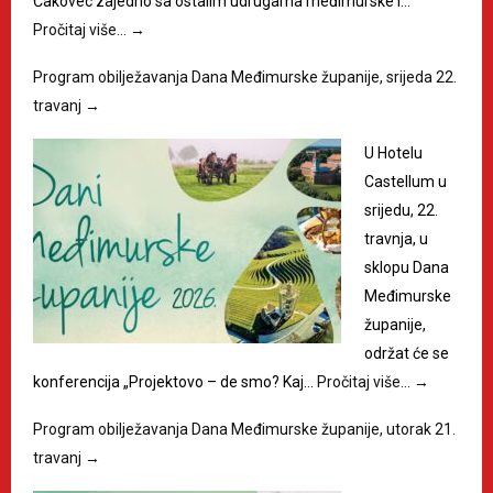
Čakovec zajedno sa ostalim udrugama međimurske i…
Pročitaj više…
→
Program obilježavanja Dana Međimurske županije, srijeda 22.
travanj
→
U Hotelu
Castellum u
srijedu, 22.
travnja, u
sklopu Dana
Međimurske
županije,
održat će se
konferencija „Projektovo – de smo? Kaj…
Pročitaj više…
→
Program obilježavanja Dana Međimurske županije, utorak 21.
travanj
→