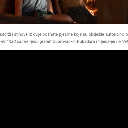
adrži i stihove iz dvije poznate pjesme koje su obilježile autoricino 
ih: “
Kad palme njišu grane
” Dubrovačkih trubadura i “
Sjećanje na Ve