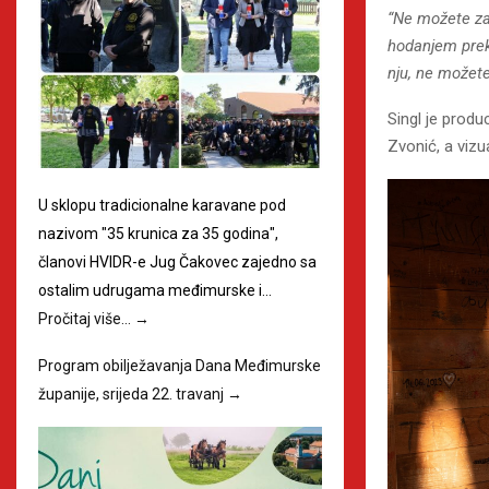
“Ne možete zas
hodanjem prek
nju, ne možete 
Singl je prod
Zvonić, a vizu
U sklopu tradicionalne karavane pod
nazivom "35 krunica za 35 godina",
članovi HVIDR-e Jug Čakovec zajedno sa
ostalim udrugama međimurske i…
Pročitaj više…
→
Program obilježavanja Dana Međimurske
županije, srijeda 22. travanj
→