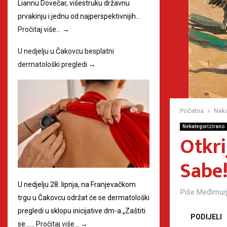
Liannu Dovečar, višestruku državnu
prvakinju i jednu od najperspektivnijih…
Pročitaj više…
→
U nedjelju u Čakovcu besplatni
dermatološki pregledi
→
Početna
Neka
Nekategorizirano
Otkri
Sabe
U nedjelju 28. lipnja, na Franjevačkom
Piše
Međimurj
trgu u Čakovcu održat će se dermatološki
pregledi u sklopu inicijative dm-a „Zaštiti
PODIJELI
se……
Pročitaj više…
→