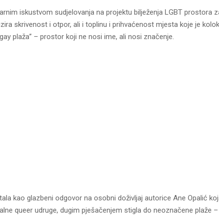
varnim iskustvom sudjelovanja na projektu bilježenja LGBT prostora z
ira skrivenost i otpor, ali i toplinu i prihvaćenost mjesta koje je kolok
ay plaža” – prostor koji ne nosi ime, ali nosi značenje.
ala kao glazbeni odgovor na osobni doživljaj autorice Ane Opalić koja
kalne queer udruge, dugim pješačenjem stigla do neoznačene plaže –