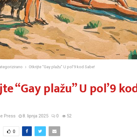
tegorizirano
Otkrijte “Gay plažu” U pol’9 kod Sabe!
jte “Gay plažu” U pol’9 ko
!
e Press
8. lipnja 2025
0
52
0