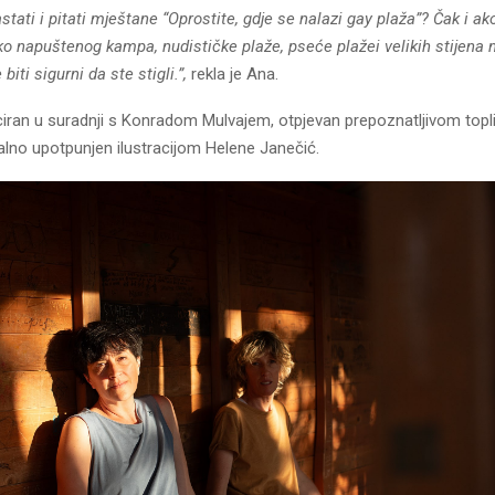
tati i pitati mještane “Oprostite, gdje se nalazi gay plaža”?
Čak i ak
o napuštenog kampa, nudističke plaže, pseće plaže
i velikih stijena
biti sigurni da ste stigli.”,
rekla je Ana.
uciran u suradnji s Konradom Mulvajem, otpjevan prepoznatljivom top
alno upotpunjen ilustracijom Helene Janečić.