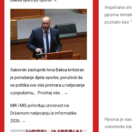
Inspirirana st
pjesma tematiz
poznato kao “g
Saborski zastupnik Ivica Baksa kritizirao
je ponašanje dijela oporbe, poručivši da
se politika sve više pretvara u natjecanje
u populizmu,…
Pročitaj više…
→
MIK i MIS potvrđuju izvrsnost na
Državnom natjecanju iz informatike
Pjesma je nast
2026.
→
volonterke lo