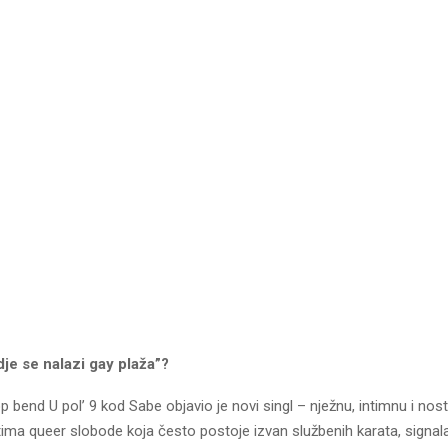
dje se nalazi gay plaža”?
 bend U pol’ 9 kod Sabe objavio je novi singl – nježnu, intimnu i nos
ima queer slobode koja često postoje izvan službenih karata, signala