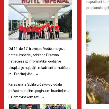
napušteni kamp
preplanula tijel
Od 14. do 17. travnja u Vodicama je, u
hotelu Imperial, održano Državno
natjecanje iz informatike, godišnje
okupljanje najboljih mladih informatičara
iz…
Pročitaj više…
→
Karavana iz Splita u Čakovcu odala
počast nestalim i poginulim braniteljima
u Domovinskom ratu
→