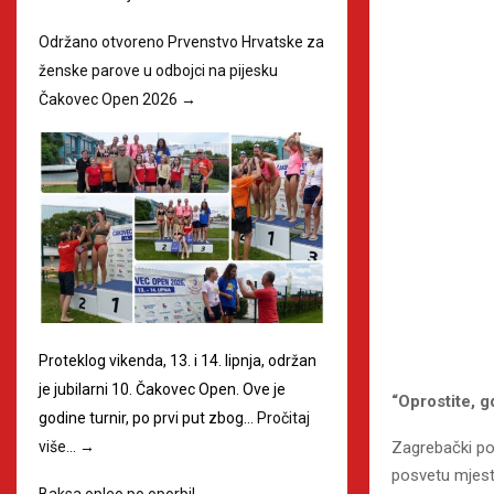
Održano otvoreno Prvenstvo Hrvatske za
ženske parove u odbojci na pijesku
Čakovec Open 2026
→
Proteklog vikenda, 13. i 14. lipnja, održan
je jubilarni 10. Čakovec Open. Ove je
“Oprostite, g
godine turnir, po prvi put zbog…
Pročitaj
Zagrebački pop
više…
→
posvetu mjest
Baksa opleo po oporbi!
→