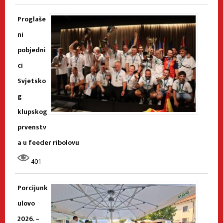
Proglaše
ni
pobjedni
ci
Svjetsko
g
klupskog
prvenstv
a u feeder ribolovu
401
Porcijunk
ulovo
2026. –