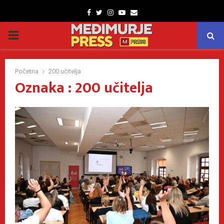
Facebook
Twitter
Instagram
Youtube
Email
PRIMARY
MENU
Početna
200 učitelja
Oznaka : 200 učitelja