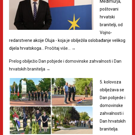
Međimurja,
poštovani
hrvatski
branitelji, od
Vojno-
redarstvene akcije Oluja - koja je obilježila oslobađanje velikog
dijela hrvatskoga…
Pročitaj više…
→
Prelog obilježio Dan pobjede i domovinske zahvalnosti i Dan
hrvatskih branitelja
→
5. kolovoza
obilježava se
Dan pobjede i
domovinske
zahvalnosti i
Dan hrvatskih
branitelja.