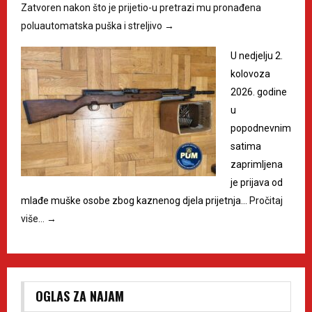
Zatvoren nakon što je prijetio-u pretrazi mu pronađena
poluautomatska puška i streljivo
→
U nedjelju 2.
kolovoza
2026. godine
u
popodnevnim
satima
zaprimljena
je prijava od
mlađe muške osobe zbog kaznenog djela prijetnja…
Pročitaj
više…
→
OGLAS ZA NAJAM