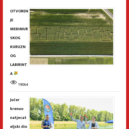
OTVOREN
JE
MEĐIMUR
SKOG
KURUZN
OG
LABIRINT
A
19064
Jučer
krenuo
natjecat
eljski dio