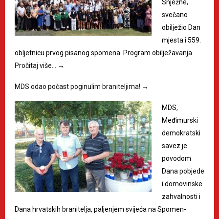
Snježne,
svečano
obilježio Dan
mjesta i 559.
obljetnicu prvog pisanog spomena. Program obilježavanja…
Pročitaj više…
→
MDS odao počast poginulim braniteljima!
→
MDS,
Međimurski
demokratski
savez je
povodom
Dana pobjede
i domovinske
zahvalnosti i
Dana hrvatskih branitelja, paljenjem svijeća na Spomen-