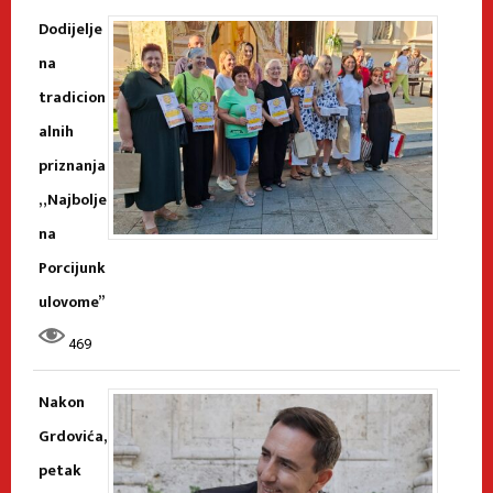
Dodijelje
na
tradicion
alnih
priznanja
„Najbolje
na
Porcijunk
ulovome”
469
Nakon
Grdovića,
petak