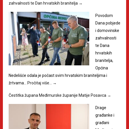
zahvalnosti te Dan hrvatskih branitelja
→
Povodom
Dana pobjede
i domovinske
zahvalnosti
te Dana
hrvatskih
branitelja,
Općina
Nedelišće odala je počast svim hrvatskim braniteljima i
žrtvama…
Pročitaj više…
→
Čestitka župana Međimurske županije Matije Posavca
→
Drage
građanke i
građani