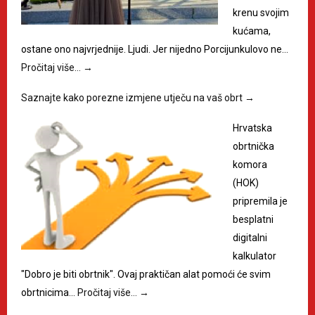
krenu svojim
kućama,
ostane ono najvrjednije. Ljudi. Jer nijedno Porcijunkulovo ne…
Pročitaj više…
→
Saznajte kako porezne izmjene utječu na vaš obrt
→
Hrvatska
obrtnička
komora
(HOK)
pripremila je
besplatni
digitalni
kalkulator
"Dobro je biti obrtnik". Ovaj praktičan alat pomoći će svim
obrtnicima…
Pročitaj više…
→