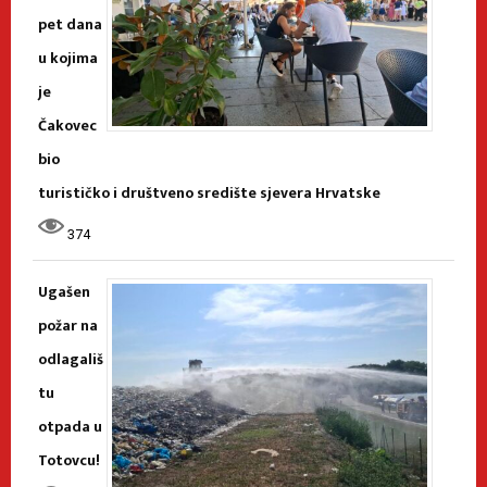
pet dana
u kojima
je
Čakovec
bio
turističko i društveno središte sjevera Hrvatske
374
Ugašen
požar na
odlagališ
tu
otpada u
Totovcu!