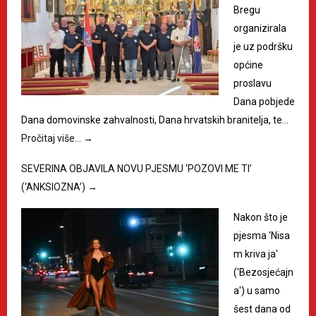
Bregu
organizirala
je uz podršku
općine
proslavu
Dana pobjede
Dana domovinske zahvalnosti, Dana hrvatskih branitelja, te…
Pročitaj više…
→
SEVERINA OBJAVILA NOVU PJESMU ‘POZOVI ME TI’
(‘ANKSIOZNA’)
→
Nakon što je
pjesma 'Nisa
m kriva ja'
('Bezosjećajn
a') u samo
šest dana od