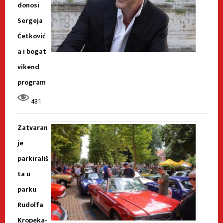
donosi
Sergeja
Ćetković
a i bogat
vikend
program
431
Zatvaran
je
parkirališ
ta u
parku
Rudolfa
Kropeka-