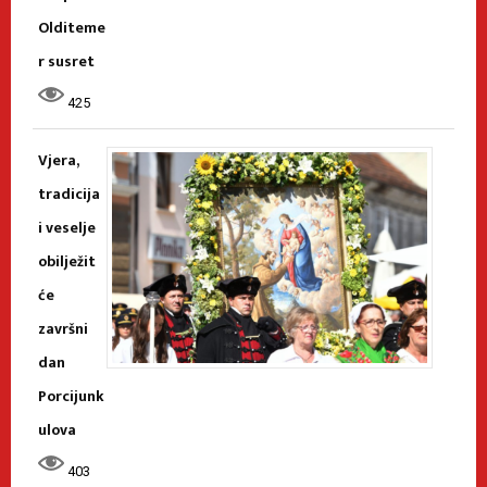
Olditeme
r susret
425
Vjera,
tradicija
i veselje
obilježit
će
završni
dan
Porcijunk
ulova
403