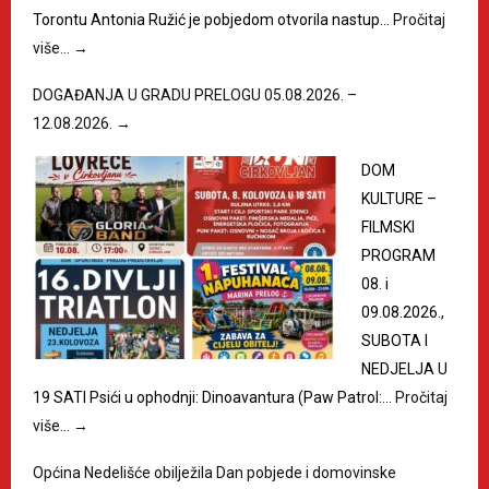
Torontu Antonia Ružić je pobjedom otvorila nastup…
Pročitaj
više…
→
DOGAĐANJA U GRADU PRELOGU 05.08.2026. –
12.08.2026.
→
DOM
KULTURE –
FILMSKI
PROGRAM
08. i
09.08.2026.,
SUBOTA I
NEDJELJA U
19 SATI Psići u ophodnji: Dinoavantura (Paw Patrol:…
Pročitaj
više…
→
Općina Nedelišće obilježila Dan pobjede i domovinske