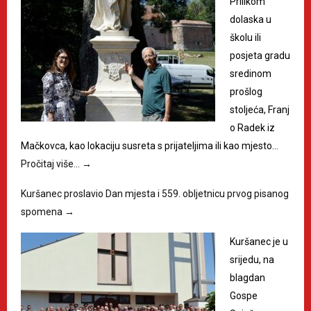
Prilikom
dolaska u
školu ili
posjeta gradu
sredinom
prošlog
stoljeća, Franj
o Radek iz
Mačkovca, kao lokaciju susreta s prijateljima ili kao mjesto…
Pročitaj više…
→
Kuršanec proslavio Dan mjesta i 559. obljetnicu prvog pisanog
spomena
→
Kuršanec je u
srijedu, na
blagdan
Gospe