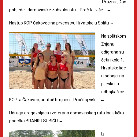
Praznik, Dan
pobjede i domovinske zahvalnosti i…
Pročitaj više…
→
Nastup KOP Čakovec na prvenstvu Hrvatske u Splitu
→
Na splitskom
Žnjanu
odigrana su
četiri kola 1.
Hrvatske lige
u odbojci na
pijesku, a
odbojkašice
KOP-a Čakovec, unatoč brojnim…
Pročitaj više…
→
Udruga dragovoljaca i veterana domovinskog rata logistička
podrška BRANKU SUBIĆU
→
Iz