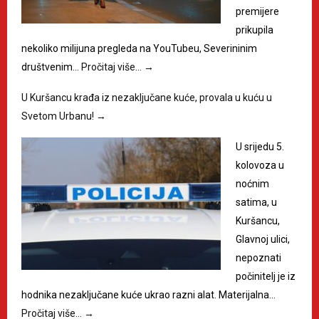
premijere
prikupila
nekoliko milijuna pregleda na YouTubeu, Severininim
društvenim…
Pročitaj više…
→
U Kuršancu krađa iz nezaključane kuće, provala u kuću u
Svetom Urbanu!
→
U srijedu 5.
kolovoza u
noćnim
satima, u
Kuršancu,
Glavnoj ulici,
nepoznati
počinitelj je iz
hodnika nezaključane kuće ukrao razni alat. Materijalna…
Pročitaj više…
→