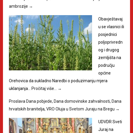
ambrozije
→
Obavještavaj
u se vlasnici ili
posjednici
poljoprivredn
og i drugog
zemljišta na
području
općine
Orehovica da sukladno Naredbi o poduzimanju mjera
uklanjanja…
Pročitaj više…
→
Proslava Dana pobjede, Dana domovinske zahvalnosti, Dana
hrvatskih branitelja, VRO Oluja u Svetom Juraju na Bregu
→
UDVDR Sveti
Juraj na