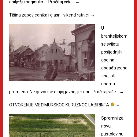
obilježju poginulim…
Pročitaj više…
→
Tišina zapovjednika i glasni ‘vikend ratnici’
→
U
braniteljskom
se svijetu
posljednjih
godina
događa jedna
tiha, ali
uporna
promjena. Ne govori se o njoj javno, jer oni…
Pročitaj više…
→
OTVORENJE MEĐIMURSKOG KURUZNOG LABIRINTA
→
Spremni za
novu
pustolovinu