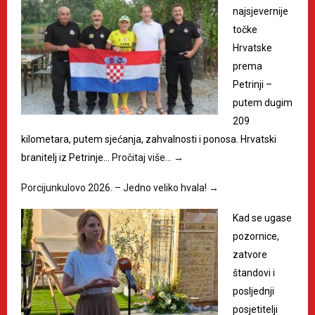
najsjevernije
točke
Hrvatske
prema
Petrinji –
putem dugim
209
kilometara, putem sjećanja, zahvalnosti i ponosa. Hrvatski
branitelj iz Petrinje…
Pročitaj više…
→
Porcijunkulovo 2026. – Jedno veliko hvala!
→
Kad se ugase
pozornice,
zatvore
štandovi i
posljednji
posjetitelji