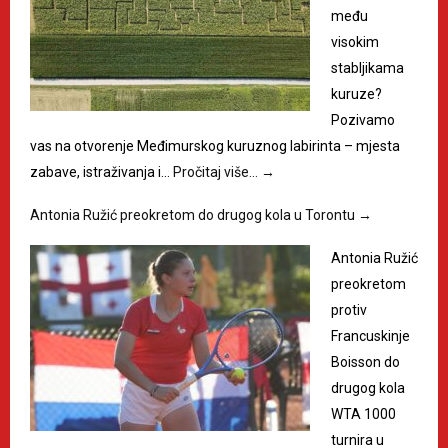
među
visokim
stabljikama
kuruze?
Pozivamo
vas na otvorenje Međimurskog kuruznog labirinta – mjesta
zabave, istraživanja i…
Pročitaj više…
→
Antonia Ružić preokretom do drugog kola u Torontu
→
Antonia Ružić
preokretom
protiv
Francuskinje
Boisson do
drugog kola
WTA 1000
turnira u