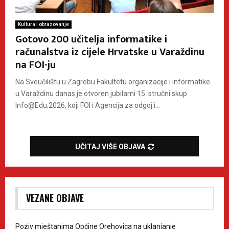
Kultura i obrazovanje
Gotovo 200 učitelja informatike i
računalstva iz cijele Hrvatske u Varaždinu
na FOI-ju
Na Sveučilištu u Zagrebu Fakultetu organizacije i informatike
u Varaždinu danas je otvoren jubilarni 15. stručni skup
Info@Edu.2026, koji FOI i Agencija za odgoj i...
UČITAJ VIŠE OBJAVA
VEZANE OBJAVE
Poziv mještanima Općine Orehovica na uklanjanje