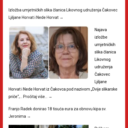
Izložba umjetničkih slika članica Likovnog udruženja Čakovec
Ljiljane Horvat i Nede Horvat
→
Najava
izložbe
umjetničkih
slika članica
Likovnog
udruženja
Čakovec
Ljiljane
Horvat i Nede Horvat iz Čakovca pod nazivom „Dvije slikarske
priče“,…
Pročitaj više…
→
Franjo Radek donirao 18 tisuća eura za obnovu kipa sv.
Jeronima
→