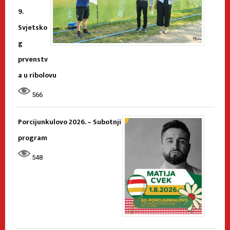
9.
Svjetsko
g
prvenstv
a u ribolovu
566
Porcijunkulovo 2026. – Subotnji
program
548