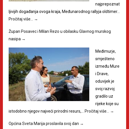
najprepoznat
ljivijih događanja ovoga kraja, Međunarodnog rallyja oldtimer…
Pročitaj više…
→
Župan Posavec i Milan Rezo u obilasku Glavnog murskog
nasipa
→
Međimurje,
smješteno
između Mure
i Drave,
oduvijek je
svoj razvoj
gradilo uz
rijeke koje su
istodobno njegov najveći prirodni resurs,…
Pročitaj više…
→
Općina Sveta Marija proslavila svoj dan
→