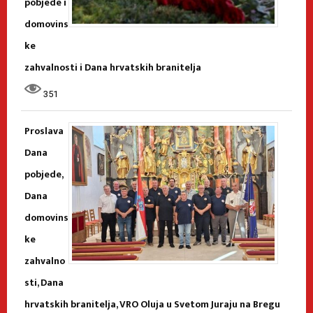
pobjede i
domovins
ke
zahvalnosti i Dana hrvatskih branitelja
351
Proslava
Dana
pobjede,
Dana
domovins
ke
zahvalno
sti, Dana
hrvatskih branitelja, VRO Oluja u Svetom Juraju na Bregu