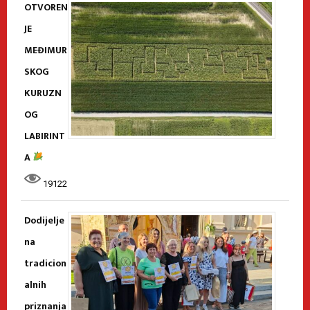
OTVOREN
JE
MEĐIMUR
SKOG
KURUZN
OG
LABIRINT
A
19122
Dodijelje
na
tradicion
alnih
priznanja