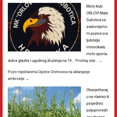
Moto klub
ORLOVI Mala
Subotica sa
zadovoljstvo
m poziva sve
ljubitelje
motocikala,
moto sporta,
dobre glazbe i ugodnog druženja na 19.…
Pročitaj više…
→
Poziv mještanima Općine Orehovica na uklanjanje
ambrozije
→
Obavještavaj
u se vlasnici ili
posjednici
poljoprivredn
og i drugog