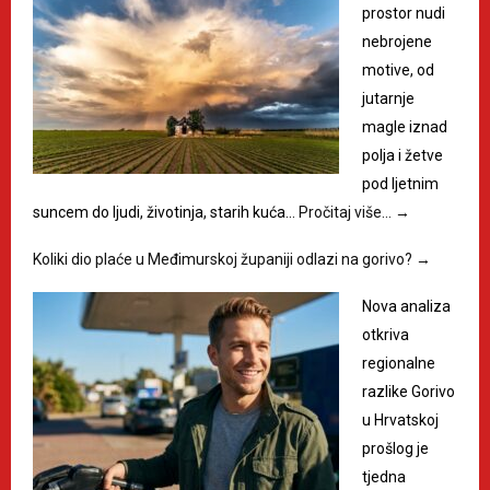
prostor nudi
nebrojene
motive, od
jutarnje
magle iznad
polja i žetve
pod ljetnim
suncem do ljudi, životinja, starih kuća…
Pročitaj više…
→
Koliki dio plaće u Međimurskoj županiji odlazi na gorivo?
→
Nova analiza
otkriva
regionalne
razlike Gorivo
u Hrvatskoj
prošlog je
tjedna