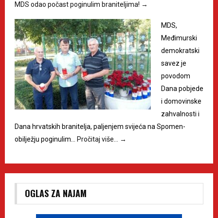
MDS odao počast poginulim braniteljima!
→
MDS,
Međimurski
demokratski
savez je
povodom
Dana pobjede
i domovinske
zahvalnosti i
Dana hrvatskih branitelja, paljenjem svijeća na Spomen-
obilježju poginulim…
Pročitaj više…
→
OGLAS ZA NAJAM