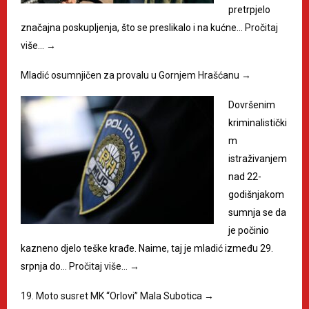
pretrpjelo
značajna poskupljenja, što se preslikalo i na kućne…
Pročitaj
više…
→
Mladić osumnjičen za provalu u Gornjem Hrašćanu
→
Dovršenim
kriminalistički
m
istraživanjem
nad 22-
godišnjakom
sumnja se da
je počinio
kazneno djelo teške krađe. Naime, taj je mladić između 29.
srpnja do…
Pročitaj više…
→
19. Moto susret MK “Orlovi” Mala Subotica
→