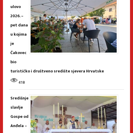
ulovo
2026. –
pet dana
u kojima
je
Čakovec
bio
turističko i društveno središte sjevera Hrvatske
418
Središnje
slavlje
Gospe od
Anđela –