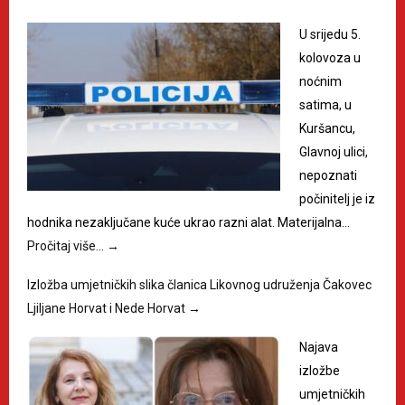
U srijedu 5.
kolovoza u
noćnim
satima, u
Kuršancu,
Glavnoj ulici,
nepoznati
počinitelj je iz
hodnika nezaključane kuće ukrao razni alat. Materijalna…
Pročitaj više…
→
Izložba umjetničkih slika članica Likovnog udruženja Čakovec
Ljiljane Horvat i Nede Horvat
→
Najava
izložbe
umjetničkih