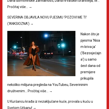
Dana domovinske zahvalnosti, Dana hrvatskih branitelja, te…
Pročitaj više…
→
SEVERINA OBJAVILA NOVU PJESMU ‘POZOVI ME TI’
(‘ANKSIOZNA’)
→
Nakon što je
pjesma 'Nisa
m kriva ja'
('Bezosjećajn
a') u samo
šest dana od
premijere
prikupila
nekoliko milijuna pregleda na YouTubeu, Severininim
društvenim…
Pročitaj više…
→
U Kuršancu krađa iz nezaključane kuće, provala u kuću u
Svetom Urbanu!
→