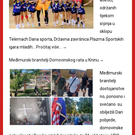
održanih
tijekom
srpnja u
sklopu
Telemach Dana sporta, Državna završnica Plazma Sportskih
igara mladih…
Pročitaj više…
→
Međimurski branitelji Domovinskog rata u Kninu
→
Međimurski
branitelji
dostojanstve
no, ponosno i
svečano su
obilježili Dan
pobjede,
domovinske