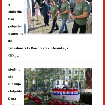
e
obilježila
Dan
pobjede i
domovins
ke
zahvalnosti te Dan hrvatskih branitelja
371
Međimur
ska
županija
obilježila
Dana