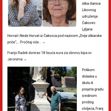
slika članica
Likovnog
udruženja
Čakovec
Ljiljane
Horvat i Nede Horvat iz Čakovca pod nazivom „Dvije slikarske
priče“,…
Pročitaj više…
→
Franjo Radek donirao 18 tisuća eura za obnovu kipa sv.
Jeronima
→
Prilikom
dolaska u
školu ili
posjeta gradu
sredinom
prošlog
stoljeća, Franj