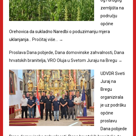
zemljišta na
području
općine
Orehovica da sukladno Naredbi o poduzimanju mjera
uklanjanja…
Pročitaj više…
→
Proslava Dana pobjede, Dana domovinske zahvalnosti, Dana
hrvatskih branitelja, VRO Oluja u Svetom Juraju na Bregu
→
UDVDR Sveti
Juraj na
Bregu
organizirala
je uz podršku
općine
proslavu
Dana pobjede