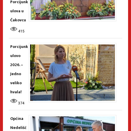
Porcijunk
ulova u
Čakovcu
415
Porcijunk
ulovo
2026. –
Jedno
veliko
hvala!
374
Općina
Nedelišć