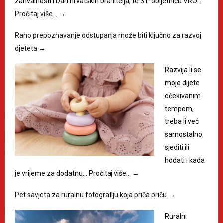
zahvalnosti i Dan hrvatskih branitelja, te 31. obljetnicu VRO…
Pročitaj više…
→
Rano prepoznavanje odstupanja može biti ključno za razvoj
djeteta
→
Razvija li se
moje dijete
očekivanim
tempom,
treba li već
samostalno
sjediti ili
hodati i kada
je vrijeme za dodatnu…
Pročitaj više…
→
Pet savjeta za ruralnu fotografiju koja priča priču
→
Ruralni