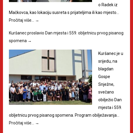
o Radek iz
Mačkovca, kao lokaciju susreta s prijateljima ili kao mjesto…
Pročitaj više…
→
Kuršanec proslavio Dan mjesta i 559. obljetnicu prvog pisanog
spomena
→
Kuršanec je u
srijedu, na
blagdan
Gospe
Snježne,
svečano
obilježio Dan
mjesta i 559.
obljetnicu prvog pisanog spomena. Program obilježavanja…
Pročitaj više…
→