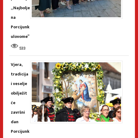
„Najbolje
na
Porcijunk
ulovome”
533
Vjera,
tradicija
i veselje
obilježit
će
završni
dan
Porcijunk