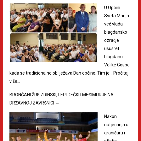
U Općini
Sveta Marija
već vlada
blagdansko
ozračje
ususret
blagdanu
Velike Gospe,
kada se tradicionalno obilježava Dan općine. Tim je…
Pročitaj
više…
→
BRONČANI ŽRK ZRINSKI, LEPI DEČKI I MEĐIMURJE NA
DRŽAVNOJ ZAVRŠNICI
→
Nakon
natjecanja u
graničaru i
atletici,