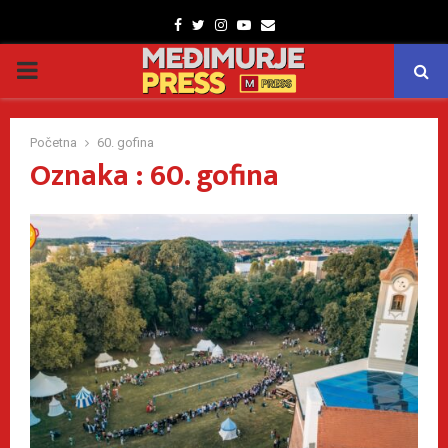
Facebook
Twitter
Instagram
Youtube
Email
PRIMARY
MENU
Početna
60. gofina
Oznaka : 60. gofina