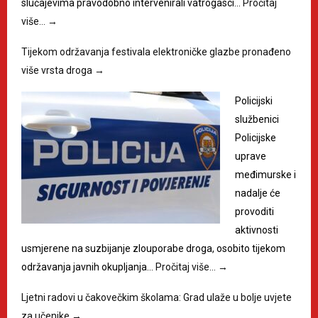
slučajevima pravodobno intervenirali vatrogasci…
Pročitaj
više…
→
Tijekom održavanja festivala elektroničke glazbe pronađeno
više vrsta droga
→
Policijski
službenici
Policijske
uprave
međimurske i
nadalje će
provoditi
aktivnosti
usmjerene na suzbijanje zlouporabe droga, osobito tijekom
održavanja javnih okupljanja…
Pročitaj više…
→
Ljetni radovi u čakovečkim školama: Grad ulaže u bolje uvjete
za učenike
→