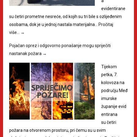
a
evidentirane
su četiri prometne nesreće, od kojih su tri bile s ozlijeđenim
osobama, dok je u jednoj nastala materijalna…
Pročitaj
više…
→
Pojačan oprez i odgovorno ponašanje mogu spriječiti
nastanak požara
→
Tijekom
petka, 7.
kolovoza na
području Međ
imurske
županije evid
entirana
su četiri
požara na otvorenom prostoru, pri čemu su u svim