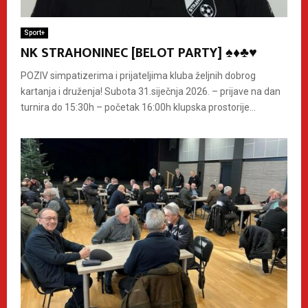
Sport+
NK STRAHONINEC [BELOT PARTY] ♠️♦️♣️♥️
POZIV simpatizerima i prijateljima kluba željnih dobrog
kartanja i druženja! Subota 31.siječnja 2026. – prijave na dan
turnira do 15:30h – početak 16:00h klupska prostorije...