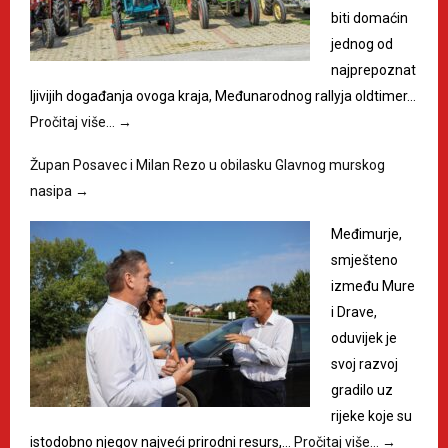
biti domaćin
jednog od
najprepoznat
ljivijih događanja ovoga kraja, Međunarodnog rallyja oldtimer…
Pročitaj više…
→
Župan Posavec i Milan Rezo u obilasku Glavnog murskog
nasipa
→
Međimurje,
smješteno
između Mure
i Drave,
oduvijek je
svoj razvoj
gradilo uz
rijeke koje su
istodobno njegov najveći prirodni resurs,…
Pročitaj više…
→