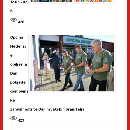
12.08.202
6.
456
Općina
Nedelišć
e
obilježila
Dan
pobjede i
domovins
ke
zahvalnosti te Dan hrvatskih branitelja
423