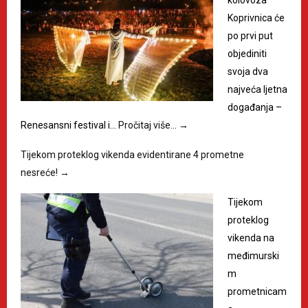
Koprivnica će
po prvi put
objediniti
svoja dva
najveća ljetna
događanja –
Renesansni festival i…
Pročitaj više…
→
Tijekom proteklog vikenda evidentirane 4 prometne
nesreće!
→
Tijekom
proteklog
vikenda na
međimurski
m
prometnicam