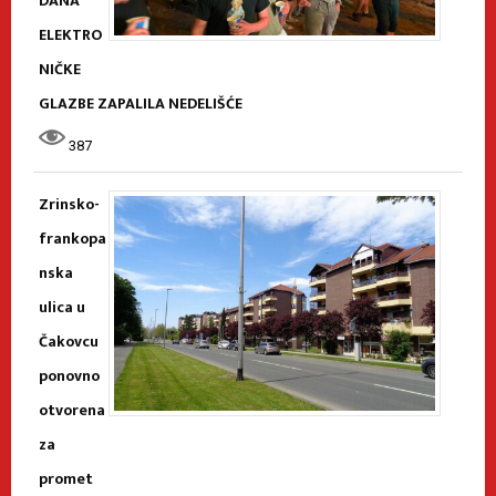
DANA
ELEKTRO
NIČKE
GLAZBE ZAPALILA NEDELIŠĆE
387
Zrinsko-
frankopa
nska
ulica u
Čakovcu
ponovno
otvorena
za
promet