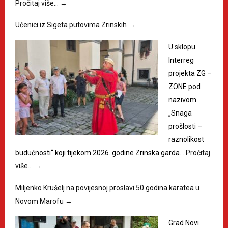
Pročitaj više…
→
Učenici iz Sigeta putovima Zrinskih
→
U sklopu
Interreg
projekta ZG –
ZONE pod
nazivom
„Snaga
prošlosti –
raznolikost
budućnosti“ koji tijekom 2026. godine Zrinska garda…
Pročitaj
više…
→
Miljenko Krušelj na povijesnoj proslavi 50 godina karatea u
Novom Marofu
→
Grad Novi