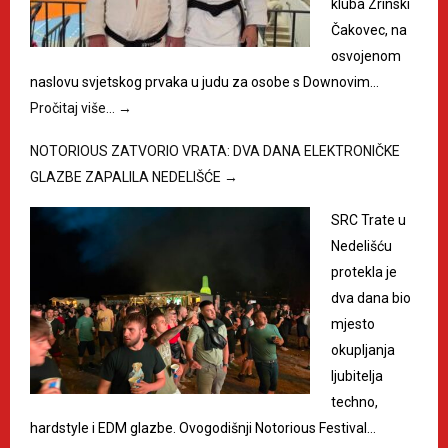
kluba Zrinski
Čakovec, na
osvojenom
naslovu svjetskog prvaka u judu za osobe s Downovim…
Pročitaj više…
→
NOTORIOUS ZATVORIO VRATA: DVA DANA ELEKTRONIČKE
GLAZBE ZAPALILA NEDELIŠĆE
→
SRC Trate u
Nedelišću
protekla je
dva dana bio
mjesto
okupljanja
ljubitelja
techno,
hardstyle i EDM glazbe. Ovogodišnji Notorious Festival…