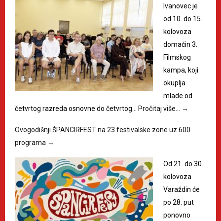
Ivanovec je
od 10. do 15.
kolovoza
domaćin 3.
Filmskog
kampa, koji
okuplja
mlade od
četvrtog razreda osnovne do četvrtog…
Pročitaj više…
→
Ovogodišnji ŠPANCIRFEST na 23 festivalske zone uz 600
programa
→
Od 21. do 30.
kolovoza
Varaždin će
po 28. put
ponovno