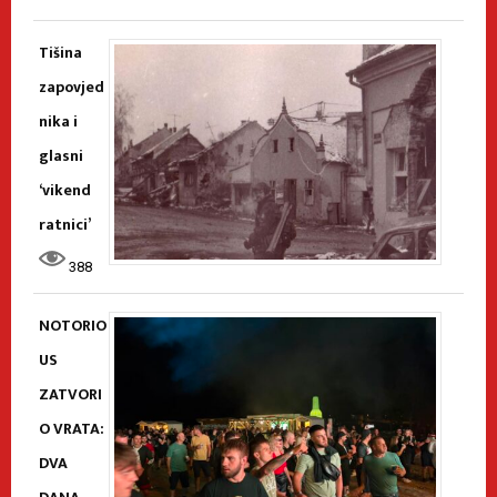
Tišina
zapovjed
nika i
glasni
‘vikend
ratnici’
388
NOTORIO
US
ZATVORI
O VRATA:
DVA