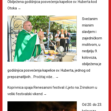
Obilježena godišnjica posvećenja kapelice sv. Huberta kod
Otoka
→
Svečanim
misnim
slavljem i
zajedničkom
molitvom, u
nedjelju 9.
kolovoza,
obilježena je
godišnjica posvećenja kapelice sv. Huberta, jednog od
prepoznatljivih…
Pročitaj više…
→
Koprivnica spaja Renesansni festival i Ljeto na Zrinskom u
veliki festivalski vikend
→
Od 20. do 23.
kolovoza