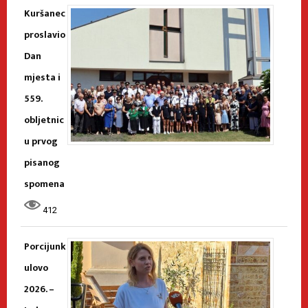
Kuršanec
proslavio
Dan
mjesta i
559.
obljetnic
u prvog
pisanog
spomena
412
Porcijunk
ulovo
2026. –