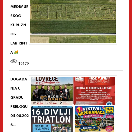
MEĐIMUR
SKOG
KURUZN
OG
LABIRINT
A
19179
DOGAĐA
NJA U
GRADU
PRELOGU
05.08.202
6. –