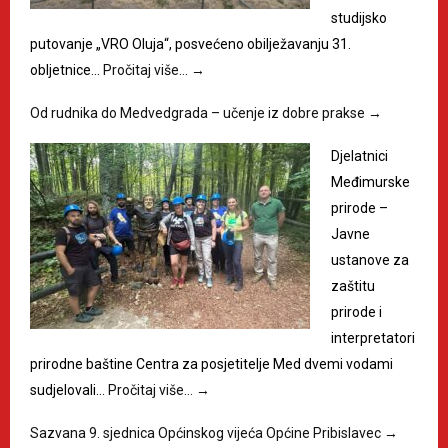
studijsko
putovanje „VRO Oluja“, posvećeno obilježavanju 31.
obljetnice…
Pročitaj više…
→
Od rudnika do Medvedgrada – učenje iz dobre prakse
→
Djelatnici
Međimurske
prirode –
Javne
ustanove za
zaštitu
prirode i
interpretatori
prirodne baštine Centra za posjetitelje Med dvemi vodami
sudjelovali…
Pročitaj više…
→
Sazvana 9. sjednica Općinskog vijeća Općine Pribislavec
→