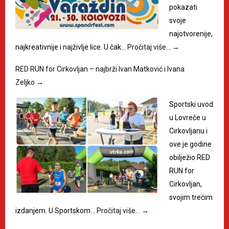
pokazati
svoje
najotvorenije,
najkreativnije i najživlje lice. U čak…
Pročitaj više…
→
RED RUN for Cirkovljan – najbrži Ivan Matković i Ivana
Zeljko
→
Sportski uvod
u Lovreče u
Cirkovljanu i
ove je godine
obilježio RED
RUN for
Cirkovljan,
svojim trećim
izdanjem. U Sportskom…
Pročitaj više…
→