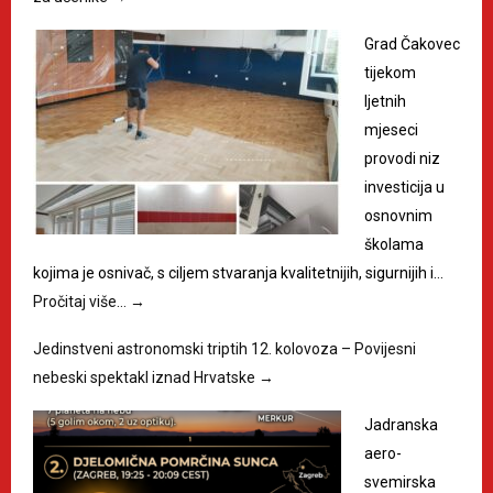
Grad Čakovec
tijekom
ljetnih
mjeseci
provodi niz
investicija u
osnovnim
školama
kojima je osnivač, s ciljem stvaranja kvalitetnijih, sigurnijih i…
Pročitaj više…
→
Jedinstveni astronomski triptih 12. kolovoza – Povijesni
nebeski spektakl iznad Hrvatske
→
Jadranska
aero-
svemirska