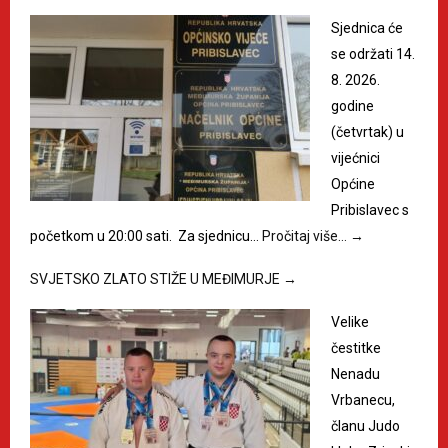
Sjednica će
se održati 14.
8. 2026.
godine
(četvrtak) u
vijećnici
Općine
Pribislavec s
početkom u 20:00 sati. Za sjednicu…
Pročitaj više…
→
SVJETSKO ZLATO STIŽE U MEĐIMURJE
→
Velike
čestitke
Nenadu
Vrbanecu,
članu Judo