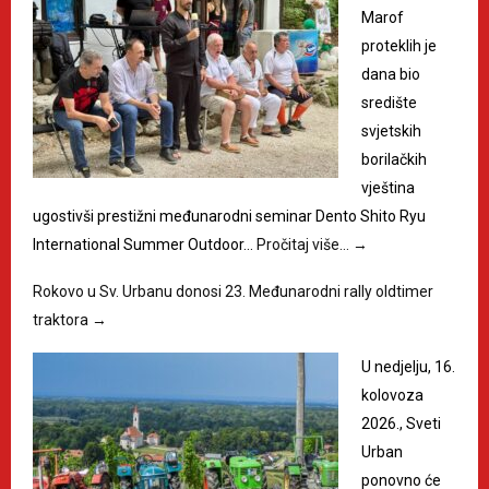
Marof
proteklih je
dana bio
središte
svjetskih
borilačkih
vještina
ugostivši prestižni međunarodni seminar Dento Shito Ryu
International Summer Outdoor…
Pročitaj više…
→
Rokovo u Sv. Urbanu donosi 23. Međunarodni rally oldtimer
traktora
→
U nedjelju, 16.
kolovoza
2026., Sveti
Urban
ponovno će