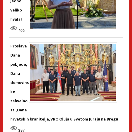
Jedno
veliko
hvala!
406
Proslava
Dana
pobjede,
Dana
domovins
ke
zahvalno
sti, Dana
hrvatskih branitelja, VRO Oluja u Svetom Juraju na Bregu
397