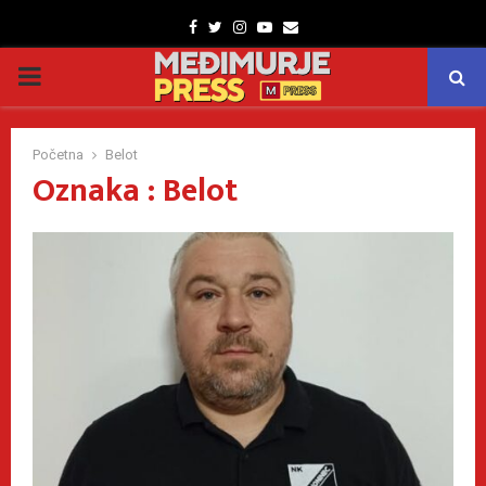
Facebook
Twitter
Instagram
Youtube
Email
PRIMARY
MENU
Početna
Belot
Oznaka : Belot