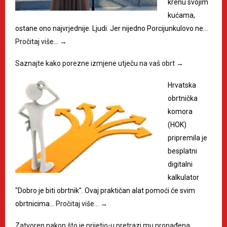
krenu svojim
kućama,
ostane ono najvrjednije. Ljudi. Jer nijedno Porcijunkulovo ne…
Pročitaj više…
→
Saznajte kako porezne izmjene utječu na vaš obrt
→
Hrvatska
obrtnička
komora
(HOK)
pripremila je
besplatni
digitalni
kalkulator
"Dobro je biti obrtnik". Ovaj praktičan alat pomoći će svim
obrtnicima…
Pročitaj više…
→
Zatvoren nakon što je prijetio-u pretrazi mu pronađena