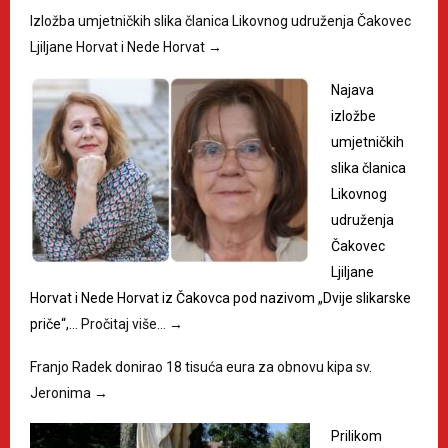
Izložba umjetničkih slika članica Likovnog udruženja Čakovec
Ljiljane Horvat i Nede Horvat
→
Najava
izložbe
umjetničkih
slika članica
Likovnog
udruženja
Čakovec
Ljiljane
Horvat i Nede Horvat iz Čakovca pod nazivom „Dvije slikarske
priče“,…
Pročitaj više…
→
Franjo Radek donirao 18 tisuća eura za obnovu kipa sv.
Jeronima
→
Prilikom