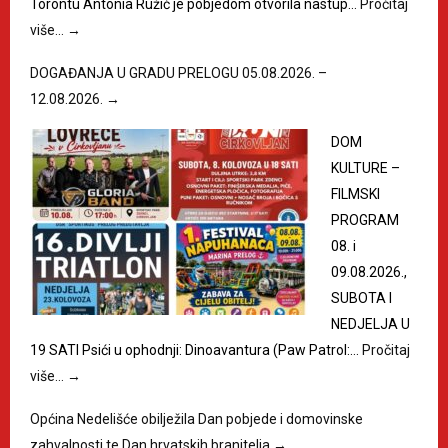
Torontu Antonia Ružić je pobjedom otvorila nastup…
Pročitaj
više…
→
DOGAĐANJA U GRADU PRELOGU 05.08.2026. –
12.08.2026.
→
DOM
KULTURE –
FILMSKI
PROGRAM
08. i
09.08.2026.,
SUBOTA I
NEDJELJA U
19 SATI Psići u ophodnji: Dinoavantura (Paw Patrol:…
Pročitaj
više…
→
Općina Nedelišće obilježila Dan pobjede i domovinske
zahvalnosti te Dan hrvatskih branitelja
→