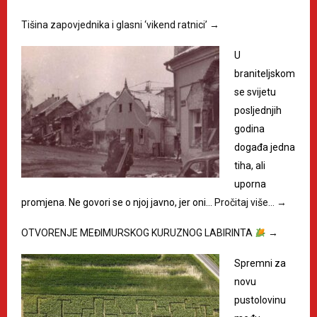
Tišina zapovjednika i glasni ‘vikend ratnici’
→
U
braniteljskom
se svijetu
posljednjih
godina
događa jedna
tiha, ali
uporna
promjena. Ne govori se o njoj javno, jer oni…
Pročitaj više…
→
OTVORENJE MEĐIMURSKOG KURUZNOG LABIRINTA
→
Spremni za
novu
pustolovinu