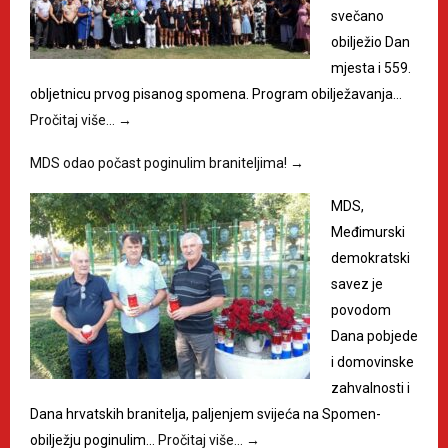
svečano
obilježio Dan
mjesta i 559.
obljetnicu prvog pisanog spomena. Program obilježavanja…
Pročitaj više…
→
MDS odao počast poginulim braniteljima!
→
MDS,
Međimurski
demokratski
savez je
povodom
Dana pobjede
i domovinske
zahvalnosti i
Dana hrvatskih branitelja, paljenjem svijeća na Spomen-
obilježju poginulim…
Pročitaj više…
→