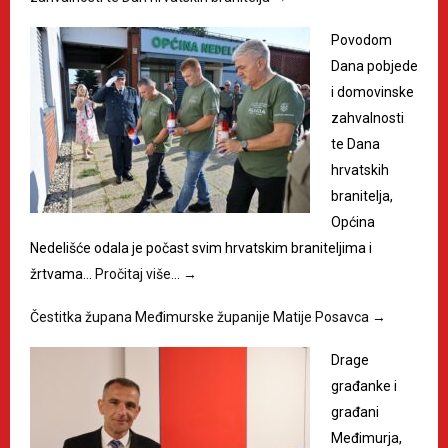
Povodom
Dana pobjede
i domovinske
zahvalnosti
te Dana
hrvatskih
branitelja,
Općina
Nedelišće odala je počast svim hrvatskim braniteljima i
žrtvama…
Pročitaj više…
→
Čestitka župana Međimurske županije Matije Posavca
→
Drage
građanke i
građani
Međimurja,