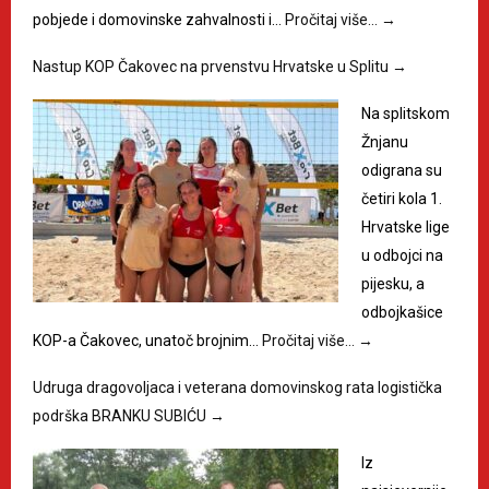
pobjede i domovinske zahvalnosti i…
Pročitaj više…
→
Nastup KOP Čakovec na prvenstvu Hrvatske u Splitu
→
Na splitskom
Žnjanu
odigrana su
četiri kola 1.
Hrvatske lige
u odbojci na
pijesku, a
odbojkašice
KOP-a Čakovec, unatoč brojnim…
Pročitaj više…
→
Udruga dragovoljaca i veterana domovinskog rata logistička
podrška BRANKU SUBIĆU
→
Iz