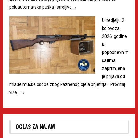
poluautomatska puška i streljivo
→
U nedjelju 2.
kolovoza
2026. godine
u
popodnevnim
satima
zaprimljena
je prijava od
mlađe muške osobe zbog kaznenog djela prijetnja…
Pročitaj
više…
→
OGLAS ZA NAJAM