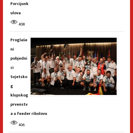
Porcijunk
ulova
408
Proglaše
ni
pobjedni
ci
Svjetsko
g
klupskog
prvenstv
a u feeder ribolovu
406