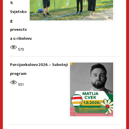
9.
Svjetsko
g
prvenstv
a u ribolovu
573
Porcijunkulovo 2026. – Subotnji
program
551