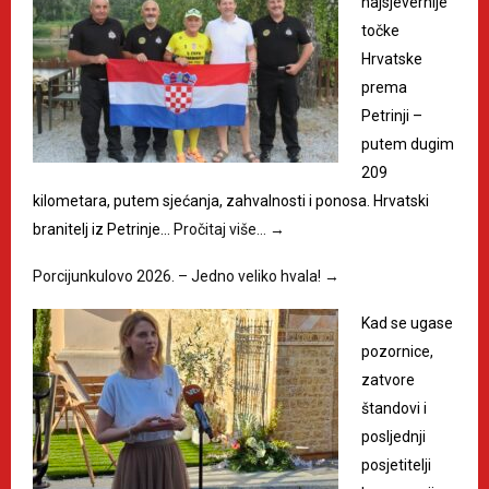
najsjevernije
točke
Hrvatske
prema
Petrinji –
putem dugim
209
kilometara, putem sjećanja, zahvalnosti i ponosa. Hrvatski
branitelj iz Petrinje…
Pročitaj više…
→
Porcijunkulovo 2026. – Jedno veliko hvala!
→
Kad se ugase
pozornice,
zatvore
štandovi i
posljednji
posjetitelji