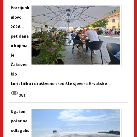
Porcijunk
ulovo
2026. –
pet dana
u kojima
je
Čakovec
bio
turističko i društveno središte sjevera Hrvatske
381
Ugašen
požar na
odlagališ