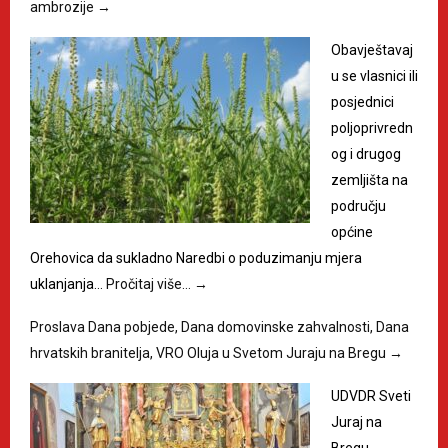
ambrozije
→
Obavještavaj
u se vlasnici ili
posjednici
poljoprivredn
og i drugog
zemljišta na
području
općine
Orehovica da sukladno Naredbi o poduzimanju mjera
uklanjanja…
Pročitaj više…
→
Proslava Dana pobjede, Dana domovinske zahvalnosti, Dana
hrvatskih branitelja, VRO Oluja u Svetom Juraju na Bregu
→
UDVDR Sveti
Juraj na