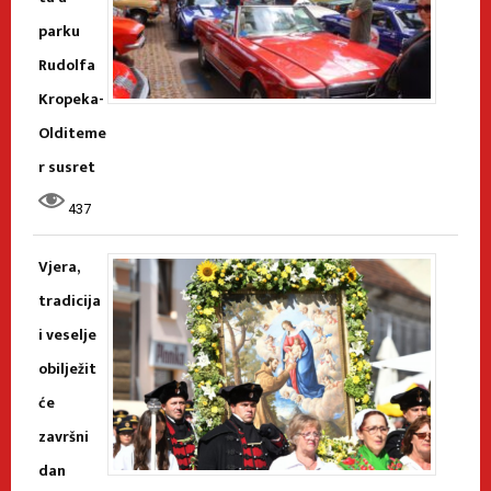
parku
Rudolfa
Kropeka-
Olditeme
r susret
437
Vjera,
tradicija
i veselje
obilježit
će
završni
dan