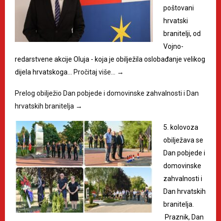
poštovani
hrvatski
branitelji, od
Vojno-
redarstvene akcije Oluja - koja je obilježila oslobađanje velikog
dijela hrvatskoga…
Pročitaj više…
→
Prelog obilježio Dan pobjede i domovinske zahvalnosti i Dan
hrvatskih branitelja
→
5. kolovoza
obilježava se
Dan pobjede i
domovinske
zahvalnosti i
Dan hrvatskih
branitelja.
Praznik, Dan