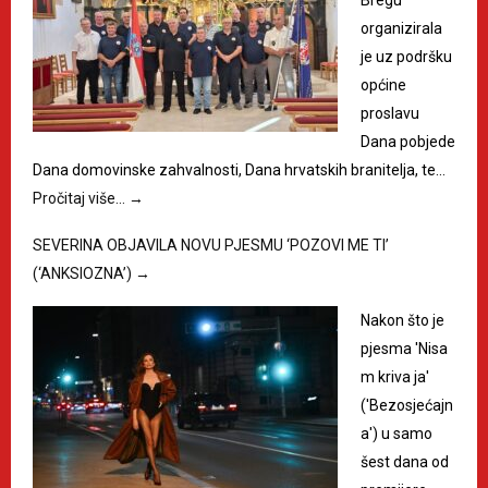
Bregu
organizirala
je uz podršku
općine
proslavu
Dana pobjede
Dana domovinske zahvalnosti, Dana hrvatskih branitelja, te…
Pročitaj više…
→
SEVERINA OBJAVILA NOVU PJESMU ‘POZOVI ME TI’
(‘ANKSIOZNA’)
→
Nakon što je
pjesma 'Nisa
m kriva ja'
('Bezosjećajn
a') u samo
šest dana od