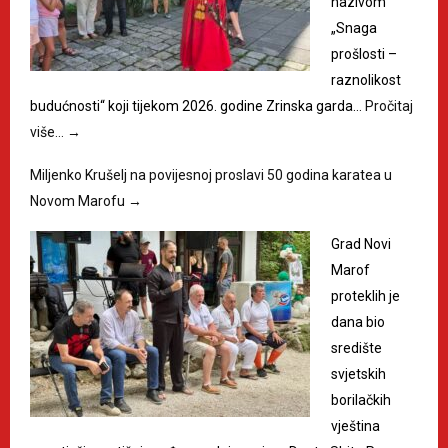
nazivom
„Snaga
prošlosti –
raznolikost
budućnosti“ koji tijekom 2026. godine Zrinska garda…
Pročitaj
više…
→
Miljenko Krušelj na povijesnoj proslavi 50 godina karatea u
Novom Marofu
→
Grad Novi
Marof
proteklih je
dana bio
središte
svjetskih
borilačkih
vještina