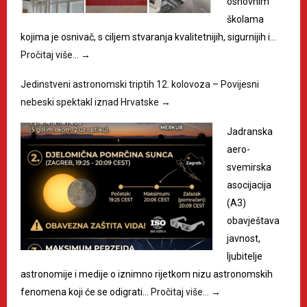
osnovnim
školama
kojima je osnivač, s ciljem stvaranja kvalitetnijih, sigurnijih i…
Pročitaj više…
→
Jedinstveni astronomski triptih 12. kolovoza – Povijesni
nebeski spektakl iznad Hrvatske
→
Jadranska
aero-
svemirska
asocijacija
(A3)
obavještava
javnost,
ljubitelje
astronomije i medije o iznimno rijetkom nizu astronomskih
fenomena koji će se odigrati…
Pročitaj više…
→