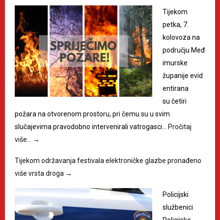
Tijekom
petka, 7.
kolovoza na
području Međ
imurske
županije evid
entirana
su četiri
požara na otvorenom prostoru, pri čemu su u svim
slučajevima pravodobno intervenirali vatrogasci…
Pročitaj
više…
→
Tijekom održavanja festivala elektroničke glazbe pronađeno
više vrsta droga
→
Policijski
službenici