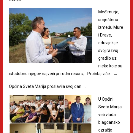
Međimurje,
smješteno
između Mure
i Drave,
oduvijek je
svoj razvoj
gradilo uz
rijeke koje su
istodobno njegov najveći prirodni resurs,…
Pročitaj više…
→
Općina Sveta Marija proslavila svoj dan
→
U Općini
Sveta Marija
već vlada
blagdansko
ozračje