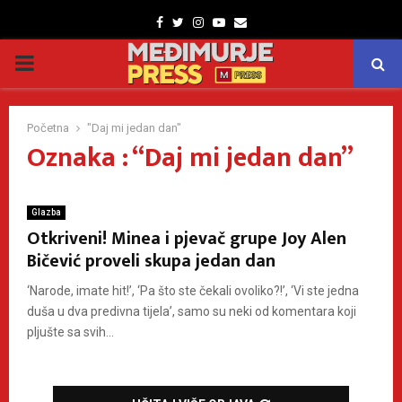
Facebook
Twitter
Instagram
Youtube
Email
PRIMARY
MENU
Početna
"Daj mi jedan dan"
Oznaka : “Daj mi jedan dan”
Glazba
Otkriveni! Minea i pjevač grupe Joy Alen
Bičević proveli skupa jedan dan
‘Narode, imate hit!’, ‘Pa što ste čekali ovoliko?!’, ‘Vi ste jedna
duša u dva predivna tijela’, samo su neki od komentara koji
pljušte sa svih...