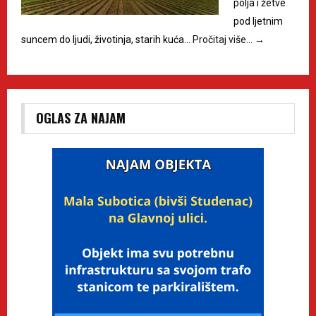
polja i žetve
pod ljetnim
suncem do ljudi, životinja, starih kuća…
Pročitaj više…
→
OGLAS ZA NAJAM