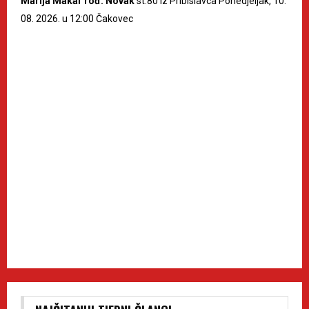
Marija Makar rođ. Novak
st.80 iz Pribislavca Ponedjeljak, 10.
08. 2026. u 12:00 Čakovec