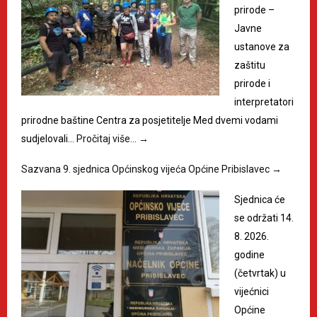
prirode –
Javne
ustanove za
zaštitu
prirode i
interpretatori
prirodne baštine Centra za posjetitelje Med dvemi vodami
sudjelovali…
Pročitaj više…
→
Sazvana 9. sjednica Općinskog vijeća Općine Pribislavec
→
Sjednica će
se održati 14.
8. 2026.
godine
(četvrtak) u
vijećnici
Općine