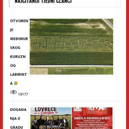
NAJČITANIJI TJEDNI ČLANCI
OTVOREN
JE
MEĐIMUR
SKOG
KURUZN
OG
LABIRINT
A
19177
DOGAĐA
NJA U
GRADU