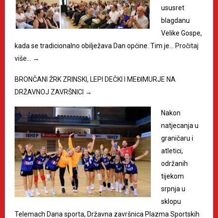
ususret
blagdanu
Velike Gospe,
kada se tradicionalno obilježava Dan općine. Tim je…
Pročitaj
više…
→
BRONČANI ŽRK ZRINSKI, LEPI DEČKI I MEĐIMURJE NA
DRŽAVNOJ ZAVRŠNICI
→
Nakon
natjecanja u
graničaru i
atletici,
održanih
tijekom
srpnja u
sklopu
Telemach Dana sporta, Državna završnica Plazma Sportskih