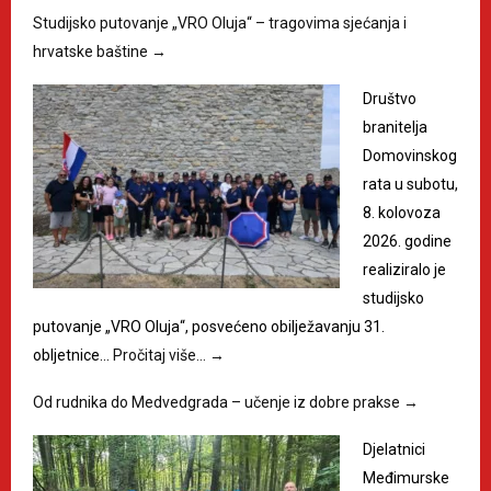
Studijsko putovanje „VRO Oluja“ – tragovima sjećanja i
hrvatske baštine
→
Društvo
branitelja
Domovinskog
rata u subotu,
8. kolovoza
2026. godine
realiziralo je
studijsko
putovanje „VRO Oluja“, posvećeno obilježavanju 31.
obljetnice…
Pročitaj više…
→
Od rudnika do Medvedgrada – učenje iz dobre prakse
→
Djelatnici
Međimurske