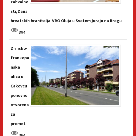
zahvalno
sti, Dana
hrvatskih branitelja, VRO Oluja u Svetom Juraju na Bregu
394
Zrinsko-
frankopa
nska
ulica u
Čakovcu
ponovno
otvorena
za
promet
384