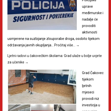
Policijske
uprave
međimurske i
nadalje će
provoditi
aktivnosti
usmjerene na suzbijanje zlouporabe droga, osobito tijekom
održavanja javnih okupljanja…
Pročitaj više…
→
Ljetni radovi u čakovečkim školama: Grad ulaže u bolje uvjete
za učenike
→
Grad Čakovec
tijekom
ljetnih
mjeseci
provodi niz
investicija u