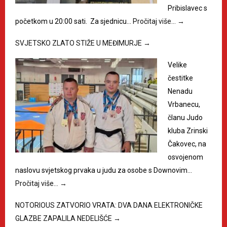
Pribislavec s
početkom u 20:00 sati. Za sjednicu…
Pročitaj više…
→
SVJETSKO ZLATO STIŽE U MEĐIMURJE
→
Velike
čestitke
Nenadu
Vrbanecu,
članu Judo
kluba Zrinski
Čakovec, na
osvojenom
naslovu svjetskog prvaka u judu za osobe s Downovim…
Pročitaj više…
→
NOTORIOUS ZATVORIO VRATA: DVA DANA ELEKTRONIČKE
GLAZBE ZAPALILA NEDELIŠĆE
→