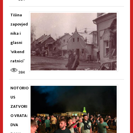
Tišina
zapovjed
nika i
glasni
‘vikend
ratnici’
384
NOTORIO
US
ZATVORI
O VRATA:
DVA