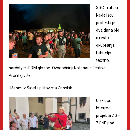
SRC Trate u
Nedelišću
protekla je
dva dana bio
mjesto
okupljanja
ljubitelja
techno,
hardstyle i EDM glazbe. Ovogodišnji Notorious Festival…
Pročitaj više…
→
Učenici iz Sigeta putovima Zrinskih
→
U sklopu
Interreg
projekta ZG –
ZONE pod