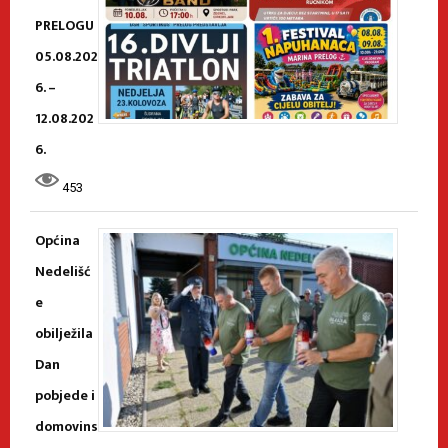
PRELOGU
05.08.202
6. –
12.08.202
6.
453
Općina
Nedelišć
e
obilježila
Dan
pobjede i
domovins