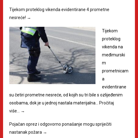
Tijekom proteklog vikenda evidentirane 4 prometne
nesreće!
→
Tijekom
proteklog
vikenda na
međimurski
m
prometnicam
a
evidentirane
su četiri prometne nesreće, od kojih su tri bile s ozlijeđenim
osobama, dok je u jednoj nastala materijalna…
Pročitaj
više…
→
Pojačan oprez i odgovorno ponašanje mogu spriječiti
nastanak požara
→