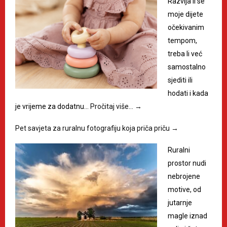
Razvija li se
moje dijete
očekivanim
tempom,
treba li već
samostalno
sjediti ili
hodati i kada
je vrijeme za dodatnu…
Pročitaj više…
→
Pet savjeta za ruralnu fotografiju koja priča priču
→
Ruralni
prostor nudi
nebrojene
motive, od
jutarnje
magle iznad