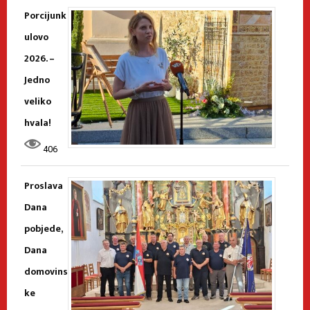
Porcijunk
ulovo
2026. –
Jedno
veliko
hvala!
406
Proslava
Dana
pobjede,
Dana
domovins
ke