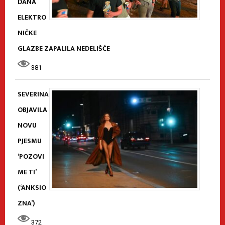
DANA
ELEKTRO
NIČKE
GLAZBE ZAPALILA NEDELIŠĆE
381
SEVERINA
OBJAVILA
NOVU
PJESMU
‘POZOVI
ME TI’
(‘ANKSIO
ZNA’)
372