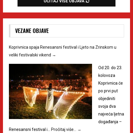
UČITAJ VIŠE OBJAVA
VEZANE OBJAVE
Koprivnica spaja Renesansni festival i Ljeto na Zrinskom u
veliki festivalski vikend
→
Od 20. do 23.
kolovoza
Koprivnica će
po prvi put
objediniti
svoja dva
najveća ljetna
događanja –
Renesansni festival i…
Pročitaj više…
→