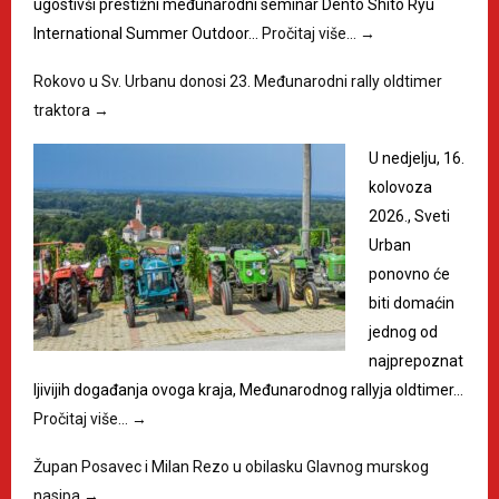
ugostivši prestižni međunarodni seminar Dento Shito Ryu
International Summer Outdoor…
Pročitaj više…
→
Rokovo u Sv. Urbanu donosi 23. Međunarodni rally oldtimer
traktora
→
U nedjelju, 16.
kolovoza
2026., Sveti
Urban
ponovno će
biti domaćin
jednog od
najprepoznat
ljivijih događanja ovoga kraja, Međunarodnog rallyja oldtimer…
Pročitaj više…
→
Župan Posavec i Milan Rezo u obilasku Glavnog murskog
nasipa
→