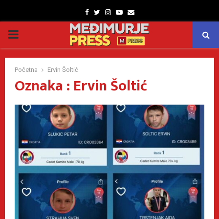
Facebook
Twitter
Instagram
Youtube
Email
PRIMARY
MENU
Početna
Ervin Šoltić
Oznaka : Ervin Šoltić