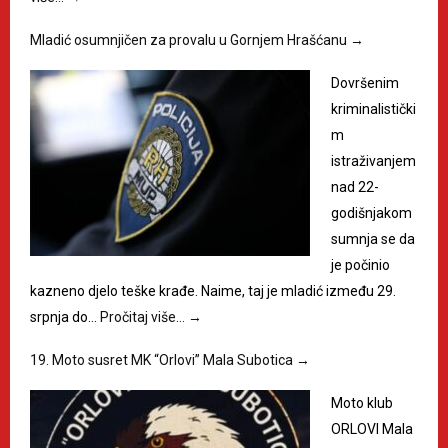
Mladić osumnjičen za provalu u Gornjem Hrašćanu
→
Dovršenim
kriminalistički
m
istraživanjem
nad 22-
godišnjakom
sumnja se da
je počinio
kazneno djelo teške krađe. Naime, taj je mladić između 29.
srpnja do…
Pročitaj više…
→
19. Moto susret MK “Orlovi” Mala Subotica
→
Moto klub
ORLOVI Mala