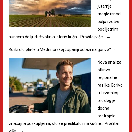
jutarnje
magle iznad
polja i žetve
pod ljetnim
suncem do ljudi, životinja, starih kuća…
Pročitaj više…
→
Koliki dio plaće u Međimurskoj županiji odlazi na gorivo?
→
Nova analiza
otkriva
regionalne
razlike Gorivo
u Hrvatskoj
prošlog je
tjedna
pretrpjelo
značajna poskupljenja, što se preslikalo i na kućne…
Pročitaj
više…
→