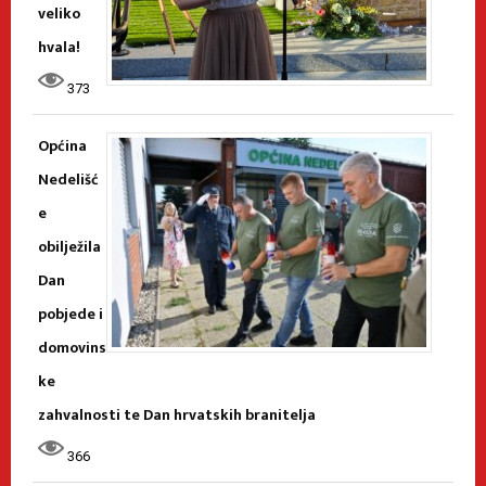
veliko
hvala!
373
Općina
Nedelišć
e
obilježila
Dan
pobjede i
domovins
ke
zahvalnosti te Dan hrvatskih branitelja
366