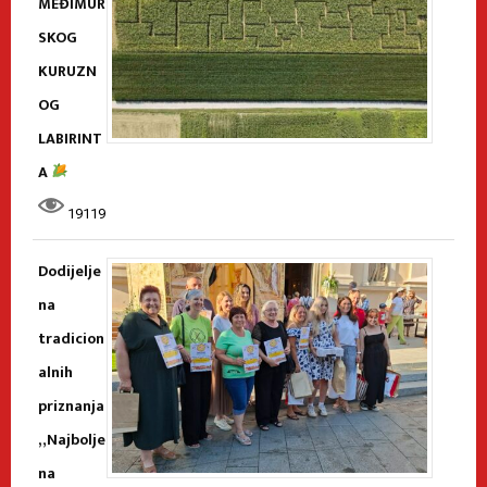
MEĐIMUR
SKOG
KURUZN
OG
LABIRINT
A
19119
Dodijelje
na
tradicion
alnih
priznanja
„Najbolje
na