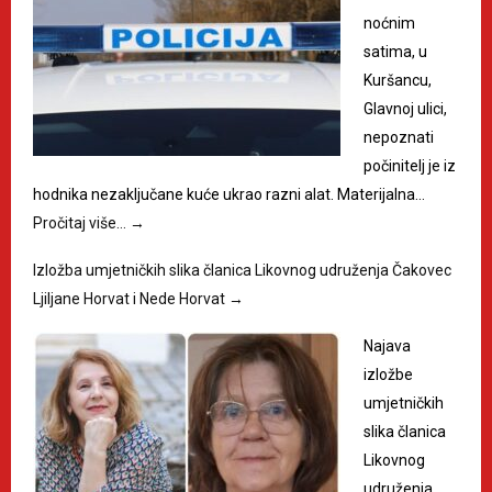
noćnim
satima, u
Kuršancu,
Glavnoj ulici,
nepoznati
počinitelj je iz
hodnika nezaključane kuće ukrao razni alat. Materijalna…
Pročitaj više…
→
Izložba umjetničkih slika članica Likovnog udruženja Čakovec
Ljiljane Horvat i Nede Horvat
→
Najava
izložbe
umjetničkih
slika članica
Likovnog
udruženja