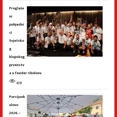
Proglaše
ni
pobjedni
ci
Svjetsko
g
klupskog
prvenstv
a u feeder ribolovu
428
Porcijunk
ulovo
2026. –