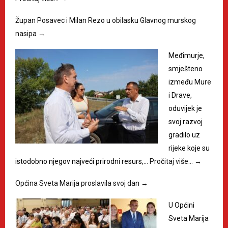
Župan Posavec i Milan Rezo u obilasku Glavnog murskog
nasipa
→
Međimurje,
smješteno
između Mure
i Drave,
oduvijek je
svoj razvoj
gradilo uz
rijeke koje su
istodobno njegov najveći prirodni resurs,…
Pročitaj više…
→
Općina Sveta Marija proslavila svoj dan
→
U Općini
Sveta Marija