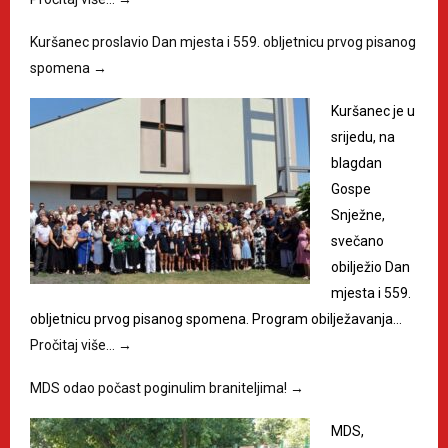
Kuršanec proslavio Dan mjesta i 559. obljetnicu prvog pisanog
spomena
→
Kuršanec je u
srijedu, na
blagdan
Gospe
Snježne,
svečano
obilježio Dan
mjesta i 559.
obljetnicu prvog pisanog spomena. Program obilježavanja…
Pročitaj više…
→
MDS odao počast poginulim braniteljima!
→
MDS,