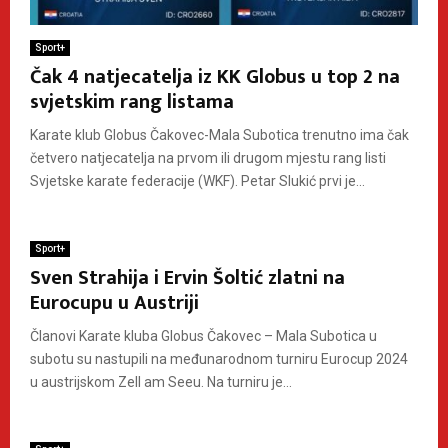
Sport+
Čak 4 natjecatelja iz KK Globus u top 2 na
svjetskim rang listama
Karate klub Globus Čakovec-Mala Subotica trenutno ima čak
četvero natjecatelja na prvom ili drugom mjestu rang listi
Svjetske karate federacije (WKF). Petar Slukić prvi je...
Sport+
Sven Strahija i Ervin Šoltić zlatni na
Eurocupu u Austriji
Članovi Karate kluba Globus Čakovec – Mala Subotica u
subotu su nastupili na međunarodnom turniru Eurocup 2024
u austrijskom Zell am Seeu. Na turniru je...