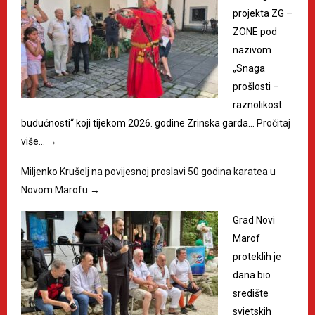
projekta ZG –
ZONE pod
nazivom
„Snaga
prošlosti –
raznolikost
budućnosti“ koji tijekom 2026. godine Zrinska garda…
Pročitaj
više…
→
Miljenko Krušelj na povijesnoj proslavi 50 godina karatea u
Novom Marofu
→
Grad Novi
Marof
proteklih je
dana bio
središte
svjetskih