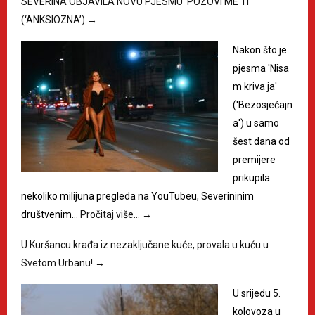
SEVERINA OBJAVILA NOVU PJESMU ‘POZOVI ME TI’
(‘ANKSIOZNA’)
→
Nakon što je
pjesma 'Nisa
m kriva ja'
('Bezosjećajn
a') u samo
šest dana od
premijere
prikupila
nekoliko milijuna pregleda na YouTubeu, Severininim
društvenim…
Pročitaj više…
→
U Kuršancu krađa iz nezaključane kuće, provala u kuću u
Svetom Urbanu!
→
U srijedu 5.
kolovoza u