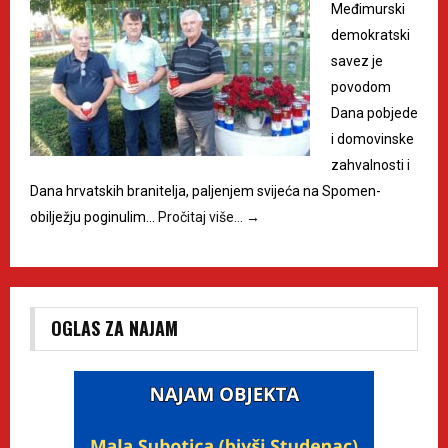
Međimurski
demokratski
savez je
povodom
Dana pobjede
i domovinske
zahvalnosti i
Dana hrvatskih branitelja, paljenjem svijeća na Spomen-
obilježju poginulim…
Pročitaj više…
→
OGLAS ZA NAJAM