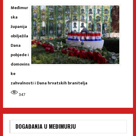
Međimur
ska
županija
obilježila
Dana
pobjede i
domovins
ke
zahvalnosti i Dana hrvatskih branitelja
347
DOGAĐANJA U MEĐIMURJU