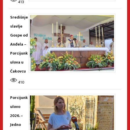
413
Središnje
slavlje
Gospe od
Anđela –
Porcijunk
ulova u
Čakovcu
410
Porcijunk
ulovo
2026. –
Jedno