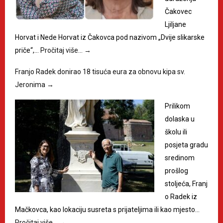
Čakovec
Ljiljane
Horvat i Nede Horvat iz Čakovca pod nazivom „Dvije slikarske
priče“,…
Pročitaj više…
→
Franjo Radek donirao 18 tisuća eura za obnovu kipa sv.
Jeronima
→
Prilikom
dolaska u
školu ili
posjeta gradu
sredinom
prošlog
stoljeća, Franj
o Radek iz
Mačkovca, kao lokaciju susreta s prijateljima ili kao mjesto…
Pročitaj više…
→