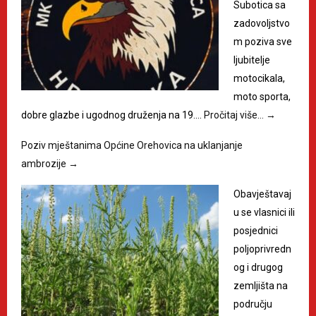
Subotica sa
zadovoljstvo
m poziva sve
ljubitelje
motocikala,
moto sporta,
dobre glazbe i ugodnog druženja na 19.…
Pročitaj više…
→
Poziv mještanima Općine Orehovica na uklanjanje
ambrozije
→
Obavještavaj
u se vlasnici ili
posjednici
poljoprivredn
og i drugog
zemljišta na
području