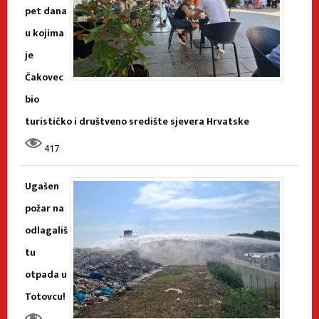
pet dana
u kojima
je
Čakovec
bio
turističko i društveno središte sjevera Hrvatske
417
Ugašen
požar na
odlagališ
tu
otpada u
Totovcu!