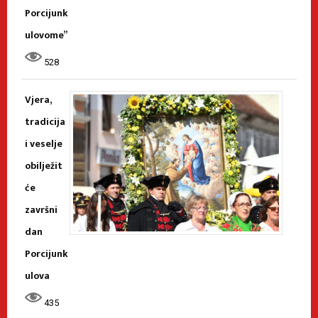
Porcijunk
ulovome”
528
Vjera,
tradicija
i veselje
obilježit
će
završni
dan
Porcijunk
ulova
435