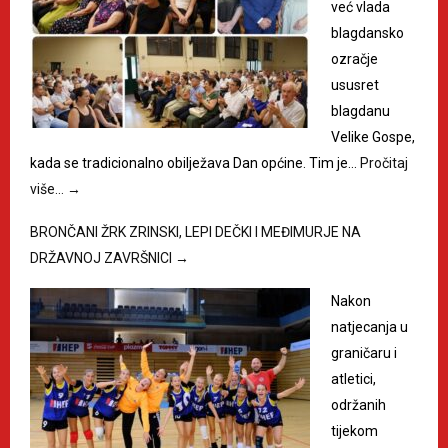
već vlada
blagdansko
ozračje
ususret
blagdanu
Velike Gospe,
kada se tradicionalno obilježava Dan općine. Tim je…
Pročitaj
više…
→
BRONČANI ŽRK ZRINSKI, LEPI DEČKI I MEĐIMURJE NA
DRŽAVNOJ ZAVRŠNICI
→
Nakon
natjecanja u
graničaru i
atletici,
održanih
tijekom