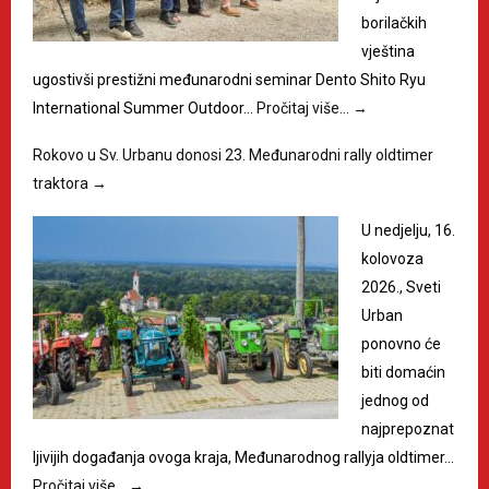
borilačkih
vještina
ugostivši prestižni međunarodni seminar Dento Shito Ryu
International Summer Outdoor…
Pročitaj više…
→
Rokovo u Sv. Urbanu donosi 23. Međunarodni rally oldtimer
traktora
→
U nedjelju, 16.
kolovoza
2026., Sveti
Urban
ponovno će
biti domaćin
jednog od
najprepoznat
ljivijih događanja ovoga kraja, Međunarodnog rallyja oldtimer…
Pročitaj više…
→