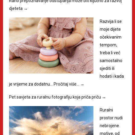
Rano prepoznavanje odstupanja može biti ključno za razvoj
djeteta
→
Razvija li se
moje dijete
očekivanim
tempom,
treba li već
samostalno
sjediti ili
hodati i kada
je vrijeme za dodatnu…
Pročitaj više…
→
Pet savjeta za ruralnu fotografiju koja priča priču
→
Ruralni
prostor nudi
nebrojene
motive, od