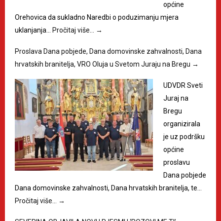
općine
Orehovica da sukladno Naredbi o poduzimanju mjera
uklanjanja…
Pročitaj više…
→
Proslava Dana pobjede, Dana domovinske zahvalnosti, Dana
hrvatskih branitelja, VRO Oluja u Svetom Juraju na Bregu
→
UDVDR Sveti
Juraj na
Bregu
organizirala
je uz podršku
općine
proslavu
Dana pobjede
Dana domovinske zahvalnosti, Dana hrvatskih branitelja, te…
Pročitaj više…
→