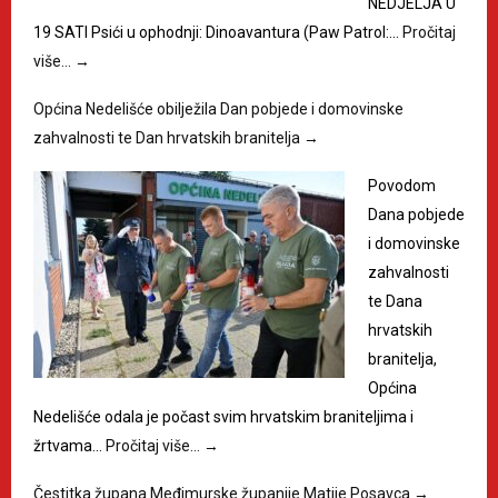
NEDJELJA U
19 SATI Psići u ophodnji: Dinoavantura (Paw Patrol:…
Pročitaj
više…
→
Općina Nedelišće obilježila Dan pobjede i domovinske
zahvalnosti te Dan hrvatskih branitelja
→
Povodom
Dana pobjede
i domovinske
zahvalnosti
te Dana
hrvatskih
branitelja,
Općina
Nedelišće odala je počast svim hrvatskim braniteljima i
žrtvama…
Pročitaj više…
→
Čestitka župana Međimurske županije Matije Posavca
→