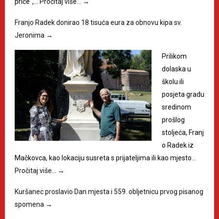
priče“,…
Pročitaj više…
→
Franjo Radek donirao 18 tisuća eura za obnovu kipa sv.
Jeronima
→
Prilikom
dolaska u
školu ili
posjeta gradu
sredinom
prošlog
stoljeća, Franj
o Radek iz
Mačkovca, kao lokaciju susreta s prijateljima ili kao mjesto…
Pročitaj više…
→
Kuršanec proslavio Dan mjesta i 559. obljetnicu prvog pisanog
spomena
→