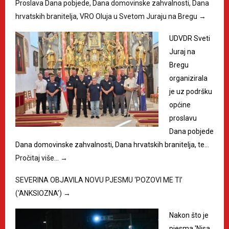
Proslava Dana pobjede, Dana domovinske zahvalnosti, Dana
hrvatskih branitelja, VRO Oluja u Svetom Juraju na Bregu
→
UDVDR Sveti
Juraj na
Bregu
organizirala
je uz podršku
općine
proslavu
Dana pobjede
Dana domovinske zahvalnosti, Dana hrvatskih branitelja, te…
Pročitaj više…
→
SEVERINA OBJAVILA NOVU PJESMU ‘POZOVI ME TI’
(‘ANKSIOZNA’)
→
Nakon što je
pjesma 'Nisa