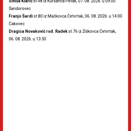
Siniša Klarić
st.48 iz Kuršanca Petak, 07. 08. 2026. u 09:00
Šandorovec
Franjo Šardi
st.80 iz Mačkovca Četvrtak, 06. 08. 2026. u 14:00
Čakovec
Dragica Novaković rođ. Radek
st.76 iz Žiškovca Četvrtak,
06. 08. 2026. u 13:30