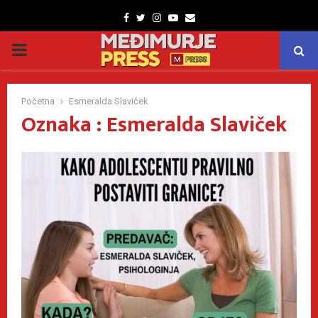
Facebook
Twitter
Instagram
Youtube
Email
PRIMARY
MENU
Početna
Esmeralda Slaviček
Oznaka : Esmeralda Slaviček