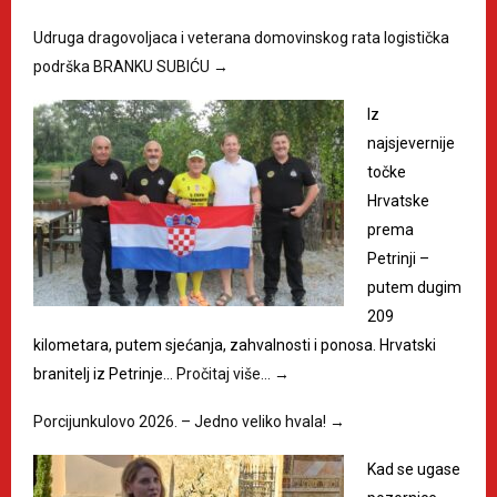
Udruga dragovoljaca i veterana domovinskog rata logistička
podrška BRANKU SUBIĆU
→
Iz
najsjevernije
točke
Hrvatske
prema
Petrinji –
putem dugim
209
kilometara, putem sjećanja, zahvalnosti i ponosa. Hrvatski
branitelj iz Petrinje…
Pročitaj više…
→
Porcijunkulovo 2026. – Jedno veliko hvala!
→
Kad se ugase