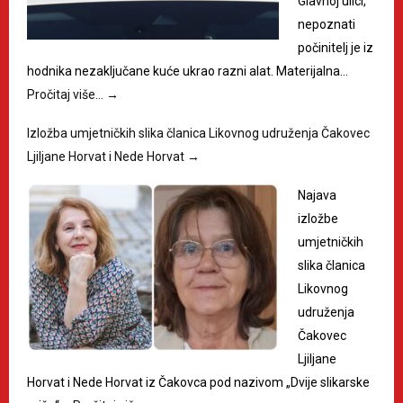
Glavnoj ulici,
nepoznati
počinitelj je iz
hodnika nezaključane kuće ukrao razni alat. Materijalna…
Pročitaj više…
→
Izložba umjetničkih slika članica Likovnog udruženja Čakovec
Ljiljane Horvat i Nede Horvat
→
Najava
izložbe
umjetničkih
slika članica
Likovnog
udruženja
Čakovec
Ljiljane
Horvat i Nede Horvat iz Čakovca pod nazivom „Dvije slikarske