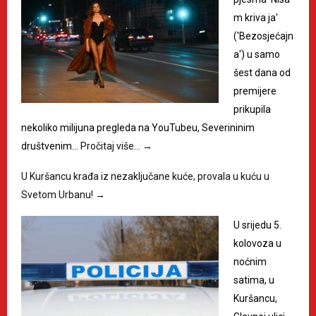
m kriva ja'
('Bezosjećajn
a') u samo
šest dana od
premijere
prikupila
nekoliko milijuna pregleda na YouTubeu, Severininim
društvenim…
Pročitaj više…
→
U Kuršancu krađa iz nezaključane kuće, provala u kuću u
Svetom Urbanu!
→
U srijedu 5.
kolovoza u
noćnim
satima, u
Kuršancu,