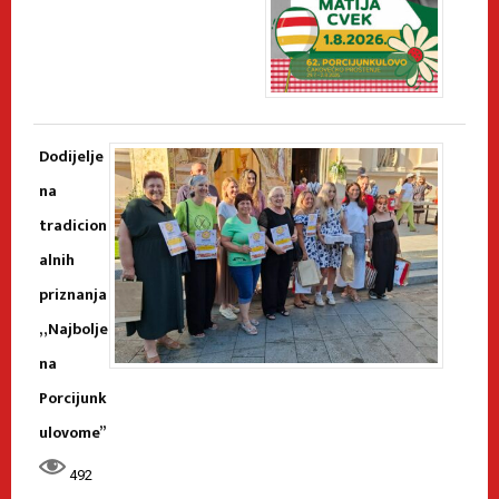
Dodijelje
na
tradicion
alnih
priznanja
„Najbolje
na
Porcijunk
ulovome”
492