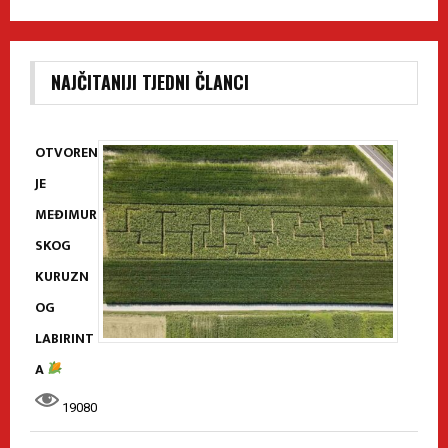
NAJČITANIJI TJEDNI ČLANCI
OTVOREN
JE
MEĐIMUR
SKOG
KURUZN
OG
LABIRINT
A
19080