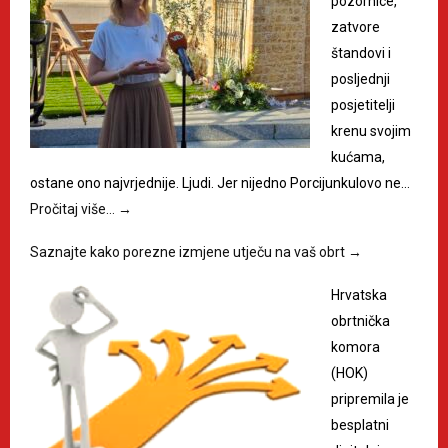
pozornice,
zatvore
štandovi i
posljednji
posjetitelji
krenu svojim
kućama,
ostane ono najvrjednije. Ljudi. Jer nijedno Porcijunkulovo ne…
Pročitaj više…
→
Saznajte kako porezne izmjene utječu na vaš obrt
→
Hrvatska
obrtnička
komora
(HOK)
pripremila je
besplatni