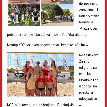
domovinske
zahvalnosti i
Dan hrvatskih
branitelja.
Praznik, Dan
pobjede i domovinske zahvalnosti i…
Pročitaj više…
→
Nastup KOP Čakovec na prvenstvu Hrvatske u Splitu
→
Na splitskom
Žnjanu
odigrana su
četiri kola 1.
Hrvatske lige
u odbojci na
pijesku, a
odbojkašice
KOP-a Čakovec, unatoč brojnim…
Pročitaj više…
→