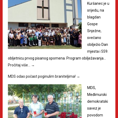
Kuršanec je u
srijedu, na
blagdan
Gospe
Snježne,
svečano
obilježio Dan
mjesta i 559.
obljetnicu prvog pisanog spomena. Program obilježavanja…
Pročitaj više…
→
MDS odao počast poginulim braniteljima!
→
MDS,
Međimurski
demokratski
savez je
povodom