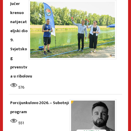
Jučer
krenuo
natjecat
eljski dio
9.
Svjetsko
g
prvenstv
a u ribolovu
576
Porcijunkulovo 2026. – Subotnji
program
551