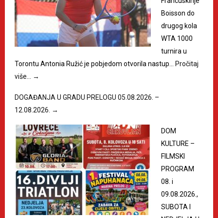
Francuskinje
Boisson do
drugog kola
WTA 1000
turnira u
Torontu Antonia Ružić je pobjedom otvorila nastup…
Pročitaj
više…
→
DOGAĐANJA U GRADU PRELOGU 05.08.2026. –
12.08.2026.
→
DOM
KULTURE –
FILMSKI
PROGRAM
08. i
09.08.2026.,
SUBOTA I