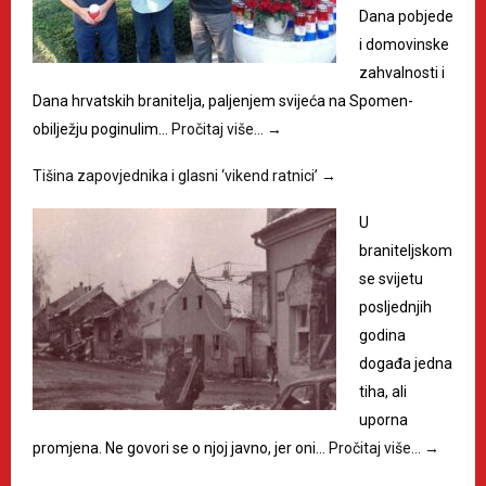
Dana pobjede
i domovinske
zahvalnosti i
Dana hrvatskih branitelja, paljenjem svijeća na Spomen-
obilježju poginulim…
Pročitaj više…
→
Tišina zapovjednika i glasni ‘vikend ratnici’
→
U
braniteljskom
se svijetu
posljednjih
godina
događa jedna
tiha, ali
uporna
promjena. Ne govori se o njoj javno, jer oni…
Pročitaj više…
→