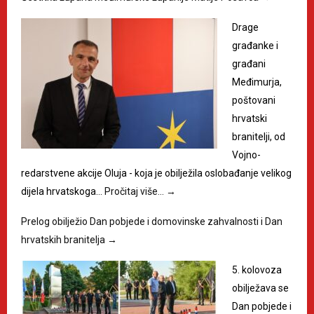
Drage
građanke i
građani
Međimurja,
poštovani
hrvatski
branitelji, od
Vojno-
redarstvene akcije Oluja - koja je obilježila oslobađanje velikog
dijela hrvatskoga…
Pročitaj više…
→
Prelog obilježio Dan pobjede i domovinske zahvalnosti i Dan
hrvatskih branitelja
→
5. kolovoza
obilježava se
Dan pobjede i