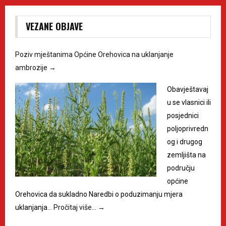
VEZANE OBJAVE
Poziv mještanima Općine Orehovica na uklanjanje
ambrozije
→
Obavještavaj
u se vlasnici ili
posjednici
poljoprivredn
og i drugog
zemljišta na
području
općine
Orehovica da sukladno Naredbi o poduzimanju mjera
uklanjanja…
Pročitaj više…
→