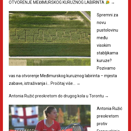
OTVORENJE MEĐIMURSKOG KURUZNOG LABIRINTA
→
Spremni za
novu
pustolovinu
među
visokim
stabljikama
kuruze?
Pozivamo
vas na otvorenje Međimurskog kuruznog labirinta – mjesta
zabave, istraživanja i…
Pročitaj više…
→
Antonia Ružić preokretom do drugog kola u Torontu
→
Antonia Ružić
preokretom
protiv