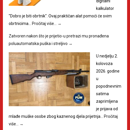
digitalni
kalkulator
"Dobro je biti obrtnik". Ovaj praktičan alat pomoći će svim
obrtnicima…
Pročitaj više…
→
Zatvoren nakon što je prijetio-u pretrazi mu pronađena
poluautomatska puška i streljivo
→
U nedjelju 2.
kolovoza
2026. godine
u
popodnevnim
satima
zaprimljena
je prijava od
mlađe muške osobe zbog kaznenog djela prijetnja…
Pročitaj
više…
→