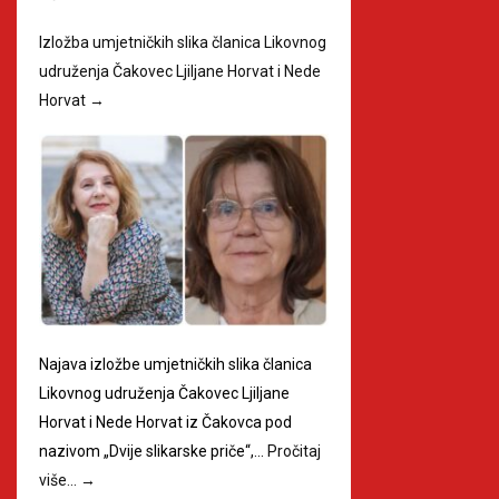
Izložba umjetničkih slika članica Likovnog
udruženja Čakovec Ljiljane Horvat i Nede
Horvat
→
Najava izložbe umjetničkih slika članica
Likovnog udruženja Čakovec Ljiljane
Horvat i Nede Horvat iz Čakovca pod
nazivom „Dvije slikarske priče“,…
Pročitaj
više…
→