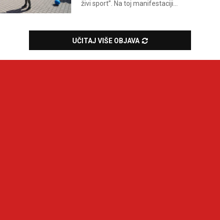
živi sport”. Na toj manifestaciji...
UČITAJ VIŠE OBJAVA