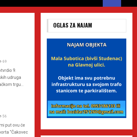
OGLAS ZA NAJAM
69
tvrdio 9.
tskih udruga
čkom trgu...
56
mi put ovu će
 sporta “Čakovec