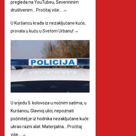
pregleda na YouTubeu, Severininim
društvenim…
Pročitaj više…
→
U Kuršancu krađa iz nezaključane kuće,
provala u kuću u Svetom Urbanu!
→
U srijedu 5. kolovoza u noćnim satima, u
Kuršancu, Glavnoj ulici, nepoznati
počinitelj je iz hodnika nezaključane kuće
ukrao razni alat. Materijalna…
Pročitaj
više…
→