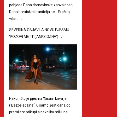
pobjede Dana domovinske zahvalnosti,
Dana hrvatskih branitelja, te…
Pročitaj
više…
→
SEVERINA OBJAVILA NOVU PJESMU
‘POZOVI ME TI’ (‘ANKSIOZNA’)
→
Nakon što je pjesma 'Nisam kriva ja'
('Bezosjećajna') u samo šest dana od
premijere prikupila nekoliko milijuna