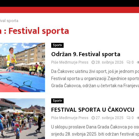
ival sporta
: Festival sporta
Sport+
Održan 9. Festival sporta
Piše
Međimurje Press
28. svibnja 2026
0
Da Čakovec uistinu živi sport, još je jednom po
Festival sporta u organizaciji Zajednice spor
Grada Čakovca, održan u četvrtak na Franjeva
Sport+
FESTIVAL SPORTA U ČAKOVCU
Piše
Međimurje Press
27. svibnja 2025
0
U sklopu proslave Dana Grada Čakovca po os
srijedu 28. svibnja 2025. biti održan festival