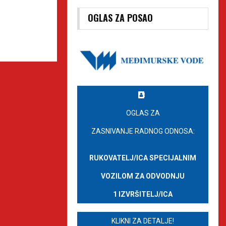
OGLAS ZA POSAO
OGLAS ZA
ZASNIVANJE RADNOG ODNOSA:
RUKOVATELJ/ICA SPECIJALNIM
VOZILOM ZA ODVODNJU
1 IZVRŠITELJ/ICA
KLIKNI ZA DETALJE!