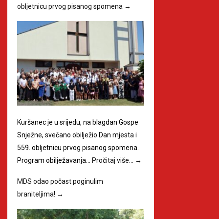
obljetnicu prvog pisanog spomena
→
Kuršanec je u srijedu, na blagdan Gospe
Snježne, svečano obilježio Dan mjesta i
559. obljetnicu prvog pisanog spomena.
Program obilježavanja…
Pročitaj više…
→
MDS odao počast poginulim
braniteljima!
→