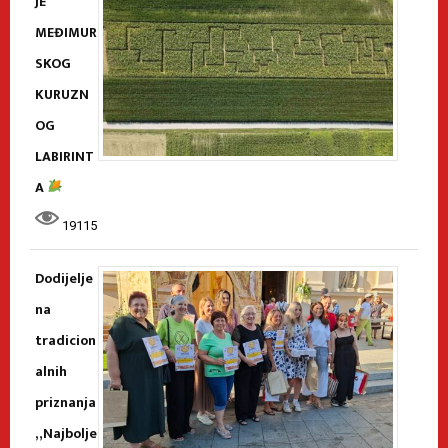
JE
MEĐIMUR
SKOG
KURUZN
OG
LABIRINT
A
19115
Dodijelje
na
tradicion
alnih
priznanja
„Najbolje