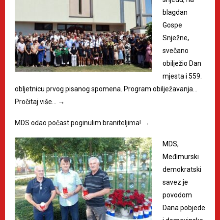
blagdan
Gospe
Snježne,
svečano
obilježio Dan
mjesta i 559.
obljetnicu prvog pisanog spomena. Program obilježavanja…
Pročitaj više…
→
MDS odao počast poginulim braniteljima!
→
MDS,
Međimurski
demokratski
savez je
povodom
Dana pobjede