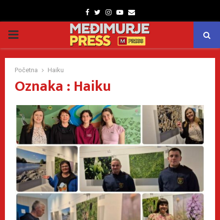
Facebook
Twitter
Instagram
Youtube
Email
PRIMARY
MENU
Početna
Haiku
Oznaka : Haiku