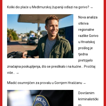
Koliki dio plaće u Međimurskoj županiji odlazi na gorivo?
→
Nova analiza
otkriva
regionalne
razlike Gorivo
u Hrvatskoj
prošlog je
tjedna
pretrpjelo
značajna poskupljenja, što se preslikalo i na kućne…
Pročitaj
više…
→
Mladić osumnjičen za provalu u Gornjem Hrašćanu
→
Dovršenim
kriminalistički
m