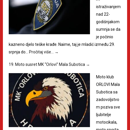
istraživanjem
nad 22-
godišnjakom
sumnja se da
je počinio
kazneno djelo teške krađe. Naime, taj je mladić između 29.
srpnja do…
Pročitaj više…
→
19. Moto susret MK “Orlovi” Mala Subotica
→
Moto klub
ORLOVI Mala
Subotica sa
zadovoljstvo
m poziva sve
ljubitelje
motocikala,
moto sporta,