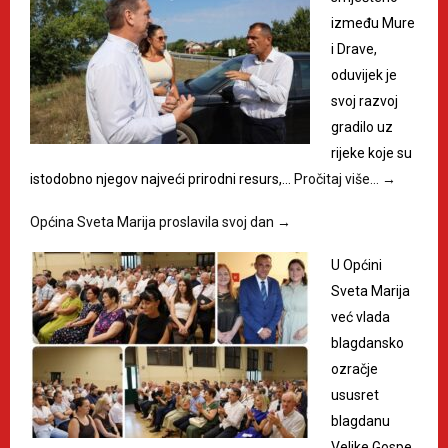
između Mure
i Drave,
oduvijek je
svoj razvoj
gradilo uz
rijeke koje su
istodobno njegov najveći prirodni resurs,…
Pročitaj više…
→
Općina Sveta Marija proslavila svoj dan
→
U Općini
Sveta Marija
već vlada
blagdansko
ozračje
ususret
blagdanu
Velike Gospe,