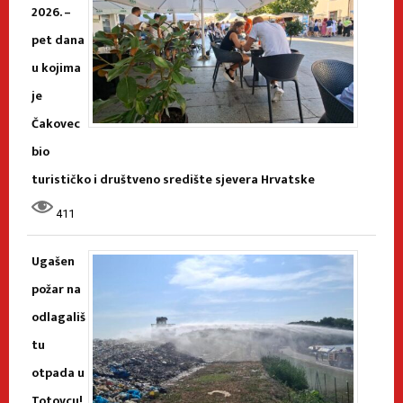
2026. –
pet dana
u kojima
je
Čakovec
bio
turističko i društveno središte sjevera Hrvatske
411
Ugašen
požar na
odlagališ
tu
otpada u
Totovcu!