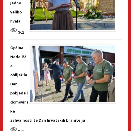
Jedno
veliko
hvala!
362
Općina
Nedelišć
e
obilježila
Dan
pobjede i
domovins
ke
zahvalnosti te Dan hrvatskih branitelja