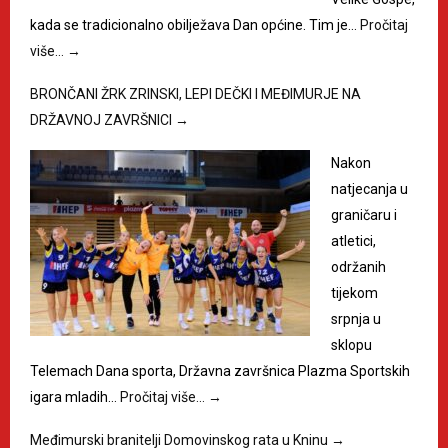
kada se tradicionalno obilježava Dan općine. Tim je…
Pročitaj
više…
→
BRONČANI ŽRK ZRINSKI, LEPI DEČKI I MEĐIMURJE NA
DRŽAVNOJ ZAVRŠNICI
→
Nakon
natjecanja u
graničaru i
atletici,
održanih
tijekom
srpnja u
sklopu
Telemach Dana sporta, Državna završnica Plazma Sportskih
igara mladih…
Pročitaj više…
→
Međimurski branitelji Domovinskog rata u Kninu
→