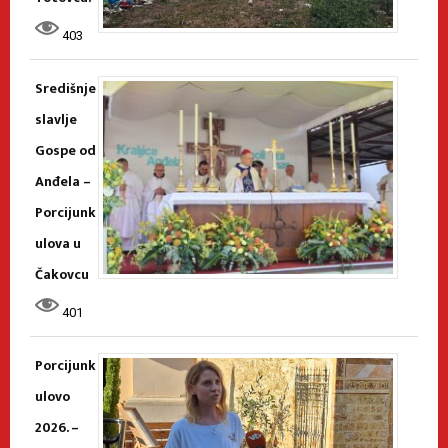
403
Središnje
slavlje
Gospe od
Anđela –
Porcijunk
ulova u
Čakovcu
401
Porcijunk
ulovo
2026. –