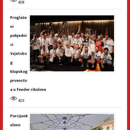
428
Proglaše
ni
pobjedni
ci
Svjetsko
g
klupskog
prvenstv
a u feeder ribolovu
425
Porcijunk
ulovo