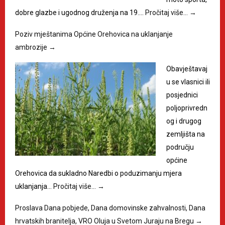
dobre glazbe i ugodnog druženja na 19.…
Pročitaj više…
→
Poziv mještanima Općine Orehovica na uklanjanje
ambrozije
→
Obavještavaj
u se vlasnici ili
posjednici
poljoprivredn
og i drugog
zemljišta na
području
općine
Orehovica da sukladno Naredbi o poduzimanju mjera
uklanjanja…
Pročitaj više…
→
Proslava Dana pobjede, Dana domovinske zahvalnosti, Dana
hrvatskih branitelja, VRO Oluja u Svetom Juraju na Bregu
→