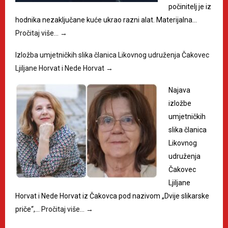
počinitelj je iz
hodnika nezaključane kuće ukrao razni alat. Materijalna…
Pročitaj više…
→
Izložba umjetničkih slika članica Likovnog udruženja Čakovec
Ljiljane Horvat i Nede Horvat
→
Najava
izložbe
umjetničkih
slika članica
Likovnog
udruženja
Čakovec
Ljiljane
Horvat i Nede Horvat iz Čakovca pod nazivom „Dvije slikarske
priče“,…
Pročitaj više…
→