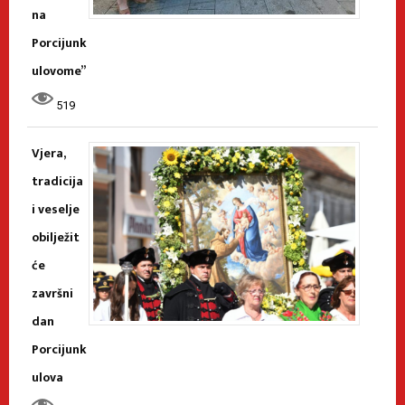
na
Porcijunk
ulovome”
519
Vjera,
tradicija
i veselje
obilježit
će
završni
dan
Porcijunk
ulova