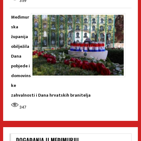
359
Međimur
ska
županija
obilježila
Dana
pobjede i
domovins
ke
zahvalnosti i Dana hrvatskih branitelja
347
DOGAĐANJA U MEĐIMURJU