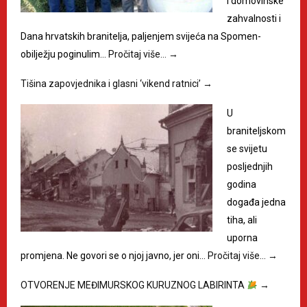
i domovinske
zahvalnosti i
Dana hrvatskih branitelja, paljenjem svijeća na Spomen-
obilježju poginulim…
Pročitaj više…
→
Tišina zapovjednika i glasni ‘vikend ratnici’
→
U
braniteljskom
se svijetu
posljednjih
godina
događa jedna
tiha, ali
uporna
promjena. Ne govori se o njoj javno, jer oni…
Pročitaj više…
→
OTVORENJE MEĐIMURSKOG KURUZNOG LABIRINTA
→