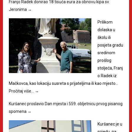
Franjo Radek donirao 18 tisuća eura za obnovu kipa sv.
Jeronima
→
Prilikom
dolaska u
školu ili
posjeta gradu
sredinom
prošlog
stoljeća, Franj
o Radek iz
Mačkovca, kao lokaciju susreta s prijateljima ili kao mjesto…
Pročitaj više…
→
Kuršanec proslavio Dan mjesta i 559. obljetnicu prvog pisanog
spomena
→
Kuršanec je u
srijedu, na