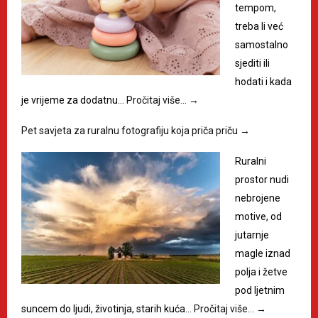
tempom,
treba li već
samostalno
sjediti ili
hodati i kada
je vrijeme za dodatnu…
Pročitaj više…
→
Pet savjeta za ruralnu fotografiju koja priča priču
→
Ruralni
prostor nudi
nebrojene
motive, od
jutarnje
magle iznad
polja i žetve
pod ljetnim
suncem do ljudi, životinja, starih kuća…
Pročitaj više…
→