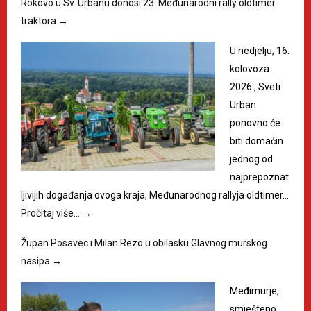
Rokovo u Sv. Urbanu donosi 23. Međunarodni rally oldtimer
traktora
→
U nedjelju, 16.
kolovoza
2026., Sveti
Urban
ponovno će
biti domaćin
jednog od
najprepoznat
ljivijih događanja ovoga kraja, Međunarodnog rallyja oldtimer…
Pročitaj više…
→
Župan Posavec i Milan Rezo u obilasku Glavnog murskog
nasipa
→
Međimurje,
smješteno