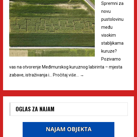
Spremni za
novu
pustolovinu
među
visokim
stabljikama
kuruze?
Pozivamo
vas na otvorenje Međimurskog kuruznog labirinta – mjesta
zabave, istraživanja i…
Pročitaj više…
→
OGLAS ZA NAJAM