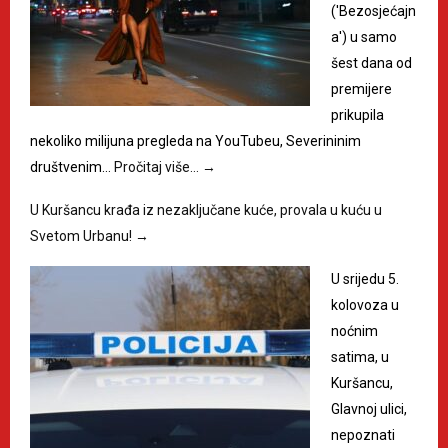
('Bezosjećajn
a') u samo
šest dana od
premijere
prikupila
nekoliko milijuna pregleda na YouTubeu, Severininim
društvenim…
Pročitaj više…
→
U Kuršancu krađa iz nezaključane kuće, provala u kuću u
Svetom Urbanu!
→
U srijedu 5.
kolovoza u
noćnim
satima, u
Kuršancu,
Glavnoj ulici,
nepoznati