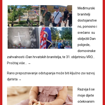
Međimurski
branitelji
dostojanstve
no, ponosno i
svečano su
obilježili Dan
pobjede,
domovinske
zahvalnosti i Dan hrvatskih branitelja, te 31. obljetnicu VRO…
Pročitaj više…
→
Rano prepoznavanje odstupanja može biti ključno za razvoj
djeteta
→
Razvija li se
moje dijete
očekivanim