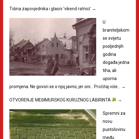
Tišina zapovjednika i glasni ‘vikend ratnici’
→
U
braniteljskom
se svijetu
posljednjih
godina
događa jedna
tiha, ali
uporna
promjena. Ne govori se o njoj javno, jer oni…
Pročitaj više…
→
OTVORENJE MEĐIMURSKOG KURUZNOG LABIRINTA
→
Spremni za
novu
pustolovinu
među