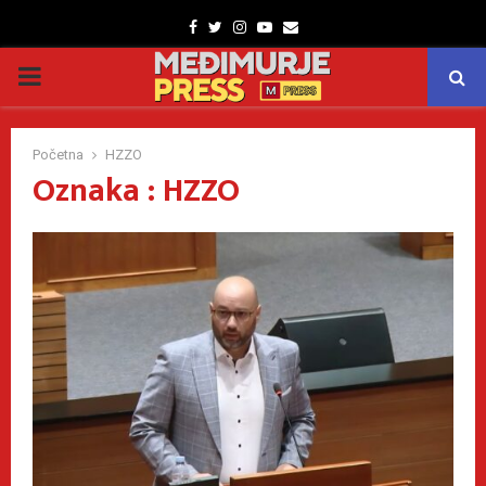
Facebook
Twitter
Instagram
Youtube
Email
PRIMARY
MENU
Početna
HZZO
Oznaka : HZZO