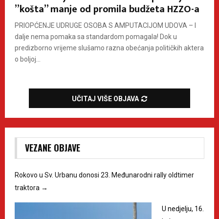
”košta” manje od promila budžeta HZZO-a
PRIOPĆENJE UDRUGE OSOBA S AMPUTACIJOM UDOVA – I
dalje nema pomaka sa standardom pomagala! Dok u
predizborno vrijeme slušamo razna obećanja političkih aktera
o boljoj...
UČITAJ VIŠE OBJAVA
VEZANE OBJAVE
Rokovo u Sv. Urbanu donosi 23. Međunarodni rally oldtimer
traktora
→
U nedjelju, 16.