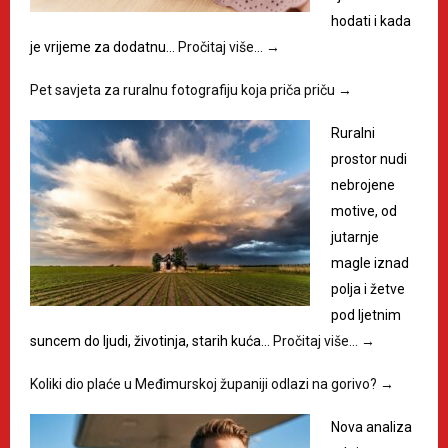
hodati i kada
je vrijeme za dodatnu…
Pročitaj više…
→
Pet savjeta za ruralnu fotografiju koja priča priču
→
Ruralni
prostor nudi
nebrojene
motive, od
jutarnje
magle iznad
polja i žetve
pod ljetnim
suncem do ljudi, životinja, starih kuća…
Pročitaj više…
→
Koliki dio plaće u Međimurskoj županiji odlazi na gorivo?
→
Nova analiza