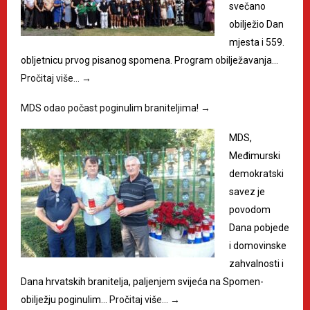
svečano
obilježio Dan
mjesta i 559.
obljetnicu prvog pisanog spomena. Program obilježavanja…
Pročitaj više…
→
MDS odao počast poginulim braniteljima!
→
MDS,
Međimurski
demokratski
savez je
povodom
Dana pobjede
i domovinske
zahvalnosti i
Dana hrvatskih branitelja, paljenjem svijeća na Spomen-
obilježju poginulim…
Pročitaj više…
→