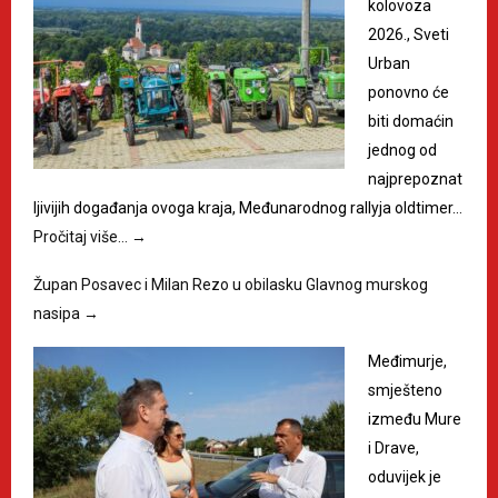
kolovoza
2026., Sveti
Urban
ponovno će
biti domaćin
jednog od
najprepoznat
ljivijih događanja ovoga kraja, Međunarodnog rallyja oldtimer…
Pročitaj više…
→
Župan Posavec i Milan Rezo u obilasku Glavnog murskog
nasipa
→
Međimurje,
smješteno
između Mure
i Drave,
oduvijek je