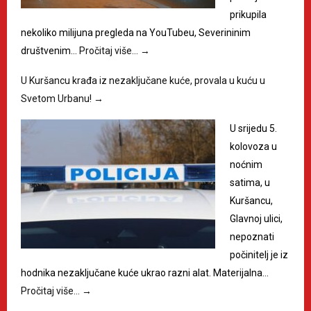
prikupila
nekoliko milijuna pregleda na YouTubeu, Severininim
društvenim…
Pročitaj više…
→
U Kuršancu krađa iz nezaključane kuće, provala u kuću u
Svetom Urbanu!
→
U srijedu 5.
kolovoza u
noćnim
satima, u
Kuršancu,
Glavnoj ulici,
nepoznati
počinitelj je iz
hodnika nezaključane kuće ukrao razni alat. Materijalna…
Pročitaj više…
→