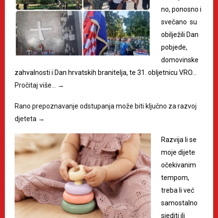
no, ponosno i
svečano su
obilježili Dan
pobjede,
domovinske
zahvalnosti i Dan hrvatskih branitelja, te 31. obljetnicu VRO…
Pročitaj više…
→
Rano prepoznavanje odstupanja može biti ključno za razvoj
djeteta
→
Razvija li se
moje dijete
očekivanim
tempom,
treba li već
samostalno
sjediti ili