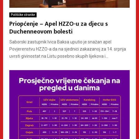
Političke stranke
Priopćenje – Apel HZZO-u za djecu s
Duchenneovom bolesti
Saborski zastupnik Ivica Baksa uputio je snažan apel
Povjerenstvu HZZO-a da na sjednici zakazanoj za 14. srpnja
uvrsti givinostat na Listu posebno skupih lijekova i...