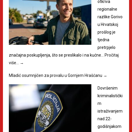
otkriva
regionalne
razlike Gorivo
u Hrvatskoj
prošlog je
tjedna
pretrpjelo
značajna poskupljenja, što se preslikalo i na kućne…
Pročitaj
više…
→
Mladić osumnjičen za provalu u Gornjem Hrašćanu
→
Dovršenim
kriminalistički
m
istraživanjem
nad 22-
godišnjakom