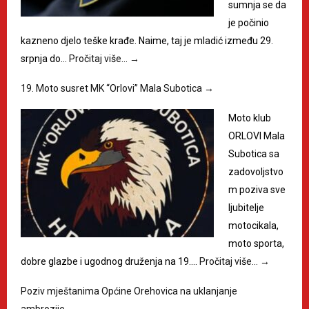
sumnja se da
je počinio
kazneno djelo teške krađe. Naime, taj je mladić između 29.
srpnja do…
Pročitaj više…
→
19. Moto susret MK “Orlovi” Mala Subotica
→
Moto klub
ORLOVI Mala
Subotica sa
zadovoljstvo
m poziva sve
ljubitelje
motocikala,
moto sporta,
dobre glazbe i ugodnog druženja na 19.…
Pročitaj više…
→
Poziv mještanima Općine Orehovica na uklanjanje
ambrozije
→