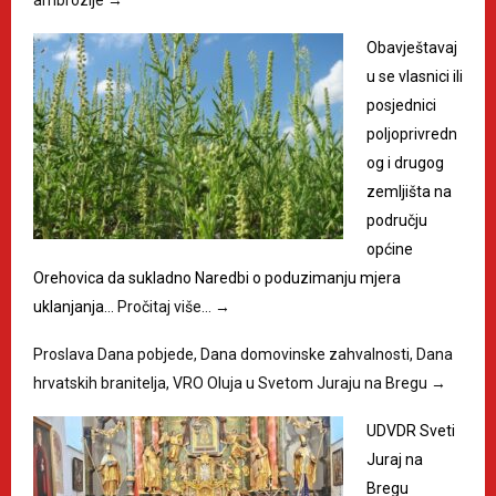
Obavještavaj
u se vlasnici ili
posjednici
poljoprivredn
og i drugog
zemljišta na
području
općine
Orehovica da sukladno Naredbi o poduzimanju mjera
uklanjanja…
Pročitaj više…
→
Proslava Dana pobjede, Dana domovinske zahvalnosti, Dana
hrvatskih branitelja, VRO Oluja u Svetom Juraju na Bregu
→
UDVDR Sveti
Juraj na
Bregu