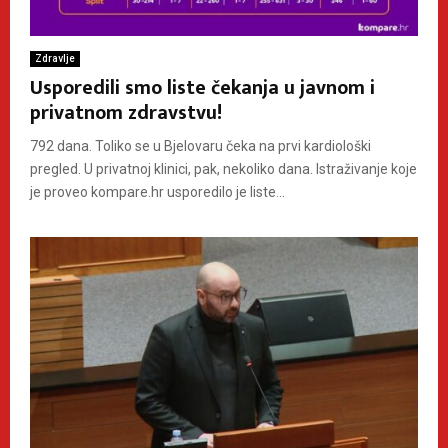
Zdravlje
Usporedili smo liste čekanja u javnom i
privatnom zdravstvu!
792 dana. Toliko se u Bjelovaru čeka na prvi kardiološki
pregled. U privatnoj klinici, pak, nekoliko dana. Istraživanje koje
je proveo kompare.hr usporedilo je liste...