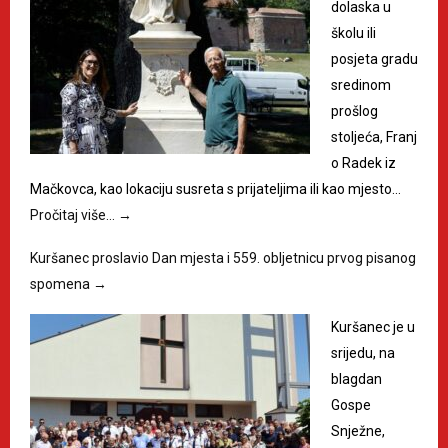
dolaska u
školu ili
posjeta gradu
sredinom
prošlog
stoljeća, Franj
o Radek iz
Mačkovca, kao lokaciju susreta s prijateljima ili kao mjesto…
Pročitaj više…
→
Kuršanec proslavio Dan mjesta i 559. obljetnicu prvog pisanog
spomena
→
Kuršanec je u
srijedu, na
blagdan
Gospe
Snježne,