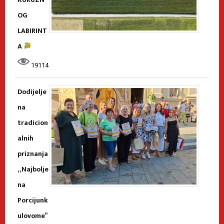
OG
LABIRINT
A
19114
Dodijelje
na
tradicion
alnih
priznanja
„Najbolje
na
Porcijunk
ulovome”