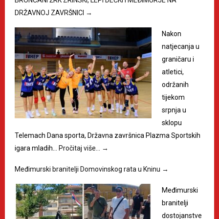
DRŽAVNOJ ZAVRŠNICI
→
Nakon
natjecanja u
graničaru i
atletici,
održanih
tijekom
srpnja u
sklopu
Telemach Dana sporta, Državna završnica Plazma Sportskih
igara mladih…
Pročitaj više…
→
Međimurski branitelji Domovinskog rata u Kninu
→
Međimurski
branitelji
dostojanstve