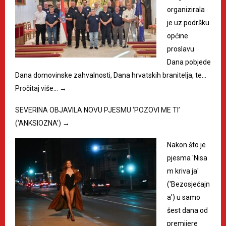
organizirala
je uz podršku
općine
proslavu
Dana pobjede
Dana domovinske zahvalnosti, Dana hrvatskih branitelja, te…
Pročitaj više…
→
SEVERINA OBJAVILA NOVU PJESMU ‘POZOVI ME TI’
(‘ANKSIOZNA’)
→
Nakon što je
pjesma 'Nisa
m kriva ja'
('Bezosjećajn
a') u samo
šest dana od
premijere