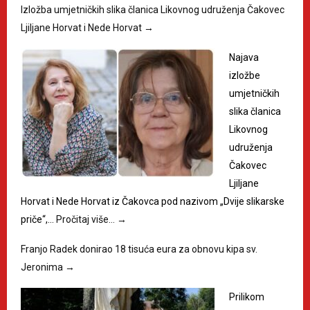
Izložba umjetničkih slika članica Likovnog udruženja Čakovec
Ljiljane Horvat i Nede Horvat
→
Najava
izložbe
umjetničkih
slika članica
Likovnog
udruženja
Čakovec
Ljiljane
Horvat i Nede Horvat iz Čakovca pod nazivom „Dvije slikarske
priče“,…
Pročitaj više…
→
Franjo Radek donirao 18 tisuća eura za obnovu kipa sv.
Jeronima
→
Prilikom