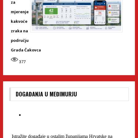
za
mjerenje
kakvoće
zraka na
području
Grada Čakovca
377
DOGAĐANJA U MEĐIMURJU