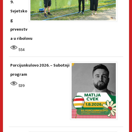
9.
Svjetsko
g
prvenstv
a u ribolovu
554
Porcijunkulovo 2026. – Subotnji
program
539