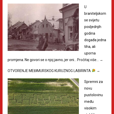
U
braniteljskom
se svijetu
posljednjih
godina
događa jedna
tiha, ali
uporna
promjena. Ne govori se o njoj javno, jer oni…
Pročitaj više…
→
OTVORENJE MEĐIMURSKOG KURUZNOG LABIRINTA
→
Spremni za
novu
pustolovinu
među
visokim