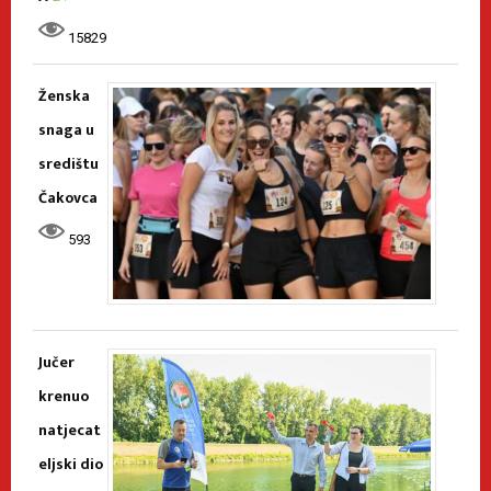
15829
Ženska
snaga u
središtu
Čakovca
593
Jučer
krenuo
natjecat
eljski dio