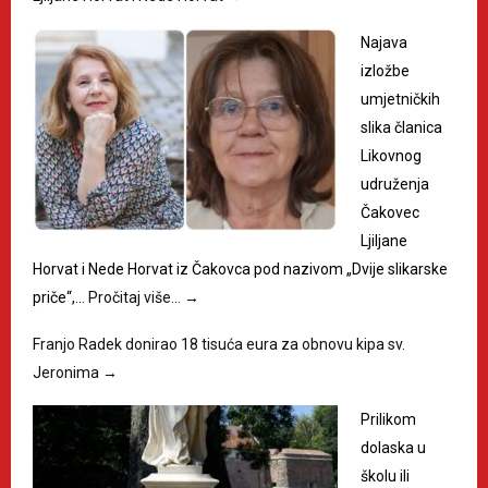
Najava
izložbe
umjetničkih
slika članica
Likovnog
udruženja
Čakovec
Ljiljane
Horvat i Nede Horvat iz Čakovca pod nazivom „Dvije slikarske
priče“,…
Pročitaj više…
→
Franjo Radek donirao 18 tisuća eura za obnovu kipa sv.
Jeronima
→
Prilikom
dolaska u
školu ili