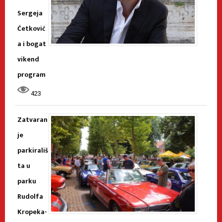
Sergeja
Ćetković
a i bogat
vikend
program
423
Zatvaran
je
parkirališ
ta u
parku
Rudolfa
Kropeka-