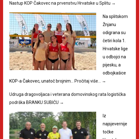
Nastup KOP Čakovec na prvenstvu Hrvatske u Splitu
→
Na splitskom
Žnjanu
odigrana su
četiri kola 1.
Hrvatske lige
u odbojci na
pijesku, a
odbojkašice
KOP-a Čakovec, unatoč brojnim…
Pročitaj više…
→
Udruga dragovoljaca i veterana domovinskog rata logistička
podrška BRANKU SUBIĆU
→
Iz
najsjevernije
točke