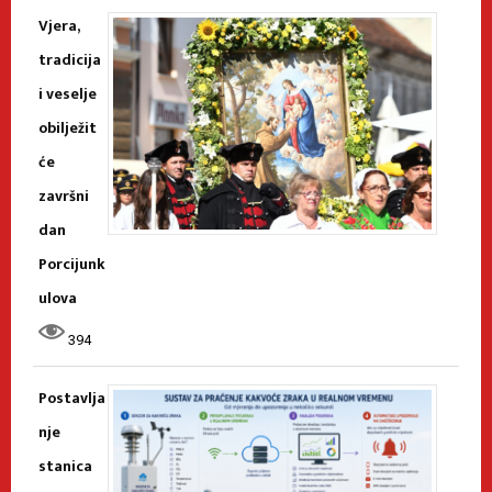
Vjera,
tradicija
i veselje
obilježit
će
završni
dan
Porcijunk
ulova
394
Postavlja
nje
stanica