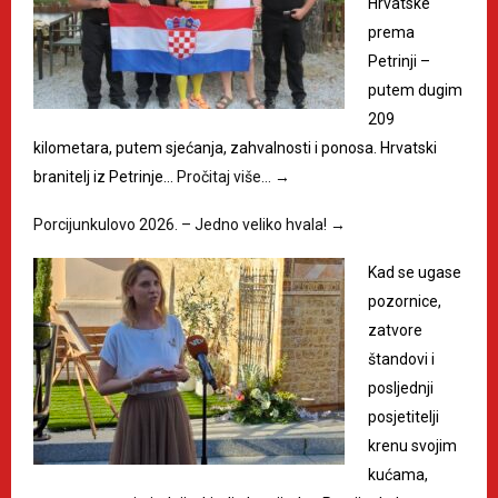
Hrvatske
prema
Petrinji –
putem dugim
209
kilometara, putem sjećanja, zahvalnosti i ponosa. Hrvatski
branitelj iz Petrinje…
Pročitaj više…
→
Porcijunkulovo 2026. – Jedno veliko hvala!
→
Kad se ugase
pozornice,
zatvore
štandovi i
posljednji
posjetitelji
krenu svojim
kućama,