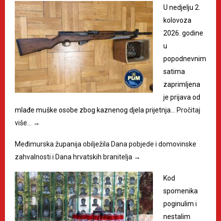
U nedjelju 2.
kolovoza
2026. godine
u
popodnevnim
satima
zaprimljena
je prijava od
mlađe muške osobe zbog kaznenog djela prijetnja…
Pročitaj
više…
→
Međimurska županija obilježila Dana pobjede i domovinske
zahvalnosti i Dana hrvatskih branitelja
→
Kod
spomenika
poginulim i
nestalim