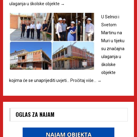
ulaganja u školske objekte
→
U Selnici i
Svetom
Martinu na
Muri u tijeku
su značajna
ulaganja u
školske
objekte
kojima će se unaprijediti uvjeti…
Pročitaj više…
→
OGLAS ZA NAJAM