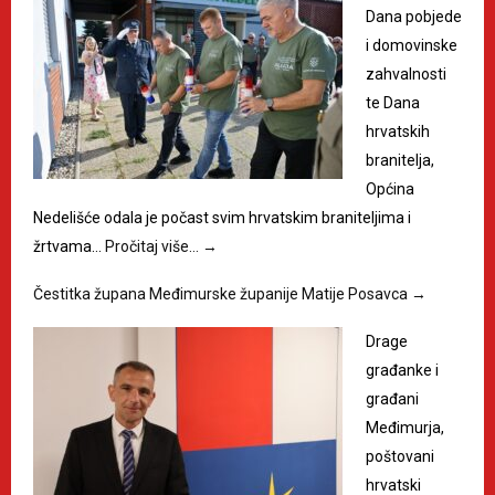
Dana pobjede
i domovinske
zahvalnosti
te Dana
hrvatskih
branitelja,
Općina
Nedelišće odala je počast svim hrvatskim braniteljima i
žrtvama…
Pročitaj više…
→
Čestitka župana Međimurske županije Matije Posavca
→
Drage
građanke i
građani
Međimurja,
poštovani
hrvatski