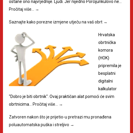
ostane ono najvrjednije. Ljudi. Jer nijedno Porcijunkulovo ne…
Pročitaj više…
→
Saznajte kako porezne izmjene utječu na vaš obrt
→
Hrvatska
obrtnička
komora
(HOK)
pripremila je
besplatni
digitalni
kalkulator
"Dobro je biti obrtnik". Ovaj praktičan alat pomoći će svim
obrtnicima…
Pročitaj više…
→
Zatvoren nakon što je prijetio-u pretrazi mu pronađena
poluautomatska puška i streljivo
→