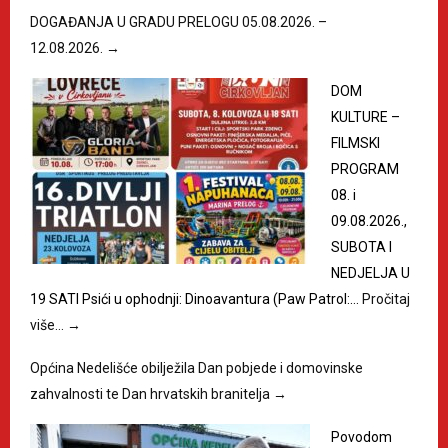
DOGAĐANJA U GRADU PRELOGU 05.08.2026. –
12.08.2026.
→
DOM
KULTURE –
FILMSKI
PROGRAM
08. i
09.08.2026.,
SUBOTA I
NEDJELJA U
19 SATI Psići u ophodnji: Dinoavantura (Paw Patrol:…
Pročitaj
više…
→
Općina Nedelišće obilježila Dan pobjede i domovinske
zahvalnosti te Dan hrvatskih branitelja
→
Povodom