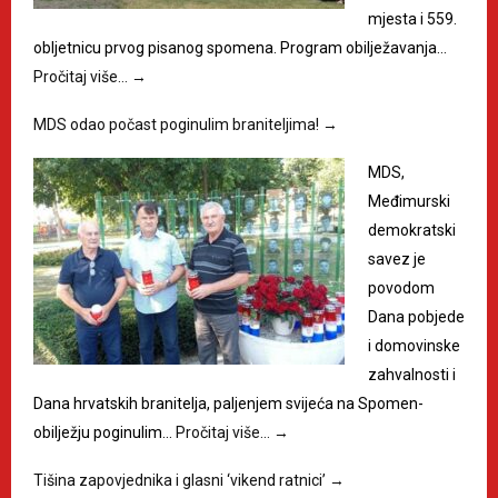
mjesta i 559.
obljetnicu prvog pisanog spomena. Program obilježavanja…
Pročitaj više…
→
MDS odao počast poginulim braniteljima!
→
MDS,
Međimurski
demokratski
savez je
povodom
Dana pobjede
i domovinske
zahvalnosti i
Dana hrvatskih branitelja, paljenjem svijeća na Spomen-
obilježju poginulim…
Pročitaj više…
→
Tišina zapovjednika i glasni ‘vikend ratnici’
→