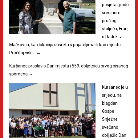
posjeta gradu
sredinom
prošlog
stoljeća, Franj
o Radek iz
Mačkovca, kao lokaciju susreta s prijateljima ili kao mjesto…
Pročitaj više…
→
Kuršanec proslavio Dan mjesta i 559. obljetnicu prvog pisanog
spomena
→
Kuršanec je u
srijedu, na
blagdan
Gospe
Snježne,
svečano
obilježio Dan