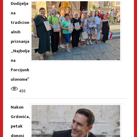
Dodijelje
na
tradicion
alnih
priznanja
„Najbolje
na
Porcijunk
ulovome”
455
Nakon
Grdovića,
petak
donosi