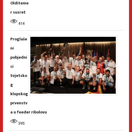
Olditeme
r susret
414
Proglaše
ni
pobjedni
ci
Svjetsko
g
klupskog
prvenstv
a u feeder ribolovu
395