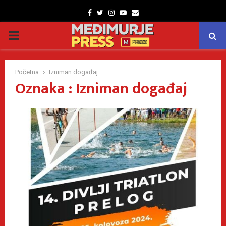
Facebook
Twitter
Instagram
Youtube
Email
PRIMARY
MENU
Početna
Izniman događaj
Oznaka : Izniman događaj