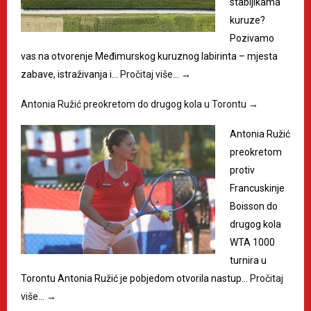
stabljikama
kuruze?
Pozivamo
vas na otvorenje Međimurskog kuruznog labirinta – mjesta
zabave, istraživanja i…
Pročitaj više…
→
Antonia Ružić preokretom do drugog kola u Torontu
→
Antonia Ružić
preokretom
protiv
Francuskinje
Boisson do
drugog kola
WTA 1000
turnira u
Torontu Antonia Ružić je pobjedom otvorila nastup…
Pročitaj
više…
→