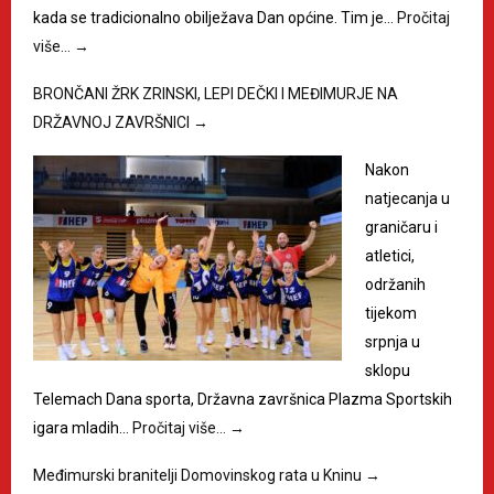
kada se tradicionalno obilježava Dan općine. Tim je…
Pročitaj
više…
→
BRONČANI ŽRK ZRINSKI, LEPI DEČKI I MEĐIMURJE NA
DRŽAVNOJ ZAVRŠNICI
→
Nakon
natjecanja u
graničaru i
atletici,
održanih
tijekom
srpnja u
sklopu
Telemach Dana sporta, Državna završnica Plazma Sportskih
igara mladih…
Pročitaj više…
→
Međimurski branitelji Domovinskog rata u Kninu
→