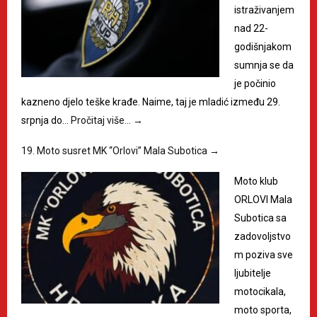
istraživanjem
nad 22-
godišnjakom
sumnja se da
je počinio
kazneno djelo teške krađe. Naime, taj je mladić između 29.
srpnja do…
Pročitaj više…
→
19. Moto susret MK “Orlovi” Mala Subotica
→
Moto klub
ORLOVI Mala
Subotica sa
zadovoljstvo
m poziva sve
ljubitelje
motocikala,
moto sporta,