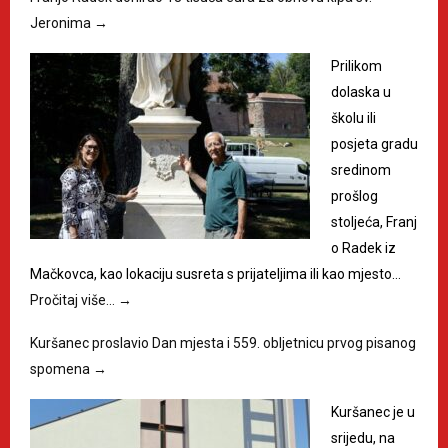
Jeronima
→
Prilikom
dolaska u
školu ili
posjeta gradu
sredinom
prošlog
stoljeća, Franj
o Radek iz
Mačkovca, kao lokaciju susreta s prijateljima ili kao mjesto…
Pročitaj više…
→
Kuršanec proslavio Dan mjesta i 559. obljetnicu prvog pisanog
spomena
→
Kuršanec je u
srijedu, na