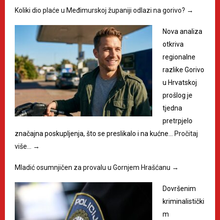
Koliki dio plaće u Međimurskoj županiji odlazi na gorivo?
→
Nova analiza
otkriva
regionalne
razlike Gorivo
u Hrvatskoj
prošlog je
tjedna
pretrpjelo
značajna poskupljenja, što se preslikalo i na kućne…
Pročitaj
više…
→
Mladić osumnjičen za provalu u Gornjem Hrašćanu
→
Dovršenim
kriminalistički
m