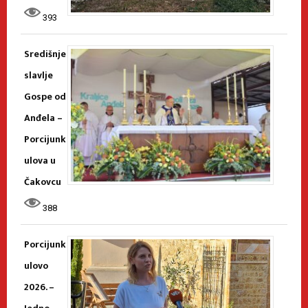
393
Središnje
slavlje
Gospe od
Anđela –
Porcijunk
ulova u
Čakovcu
388
Porcijunk
ulovo
2026. –