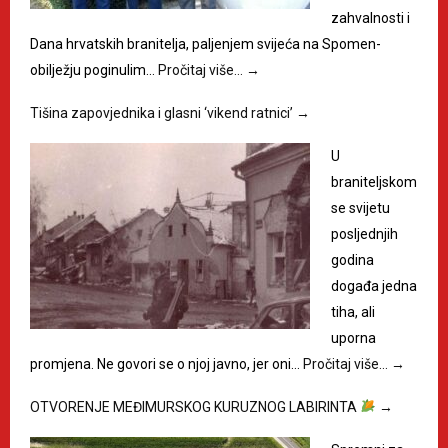
zahvalnosti i
Dana hrvatskih branitelja, paljenjem svijeća na Spomen-
obilježju poginulim…
Pročitaj više…
→
Tišina zapovjednika i glasni ‘vikend ratnici’
→
U
braniteljskom
se svijetu
posljednjih
godina
događa jedna
tiha, ali
uporna
promjena. Ne govori se o njoj javno, jer oni…
Pročitaj više…
→
OTVORENJE MEĐIMURSKOG KURUZNOG LABIRINTA
→