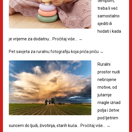
tempom,
treba li već
samostalno
sjediti ili
hodati i kada
je vrijeme za dodatnu…
Pročitaj više…
→
Pet savjeta za ruralnu fotografiju koja priča priču
→
Ruralni
prostor nudi
nebrojene
motive, od
jutarnje
magle iznad
polja i žetve
pod ljetnim
suncem do ljudi, životinja, starih kuća…
Pročitaj više…
→