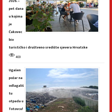
2026. –
pet dana
u kojima
je
Čakovec
bio
turističko i društveno središte sjevera Hrvatske
403
Ugašen
požar na
odlagališ
tu
otpada u
Totovcu!