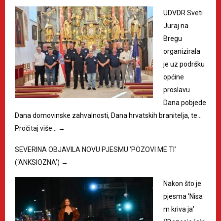
UDVDR Sveti
Juraj na
Bregu
organizirala
je uz podršku
općine
proslavu
Dana pobjede
Dana domovinske zahvalnosti, Dana hrvatskih branitelja, te…
Pročitaj više…
→
SEVERINA OBJAVILA NOVU PJESMU ‘POZOVI ME TI’
(‘ANKSIOZNA’)
→
Nakon što je
pjesma 'Nisa
m kriva ja'