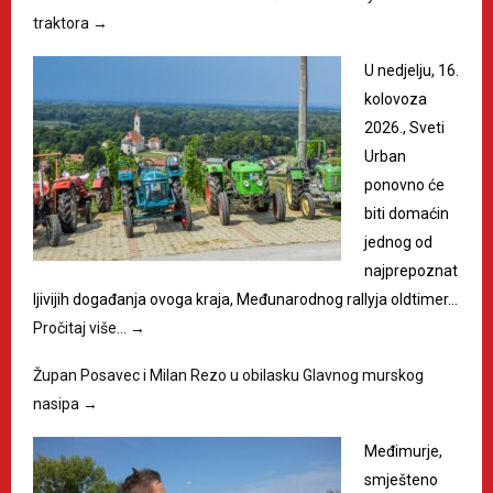
traktora
→
U nedjelju, 16.
kolovoza
2026., Sveti
Urban
ponovno će
biti domaćin
jednog od
najprepoznat
ljivijih događanja ovoga kraja, Međunarodnog rallyja oldtimer…
Pročitaj više…
→
Župan Posavec i Milan Rezo u obilasku Glavnog murskog
nasipa
→
Međimurje,
smješteno