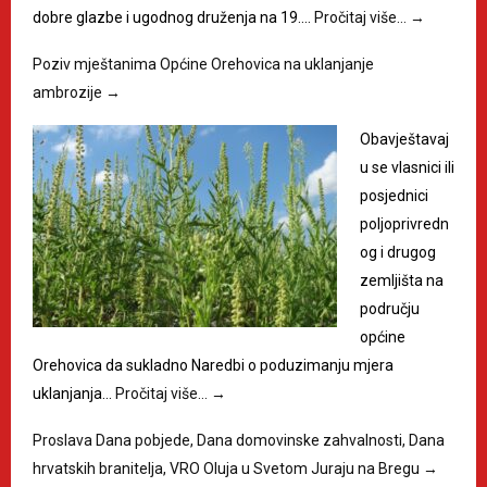
dobre glazbe i ugodnog druženja na 19.…
Pročitaj više…
→
Poziv mještanima Općine Orehovica na uklanjanje
ambrozije
→
Obavještavaj
u se vlasnici ili
posjednici
poljoprivredn
og i drugog
zemljišta na
području
općine
Orehovica da sukladno Naredbi o poduzimanju mjera
uklanjanja…
Pročitaj više…
→
Proslava Dana pobjede, Dana domovinske zahvalnosti, Dana
hrvatskih branitelja, VRO Oluja u Svetom Juraju na Bregu
→