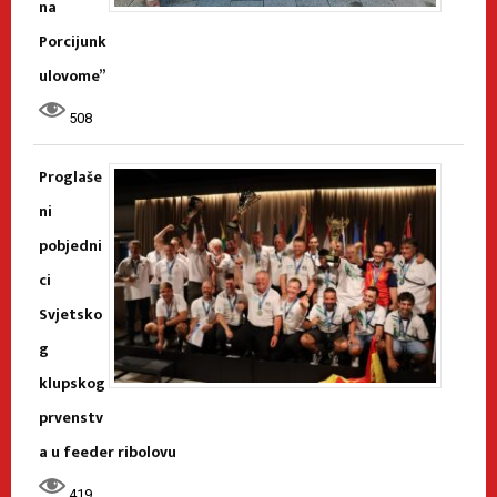
na
Porcijunk
ulovome”
508
Proglaše
ni
pobjedni
ci
Svjetsko
g
klupskog
prvenstv
a u feeder ribolovu
419