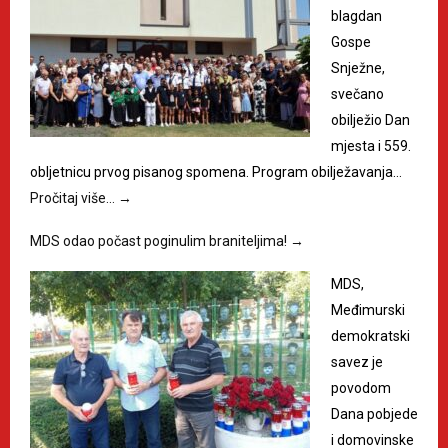
blagdan
Gospe
Snježne,
svečano
obilježio Dan
mjesta i 559.
obljetnicu prvog pisanog spomena. Program obilježavanja…
Pročitaj više…
→
MDS odao počast poginulim braniteljima!
→
MDS,
Međimurski
demokratski
savez je
povodom
Dana pobjede
i domovinske