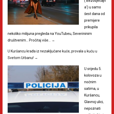
('Bezosjećajn
a') u samo
šest dana od
premijere
prikupila
nekoliko milijuna pregleda na YouTubeu, Severininim
društvenim…
Pročitaj više…
→
U Kuršancu krađa iz nezaključane kuće, provala u kuću u
Svetom Urbanu!
→
U srijedu 5.
kolovoza u
noćnim
satima, u
Kuršancu,
Glavnoj ulici,
nepoznati