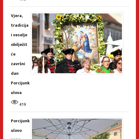
Vjera,
tradicija
i veselje
obilježit
će
završni
dan
Porcijunk
ulova
419
Porcijunk
ulovo