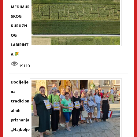
MEĐIMUR
SKOG
KURUZN
OG
LABIRINT
A
19110
Dodijelje
na
tradicion
alnih
priznanja
„Najbolje