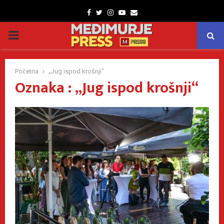
Facebook
Twitter
Instagram
Youtube
Email
PRIMARY
MENU
Početna
„Jug ispod krošnji“
Oznaka : „Jug ispod krošnji“