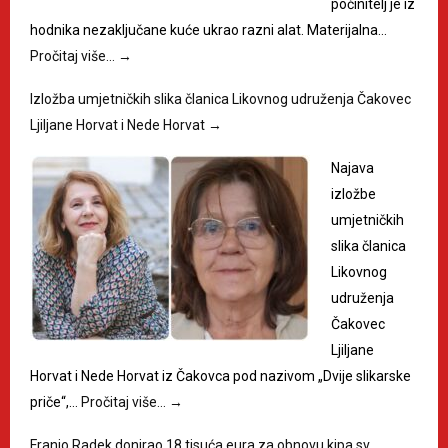
počinitelj je iz
hodnika nezaključane kuće ukrao razni alat. Materijalna…
Pročitaj više…
→
Izložba umjetničkih slika članica Likovnog udruženja Čakovec
Ljiljane Horvat i Nede Horvat
→
Najava
izložbe
umjetničkih
slika članica
Likovnog
udruženja
Čakovec
Ljiljane
Horvat i Nede Horvat iz Čakovca pod nazivom „Dvije slikarske
priče“,…
Pročitaj više…
→
Franjo Radek donirao 18 tisuća eura za obnovu kipa sv.