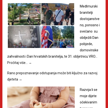
Međimurski
branitelji
dostojanstve
no, ponosno i
svečano su
obilježili Dan
pobjede,
domovinske
zahvalnosti i Dan hrvatskih branitelja, te 31. obljetnicu VRO…
Pročitaj više…
→
Rano prepoznavanje odstupanja može biti ključno za razvoj
djeteta
→
Razvija li se
moje dijete
očekivanim