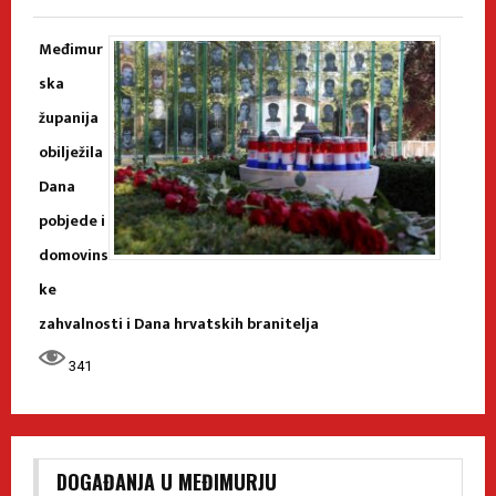
Međimur
ska
županija
obilježila
Dana
pobjede i
domovins
ke
zahvalnosti i Dana hrvatskih branitelja
341
DOGAĐANJA U MEĐIMURJU