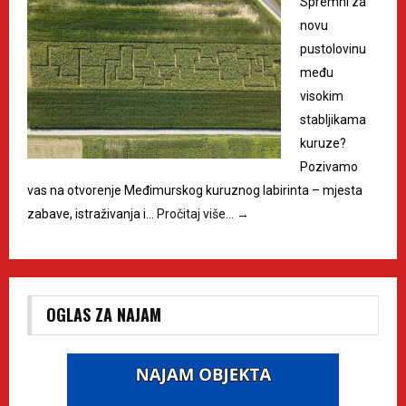
Spremni za
novu
pustolovinu
među
visokim
stabljikama
kuruze?
Pozivamo
vas na otvorenje Međimurskog kuruznog labirinta – mjesta
zabave, istraživanja i…
Pročitaj više…
→
OGLAS ZA NAJAM