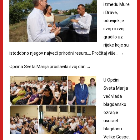
između Mure
i Drave,
oduvijek je
svoj razvoj
gradilo uz
rijeke koje su
istodobno njegov najveći prirodni resurs,…
Pročitaj više…
→
Općina Sveta Marija proslavila svoj dan
→
U Općini
Sveta Marija
već vlada
blagdansko
ozračje
ususret
blagdanu
Velike Gospe,