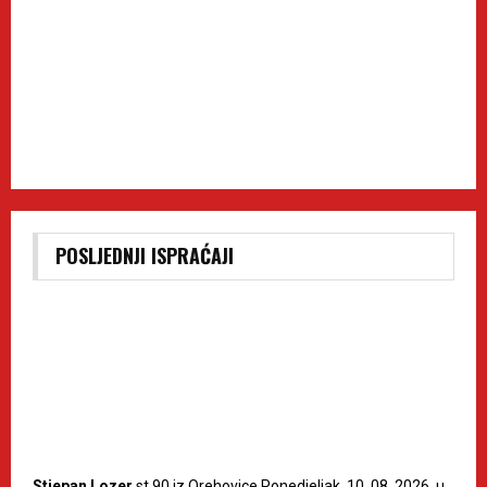
POSLJEDNJI ISPRAĆAJI
Stjepan Lozer
st.90 iz Orehovice Ponedjeljak, 10. 08. 2026. u