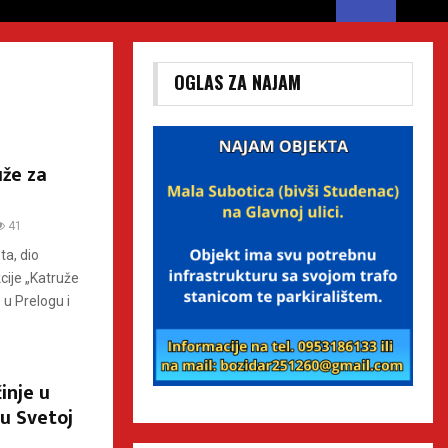
OGLAS ZA NAJAM
že za
41
ta, dio
cije „Katruže
 u Prelogu i
inje u
 u Svetoj