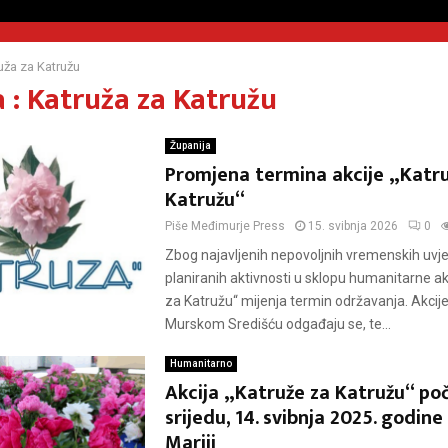
uža za Katružu
 : Katruža za Katružu
Županija
Promjena termina akcije „Katru
Katružu“
Piše
Međimurje Press
15. svibnja 2026
0
Zbog najavljenih nepovoljnih vremenskih uvje
planiranih aktivnosti u sklopu humanitarne ak
za Katružu“ mijenja termin održavanja. Akcije
Murskom Središću odgađaju se, te...
Humanitarno
Akcija „Katruže za Katružu“ poč
srijedu, 14. svibnja 2025. godine
Mariji