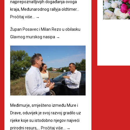
najprepoznatljivijih događanja ovoga
kraja, Međunarodnog rallyja oldtimer…
Pročitaj više…
→
Župan Posavec i Milan Rezo u obilasku
Glavnog murskog nasipa
→
Međimurje, smješteno između Mure i
Drave, oduvijek je svoj razvoj gradilo uz
rijeke koje su istodobno njegov najveći
prirodni resurs,…
Pročitaj više…
→