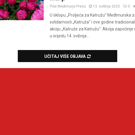
Piše
Međimurje Press
13. svibnja 2025
0
U sklopu „Proljeća za Katružu“ Međimurska 
solidarnosti „Katruža“ i ove godine tradiciona
akciju „Katruže za Katružu“. Akcija započinje u
u srijedu 14. svibnja...
UČITAJ VIŠE OBJAVA