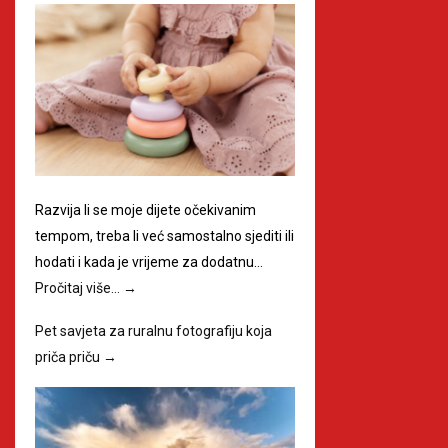
Razvija li se moje dijete očekivanim
tempom, treba li već samostalno sjediti ili
hodati i kada je vrijeme za dodatnu…
Pročitaj više…
→
Pet savjeta za ruralnu fotografiju koja
priča priču
→