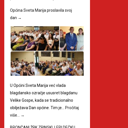
Općina Sveta Marija proslavila svoj
dan
→
U Općini Sveta Marija već vlada
blagdansko ozračje ususret blagdanu
Velike Gospe, kada se tradicionalno
obilježava Dan općine. Tim je…
Pročitaj
više…
→
BRONČANI ŽRK ZRINSKI, LEPI DEČKI I