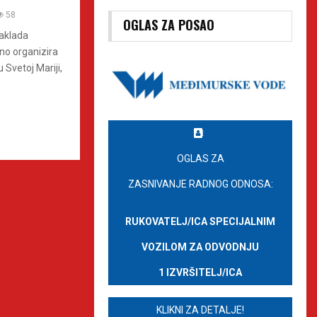
58
OGLAS ZA POSAO
zaklada
lno organizira
 Svetoj Mariji,
OGLAS ZA
ZASNIVANJE RADNOG ODNOSA:
RUKOVATELJ/ICA SPECIJALNIM
VOZILOM ZA ODVODNJU
1 IZVRŠITELJ/ICA
KLIKNI ZA DETALJE!