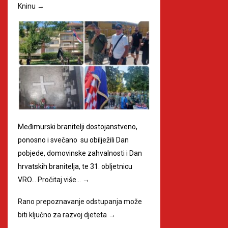
Kninu
→
Međimurski branitelji dostojanstveno,
ponosno i svečano su obilježili Dan
pobjede, domovinske zahvalnosti i Dan
hrvatskih branitelja, te 31. obljetnicu
VRO…
Pročitaj više…
→
Rano prepoznavanje odstupanja može
biti ključno za razvoj djeteta
→