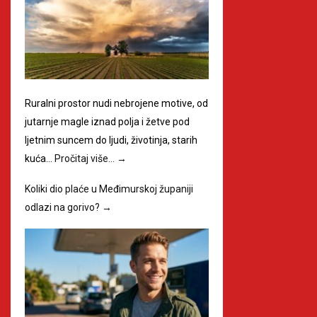
Ruralni prostor nudi nebrojene motive, od
jutarnje magle iznad polja i žetve pod
ljetnim suncem do ljudi, životinja, starih
kuća…
Pročitaj više…
→
Koliki dio plaće u Međimurskoj županiji
odlazi na gorivo?
→