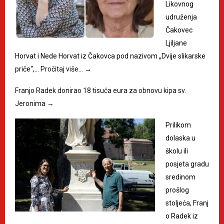
Likovnog
udruženja
Čakovec
Ljiljane
Horvat i Nede Horvat iz Čakovca pod nazivom „Dvije slikarske
priče“,…
Pročitaj više…
→
Franjo Radek donirao 18 tisuća eura za obnovu kipa sv.
Jeronima
→
Prilikom
dolaska u
školu ili
posjeta gradu
sredinom
prošlog
stoljeća, Franj
o Radek iz