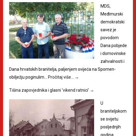
MDS,
Međimurski
demokratski
savez je
povodom
Dana pobjede
i domovinske
zahvalnosti i
Dana hrvatskih branitelja, paljenjem svijeća na Spomen-
obilježju poginulim…
Pročitaj više…
→
Tišina zapovjednika i glasni ‘vikend ratnici’
→
U
braniteljskom
se svijetu
posljednjih
godina