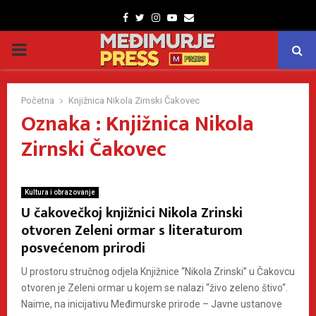
Facebook
Twitter
Instagram
Youtube
Email
PRIMARY
MENU
Početna
Knjižnica Nikola Zirnski Čakovec
Oznaka : Knjižnica Nikola
Zirnski Čakovec
Kultura i obrazovanje
U čakovečkoj knjižnici Nikola Zrinski
otvoren Zeleni ormar s literaturom
posvećenom prirodi
U prostoru stručnog odjela Knjižnice “Nikola Zrinski” u Čakovcu
otvoren je Zeleni ormar u kojem se nalazi “živo zeleno štivo“.
Naime, na inicijativu Međimurske prirode – Javne ustanove