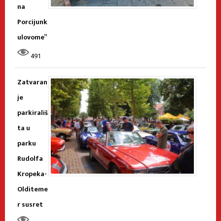
na
Porcijunk
ulovome”
491
Zatvaran
je
parkirališ
ta u
parku
Rudolfa
Kropeka-
Olditeme
r susret