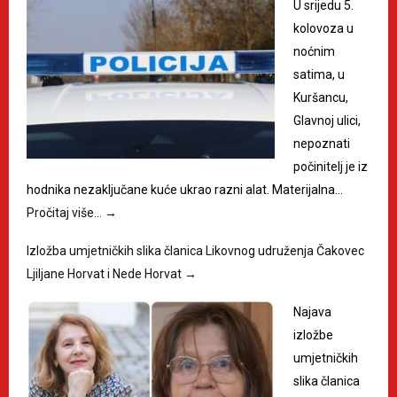
U srijedu 5.
kolovoza u
noćnim
satima, u
Kuršancu,
Glavnoj ulici,
nepoznati
počinitelj je iz
hodnika nezaključane kuće ukrao razni alat. Materijalna…
Pročitaj više…
→
Izložba umjetničkih slika članica Likovnog udruženja Čakovec
Ljiljane Horvat i Nede Horvat
→
Najava
izložbe
umjetničkih
slika članica