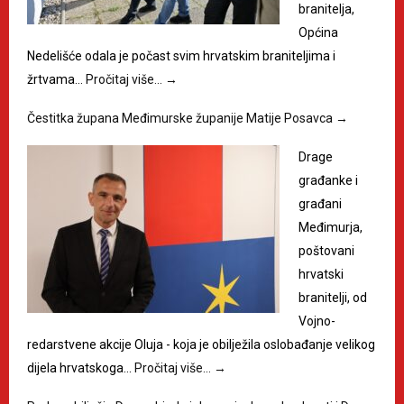
branitelja,
Općina
Nedelišće odala je počast svim hrvatskim braniteljima i
žrtvama…
Pročitaj više…
→
Čestitka župana Međimurske županije Matije Posavca
→
Drage
građanke i
građani
Međimurja,
poštovani
hrvatski
branitelji, od
Vojno-
redarstvene akcije Oluja - koja je obilježila oslobađanje velikog
dijela hrvatskoga…
Pročitaj više…
→