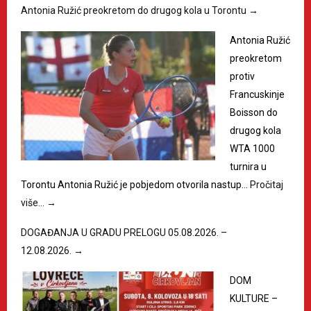
Antonia Ružić preokretom do drugog kola u Torontu
→
Antonia Ružić
preokretom
protiv
Francuskinje
Boisson do
drugog kola
WTA 1000
turnira u
Torontu Antonia Ružić je pobjedom otvorila nastup…
Pročitaj
više…
→
DOGAĐANJA U GRADU PRELOGU 05.08.2026. –
12.08.2026.
→
DOM
KULTURE –