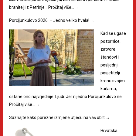
branitelj iz Petrinje…
Pročitaj više…
→
Porcijunkulovo 2026. – Jedno veliko hvala!
→
Kad se ugase
pozornice,
zatvore
štandovi i
posljednji
posjetitelji
krenu svojim
kućama,
ostane ono najvrjednije. Ljudi. Jer nijedno Porcijunkulovo ne…
Pročitaj više…
→
Saznajte kako porezne izmjene utječu na vaš obrt
→
Hrvatska