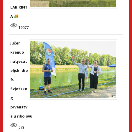
LABIRINT
A
19077
Jučer
krenuo
natjecat
eljski dio
9.
Svjetsko
g
prvenstv
a u ribolovu
573