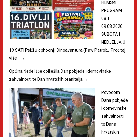
FILMSKI
PROGRAM
08. i
09.08.2026.,
SUBOTA I
NEDJELJA U
19 SATI Psići u ophodnji: Dinoavantura (Paw Patrol:…
Pročitaj
više…
→
Općina Nedelišće obilježila Dan pobjede i domovinske
zahvalnosti te Dan hrvatskih branitelja
→
Povodom
Dana pobjede
i domovinske
zahvalnosti
te Dana
hrvatskih