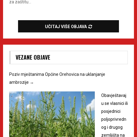
za zaštitu...
UČITAJ VIŠE OBJAVA
VEZANE OBJAVE
Poziv mještanima Općine Orehovica na uklanjanje
ambrozije
→
Obavještavaj
u se vlasnici ili
posjednici
poljoprivredn
og i drugog
zemljišta na