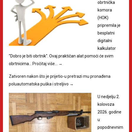
obrtnička
komora
(HOK)
pripremila je
besplatni
digitalni
kalkulator
"Dobro je biti obrtnik". Ovaj praktičan alat pomoći će svim
obrtnicima…
Pročitaj više…
→
Zatvoren nakon što je prijetio-u pretrazi mu pronađena
poluautomatska puška i streljivo
→
U nedjelju 2.
kolovoza
2026. godine
u
popodnevnim