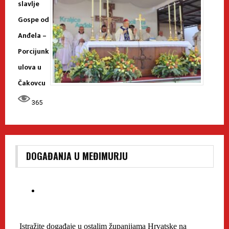
slavlje
Gospe od
Anđela –
Porcijunk
ulova u
Čakovcu
365
DOGAĐANJA U MEĐIMURJU