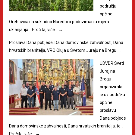
području
općine
Orehovica da sukladno Naredbi o poduzimanju mjera
uklanjanja…
Pročitaj više…
→
Proslava Dana pobjede, Dana domovinske zahvalnosti, Dana
hrvatskih branitelja, VRO Oluja u Svetom Juraju na Bregu
→
UDVDR Sveti
Juraj na
Bregu
organizirala
je uz podršku
općine
proslavu
Dana pobjede
Dana domovinske zahvalnosti, Dana hrvatskih branitelja, te…
Pročitaj više…
→