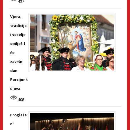
437
Vjera,
tradicija
i veselje
obilježit
će
završni
dan
Porcijunk
ulova
408
Proglaše
ni