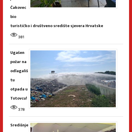
Čakovec
bio
turističko i društveno središte sjevera Hrvatske
381
Ugašen
požar na
odlagališ
tu
otpada u
Totovcu!
378
Središnje