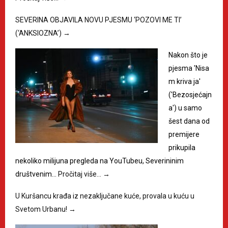
SEVERINA OBJAVILA NOVU PJESMU ‘POZOVI ME TI’
(‘ANKSIOZNA’)
→
Nakon što je
pjesma 'Nisa
m kriva ja'
('Bezosjećajn
a') u samo
šest dana od
premijere
prikupila
nekoliko milijuna pregleda na YouTubeu, Severininim
društvenim…
Pročitaj više…
→
U Kuršancu krađa iz nezaključane kuće, provala u kuću u
Svetom Urbanu!
→