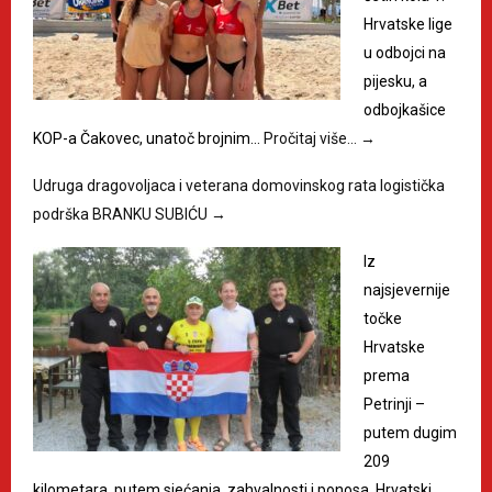
Hrvatske lige
u odbojci na
pijesku, a
odbojkašice
KOP-a Čakovec, unatoč brojnim…
Pročitaj više…
→
Udruga dragovoljaca i veterana domovinskog rata logistička
podrška BRANKU SUBIĆU
→
Iz
najsjevernije
točke
Hrvatske
prema
Petrinji –
putem dugim
209
kilometara, putem sjećanja, zahvalnosti i ponosa. Hrvatski