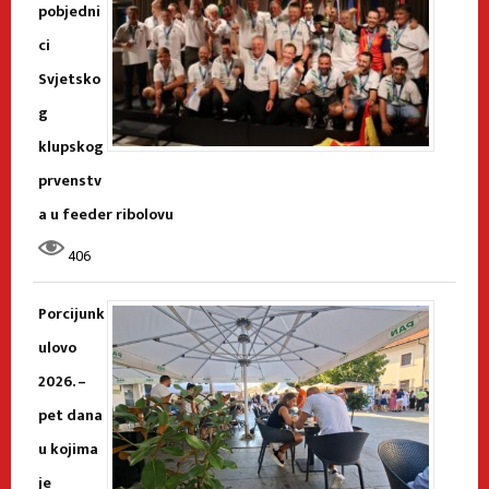
pobjedni
ci
Svjetsko
g
klupskog
prvenstv
a u feeder ribolovu
406
Porcijunk
ulovo
2026. –
pet dana
u kojima
je