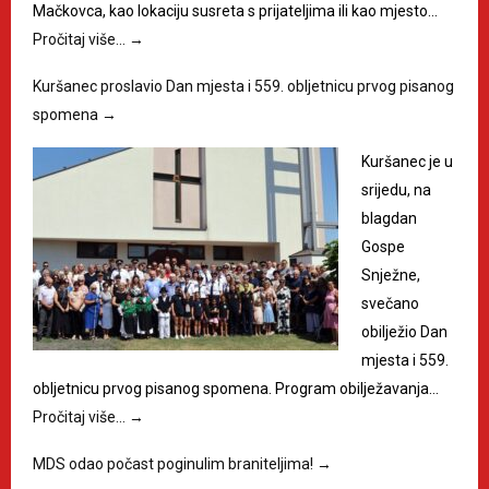
Mačkovca, kao lokaciju susreta s prijateljima ili kao mjesto…
Pročitaj više…
→
Kuršanec proslavio Dan mjesta i 559. obljetnicu prvog pisanog
spomena
→
Kuršanec je u
srijedu, na
blagdan
Gospe
Snježne,
svečano
obilježio Dan
mjesta i 559.
obljetnicu prvog pisanog spomena. Program obilježavanja…
Pročitaj više…
→
MDS odao počast poginulim braniteljima!
→