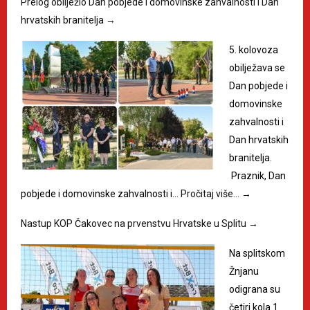
Prelog obilježio Dan pobjede i domovinske zahvalnosti i Dan
hrvatskih branitelja
→
5. kolovoza
obilježava se
Dan pobjede i
domovinske
zahvalnosti i
Dan hrvatskih
branitelja.
Praznik, Dan
pobjede i domovinske zahvalnosti i…
Pročitaj više…
→
Nastup KOP Čakovec na prvenstvu Hrvatske u Splitu
→
Na splitskom
Žnjanu
odigrana su
četiri kola 1.