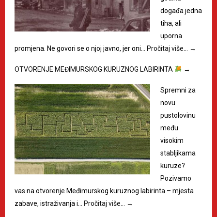
događa jedna
tiha, ali
uporna
promjena. Ne govori se o njoj javno, jer oni…
Pročitaj više…
→
OTVORENJE MEĐIMURSKOG KURUZNOG LABIRINTA
→
Spremni za
novu
pustolovinu
među
visokim
stabljikama
kuruze?
Pozivamo
vas na otvorenje Međimurskog kuruznog labirinta – mjesta
zabave, istraživanja i…
Pročitaj više…
→