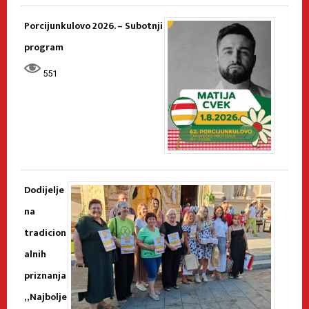
Porcijunkulovo 2026. – Subotnji
program
551
Dodijelje
na
tradicion
alnih
priznanja
„Najbolje