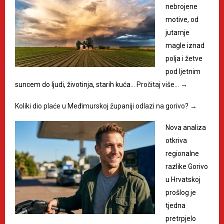
nebrojene
motive, od
jutarnje
magle iznad
polja i žetve
pod ljetnim
suncem do ljudi, životinja, starih kuća…
Pročitaj više…
→
Koliki dio plaće u Međimurskoj županiji odlazi na gorivo?
→
Nova analiza
otkriva
regionalne
razlike Gorivo
u Hrvatskoj
prošlog je
tjedna
pretrpjelo