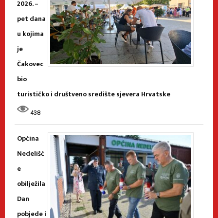
2026. –
pet dana
u kojima
je
Čakovec
bio
turističko i društveno središte sjevera Hrvatske
438
Općina
Nedelišć
e
obilježila
Dan
pobjede i