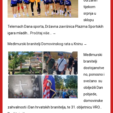
održanih
tijekom
srpnja u
sklopu
Telemach Dana sporta, Državna završnica Plazma Sportskih
igara mladih…
Pročitaj više…
→
Međimurski branitelji Domovinskog rata u Kninu
→
Međimurski
branitelji
dostojanstve
no, ponosno i
svečano su
obilježili Dan
pobjede,
domovinske
zahvalnosti i Dan hrvatskih branitelja, te 31. obljetnicu VRO…