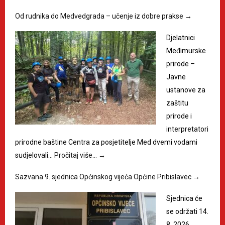
Od rudnika do Medvedgrada – učenje iz dobre prakse
→
Djelatnici
Međimurske
prirode –
Javne
ustanove za
zaštitu
prirode i
interpretatori
prirodne baštine Centra za posjetitelje Med dvemi vodami
sudjelovali…
Pročitaj više…
→
Sazvana 9. sjednica Općinskog vijeća Općine Pribislavec
→
Sjednica će
se održati 14.
8. 2026.