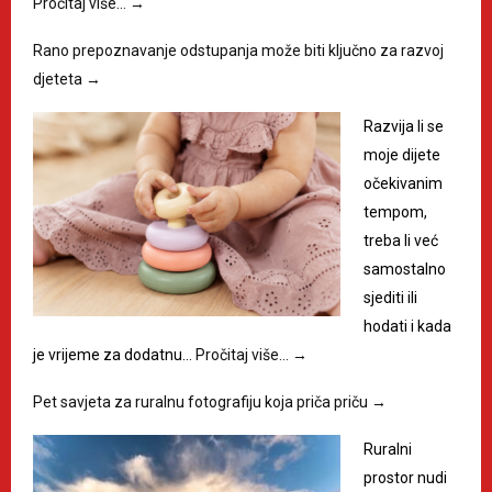
Pročitaj više…
→
Rano prepoznavanje odstupanja može biti ključno za razvoj
djeteta
→
Razvija li se
moje dijete
očekivanim
tempom,
treba li već
samostalno
sjediti ili
hodati i kada
je vrijeme za dodatnu…
Pročitaj više…
→
Pet savjeta za ruralnu fotografiju koja priča priču
→
Ruralni
prostor nudi