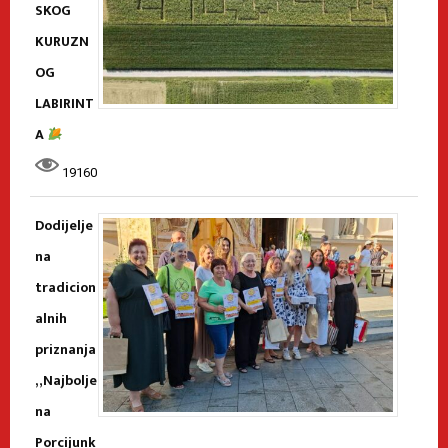
SKOG
KURUZN
OG
LABIRINT
A
19160
Dodijelje
na
tradicion
alnih
priznanja
„Najbolje
na
Porcijunk