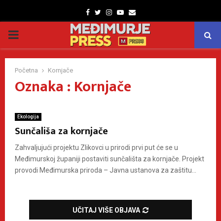
Facebook
Twitter
Instagram
Youtube
Email
PRIMARY
MENU
Početna
Kornjače
Oznaka : Kornjače
Ekologija
Sunčališa za kornjače
Zahvaljujući projektu Zlikovci u prirodi prvi put će se u
Međimurskoj županiji postaviti sunčališta za kornjače. Projekt
provodi Međimurska priroda – Javna ustanova za zaštitu...
UČITAJ VIŠE OBJAVA