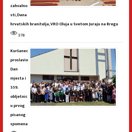
zahvalno
sti, Dana
hrvatskih branitelja, VRO Oluja u Svetom Juraju na Bregu
378
Kuršanec
proslavio
Dan
mjesta i
559.
obljetnic
u prvog
pisanog
spomena