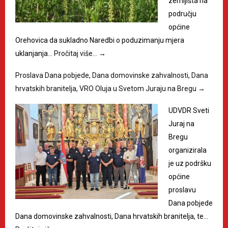
zemljišta na
području
općine
Orehovica da sukladno Naredbi o poduzimanju mjera
uklanjanja…
Pročitaj više…
→
Proslava Dana pobjede, Dana domovinske zahvalnosti, Dana
hrvatskih branitelja, VRO Oluja u Svetom Juraju na Bregu
→
UDVDR Sveti
Juraj na
Bregu
organizirala
je uz podršku
općine
proslavu
Dana pobjede
Dana domovinske zahvalnosti, Dana hrvatskih branitelja, te…