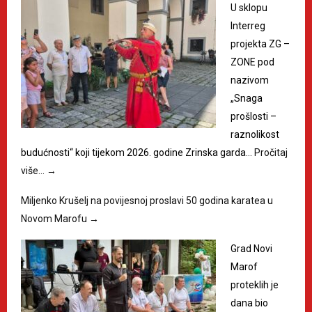
U sklopu
Interreg
projekta ZG –
ZONE pod
nazivom
„Snaga
prošlosti –
raznolikost
budućnosti“ koji tijekom 2026. godine Zrinska garda…
Pročitaj
više…
→
Miljenko Krušelj na povijesnoj proslavi 50 godina karatea u
Novom Marofu
→
Grad Novi
Marof
proteklih je
dana bio