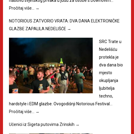
naslovu svjetskog prvaka u judu za osobe s Downovim…
Pročitaj više…
→
NOTORIOUS ZATVORIO VRATA: DVA DANA ELEKTRONIČKE
GLAZBE ZAPALILA NEDELIŠĆE
→
SRC Trate u
Nedelišću
protekla je
dva dana bio
mjesto
okupljanja
ljubitelja
techno,
hardstyle i EDM glazbe. Ovogodišnji Notorious Festival…
Pročitaj više…
→
Učenici iz Sigeta putovima Zrinskih
→