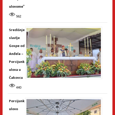
ulovome”
562
Središnje
slavlje
Gospe od
Anđela –
Porcijunk
ulova u
Čakovcu
440
Porcijunk
ulovo