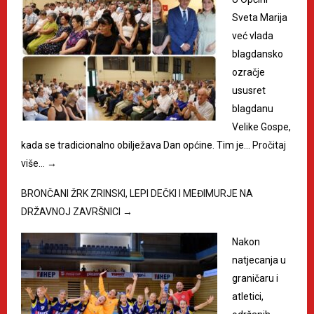
Sveta Marija
već vlada
blagdansko
ozračje
ususret
blagdanu
Velike Gospe,
kada se tradicionalno obilježava Dan općine. Tim je…
Pročitaj
više…
→
BRONČANI ŽRK ZRINSKI, LEPI DEČKI I MEĐIMURJE NA
DRŽAVNOJ ZAVRŠNICI
→
Nakon
natjecanja u
graničaru i
atletici,