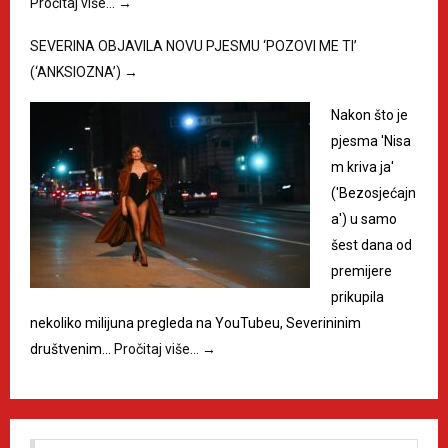
Pročitaj više…
→
SEVERINA OBJAVILA NOVU PJESMU ‘POZOVI ME TI’
(‘ANKSIOZNA’)
→
Nakon što je
pjesma 'Nisa
m kriva ja'
('Bezosjećajn
a') u samo
šest dana od
premijere
prikupila
nekoliko milijuna pregleda na YouTubeu, Severininim
društvenim…
Pročitaj više…
→