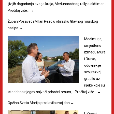
ljivijih događanja ovoga kraja, Međunarodnog rallyja oldtimer…
Pročitaj više…
→
Župan Posavec i Milan Rezo u obilasku Glavnog murskog
nasipa
→
Međimurje,
smješteno
između Mure
i Drave,
oduvijek je
svoj razvoj
gradilo uz
rijeke koje su
istodobno njegov najveći prirodni resurs,…
Pročitaj više…
→
Općina Sveta Marija proslavila svoj dan
→
U Općini