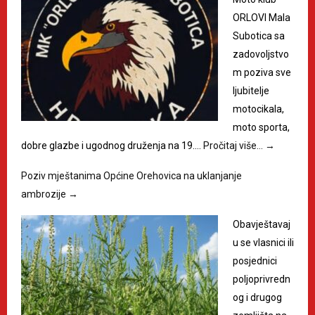
ORLOVI Mala
Subotica sa
zadovoljstvo
m poziva sve
ljubitelje
motocikala,
moto sporta,
dobre glazbe i ugodnog druženja na 19.…
Pročitaj više…
→
Poziv mještanima Općine Orehovica na uklanjanje
ambrozije
→
Obavještavaj
u se vlasnici ili
posjednici
poljoprivredn
og i drugog