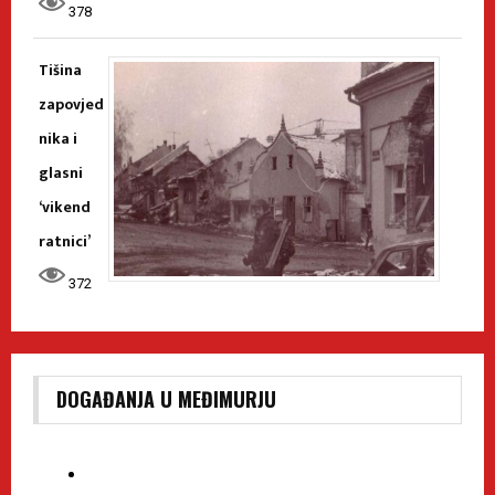
378
Tišina
zapovjed
nika i
glasni
‘vikend
ratnici’
372
DOGAĐANJA U MEĐIMURJU