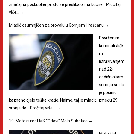
značajna poskupljenja, što se preslikalo i na kućne…
Pročitaj
više…
→
Mladić osumnjičen za provalu u Gornjem Hrašćanu
→
Dovršenim
kriminalistički
m
istraživanjem
nad 22-
godišnjakom
sumnja se da
je počinio
kazneno djelo teške krađe. Naime, taj je mladić između 29.
srpnja do…
Pročitaj više…
→
19. Moto susret MK “Orlovi” Mala Subotica
→
Moto klub