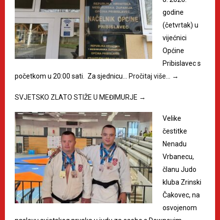
godine
(četvrtak) u
vijećnici
Općine
Pribislavec s
početkom u 20:00 sati. Za sjednicu…
Pročitaj više…
→
SVJETSKO ZLATO STIŽE U MEĐIMURJE
→
Velike
čestitke
Nenadu
Vrbanecu,
članu Judo
kluba Zrinski
Čakovec, na
osvojenom