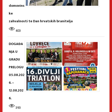
domovins
ke
zahvalnosti te Dan hrvatskih branitelja
403
DOGAĐA
NJA U
GRADU
PRELOGU
05.08.202
6. –
12.08.202
6.
393