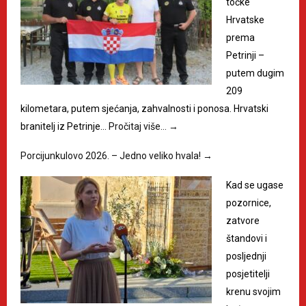
točke
Hrvatske
prema
Petrinji –
putem dugim
209
kilometara, putem sjećanja, zahvalnosti i ponosa. Hrvatski
branitelj iz Petrinje…
Pročitaj više…
→
Porcijunkulovo 2026. – Jedno veliko hvala!
→
Kad se ugase
pozornice,
zatvore
štandovi i
posljednji
posjetitelji
krenu svojim