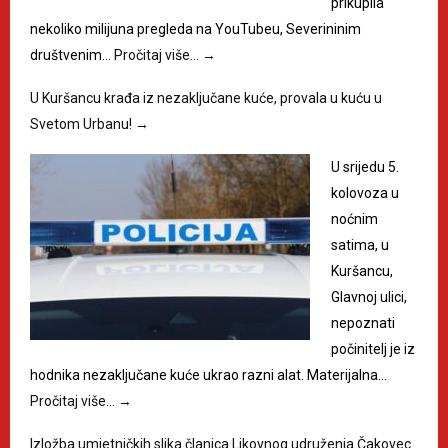
prikupila
nekoliko milijuna pregleda na YouTubeu, Severininim
društvenim…
Pročitaj više…
→
U Kuršancu krađa iz nezaključane kuće, provala u kuću u
Svetom Urbanu!
→
U srijedu 5.
kolovoza u
noćnim
satima, u
Kuršancu,
Glavnoj ulici,
nepoznati
počinitelj je iz
hodnika nezaključane kuće ukrao razni alat. Materijalna…
Pročitaj više…
→
Izložba umjetničkih slika članica Likovnog udruženja Čakovec