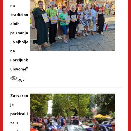
na
tradicion
alnih
priznanja
„Najbolje
na
Porcijunk
ulovome”
487
Zatvaran
je
parkirališ
ta u