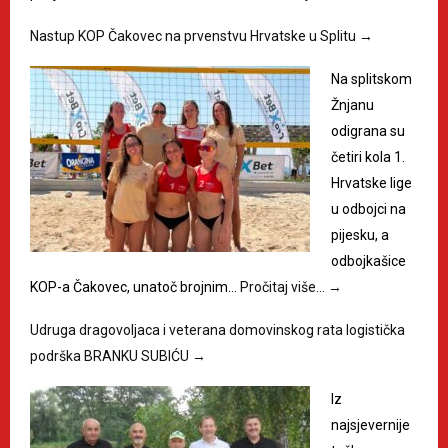
Nastup KOP Čakovec na prvenstvu Hrvatske u Splitu
→
Na splitskom
Žnjanu
odigrana su
četiri kola 1.
Hrvatske lige
u odbojci na
pijesku, a
odbojkašice
KOP-a Čakovec, unatoč brojnim…
Pročitaj više…
→
Udruga dragovoljaca i veterana domovinskog rata logistička
podrška BRANKU SUBIĆU
→
Iz
najsjevernije