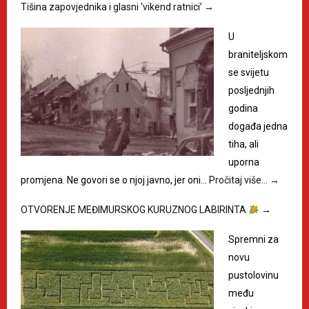
Tišina zapovjednika i glasni ‘vikend ratnici’
→
U
braniteljskom
se svijetu
posljednjih
godina
događa jedna
tiha, ali
uporna
promjena. Ne govori se o njoj javno, jer oni…
Pročitaj više…
→
OTVORENJE MEĐIMURSKOG KURUZNOG LABIRINTA
→
Spremni za
novu
pustolovinu
među