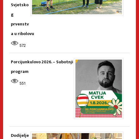
Svjetsko
g
prvenstv
a u ribolovu
572
Porcijunkulovo 2026. – Subotnji
program
551
Dodijelje