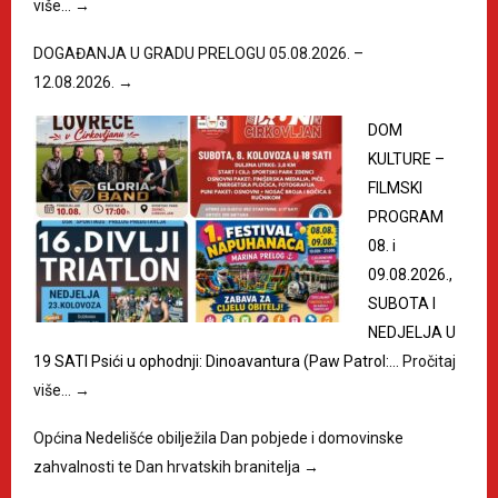
više…
→
DOGAĐANJA U GRADU PRELOGU 05.08.2026. –
12.08.2026.
→
DOM
KULTURE –
FILMSKI
PROGRAM
08. i
09.08.2026.,
SUBOTA I
NEDJELJA U
19 SATI Psići u ophodnji: Dinoavantura (Paw Patrol:…
Pročitaj
više…
→
Općina Nedelišće obilježila Dan pobjede i domovinske
zahvalnosti te Dan hrvatskih branitelja
→