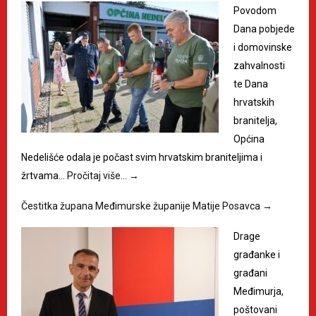
Povodom
Dana pobjede
i domovinske
zahvalnosti
te Dana
hrvatskih
branitelja,
Općina
Nedelišće odala je počast svim hrvatskim braniteljima i
žrtvama…
Pročitaj više…
→
Čestitka župana Međimurske županije Matije Posavca
→
Drage
građanke i
građani
Međimurja,
poštovani