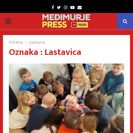
Facebook
Twitter
Instagram
Youtube
Email
PRIMARY
MENU
Početna
Lastavica
Oznaka : Lastavica