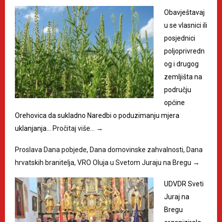
Obavještavaj
u se vlasnici ili
posjednici
poljoprivredn
og i drugog
zemljišta na
području
općine
Orehovica da sukladno Naredbi o poduzimanju mjera
uklanjanja…
Pročitaj više…
→
Proslava Dana pobjede, Dana domovinske zahvalnosti, Dana
hrvatskih branitelja, VRO Oluja u Svetom Juraju na Bregu
→
UDVDR Sveti
Juraj na
Bregu