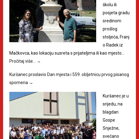
školu ili
posjeta gradu
sredinom
prošlog
stoljeća, Franj
o Radek iz
Mačkovca, kao lokaciju susreta s prijateljima ili kao mjesto…
Pročitaj više…
→
Kuršanec proslavio Dan mjesta i 559. obljetnicu prvog pisanog
spomena
→
Kuršanec je u
srijedu, na
blagdan
Gospe
Snježne,
svečano