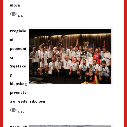
ulova
407
Proglaše
ni
pobjedni
ci
Svjetsko
g
klupskog
prvenstv
a u feeder ribolovu
405