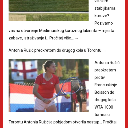
visokim
stabljikama
kuruze?
Pozivamo
vas na otvorenje Međimurskog kuruznog labirinta – mjesta
zabave, istraživanja i…
Pročitaj više…
→
Antonia Ružić preokretom do drugog kola u Torontu
→
Antonia Ružić
preokretom
protiv
Francuskinje
Boisson do
drugog kola
WTA 1000
turnira u
Torontu Antonia Ružić je pobjedom otvorila nastup…
Pročitaj