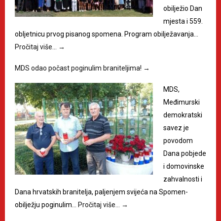
obilježio Dan
mjesta i 559.
obljetnicu prvog pisanog spomena. Program obilježavanja…
Pročitaj više…
→
MDS odao počast poginulim braniteljima!
→
MDS,
Međimurski
demokratski
savez je
povodom
Dana pobjede
i domovinske
zahvalnosti i
Dana hrvatskih branitelja, paljenjem svijeća na Spomen-
obilježju poginulim…
Pročitaj više…
→