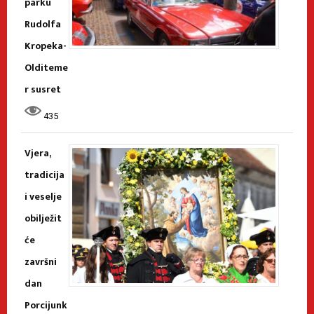
parku
Rudolfa
Kropeka-
Olditeme
r susret
435
Vjera,
tradicija
i veselje
obilježit
će
završni
dan
Porcijunk