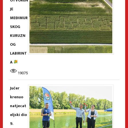
OTVOREN
JE
MEĐIMUR
SKOG
KURUZN
OG
LABIRINT
A
19075
Jučer
krenuo
natjecat
eljski dio
9.