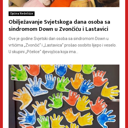
Općina Nedelišće
Obilježavanje Svjetskoga dana osoba sa
sindromom Down u Zvončiću i Lastavici
Ove je godine Svjetski dan osoba sa sindromom Down u
vrtićima „Zvončić“ i „Lastavica“ prošao osobito lijepo i veselo.
U skupini „Pčelice“ djevojčica koja ima...