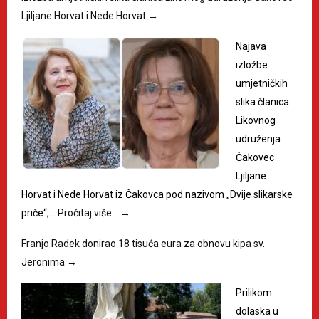
Ljiljane Horvat i Nede Horvat
→
Najava
izložbe
umjetničkih
slika članica
Likovnog
udruženja
Čakovec
Ljiljane
Horvat i Nede Horvat iz Čakovca pod nazivom „Dvije slikarske
priče“,…
Pročitaj više…
→
Franjo Radek donirao 18 tisuća eura za obnovu kipa sv.
Jeronima
→
Prilikom
dolaska u