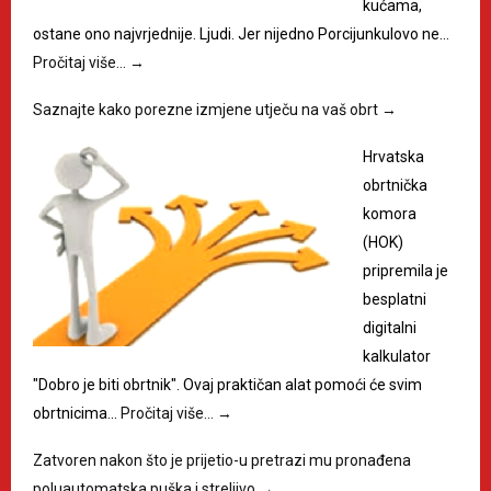
kućama,
ostane ono najvrjednije. Ljudi. Jer nijedno Porcijunkulovo ne…
Pročitaj više…
→
Saznajte kako porezne izmjene utječu na vaš obrt
→
Hrvatska
obrtnička
komora
(HOK)
pripremila je
besplatni
digitalni
kalkulator
"Dobro je biti obrtnik". Ovaj praktičan alat pomoći će svim
obrtnicima…
Pročitaj više…
→
Zatvoren nakon što je prijetio-u pretrazi mu pronađena
poluautomatska puška i streljivo
→