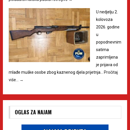
U nedjelju 2.
kolovoza
2026. godine
u
popodnevnim
satima
zaprimljena
je prijava od
mlađe muške osobe zbog kaznenog djela prijetnja…
Pročitaj
više…
→
OGLAS ZA NAJAM