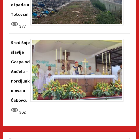
otpada u
Totovcu!
377
Središnje
slavlje
Gospe od
Anđela –
Porcijunk
ulova u
Čakovcu
362