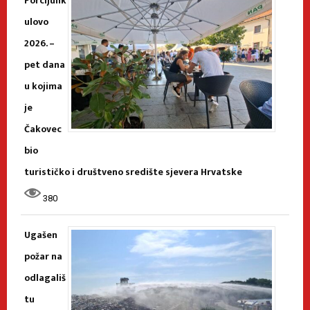
Porcijunk
ulovo
2026. –
pet dana
u kojima
je
Čakovec
bio
turističko i društveno središte sjevera Hrvatske
380
Ugašen
požar na
odlagališ
tu