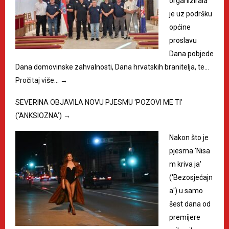
organizirala
je uz podršku
općine
proslavu
Dana pobjede
Dana domovinske zahvalnosti, Dana hrvatskih branitelja, te…
Pročitaj više…
→
SEVERINA OBJAVILA NOVU PJESMU ‘POZOVI ME TI’
(‘ANKSIOZNA’)
→
Nakon što je
pjesma 'Nisa
m kriva ja'
('Bezosjećajn
a') u samo
šest dana od
premijere