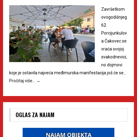
Završetkom
ovogodišnjeg
62.
Porcijunkulov
a Čakovec se
vraća svojoj
svakodnevici,
no dojmovi
koje je ostavila najveća međimurska manifestacija još će se…
Pročitaj više…
→
OGLAS ZA NAJAM