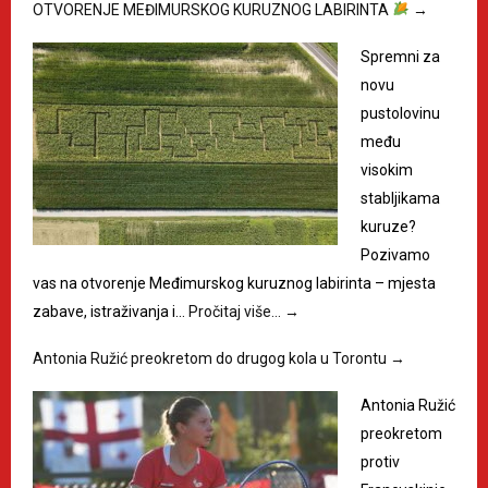
OTVORENJE MEĐIMURSKOG KURUZNOG LABIRINTA
→
Spremni za
novu
pustolovinu
među
visokim
stabljikama
kuruze?
Pozivamo
vas na otvorenje Međimurskog kuruznog labirinta – mjesta
zabave, istraživanja i…
Pročitaj više…
→
Antonia Ružić preokretom do drugog kola u Torontu
→
Antonia Ružić
preokretom
protiv