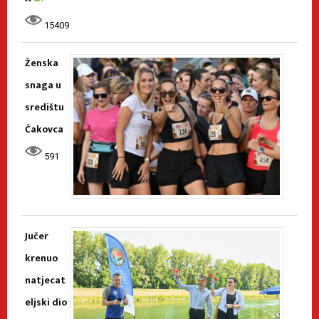
15409
Ženska
snaga u
središtu
Čakovca
591
Jučer
krenuo
natjecat
eljski dio