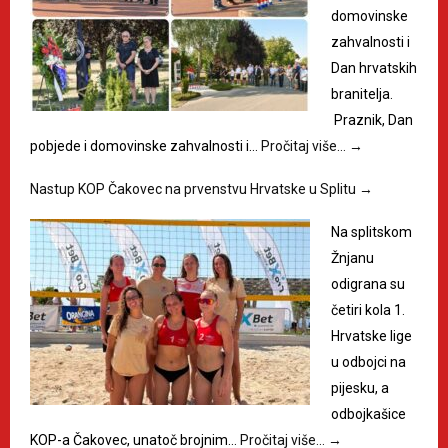
domovinske
zahvalnosti i
Dan hrvatskih
branitelja.
Praznik, Dan
pobjede i domovinske zahvalnosti i…
Pročitaj više…
→
Nastup KOP Čakovec na prvenstvu Hrvatske u Splitu
→
Na splitskom
Žnjanu
odigrana su
četiri kola 1.
Hrvatske lige
u odbojci na
pijesku, a
odbojkašice
KOP-a Čakovec, unatoč brojnim…
Pročitaj više…
→