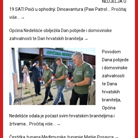
NEDJELJA U
19 SATI Psići u ophodnji: Dinoavantura (Paw Patrol:…
Pročitaj
više…
→
Općina Nedelišće obilježila Dan pobjede i domovinske
zahvalnosti te Dan hrvatskih branitelja
→
Povodom
Dana pobjede
i domovinske
zahvalnosti
te Dana
hrvatskih
branitelja,
Općina
Nedelišće odala je počast svim hrvatskim braniteljima i
žrtvama…
Pročitaj više…
→
Čestitka župana Međimurske županije Matije Posavca
→