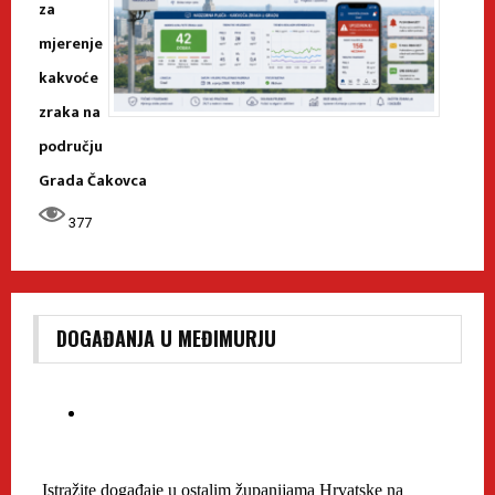
za
mjerenje
kakvoće
zraka na
području
Grada Čakovca
377
DOGAĐANJA U MEĐIMURJU