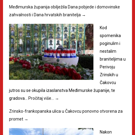
Međimurska županija obilježila Dana pobjede i domovinske
zahvalnosti i Dana hrvatskih branitelja
→
Kod
spomenika
poginulim i
nestalim
braniteljima u
Perivoju
Zrinskih u
Čakovcu
jutros su se okupila izaslanstva Međimurske županije, te
gradova…
Pročitaj više…
→
Zrinsko-frankopanska ulica u Čakovcu ponovno otvorena za
promet
→
Nakon