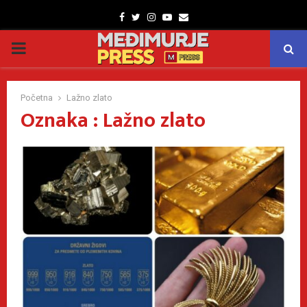
Facebook
Twitter
Instagram
Youtube
Email
PRIMARY
MENU
Početna
Lažno zlato
Oznaka : Lažno zlato