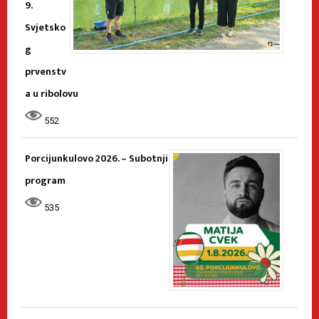
9.
Svjetsko
g
prvenstv
a u ribolovu
552
Porcijunkulovo 2026. – Subotnji
program
535