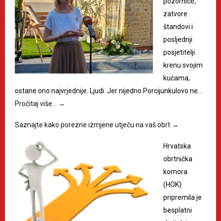
pozornice,
zatvore
štandovi i
posljednji
posjetitelji
krenu svojim
kućama,
ostane ono najvrjednije. Ljudi. Jer nijedno Porcijunkulovo ne…
Pročitaj više…
→
Saznajte kako porezne izmjene utječu na vaš obrt
→
Hrvatska
obrtnička
komora
(HOK)
pripremila je
besplatni