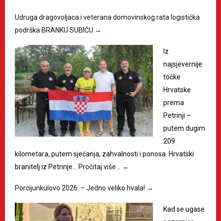
Udruga dragovoljaca i veterana domovinskog rata logistička
podrška BRANKU SUBIĆU
→
Iz
najsjevernije
točke
Hrvatske
prema
Petrinji –
putem dugim
209
kilometara, putem sjećanja, zahvalnosti i ponosa. Hrvatski
branitelj iz Petrinje…
Pročitaj više…
→
Porcijunkulovo 2026. – Jedno veliko hvala!
→
Kad se ugase