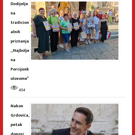
Dodijelje
na
tradicion
alnih
priznanja
„Najbolje
na
Porcijunk
ulovome”
454
Nakon
Grdovića,
petak
donosi