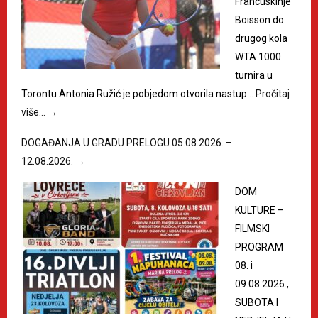
Francuskinje
Boisson do
drugog kola
WTA 1000
turnira u
Torontu Antonia Ružić je pobjedom otvorila nastup…
Pročitaj
više…
→
DOGAĐANJA U GRADU PRELOGU 05.08.2026. –
12.08.2026.
→
DOM
KULTURE –
FILMSKI
PROGRAM
08. i
09.08.2026.,
SUBOTA I