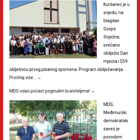
Kuršanec je u
srijedu, na
blagdan
Gospe
Snježne,
svečano
obilježio Dan
mjesta i 559.
obljetnicu prvog pisanog spomena. Program obilježavanja…
Pročitaj više…
→
MDS odao počast poginulim braniteljima!
→
MDS,
Međimurski
demokratski
savez je
povodom