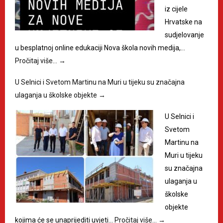
iz cijele
Hrvatske na
sudjelovanje
u besplatnoj online edukaciji Nova škola novih medija,…
Pročitaj više…
→
U Selnici i Svetom Martinu na Muri u tijeku su značajna
ulaganja u školske objekte
→
U Selnici i
Svetom
Martinu na
Muri u tijeku
su značajna
ulaganja u
školske
objekte
kojima će se unaprijediti uvjeti…
Pročitaj više…
→