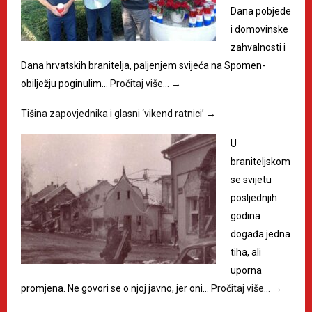
Dana pobjede
i domovinske
zahvalnosti i
Dana hrvatskih branitelja, paljenjem svijeća na Spomen-
obilježju poginulim…
Pročitaj više…
→
Tišina zapovjednika i glasni ‘vikend ratnici’
→
U
braniteljskom
se svijetu
posljednjih
godina
događa jedna
tiha, ali
uporna
promjena. Ne govori se o njoj javno, jer oni…
Pročitaj više…
→