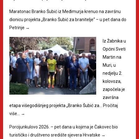
Maratonac Branko Šubić iz Međimurja krenuo na završnu
dionicu projekta „Branko Šubić za branitelje“ – u pet dana do
Petrinje
→
Iz Žabnika u
Općini Sveti
Martin na
Muri, u
nedjelju 2.
kolovoza,
započela je
završna
etapa višegodišnjeg projekta „Branko Šubić za…
Pročitaj
više…
→
Porcijunkulovo 2026. – pet dana u kojima je Čakovec bio
turističko i društveno središte sjevera Hrvatske
→