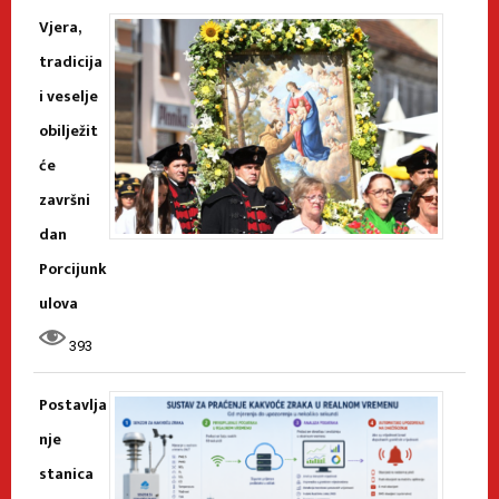
Vjera,
tradicija
i veselje
obilježit
će
završni
dan
Porcijunk
ulova
393
Postavlja
nje
stanica