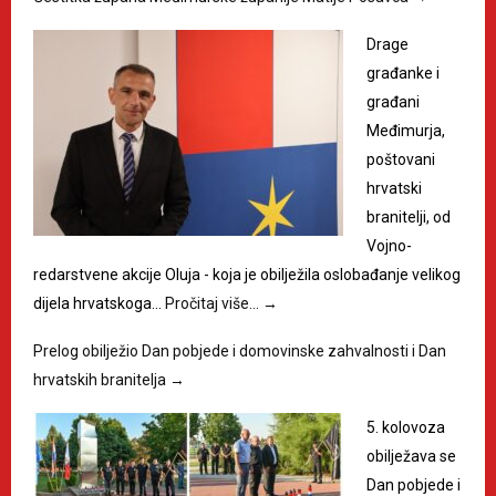
Drage
građanke i
građani
Međimurja,
poštovani
hrvatski
branitelji, od
Vojno-
redarstvene akcije Oluja - koja je obilježila oslobađanje velikog
dijela hrvatskoga…
Pročitaj više…
→
Prelog obilježio Dan pobjede i domovinske zahvalnosti i Dan
hrvatskih branitelja
→
5. kolovoza
obilježava se
Dan pobjede i