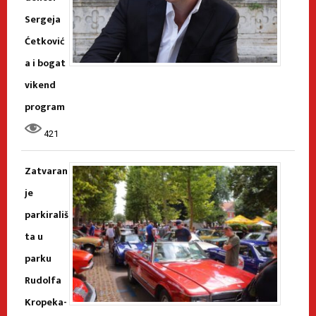
Sergeja
Ćetković
a i bogat
vikend
program
421
Zatvaran
je
parkirališ
ta u
parku
Rudolfa
Kropeka-