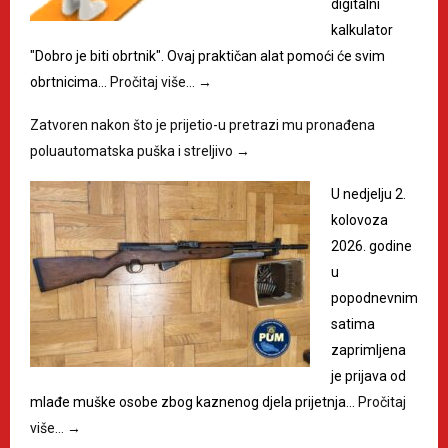
digitalni
kalkulator
"Dobro je biti obrtnik". Ovaj praktičan alat pomoći će svim
obrtnicima…
Pročitaj više…
→
Zatvoren nakon što je prijetio-u pretrazi mu pronađena
poluautomatska puška i streljivo
→
U nedjelju 2.
kolovoza
2026. godine
u
popodnevnim
satima
zaprimljena
je prijava od
mlađe muške osobe zbog kaznenog djela prijetnja…
Pročitaj
više…
→