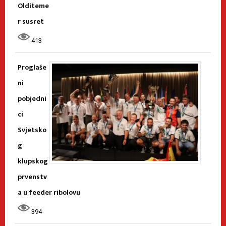
Olditeme
r susret
413
Proglaše
ni
pobjedni
ci
Svjetsko
g
klupskog
prvenstv
a u feeder ribolovu
394