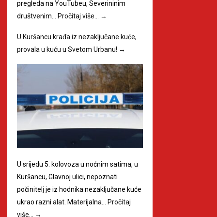
pregleda na YouTubeu, Severininim
društvenim…
Pročitaj više…
→
U Kuršancu krađa iz nezaključane kuće,
provala u kuću u Svetom Urbanu!
→
U srijedu 5. kolovoza u noćnim satima, u
Kuršancu, Glavnoj ulici, nepoznati
počinitelj je iz hodnika nezaključane kuće
ukrao razni alat. Materijalna…
Pročitaj
više…
→