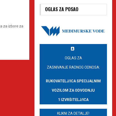
OGLAS ZA POSAO
a za izbore za
OGLAS ZA
ZASNIVANJE RADNOG ODNOSA:
RUKOVATELJ/ICA SPECIJALNIM
VOZILOM ZA ODVODNJU
1 IZVRŠITELJ/ICA
KLIKNI ZA DETALJE!