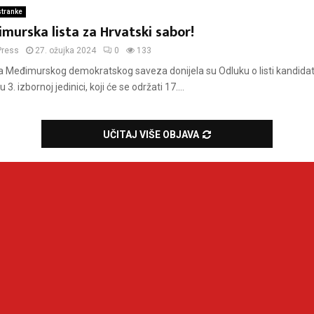
stranke
urska lista za Hrvatski sabor!
Press
27. ožujka 2024
0
133
la Međimurskog demokratskog saveza donijela su Odluku o listi kandidat
 3. izbornoj jedinici, koji će se održati 17....
UČITAJ VIŠE OBJAVA