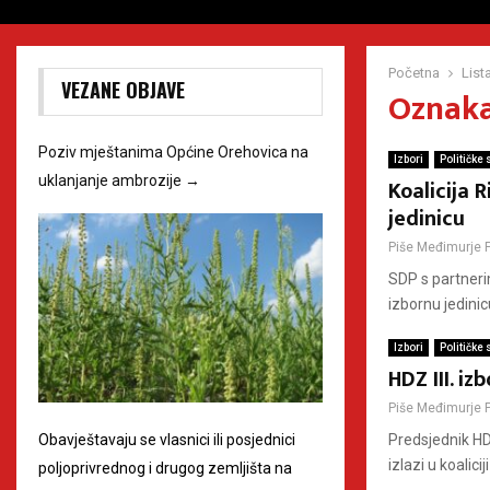
Početna
List
VEZANE OBJAVE
Oznaka 
Poziv mještanima Općine Orehovica na
Izbori
Političke 
uklanjanje ambrozije
→
Koalicija R
jedinicu
Piše
Međimurje 
SDP s partnerim
izbornu jedinic
Izbori
Političke 
HDZ III. iz
Piše
Međimurje 
Obavještavaju se vlasnici ili posjednici
Predsjednik HD
izlazi u koali
poljoprivrednog i drugog zemljišta na