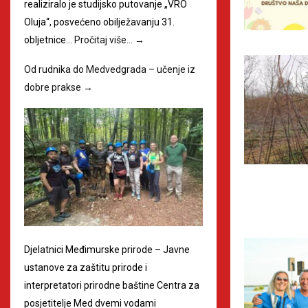
realiziralo je studijsko putovanje „VRO
Oluja“, posvećeno obilježavanju 31.
obljetnice…
Pročitaj više…
→
Od rudnika do Medvedgrada – učenje iz
dobre prakse
→
Djelatnici Međimurske prirode – Javne
ustanove za zaštitu prirode i
interpretatori prirodne baštine Centra za
posjetitelje Med dvemi vodami