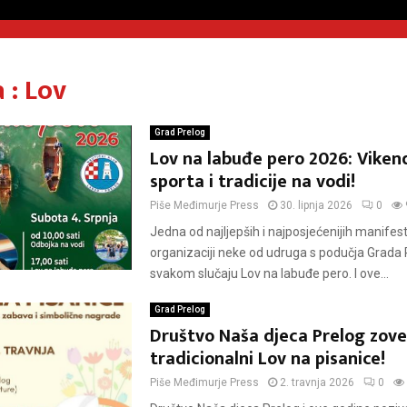
 : Lov
Grad Prelog
Lov na labuđe pero 2026: Viken
sporta i tradicije na vodi!
Piše
Međimurje Press
30. lipnja 2026
0
Jedna od najljepših i najposjećenijih manifest
organizaciji neke od udruga s podučja Grada 
svakom slučaju Lov na labuđe pero. I ove...
Grad Prelog
Društvo Naša djeca Prelog zove
tradicionalni Lov na pisanice!
Piše
Međimurje Press
2. travnja 2026
0