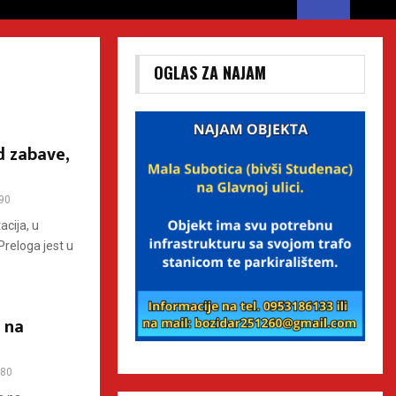
OGLAS ZA NAJAM
d zabave,
90
acija, u
Preloga jest u
 na
80