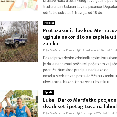
Društvo Naša djeca Prelog i ove godine poziv
tradicionalni Uskrsni Lov na pisanice. Događa
održati u subotu, 4. travnja, od 10 do...
Policija
Protuzakoniti lov kod Merhatov
uginula nakon što se zaplela u 
zamku
Piše
Međimurje Press
19. veljače 2026
0
Dosad provedenim kriminalističkim istraživa
je da je nepoznati počinitelj početkom veljač
području šumskog predjela nedaleko od
naselja Merhatovec postavio žičanu zamku u
ulovila srna. Nakon što se srna uhvatila u...
Sport+
Luka i Darko Marđetko pobjedni
dvadeset i petog Lova na labu
Piše
Međimurje Press
7. srpnja 2025
0