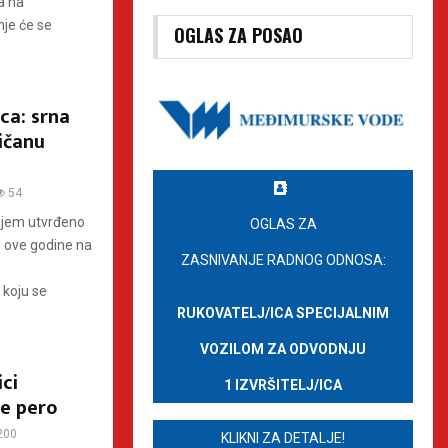
a na
nje će se
OGLAS ZA POSAO
ca: srna
žičanu
54
njem utvrđeno
OGLAS ZA
e ove godine na
ZASNIVANJE RADNOG ODNOSA:
 koju se
RUKOVATELJ/ICA SPECIJALNIM
VOZILOM ZA ODVODNJU
ci
1 IZVRŠITELJ/ICA
đe pero
200
KLIKNI ZA DETALJE!