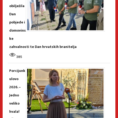
obilježila
Dan
pobjede i
domovins
ke
zahvalnosti te Dan hrvatskih branitelja
385
Porcijunk
ulovo
2026. –
Jedno
veliko
hvala!