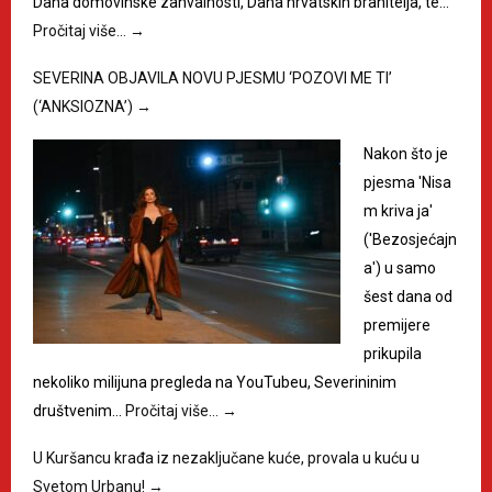
Dana domovinske zahvalnosti, Dana hrvatskih branitelja, te…
Pročitaj više…
→
SEVERINA OBJAVILA NOVU PJESMU ‘POZOVI ME TI’
(‘ANKSIOZNA’)
→
Nakon što je
pjesma 'Nisa
m kriva ja'
('Bezosjećajn
a') u samo
šest dana od
premijere
prikupila
nekoliko milijuna pregleda na YouTubeu, Severininim
društvenim…
Pročitaj više…
→
U Kuršancu krađa iz nezaključane kuće, provala u kuću u
Svetom Urbanu!
→