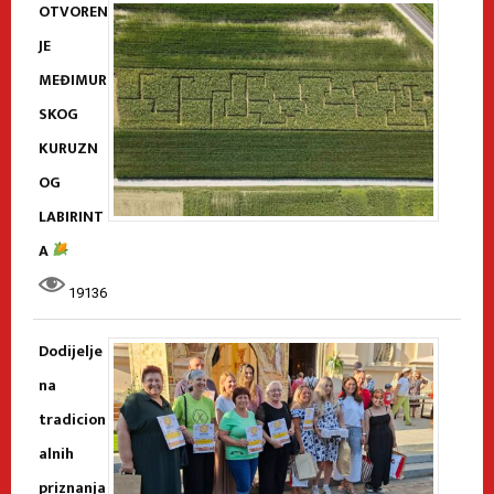
OTVOREN
JE
MEĐIMUR
SKOG
KURUZN
OG
LABIRINT
A
19136
Dodijelje
na
tradicion
alnih
priznanja