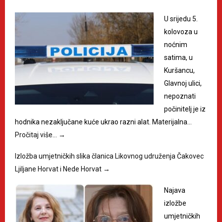
U srijedu 5.
kolovoza u
noćnim
satima, u
Kuršancu,
Glavnoj ulici,
nepoznati
počinitelj je iz
hodnika nezaključane kuće ukrao razni alat. Materijalna…
Pročitaj više…
→
Izložba umjetničkih slika članica Likovnog udruženja Čakovec
Ljiljane Horvat i Nede Horvat
→
Najava
izložbe
umjetničkih