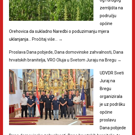
zemljišta na
području
općine
Orehovica da sukladno Naredbi o poduzimanju mjera
uklanjanja…
Pročitaj više…
→
Proslava Dana pobjede, Dana domovinske zahvalnosti, Dana
hrvatskih branitelja, VRO Oluja u Svetom Juraju na Bregu
→
UDVDR Sveti
Juraj na
Bregu
organizirala
je uz podršku
općine
proslavu
Dana pobjede