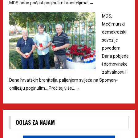
MDS odao počast poginulim braniteljima!
→
MDS,
Međimurski
demokratski
savez je
povodom
Dana pobjede
i domovinske
zahvalnosti i
Dana hrvatskih branitelja, paljenjem svijeća na Spomen-
obilježju poginulim…
Pročitaj više…
→
OGLAS ZA NAJAM