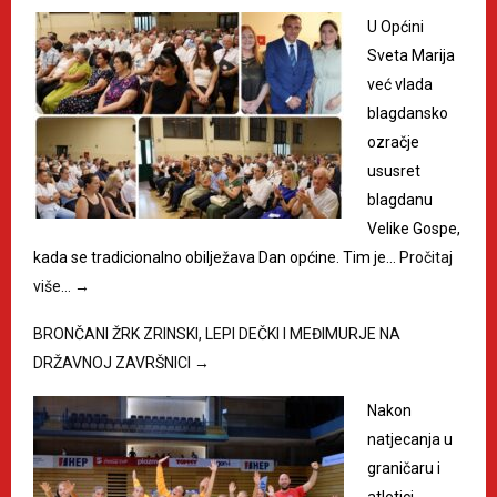
U Općini
Sveta Marija
već vlada
blagdansko
ozračje
ususret
blagdanu
Velike Gospe,
kada se tradicionalno obilježava Dan općine. Tim je…
Pročitaj
više…
→
BRONČANI ŽRK ZRINSKI, LEPI DEČKI I MEĐIMURJE NA
DRŽAVNOJ ZAVRŠNICI
→
Nakon
natjecanja u
graničaru i
atletici,