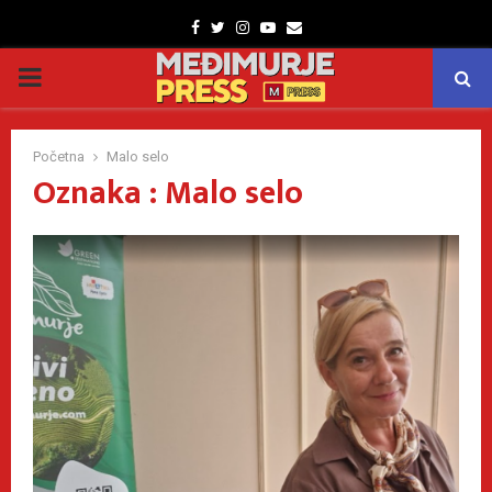
Facebook
Twitter
Instagram
Youtube
Email
PRIMARY
MENU
Početna
Malo selo
Oznaka : Malo selo