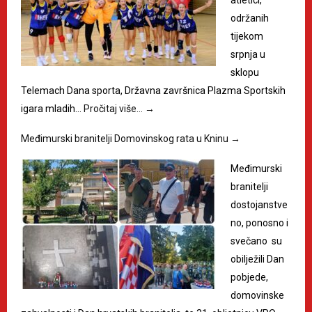
održanih
tijekom
srpnja u
sklopu
Telemach Dana sporta, Državna završnica Plazma Sportskih
igara mladih…
Pročitaj više…
→
Međimurski branitelji Domovinskog rata u Kninu
→
Međimurski
branitelji
dostojanstve
no, ponosno i
svečano su
obilježili Dan
pobjede,
domovinske