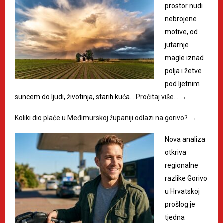
prostor nudi
nebrojene
motive, od
jutarnje
magle iznad
polja i žetve
pod ljetnim
suncem do ljudi, životinja, starih kuća…
Pročitaj više…
→
Koliki dio plaće u Međimurskoj županiji odlazi na gorivo?
→
Nova analiza
otkriva
regionalne
razlike Gorivo
u Hrvatskoj
prošlog je
tjedna