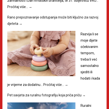
zahvalnosti i Dan hrvatskih branitelja, te 31. obljetnicu VRO…
Pročitaj više…
→
Rano prepoznavanje odstupanja može biti ključno za razvoj
djeteta
→
Razvija li se
moje dijete
očekivanim
tempom,
treba li već
samostalno
sjediti ili
hodati i kada
je vrijeme za dodatnu…
Pročitaj više…
→
Pet savjeta za ruralnu fotografiju koja priča priču
→
Ruralni