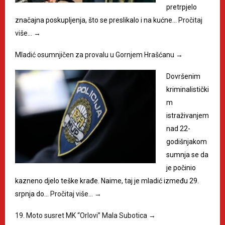
pretrpjelo
značajna poskupljenja, što se preslikalo i na kućne…
Pročitaj
više…
→
Mladić osumnjičen za provalu u Gornjem Hrašćanu
→
Dovršenim
kriminalistički
m
istraživanjem
nad 22-
godišnjakom
sumnja se da
je počinio
kazneno djelo teške krađe. Naime, taj je mladić između 29.
srpnja do…
Pročitaj više…
→
19. Moto susret MK “Orlovi” Mala Subotica
→