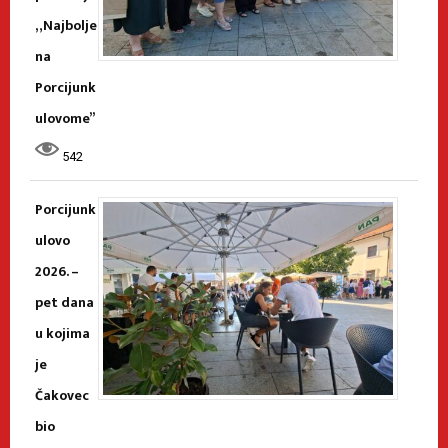
„Najbolje
na
Porcijunk
ulovome”
542
Porcijunk
ulovo
2026. –
pet dana
u kojima
je
Čakovec
bio