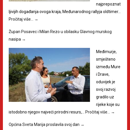
najprepoznat
ljivijih događanja ovoga kraja, Međunarodnog rallyja oldtimer…
Pročitaj više…
→
Župan Posavec i Milan Rezo u obilasku Glavnog murskog
nasipa
→
Međimurje,
smješteno
između Mure
i Drave,
oduvijek je
svoj razvoj
gradilo uz
rijeke koje su
istodobno njegov najveći prirodni resurs,…
Pročitaj više…
→
Općina Sveta Marija proslavila svoj dan
→