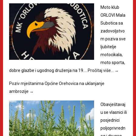
Moto klub
ORLOVI Mala
Subotica sa
zadovoljstvo
m poziva sve
ljubitelje
motocikala,
moto sporta,
dobre glazbe i ugodnog druženja na 19.…
Pročitaj više…
→
Poziv mještanima Općine Orehovica na uklanjanje
ambrozije
→
Obavještavaj
u se vlasnici ili
posjednici
poljoprivredn
og i drugog