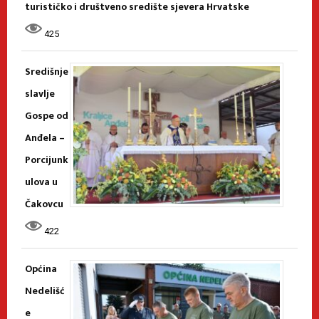
turističko i društveno središte sjevera Hrvatske
425
Središnje
slavlje
Gospe od
Anđela –
Porcijunk
ulova u
Čakovcu
422
Općina
Nedelišć
e