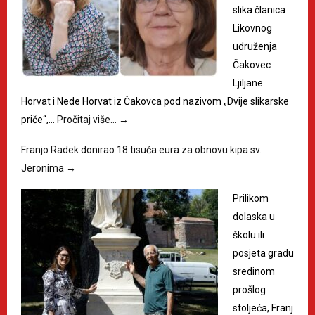
slika članica
Likovnog
udruženja
Čakovec
Ljiljane
Horvat i Nede Horvat iz Čakovca pod nazivom „Dvije slikarske
priče“,…
Pročitaj više…
→
Franjo Radek donirao 18 tisuća eura za obnovu kipa sv.
Jeronima
→
Prilikom
dolaska u
školu ili
posjeta gradu
sredinom
prošlog
stoljeća, Franj