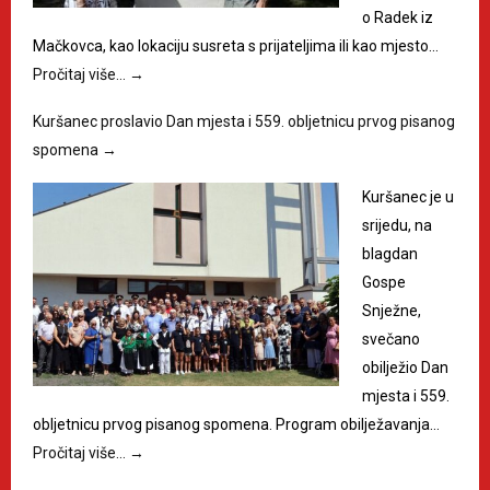
o Radek iz
Mačkovca, kao lokaciju susreta s prijateljima ili kao mjesto…
Pročitaj više…
→
Kuršanec proslavio Dan mjesta i 559. obljetnicu prvog pisanog
spomena
→
Kuršanec je u
srijedu, na
blagdan
Gospe
Snježne,
svečano
obilježio Dan
mjesta i 559.
obljetnicu prvog pisanog spomena. Program obilježavanja…
Pročitaj više…
→