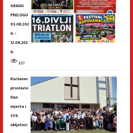
GRADU
PRELOGU
05.08.202
6. –
12.08.202
6.
357
Kuršanec
proslavio
Dan
mjesta i
559.
obljetnic