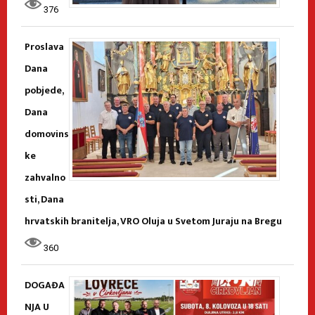
376
Proslava
Dana
pobjede,
Dana
domovins
ke
zahvalno
sti, Dana
hrvatskih branitelja, VRO Oluja u Svetom Juraju na Bregu
360
DOGAĐA
NJA U