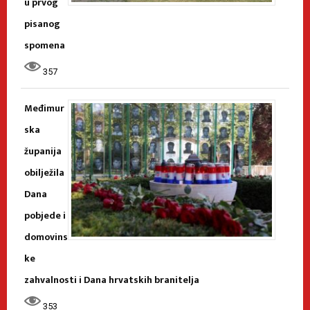
u prvog
pisanog
spomena
357
Međimur
ska
županija
obilježila
Dana
pobjede i
domovins
ke
zahvalnosti i Dana hrvatskih branitelja
353