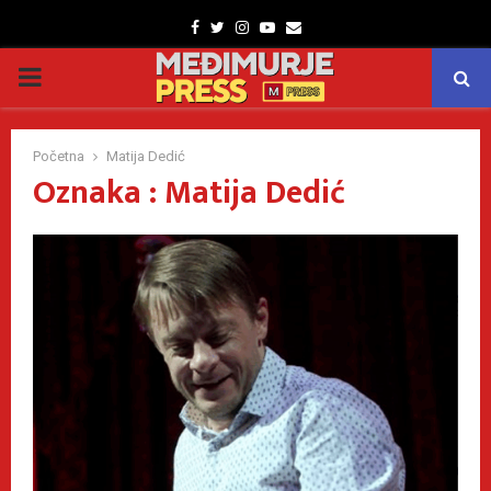
Facebook
Twitter
Instagram
Youtube
Email
PRIMARY
MENU
Početna
Matija Dedić
Oznaka : Matija Dedić