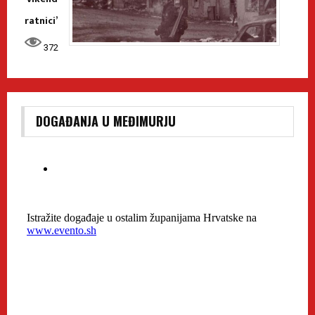
ratnici’
372
DOGAĐANJA U MEĐIMURJU