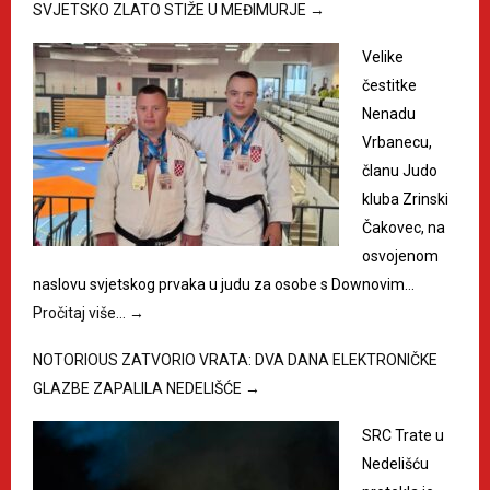
SVJETSKO ZLATO STIŽE U MEĐIMURJE
→
Velike
čestitke
Nenadu
Vrbanecu,
članu Judo
kluba Zrinski
Čakovec, na
osvojenom
naslovu svjetskog prvaka u judu za osobe s Downovim…
Pročitaj više…
→
NOTORIOUS ZATVORIO VRATA: DVA DANA ELEKTRONIČKE
GLAZBE ZAPALILA NEDELIŠĆE
→
SRC Trate u
Nedelišću