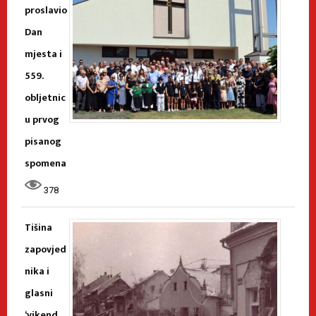
proslavio
Dan
mjesta i
559.
obljetnic
u prvog
pisanog
spomena
378
Tišina
zapovjed
nika i
glasni
‘vikend