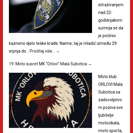
istraživanjem
nad 22-
godišnjakom
sumnja se da
je počinio
kazneno djelo teške krađe. Naime, taj je mladić između 29.
srpnja do…
Pročitaj više…
→
19. Moto susret MK “Orlovi” Mala Subotica
→
Moto klub
ORLOVI Mala
Subotica sa
zadovoljstvo
m poziva sve
ljubitelje
motocikala,
moto sporta,