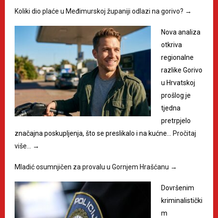
Koliki dio plaće u Međimurskoj županiji odlazi na gorivo?
→
Nova analiza
otkriva
regionalne
razlike Gorivo
u Hrvatskoj
prošlog je
tjedna
pretrpjelo
značajna poskupljenja, što se preslikalo i na kućne…
Pročitaj
više…
→
Mladić osumnjičen za provalu u Gornjem Hrašćanu
→
Dovršenim
kriminalistički
m