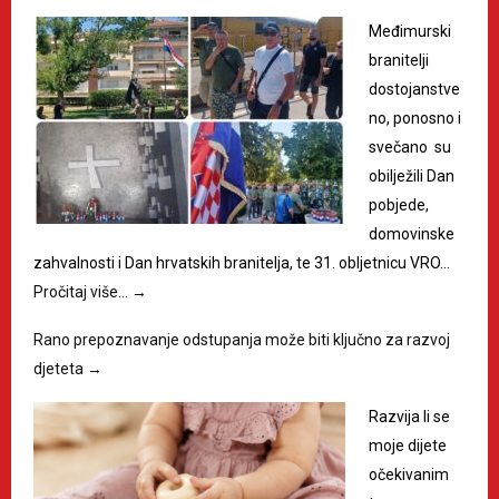
Međimurski
branitelji
dostojanstve
no, ponosno i
svečano su
obilježili Dan
pobjede,
domovinske
zahvalnosti i Dan hrvatskih branitelja, te 31. obljetnicu VRO…
Pročitaj više…
→
Rano prepoznavanje odstupanja može biti ključno za razvoj
djeteta
→
Razvija li se
moje dijete
očekivanim