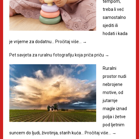
tempom,
treba li već
samostalno
sjediti ili
hodati i kada
je vrijeme za dodatnu…
Pročitaj više…
→
Pet savjeta za ruralnu fotografiju koja priča priču
→
Ruralni
prostor nudi
nebrojene
motive, od
jutarnje
magle iznad
polja i žetve
pod ljetnim
suncem do ljudi, životinja, starih kuća…
Pročitaj više…
→