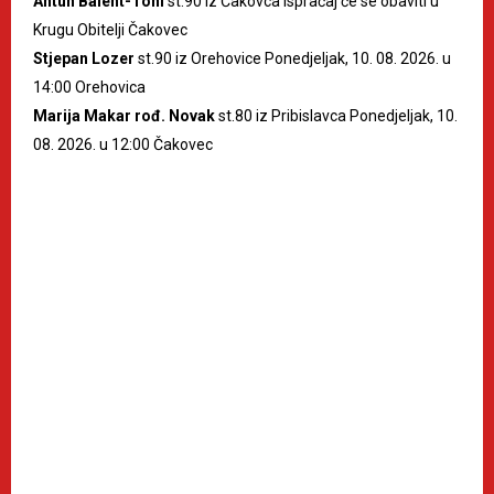
Antun Balent-Toni
st.90 iz Čakovca Ispraćaj će se obaviti u
Krugu Obitelji Čakovec
Stjepan Lozer
st.90 iz Orehovice Ponedjeljak, 10. 08. 2026. u
14:00 Orehovica
Marija Makar rođ. Novak
st.80 iz Pribislavca Ponedjeljak, 10.
08. 2026. u 12:00 Čakovec