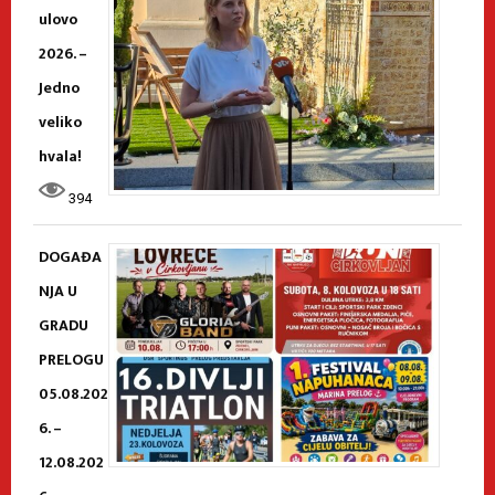
ulovo
2026. –
Jedno
veliko
hvala!
394
DOGAĐA
NJA U
GRADU
PRELOGU
05.08.202
6. –
12.08.202