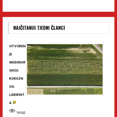
NAJČITANIJI TJEDNI ČLANCI
OTVOREN
JE
MEĐIMUR
SKOG
KURUZN
OG
LABIRINT
A
19162