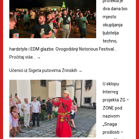
protekla je
dva dana bio
mjesto
okupljanja
ljubitelja
techno,
hardstyle i EDM glazbe. Ovogodišnji Notorious Festival…
Pročitaj više…
→
Učenici iz Sigeta putovima Zrinskih
→
U sklopu
Interreg
projekta ZG –
ZONE pod
nazivom
„Snaga
prošlosti –