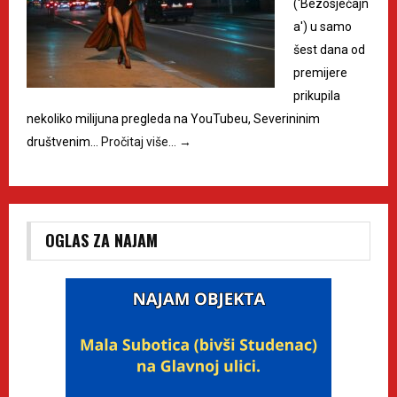
('Bezosjećajn
a') u samo
šest dana od
premijere
prikupila
nekoliko milijuna pregleda na YouTubeu, Severininim
društvenim…
Pročitaj više…
→
OGLAS ZA NAJAM