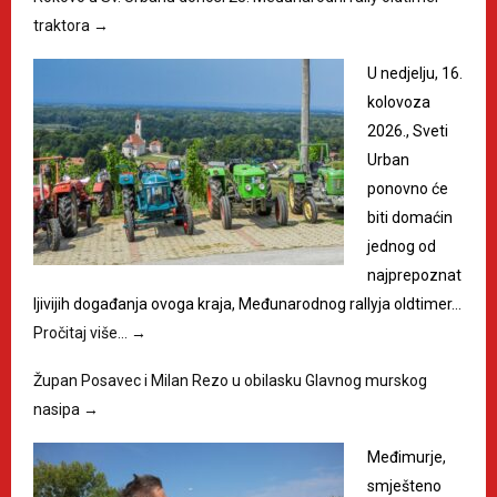
traktora
→
U nedjelju, 16.
kolovoza
2026., Sveti
Urban
ponovno će
biti domaćin
jednog od
najprepoznat
ljivijih događanja ovoga kraja, Međunarodnog rallyja oldtimer…
Pročitaj više…
→
Župan Posavec i Milan Rezo u obilasku Glavnog murskog
nasipa
→
Međimurje,
smješteno