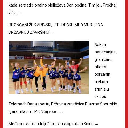
kada se tradicionalno obilježava Dan općine. Tim je…
Pročitaj
više…
→
BRONČANI ŽRK ZRINSKI, LEPI DEČKI I MEĐIMURJE NA
DRŽAVNOJ ZAVRŠNICI
→
Nakon
natjecanja u
graničaru i
atletici,
održanih
tijekom
srpnja u
sklopu
Telemach Dana sporta, Državna završnica Plazma Sportskih
igara mladih…
Pročitaj više…
→
Međimurski branitelji Domovinskog rata u Kninu
→