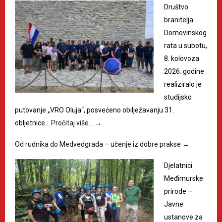
Društvo
branitelja
Domovinskog
rata u subotu,
8. kolovoza
2026. godine
realiziralo je
studijsko
putovanje „VRO Oluja“, posvećeno obilježavanju 31.
obljetnice…
Pročitaj više…
→
Od rudnika do Medvedgrada – učenje iz dobre prakse
→
Djelatnici
Međimurske
prirode –
Javne
ustanove za