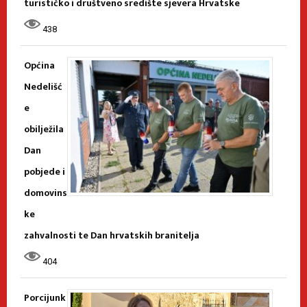
turističko i društveno središte sjevera Hrvatske
438
Općina
Nedelišć
e
obilježila
Dan
pobjede i
domovins
ke
zahvalnosti te Dan hrvatskih branitelja
404
Porcijunk