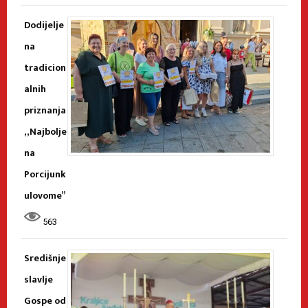
Dodijelje
na
tradicion
alnih
priznanja
„Najbolje
na
Porcijunk
ulovome”
563
Središnje
slavlje
Gospe od