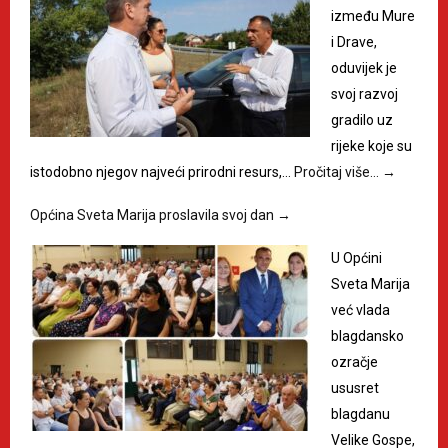
između Mure
i Drave,
oduvijek je
svoj razvoj
gradilo uz
rijeke koje su
istodobno njegov najveći prirodni resurs,…
Pročitaj više…
→
Općina Sveta Marija proslavila svoj dan
→
U Općini
Sveta Marija
već vlada
blagdansko
ozračje
ususret
blagdanu
Velike Gospe,