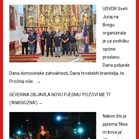
UDVDR Sveti
Juraj na
Bregu
organizirala
je uz podršku
općine
proslavu
Dana pobjede
Dana domovinske zahvalnosti, Dana hrvatskih branitelja, te…
Pročitaj više…
→
SEVERINA OBJAVILA NOVU PJESMU ‘POZOVI ME TI’
(‘ANKSIOZNA’)
→
Nakon što je
pjesma 'Nisa
m kriva ja'