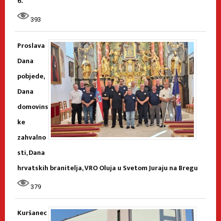
6.
393
Proslava
Dana
pobjede,
Dana
domovins
ke
zahvalno
sti, Dana
hrvatskih branitelja, VRO Oluja u Svetom Juraju na Bregu
379
Kuršanec