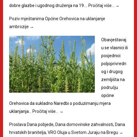
dobre glazbe i ugodnog druženja na 19.…
Pročitaj više…
→
Poziv mještanima Općine Orehovica na uklanjanje
ambrozije
→
Obavještavaj
u se vlasnici ili
posjednici
poljoprivredn
og i drugog
zemljišta na
području
općine
Orehovica da sukladno Naredbi o poduzimanju mjera
uklanjanja…
Pročitaj više…
→
Proslava Dana pobjede, Dana domovinske zahvalnosti, Dana
hrvatskih branitelja, VRO Oluja u Svetom Juraju na Bregu
→