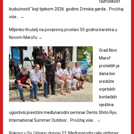
raznolikost
budućnosti“ koji tijekom 2026. godine Zrinska garda…
Pročitaj
više…
→
Miljenko Krušelj na povijesnoj proslavi 50 godina karatea u
Novom Marofu
→
Grad Novi
Marof
proteklih je
dana bio
središte
svjetskih
borilačkih
vještina
ugostivši prestižni međunarodni seminar Dento Shito Ryu
International Summer Outdoor…
Pročitaj više…
→
Rokovo u Sv. Urbanu donosi 23. Međunarodni rally oldtimer