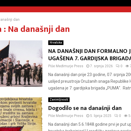
anašnji dan
 : Na današnji dan
Hrvatska
NA DANAŠNJI DAN FORMALNO J
UGAŠENA 7. GARDIJSKA BRIGA
Piše
Međimurje Press
7. srpnja 2026
0
Na današnji dan prije 23 godine, 07. srpnja 2
uslijed preustroja Oružanih snaga Republike 
ugašena je 7. gardijska brigada „PUMA“. Ratni 
Zanimljivosti
Dogodilo se na današnji dan
Piše
Međimurje Press
5. lipnja 2025
0
5
Na današnji dan 5.6.1848.godine prvi je put up