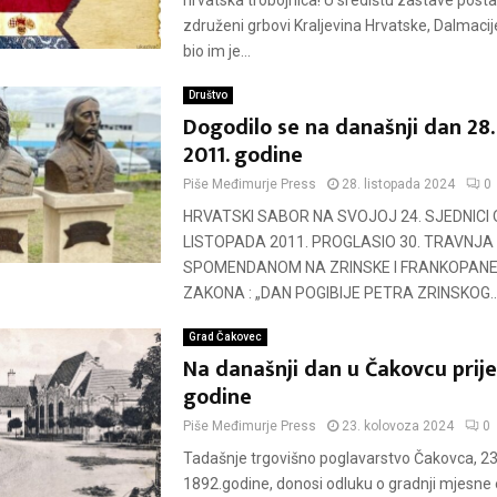
hrvatska trobojnica! U središtu zastave posta
združeni grbovi Kraljevina Hrvatske, Dalmacije
bio im je...
Društvo
Dogodilo se na današnji dan 28.
2011. godine
Piše
Međimurje Press
28. listopada 2024
0
HRVATSKI SABOR NA SVOJOJ 24. SJEDNICI
LISTOPADA 2011. PROGLASIO 30. TRAVNJA
SPOMENDANOM NA ZRINSKE I FRANKOPAN
ZAKONA : „DAN POGIBIJE PETRA ZRINSKOG..
Grad Čakovec
Na današnji dan u Čakovcu prije
godine
Piše
Međimurje Press
23. kolovoza 2024
0
Tadašnje trgovišno poglavarstvo Čakovca, 23
1892.godine, donosi odluku o gradnji mjesne 