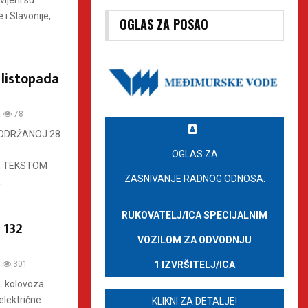
vljeni su
 i Slavonije,
OGLAS ZA POSAO
 listopada
78
 ODRŽANOJ 28.
OGLAS ZA
E TEKSTOM
ZASNIVANJE RADNOG ODNOSA:
.
RUKOVATELJ/ICA SPECIJALNIM
 132
VOZILOM ZA ODVODNJU
1 IZVRŠITELJ/ICA
301
. kolovoza
električne
KLIKNI ZA DETALJE!