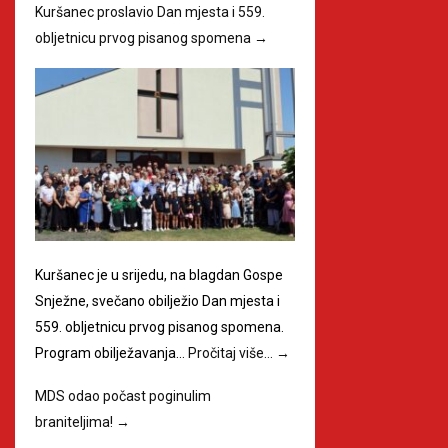
Kuršanec proslavio Dan mjesta i 559.
obljetnicu prvog pisanog spomena
→
Kuršanec je u srijedu, na blagdan Gospe
Snježne, svečano obilježio Dan mjesta i
559. obljetnicu prvog pisanog spomena.
Program obilježavanja…
Pročitaj više…
→
MDS odao počast poginulim
braniteljima!
→