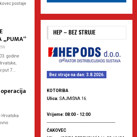
akovec postaje
E
HEP – BEZ STRUJE
DA „PUMA“
250
003. godine
Hrvatske,
put 7....
Bez struje na dan: 3.8.2026.
 operacija
KOTORIBA
Ulica:
SAJMIŠNA 16.
Vrijeme: 08:00 - 12:00
e Hrvatska
--------------------------------------------------------
novno
ČAKOVEC