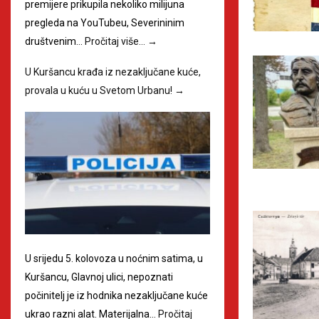
premijere prikupila nekoliko milijuna
pregleda na YouTubeu, Severininim
društvenim…
Pročitaj više…
→
U Kuršancu krađa iz nezaključane kuće,
provala u kuću u Svetom Urbanu!
→
U srijedu 5. kolovoza u noćnim satima, u
Kuršancu, Glavnoj ulici, nepoznati
počinitelj je iz hodnika nezaključane kuće
ukrao razni alat. Materijalna…
Pročitaj