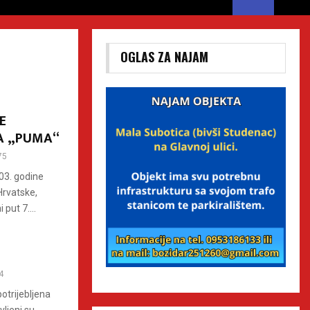
OGLAS ZA NAJAM
E
DA „PUMA“
75
003. godine
Hrvatske,
put 7....
4
otrijebljena