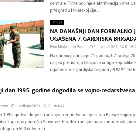
centrale. Time počinje elektrifikacija, čime Č
prvi grad u Hrvatskoj čije...
Udruge
NA DANAŠNJI DAN FORMALNO J
UGAŠENA 7. GARDIJSKA BRIGA
Piše
Međimurje Press
6. srpnja 2024
0
Na današnji dan prije 21 godinu, 07. srpnja 2
uslijed preustroja Oružanih snaga Republike 
ugašena je 7. gardijska brigada „PUMA“. Ratni 
i dan 1995. godine dogodila se vojno-redarstvena
Press
1. svibnja 2024
0
644
n 1995. godine dogodila se vojno-redarstvena operacija Bljesak kojom j
ila okupirana područja Slavonije. Hrvatska se godinama pripremala po
integrirati 500 četvornih...