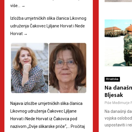
više…
→
Izložba umjetničkih slika članica Likovnog
udruženja Čakovec Ljiljane Horvat i Nede
Horvat
→
Hrvatska
Na današnj
Bljesak
Piše
Međimurje 
Najava izložbe umjetničkih slika članica
Likovnog udruženja Čakovec Ljiljane
Na današnji da
vojska oslobod
Horvat i Nede Horvat iz Čakovca pod
uspostaviti i re
nazivom „Dvije slikarske priče“,…
Pročitaj