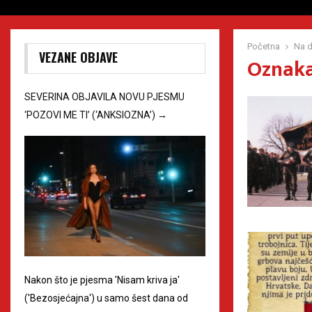
Početna
Na d
VEZANE OBJAVE
Oznaka
SEVERINA OBJAVILA NOVU PJESMU
‘POZOVI ME TI’ (‘ANKSIOZNA’)
→
Nakon što je pjesma 'Nisam kriva ja'
('Bezosjećajna') u samo šest dana od