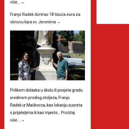
više…
→
Franjo Radek donirao 18 tisuća eura za
obnovu kipa sv. Jeronima
→
Prilikom dolaska u školu ili posjeta gradu
sredinom prošlog stoljeća, Franjo
Radek iz Mačkovca, kao lokaciju susreta
s prijateljima ili kao mjesto…
Pročitaj
više…
→