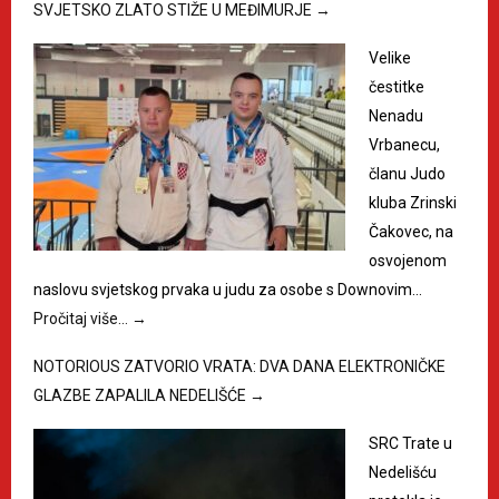
SVJETSKO ZLATO STIŽE U MEĐIMURJE
→
Velike
čestitke
Nenadu
Vrbanecu,
članu Judo
kluba Zrinski
Čakovec, na
osvojenom
naslovu svjetskog prvaka u judu za osobe s Downovim…
Pročitaj više…
→
NOTORIOUS ZATVORIO VRATA: DVA DANA ELEKTRONIČKE
GLAZBE ZAPALILA NEDELIŠĆE
→
SRC Trate u
Nedelišću