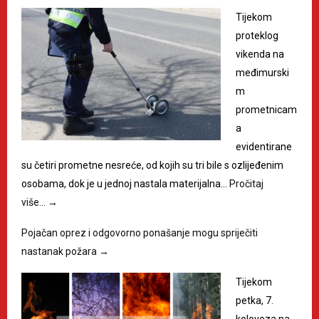
Tijekom
proteklog
vikenda na
međimurski
m
prometnicam
a
evidentirane
su četiri prometne nesreće, od kojih su tri bile s ozlijeđenim
osobama, dok je u jednoj nastala materijalna…
Pročitaj
više…
→
Pojačan oprez i odgovorno ponašanje mogu spriječiti
nastanak požara
→
Tijekom
petka, 7.
kolovoza na