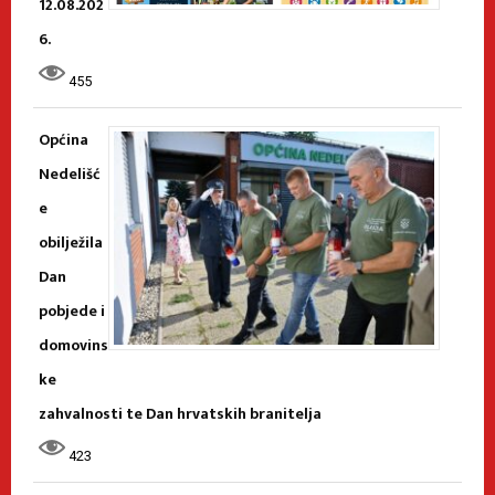
12.08.202
6.
455
Općina
Nedelišć
e
obilježila
Dan
pobjede i
domovins
ke
zahvalnosti te Dan hrvatskih branitelja
423