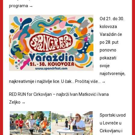
programa
→
Od 21. do 30.
kolovoza
Varaždin će
po 28. put
ponovno
pokazati
svoje
najotvorenije,
najkreativnije i najživlje lice. U čak…
Pročitaj više…
→
RED RUN for Cirkovljan – najbrži Ivan Matković i Ivana
Zeljko
→
Sportski uvod
u Lovreče u
Cirkovljanu i