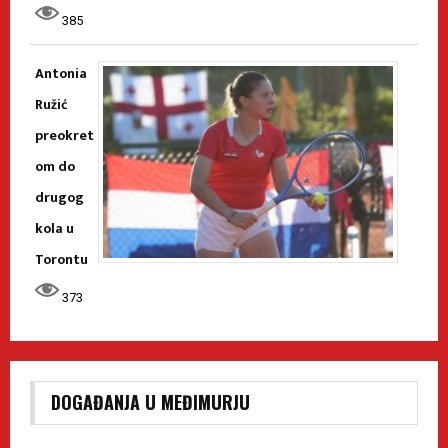
385
Antonia
Ružić
preokret
om do
drugog
kola u
Torontu
373
DOGAĐANJA U MEĐIMURJU