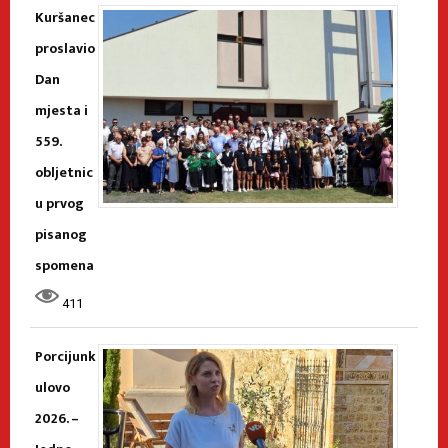
Kuršanec
proslavio
Dan
mjesta i
559.
obljetnic
u prvog
pisanog
spomena
411
Porcijunk
ulovo
2026. –