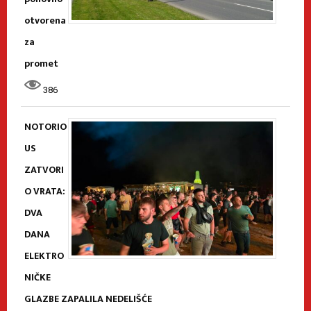
otvorena
za
promet
386
NOTORIO
US
ZATVORI
O VRATA:
DVA
DANA
ELEKTRO
NIČKE
GLAZBE ZAPALILA NEDELIŠĆE