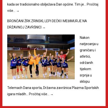
kada se tradicionalno obilježava Dan općine. Tim je…
Pročitaj
više…
→
BRONČANI ŽRK ZRINSKI, LEPI DEČKI I MEĐIMURJE NA
DRŽAVNOJ ZAVRŠNICI
→
Nakon
natjecanja u
graničaru i
atletici,
održanih
tijekom
srpnja u
sklopu
Telemach Dana sporta, Državna završnica Plazma Sportskih
igara mladih…
Pročitaj više…
→