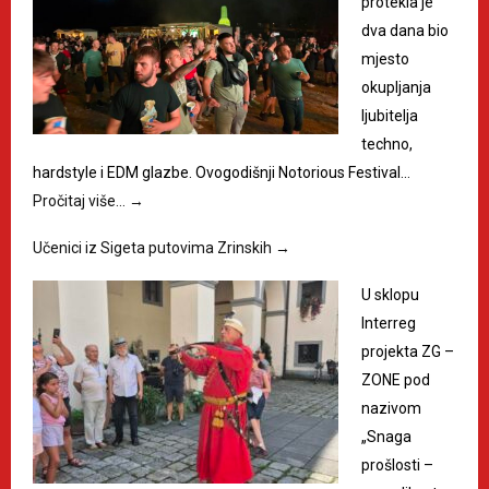
protekla je
dva dana bio
mjesto
okupljanja
ljubitelja
techno,
hardstyle i EDM glazbe. Ovogodišnji Notorious Festival…
Pročitaj više…
→
Učenici iz Sigeta putovima Zrinskih
→
U sklopu
Interreg
projekta ZG –
ZONE pod
nazivom
„Snaga
prošlosti –