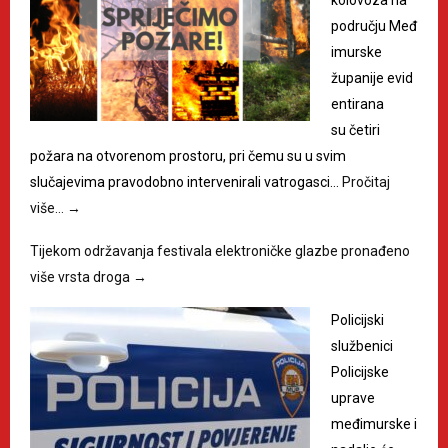
području Međ
imurske
županije evid
entirana
su četiri
požara na otvorenom prostoru, pri čemu su u svim
slučajevima pravodobno intervenirali vatrogasci…
Pročitaj
više…
→
Tijekom održavanja festivala elektroničke glazbe pronađeno
više vrsta droga
→
Policijski
službenici
Policijske
uprave
međimurske i