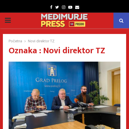
Facebook
Twitter
Instagram
Youtube
Email
PRIMARY
MENU
Početna
Novi direktor TZ
Oznaka : Novi direktor TZ