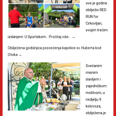
ove je godine
obilježio RED
RUN for
Cirkovljan,
svojim trećim
izdanjem. U Sportskom…
Pročitaj više…
→
Obilježena godišnjica posvećenja kapelice sv. Huberta kod
Otoka
→
Svečanim
misnim
slavljem i
zajedničkom
molitvom, u
nedjelju 9.
kolovoza,
obilježena je