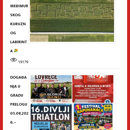
MEĐIMUR
SKOG
KURUZN
OG
LABIRINT
A
19179
DOGAĐA
NJA U
GRADU
PRELOGU
05.08.202
6. –