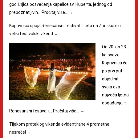
godišnjica posvećenja kapelice sv. Huberta, jednog od
prepoznatljivih…
Pročitaj više…
→
Koprivnica spaja Renesansni festival i Ljeto na Zrinskom u
veliki festivalski vikend
→
Od 20. do 23.
kolovoza
Koprivnica će
po prvi put
objediniti
svoja dva
najveća ljetna
događanja –
Renesansni festival i…
Pročitaj više…
→
Tijekom proteklog vikenda evidentirane 4 prometne
nesreće!
→