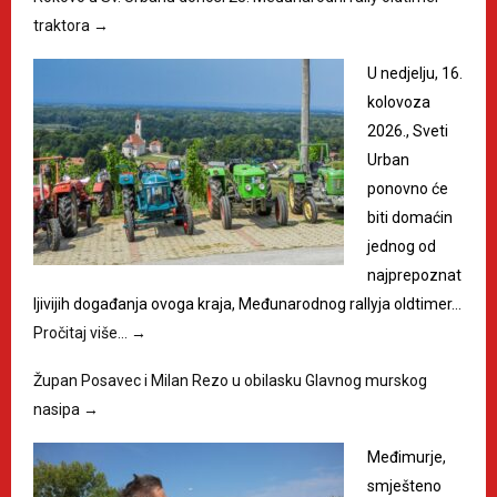
traktora
→
U nedjelju, 16.
kolovoza
2026., Sveti
Urban
ponovno će
biti domaćin
jednog od
najprepoznat
ljivijih događanja ovoga kraja, Međunarodnog rallyja oldtimer…
Pročitaj više…
→
Župan Posavec i Milan Rezo u obilasku Glavnog murskog
nasipa
→
Međimurje,
smješteno