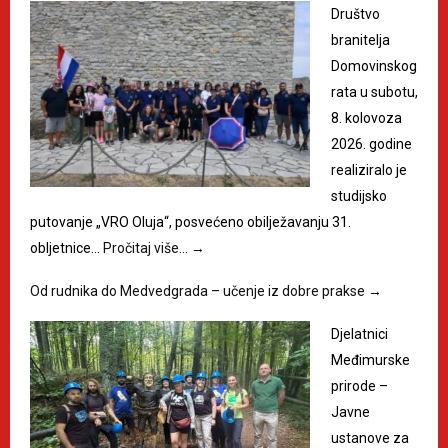
Društvo
branitelja
Domovinskog
rata u subotu,
8. kolovoza
2026. godine
realiziralo je
studijsko
putovanje „VRO Oluja“, posvećeno obilježavanju 31.
obljetnice…
Pročitaj više…
→
Od rudnika do Medvedgrada – učenje iz dobre prakse
→
Djelatnici
Međimurske
prirode –
Javne
ustanove za