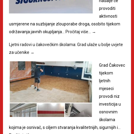
nadalje će
provoditi
aktivnosti
usmjerene na suzbijanje zlouporabe droga, osobito tijekom
održavanja javnih okupljanja…
Pročitaj više…
→
Ljetni radovi u čakovečkim školama: Grad ulaže u bolje uvjete
za učenike
→
Grad Čakovec
tijekom
ljetnih
mjeseci
provodi niz
investicija u
osnovnim
školama
kojima je osnivač, s ciljem stvaranja kvalitetnijih, sigurnijih i…