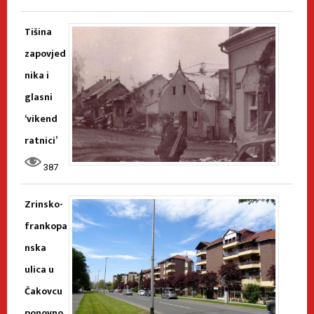
Tišina
zapovjed
nika i
glasni
‘vikend
ratnici’
387
Zrinsko-
frankopa
nska
ulica u
Čakovcu
ponovno