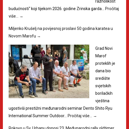
raznolikost
budućnosti“ koji tijekom 2026. godine Zrinska garda…
Pročitaj
više…
→
Miljenko Krušelj na povijesnoj proslavi 50 godina karatea u
Novom Marofu
→
Grad Novi
Marof
proteklih je
dana bio
središte
svjetskih
borilačkih
vještina
ugostivši prestižni međunarodni seminar Dento Shito Ryu
International Summer Outdoor…
Pročitaj više…
→
Rokovo u Sv. Urbanu donosi 23. Međunarodni rally oldtimer