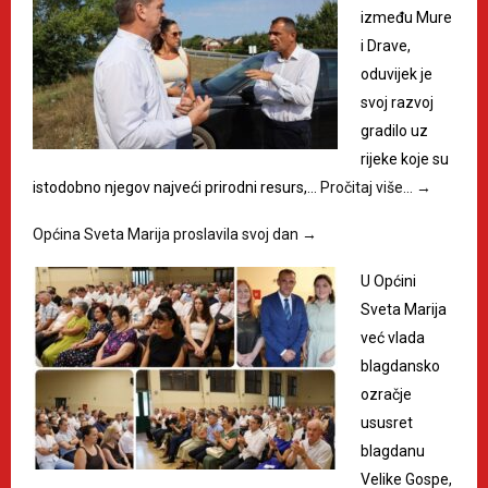
između Mure
i Drave,
oduvijek je
svoj razvoj
gradilo uz
rijeke koje su
istodobno njegov najveći prirodni resurs,…
Pročitaj više…
→
Općina Sveta Marija proslavila svoj dan
→
U Općini
Sveta Marija
već vlada
blagdansko
ozračje
ususret
blagdanu
Velike Gospe,