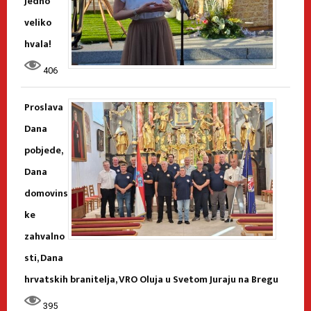
Jedno
veliko
hvala!
406
Proslava
Dana
pobjede,
Dana
domovins
ke
zahvalno
sti, Dana
hrvatskih branitelja, VRO Oluja u Svetom Juraju na Bregu
395