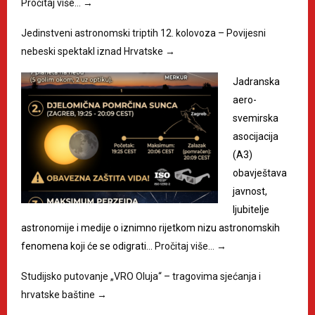
Pročitaj više…
→
Jedinstveni astronomski triptih 12. kolovoza – Povijesni
nebeski spektakl iznad Hrvatske
→
Jadranska
aero-
svemirska
asocijacija
(A3)
obavještava
javnost,
ljubitelje
astronomije i medije o iznimno rijetkom nizu astronomskih
fenomena koji će se odigrati…
Pročitaj više…
→
Studijsko putovanje „VRO Oluja“ – tragovima sjećanja i
hrvatske baštine
→