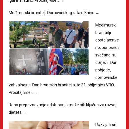
igara mladih…
Pročitaj više…
→
Međimurski branitelji Domovinskog rata u Kninu
→
Međimurski
branitelji
dostojanstve
no, ponosno i
svečano su
obilježili Dan
pobjede,
domovinske
zahvalnosti i Dan hrvatskih branitelja, te 31. obljetnicu VRO…
Pročitaj više…
→
Rano prepoznavanje odstupanja može biti ključno za razvoj
djeteta
→
Razvija li se