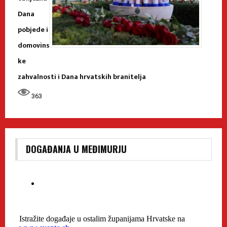
Dana
pobjede i
domovins
ke
zahvalnosti i Dana hrvatskih branitelja
363
DOGAĐANJA U MEĐIMURJU