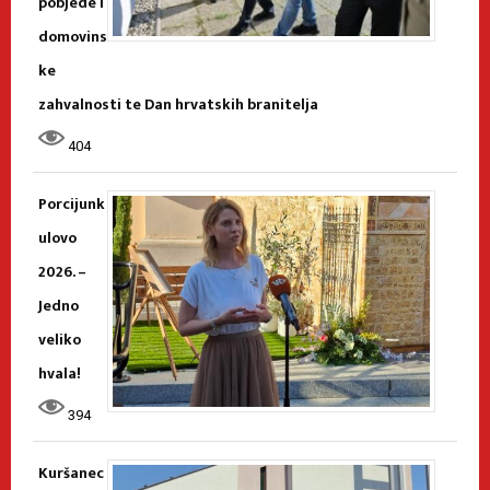
pobjede i
domovins
ke
zahvalnosti te Dan hrvatskih branitelja
404
Porcijunk
ulovo
2026. –
Jedno
veliko
hvala!
394
Kuršanec