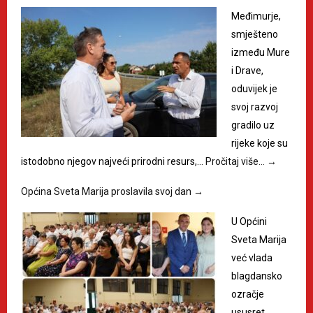
Međimurje,
smješteno
između Mure
i Drave,
oduvijek je
svoj razvoj
gradilo uz
rijeke koje su
istodobno njegov najveći prirodni resurs,…
Pročitaj više…
→
Općina Sveta Marija proslavila svoj dan
→
U Općini
Sveta Marija
već vlada
blagdansko
ozračje
ususret