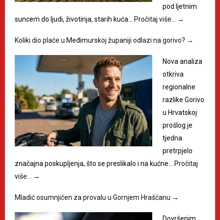
pod ljetnim
suncem do ljudi, životinja, starih kuća…
Pročitaj više…
→
Koliki dio plaće u Međimurskoj županiji odlazi na gorivo?
→
Nova analiza
otkriva
regionalne
razlike Gorivo
u Hrvatskoj
prošlog je
tjedna
pretrpjelo
značajna poskupljenja, što se preslikalo i na kućne…
Pročitaj
više…
→
Mladić osumnjičen za provalu u Gornjem Hrašćanu
→
Dovršenim