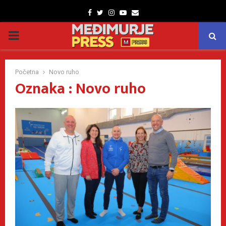
Facebook
Twitter
Instagram
Youtube
Email
PRIMARY
MENU
Početna
Novo ruho
Oznaka : Novo ruho