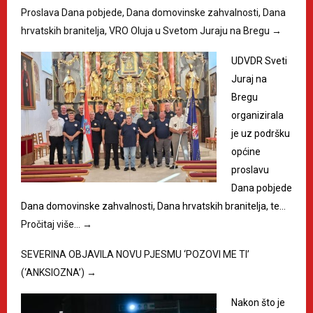
Proslava Dana pobjede, Dana domovinske zahvalnosti, Dana
hrvatskih branitelja, VRO Oluja u Svetom Juraju na Bregu
→
UDVDR Sveti
Juraj na
Bregu
organizirala
je uz podršku
općine
proslavu
Dana pobjede
Dana domovinske zahvalnosti, Dana hrvatskih branitelja, te…
Pročitaj više…
→
SEVERINA OBJAVILA NOVU PJESMU ‘POZOVI ME TI’
(‘ANKSIOZNA’)
→
Nakon što je