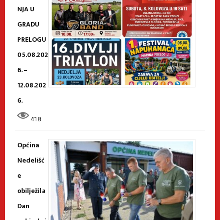
NJA U
GRADU
PRELOGU
05.08.202
6. –
12.08.202
6.
418
Općina
Nedelišć
e
obilježila
Dan