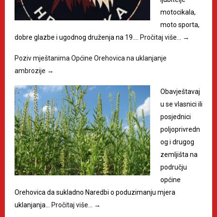
motocikala,
moto sporta,
dobre glazbe i ugodnog druženja na 19.…
Pročitaj više…
→
Poziv mještanima Općine Orehovica na uklanjanje
ambrozije
→
Obavještavaj
u se vlasnici ili
posjednici
poljoprivredn
og i drugog
zemljišta na
području
općine
Orehovica da sukladno Naredbi o poduzimanju mjera
uklanjanja…
Pročitaj više…
→