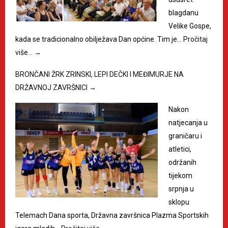
blagdanu
Velike Gospe,
kada se tradicionalno obilježava Dan općine. Tim je…
Pročitaj
više…
→
BRONČANI ŽRK ZRINSKI, LEPI DEČKI I MEĐIMURJE NA
DRŽAVNOJ ZAVRŠNICI
→
Nakon
natjecanja u
graničaru i
atletici,
održanih
tijekom
srpnja u
sklopu
Telemach Dana sporta, Državna završnica Plazma Sportskih