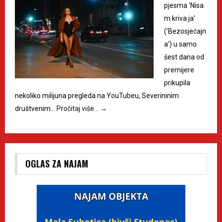
pjesma 'Nisa
m kriva ja'
('Bezosjećajn
a') u samo
šest dana od
premijere
prikupila
nekoliko milijuna pregleda na YouTubeu, Severininim
društvenim…
Pročitaj više…
→
OGLAS ZA NAJAM