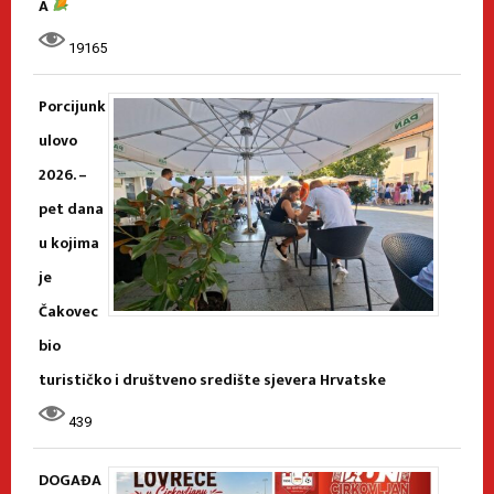
A
19165
Porcijunk
ulovo
2026. –
pet dana
u kojima
je
Čakovec
bio
turističko i društveno središte sjevera Hrvatske
439
DOGAĐA