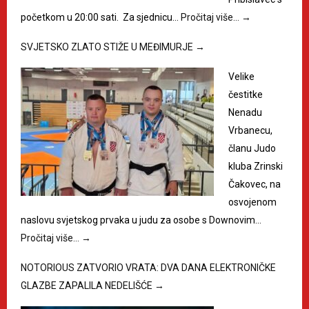
početkom u 20:00 sati. Za sjednicu…
Pročitaj više…
→
SVJETSKO ZLATO STIŽE U MEĐIMURJE
→
Velike
čestitke
Nenadu
Vrbanecu,
članu Judo
kluba Zrinski
Čakovec, na
osvojenom
naslovu svjetskog prvaka u judu za osobe s Downovim…
Pročitaj više…
→
NOTORIOUS ZATVORIO VRATA: DVA DANA ELEKTRONIČKE
GLAZBE ZAPALILA NEDELIŠĆE
→