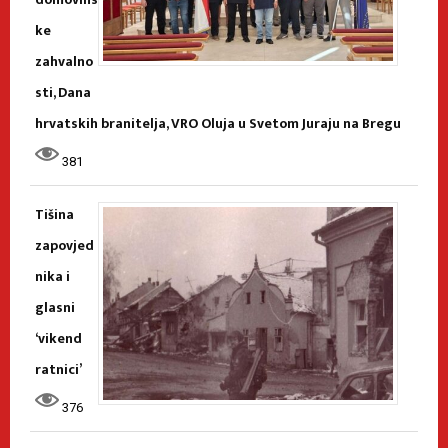
ke
zahvalno
sti, Dana
hrvatskih branitelja, VRO Oluja u Svetom Juraju na Bregu
381
Tišina
zapovjed
nika i
glasni
‘vikend
ratnici’
376