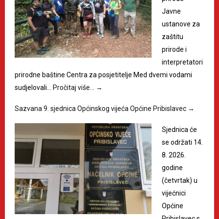
Javne
ustanove za
zaštitu
prirode i
interpretatori
prirodne baštine Centra za posjetitelje Med dvemi vodami
sudjelovali…
Pročitaj više…
→
Sazvana 9. sjednica Općinskog vijeća Općine Pribislavec
→
Sjednica će
se održati 14.
8. 2026.
godine
(četvrtak) u
vijećnici
Općine
Pribislavec s