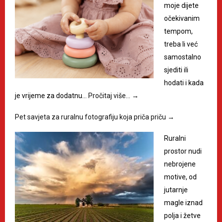
moje dijete
očekivanim
tempom,
treba li već
samostalno
sjediti ili
hodati i kada
je vrijeme za dodatnu…
Pročitaj više…
→
Pet savjeta za ruralnu fotografiju koja priča priču
→
Ruralni
prostor nudi
nebrojene
motive, od
jutarnje
magle iznad
polja i žetve