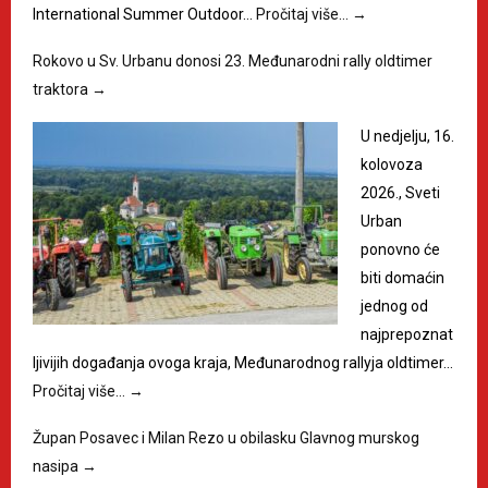
International Summer Outdoor…
Pročitaj više…
→
Rokovo u Sv. Urbanu donosi 23. Međunarodni rally oldtimer
traktora
→
U nedjelju, 16.
kolovoza
2026., Sveti
Urban
ponovno će
biti domaćin
jednog od
najprepoznat
ljivijih događanja ovoga kraja, Međunarodnog rallyja oldtimer…
Pročitaj više…
→
Župan Posavec i Milan Rezo u obilasku Glavnog murskog
nasipa
→