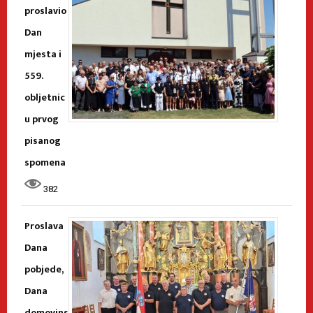
proslavio
Dan
mjesta i
559.
obljetnic
u prvog
pisanog
spomena
382
Proslava
Dana
pobjede,
Dana
domovins