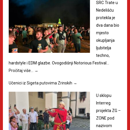
SRC Trate u
Nedelišću
protekla je
dva dana bio
mjesto
okupljanja
ljubitelja
techno,
hardstyle i EDM glazbe. Ovogodišnji Notorious Festival…
Pročitaj više…
→
Učenici iz Sigeta putovima Zrinskih
→
U sklopu
Interreg
projekta ZG –
ZONE pod
nazivom