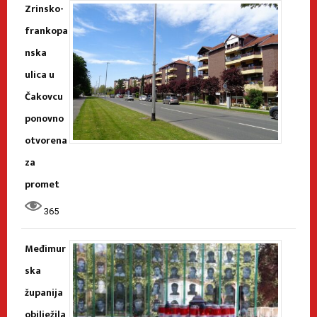
Zrinsko-
frankopa
nska
ulica u
Čakovcu
ponovno
otvorena
za
promet
365
Međimur
ska
županija
obilježila