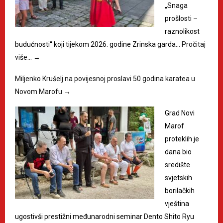
„Snaga
prošlosti –
raznolikost
budućnosti“ koji tijekom 2026. godine Zrinska garda…
Pročitaj
više…
→
Miljenko Krušelj na povijesnoj proslavi 50 godina karatea u
Novom Marofu
→
Grad Novi
Marof
proteklih je
dana bio
središte
svjetskih
borilačkih
vještina
ugostivši prestižni međunarodni seminar Dento Shito Ryu