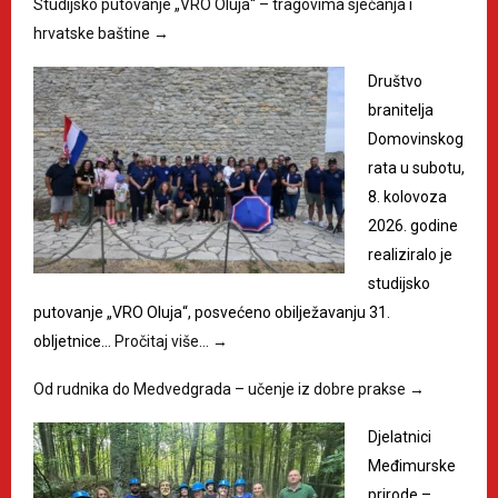
Studijsko putovanje „VRO Oluja“ – tragovima sjećanja i
hrvatske baštine
→
Društvo
branitelja
Domovinskog
rata u subotu,
8. kolovoza
2026. godine
realiziralo je
studijsko
putovanje „VRO Oluja“, posvećeno obilježavanju 31.
obljetnice…
Pročitaj više…
→
Od rudnika do Medvedgrada – učenje iz dobre prakse
→
Djelatnici
Međimurske
prirode –