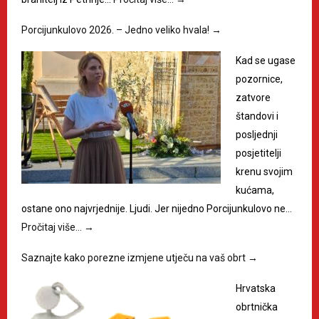
Porcijunkulovo 2026. – Jedno veliko hvala!
→
Kad se ugase
pozornice,
zatvore
štandovi i
posljednji
posjetitelji
krenu svojim
kućama,
ostane ono najvrjednije. Ljudi. Jer nijedno Porcijunkulovo ne…
Pročitaj više…
→
Saznajte kako porezne izmjene utječu na vaš obrt
→
Hrvatska
obrtnička