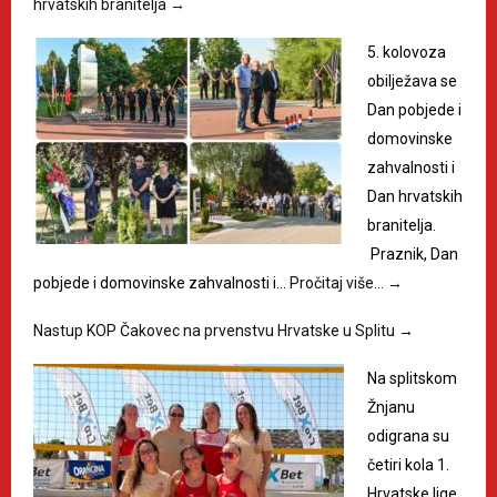
hrvatskih branitelja
→
5. kolovoza
obilježava se
Dan pobjede i
domovinske
zahvalnosti i
Dan hrvatskih
branitelja.
Praznik, Dan
pobjede i domovinske zahvalnosti i…
Pročitaj više…
→
Nastup KOP Čakovec na prvenstvu Hrvatske u Splitu
→
Na splitskom
Žnjanu
odigrana su
četiri kola 1.
Hrvatske lige