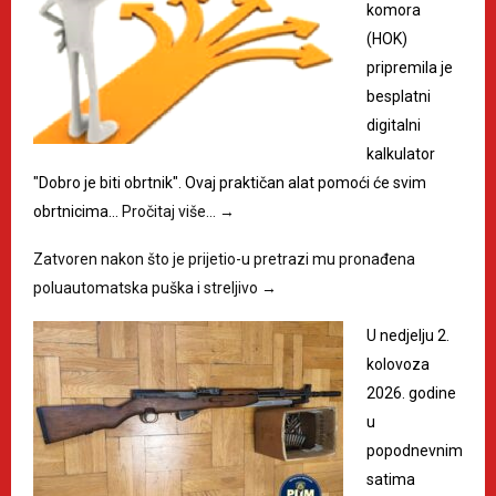
komora
(HOK)
pripremila je
besplatni
digitalni
kalkulator
"Dobro je biti obrtnik". Ovaj praktičan alat pomoći će svim
obrtnicima…
Pročitaj više…
→
Zatvoren nakon što je prijetio-u pretrazi mu pronađena
poluautomatska puška i streljivo
→
U nedjelju 2.
kolovoza
2026. godine
u
popodnevnim
satima