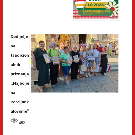
Dodijelje
na
tradicion
alnih
priznanja
„Najbolje
na
Porcijunk
ulovome”
452