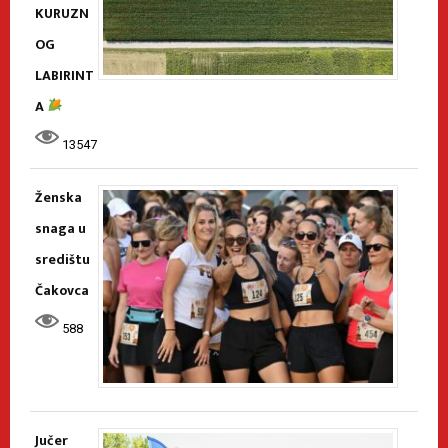
KURUZN
OG
LABIRINT
A
13547
Ženska
snaga u
središtu
Čakovca
588
Jučer