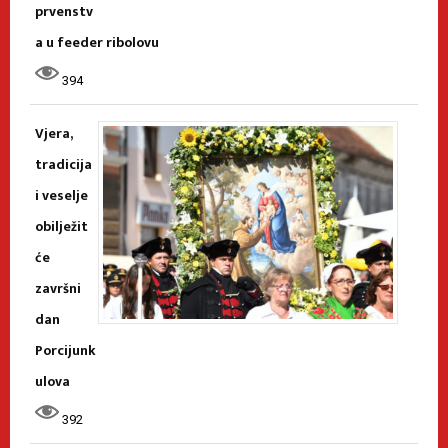
prvenstv
a u feeder ribolovu
394
Vjera,
tradicija
i veselje
obilježit
će
završni
dan
Porcijunk
ulova
392