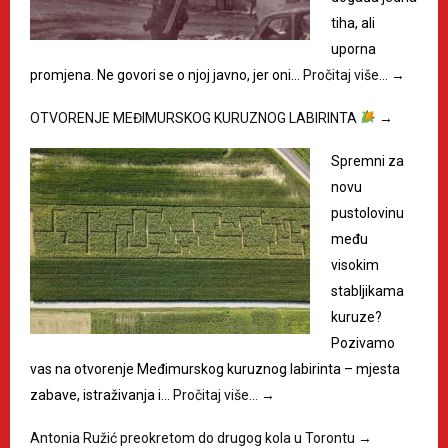
tiha, ali
uporna
promjena. Ne govori se o njoj javno, jer oni…
Pročitaj više…
→
OTVORENJE MEĐIMURSKOG KURUZNOG LABIRINTA
→
Spremni za
novu
pustolovinu
među
visokim
stabljikama
kuruze?
Pozivamo
vas na otvorenje Međimurskog kuruznog labirinta – mjesta
zabave, istraživanja i…
Pročitaj više…
→
Antonia Ružić preokretom do drugog kola u Torontu
→