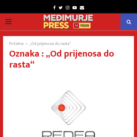
Facebook
Twitter
Instagram
Youtube
Email
PRIMARY
MENU
Početna
„Od prijenosa do rasta“
Oznaka : „Od prijenosa do
rasta“