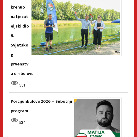
krenuo
natjecat
eljski dio
9.
Svjetsko
g
prvenstv
a u ribolovu
551
Porcijunkulovo 2026. – Subotnji
program
534