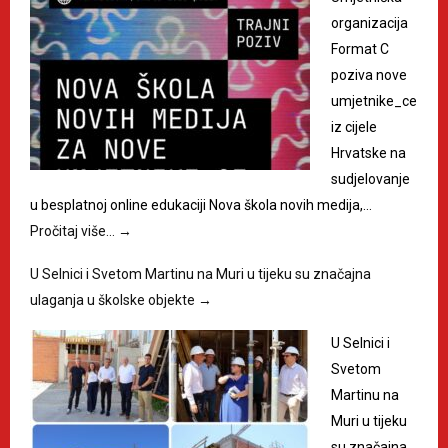
organizacija
Format C
poziva nove
umjetnike_ce
iz cijele
Hrvatske na
sudjelovanje
u besplatnoj online edukaciji Nova škola novih medija,…
Pročitaj više…
→
U Selnici i Svetom Martinu na Muri u tijeku su značajna
ulaganja u školske objekte
→
U Selnici i
Svetom
Martinu na
Muri u tijeku
su značajna