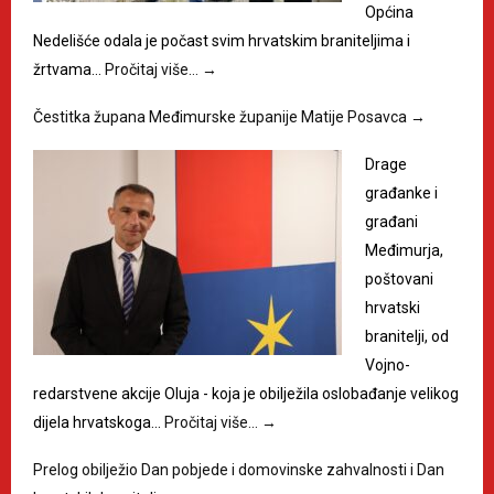
Općina
Nedelišće odala je počast svim hrvatskim braniteljima i
žrtvama…
Pročitaj više…
→
Čestitka župana Međimurske županije Matije Posavca
→
Drage
građanke i
građani
Međimurja,
poštovani
hrvatski
branitelji, od
Vojno-
redarstvene akcije Oluja - koja je obilježila oslobađanje velikog
dijela hrvatskoga…
Pročitaj više…
→
Prelog obilježio Dan pobjede i domovinske zahvalnosti i Dan