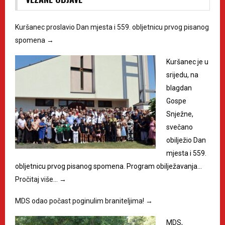
Kuršanec proslavio Dan mjesta i 559. obljetnicu prvog pisanog
spomena
→
Kuršanec je u
srijedu, na
blagdan
Gospe
Snježne,
svečano
obilježio Dan
mjesta i 559.
obljetnicu prvog pisanog spomena. Program obilježavanja…
Pročitaj više…
→
MDS odao počast poginulim braniteljima!
→
MDS,