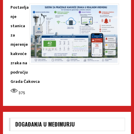
Postavlja
nje
stanica
za
mjerenje
kakvoće
zraka na
području
Grada Čakovca
375
DOGAĐANJA U MEĐIMURJU