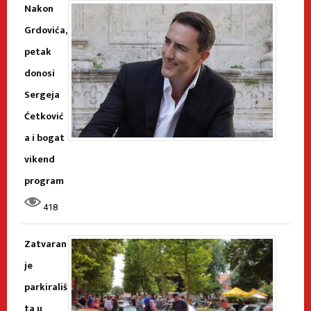
Nakon
Grdovića,
petak
donosi
Sergeja
Ćetković
a i bogat
vikend
program
418
Zatvaran
je
parkirališ
ta u