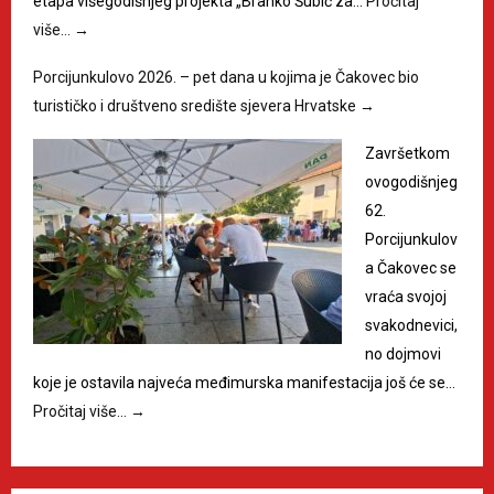
etapa višegodišnjeg projekta „Branko Šubić za…
Pročitaj
više…
→
Porcijunkulovo 2026. – pet dana u kojima je Čakovec bio
turističko i društveno središte sjevera Hrvatske
→
Završetkom
ovogodišnjeg
62.
Porcijunkulov
a Čakovec se
vraća svojoj
svakodnevici,
no dojmovi
koje je ostavila najveća međimurska manifestacija još će se…
Pročitaj više…
→