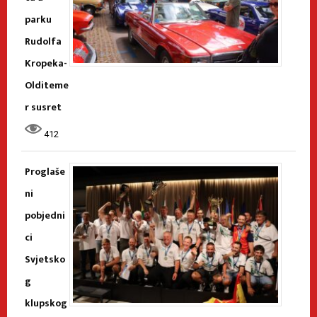
parku
Rudolfa
Kropeka-
Olditeme
r susret
412
Proglaše
ni
pobjedni
ci
Svjetsko
g
klupskog