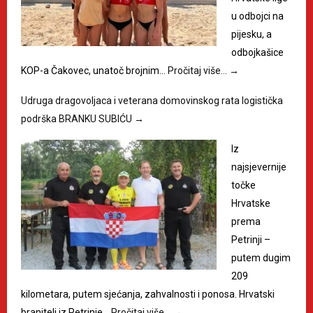
u odbojci na
pijesku, a
odbojkašice
KOP-a Čakovec, unatoč brojnim…
Pročitaj više…
→
Udruga dragovoljaca i veterana domovinskog rata logistička
podrška BRANKU SUBIĆU
→
Iz
najsjevernije
točke
Hrvatske
prema
Petrinji –
putem dugim
209
kilometara, putem sjećanja, zahvalnosti i ponosa. Hrvatski
branitelj iz Petrinje…
Pročitaj više…
→