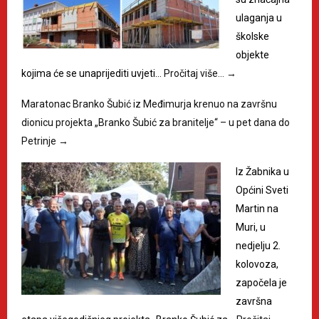
ulaganja u
školske
objekte
kojima će se unaprijediti uvjeti…
Pročitaj više…
→
Maratonac Branko Šubić iz Međimurja krenuo na završnu
dionicu projekta „Branko Šubić za branitelje“ – u pet dana do
Petrinje
→
Iz Žabnika u
Općini Sveti
Martin na
Muri, u
nedjelju 2.
kolovoza,
započela je
završna