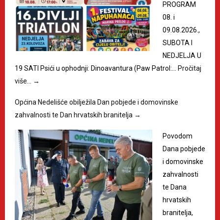
PROGRAM
08. i
09.08.2026.,
SUBOTA I
NEDJELJA U
19 SATI Psići u ophodnji: Dinoavantura (Paw Patrol:…
Pročitaj
više…
→
Općina Nedelišće obilježila Dan pobjede i domovinske
zahvalnosti te Dan hrvatskih branitelja
→
Povodom
Dana pobjede
i domovinske
zahvalnosti
te Dana
hrvatskih
branitelja,