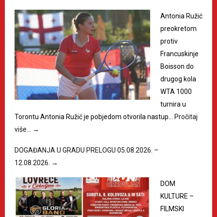
Antonia Ružić
preokretom
protiv
Francuskinje
Boisson do
drugog kola
WTA 1000
turnira u
Torontu Antonia Ružić je pobjedom otvorila nastup…
Pročitaj
više…
→
DOGAĐANJA U GRADU PRELOGU 05.08.2026. –
12.08.2026.
→
DOM
KULTURE –
FILMSKI