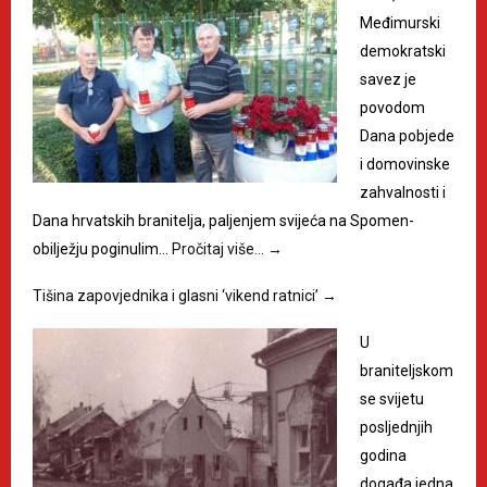
Međimurski
demokratski
savez je
povodom
Dana pobjede
i domovinske
zahvalnosti i
Dana hrvatskih branitelja, paljenjem svijeća na Spomen-
obilježju poginulim…
Pročitaj više…
→
Tišina zapovjednika i glasni ‘vikend ratnici’
→
U
braniteljskom
se svijetu
posljednjih
godina
događa jedna