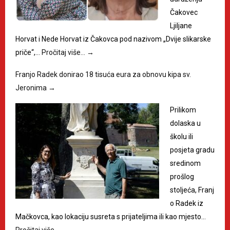
Čakovec
Ljiljane
Horvat i Nede Horvat iz Čakovca pod nazivom „Dvije slikarske
priče“,…
Pročitaj više…
→
Franjo Radek donirao 18 tisuća eura za obnovu kipa sv.
Jeronima
→
Prilikom
dolaska u
školu ili
posjeta gradu
sredinom
prošlog
stoljeća, Franj
o Radek iz
Mačkovca, kao lokaciju susreta s prijateljima ili kao mjesto…