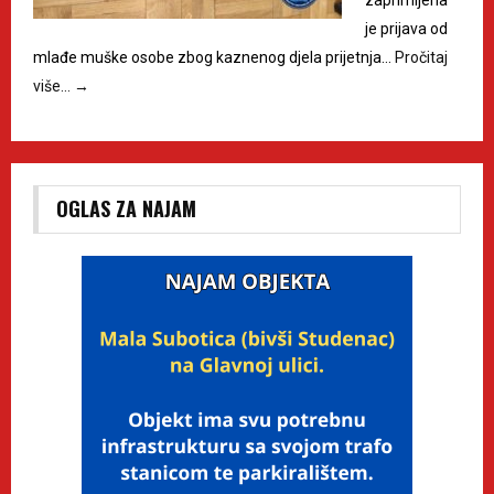
zaprimljena
je prijava od
mlađe muške osobe zbog kaznenog djela prijetnja…
Pročitaj
više…
→
OGLAS ZA NAJAM