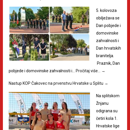
5. kolovoza
obilježava se
Dan pobjede i
domovinske
zahvalnosti i
Dan hrvatskih
branitelja.
Praznik, Dan
pobjede i domovinske zahvalnosti i…
Pročitaj više…
→
Nastup KOP Čakovec na prvenstvu Hrvatske u Splitu
→
Na splitskom
Žnjanu
odigrana su
četiri kola 1.
Hrvatske lige