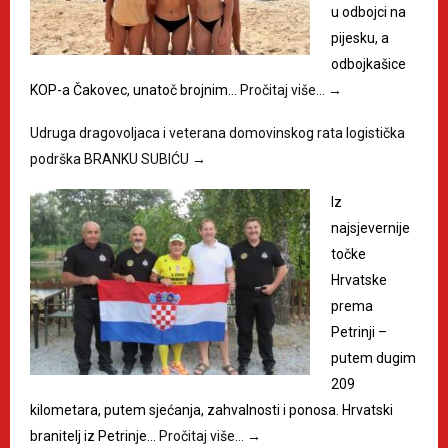
u odbojci na
pijesku, a
odbojkašice
KOP-a Čakovec, unatoč brojnim…
Pročitaj više…
→
Udruga dragovoljaca i veterana domovinskog rata logistička
podrška BRANKU SUBIĆU
→
Iz
najsjevernije
točke
Hrvatske
prema
Petrinji –
putem dugim
209
kilometara, putem sjećanja, zahvalnosti i ponosa. Hrvatski
branitelj iz Petrinje…
Pročitaj više…
→