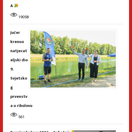
A
19058
Jučer
krenuo
natjecat
eljski dio
9.
Svjetsko
g
prvenstv
a u ribolovu
561