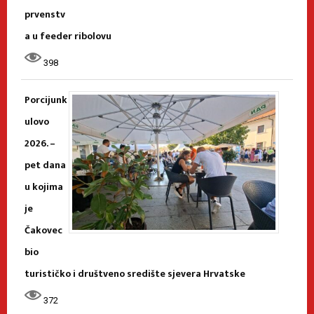
prvenstv
a u feeder ribolovu
398
Porcijunk
ulovo
2026. –
pet dana
u kojima
je
Čakovec
bio
turističko i društveno središte sjevera Hrvatske
372