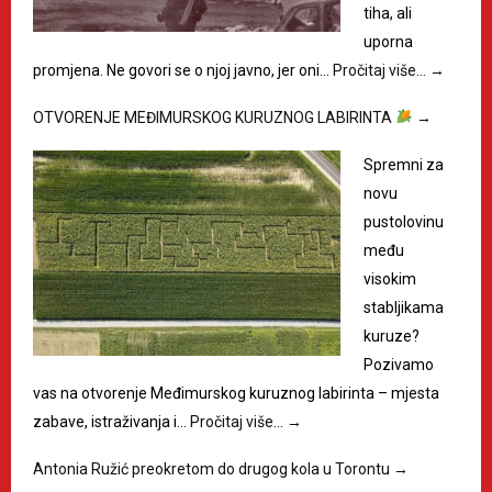
tiha, ali
uporna
promjena. Ne govori se o njoj javno, jer oni…
Pročitaj više…
→
OTVORENJE MEĐIMURSKOG KURUZNOG LABIRINTA
→
Spremni za
novu
pustolovinu
među
visokim
stabljikama
kuruze?
Pozivamo
vas na otvorenje Međimurskog kuruznog labirinta – mjesta
zabave, istraživanja i…
Pročitaj više…
→
Antonia Ružić preokretom do drugog kola u Torontu
→