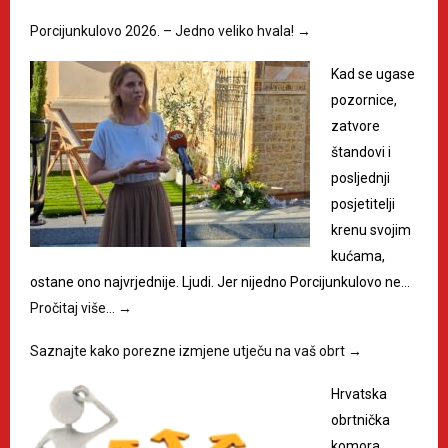
Porcijunkulovo 2026. – Jedno veliko hvala!
→
Kad se ugase
pozornice,
zatvore
štandovi i
posljednji
posjetitelji
krenu svojim
kućama,
ostane ono najvrjednije. Ljudi. Jer nijedno Porcijunkulovo ne…
Pročitaj više…
→
Saznajte kako porezne izmjene utječu na vaš obrt
→
Hrvatska
obrtnička
komora