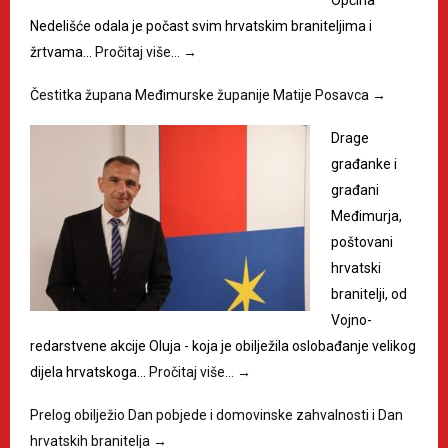
Općina
Nedelišće odala je počast svim hrvatskim braniteljima i
žrtvama…
Pročitaj više…
→
Čestitka župana Međimurske županije Matije Posavca
→
Drage
građanke i
građani
Međimurja,
poštovani
hrvatski
branitelji, od
Vojno-
redarstvene akcije Oluja - koja je obilježila oslobađanje velikog
dijela hrvatskoga…
Pročitaj više…
→
Prelog obilježio Dan pobjede i domovinske zahvalnosti i Dan
hrvatskih branitelja
→