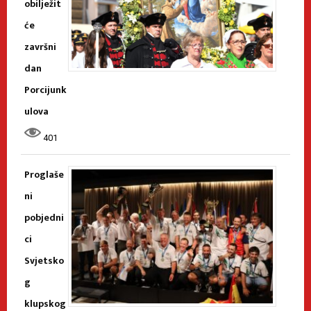
obilježit
će
završni
dan
Porcijunk
ulova
401
Proglaše
ni
pobjedni
ci
Svjetsko
g
klupskog