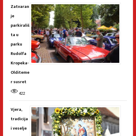
Zatvaran
je
parkirališ
ta u
parku
Rudolfa
Kropeka-
Olditeme
r susret
422
Vjera,
tradicija
i veselje