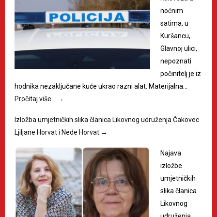
noćnim
satima, u
Kuršancu,
Glavnoj ulici,
nepoznati
počinitelj je iz
hodnika nezaključane kuće ukrao razni alat. Materijalna…
Pročitaj više…
→
Izložba umjetničkih slika članica Likovnog udruženja Čakovec
Ljiljane Horvat i Nede Horvat
→
Najava
izložbe
umjetničkih
slika članica
Likovnog
udruženja