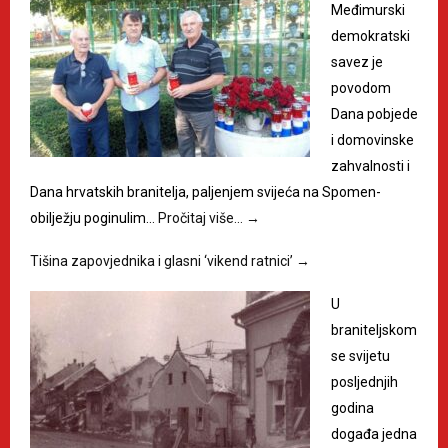
Međimurski
demokratski
savez je
povodom
Dana pobjede
i domovinske
zahvalnosti i
Dana hrvatskih branitelja, paljenjem svijeća na Spomen-
obilježju poginulim…
Pročitaj više…
→
Tišina zapovjednika i glasni ‘vikend ratnici’
→
U
braniteljskom
se svijetu
posljednjih
godina
događa jedna