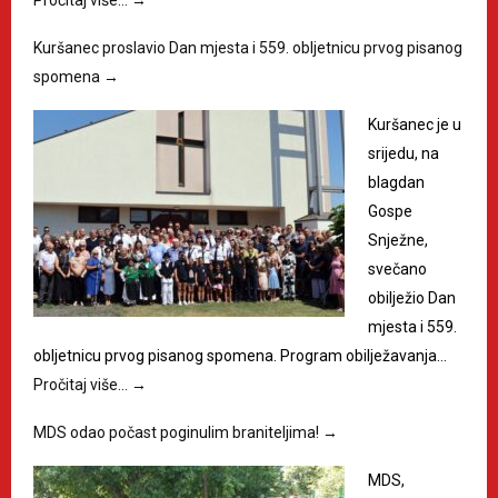
Pročitaj više…
→
Kuršanec proslavio Dan mjesta i 559. obljetnicu prvog pisanog
spomena
→
Kuršanec je u
srijedu, na
blagdan
Gospe
Snježne,
svečano
obilježio Dan
mjesta i 559.
obljetnicu prvog pisanog spomena. Program obilježavanja…
Pročitaj više…
→
MDS odao počast poginulim braniteljima!
→
MDS,