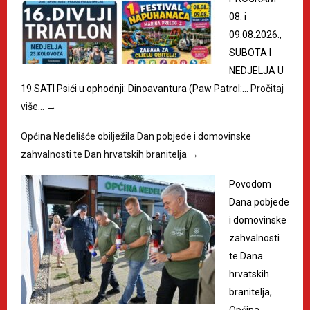
08. i
09.08.2026.,
SUBOTA I
NEDJELJA U
19 SATI Psići u ophodnji: Dinoavantura (Paw Patrol:…
Pročitaj
više…
→
Općina Nedelišće obilježila Dan pobjede i domovinske
zahvalnosti te Dan hrvatskih branitelja
→
Povodom
Dana pobjede
i domovinske
zahvalnosti
te Dana
hrvatskih
branitelja,