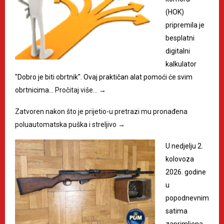
(HOK)
pripremila je
besplatni
digitalni
kalkulator
"Dobro je biti obrtnik". Ovaj praktičan alat pomoći će svim
obrtnicima…
Pročitaj više…
→
Zatvoren nakon što je prijetio-u pretrazi mu pronađena
poluautomatska puška i streljivo
→
U nedjelju 2.
kolovoza
2026. godine
u
popodnevnim
satima