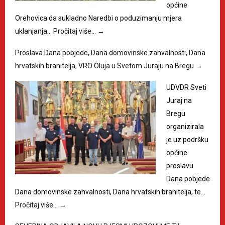
općine
Orehovica da sukladno Naredbi o poduzimanju mjera
uklanjanja…
Pročitaj više…
→
Proslava Dana pobjede, Dana domovinske zahvalnosti, Dana
hrvatskih branitelja, VRO Oluja u Svetom Juraju na Bregu
→
UDVDR Sveti
Juraj na
Bregu
organizirala
je uz podršku
općine
proslavu
Dana pobjede
Dana domovinske zahvalnosti, Dana hrvatskih branitelja, te…
Pročitaj više…
→