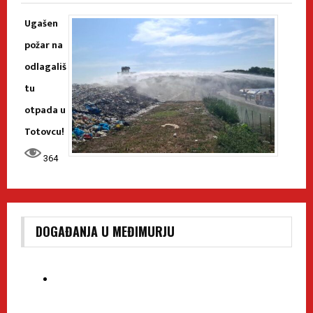
Ugašen
požar na
odlagališ
tu
otpada u
Totovcu!
364
DOGAĐANJA U MEĐIMURJU