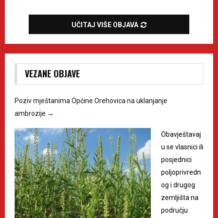
UČITAJ VIŠE OBJAVA
VEZANE OBJAVE
Poziv mještanima Općine Orehovica na uklanjanje
ambrozije
→
Obavještavaj
u se vlasnici ili
posjednici
poljoprivredn
og i drugog
zemljišta na
području