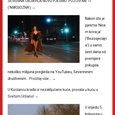
SEVERINA OBJAVILA NOVU PJESMU ‘POZOVI ME TI’
(‘ANKSIOZNA’)
→
Nakon što je
pjesma 'Nisa
m kriva ja'
('Bezosjećajn
a') u samo
šest dana od
premijere
prikupila
nekoliko milijuna pregleda na YouTubeu, Severininim
društvenim…
Pročitaj više…
→
U Kuršancu krađa iz nezaključane kuće, provala u kuću u
Svetom Urbanu!
→
U srijedu 5.
kolovoza u