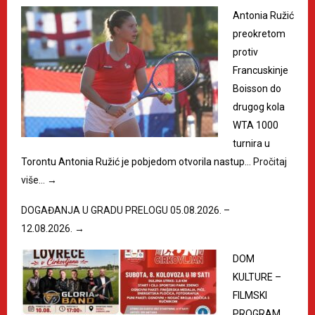
Antonia Ružić
preokretom
protiv
Francuskinje
Boisson do
drugog kola
WTA 1000
turnira u
Torontu Antonia Ružić je pobjedom otvorila nastup…
Pročitaj
više…
→
DOGAĐANJA U GRADU PRELOGU 05.08.2026. –
12.08.2026.
→
DOM
KULTURE –
FILMSKI
PROGRAM