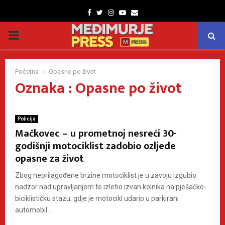
Facebook
Twitter
Instagram
Youtube
Email
PRIMARY
MENU
Početna
Opasne po život
Oznaka : Opasne po život
Policija
Mačkovec – u prometnoj nesreći 30-
godišnji motociklist zadobio ozljede
opasne za život
Zbog neprilagođene brzine motociklist je u zavoju izgubio
nadzor nad upravljanjem te izletio izvan kolnika na pješačko-
biciklističku stazu, gdje je motocikl udario u parkirani
automobil...