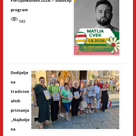
Porcijunkulovo 2026. – Subotnji
program
545
Dodijelje
na
tradicion
alnih
priznanja
„Najbolje
na